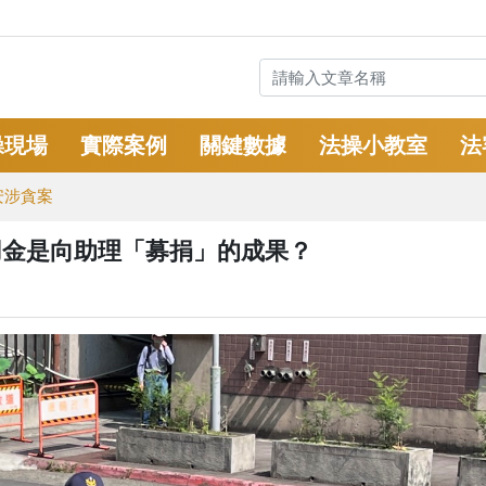
操現場
實際案例
關鍵數據
法操小教室
法
安涉貪案
用金是向助理「募捐」的成果？