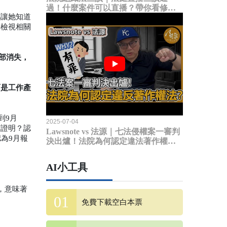
過！什麼案件可以直播？帶你看修法
都讓她知道
內容
去檢視相關
全部消失，
面是工作產
到9月
2025-07-04
何證明？認
Lawsnote vs 法源｜七法侵權案一審判
為9月報
決出爐！法院為何認定違法著作權
法？
AI小工具
，意味著
免費下載空白本票