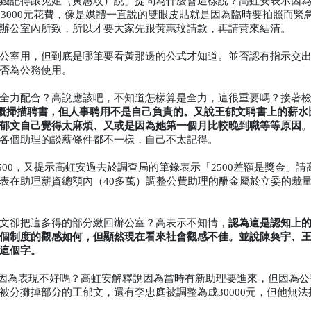
錢記得跟兔姐（黃惠玟）說」提問為什麼會這樣說？高虹安表示因
宇3000元花費，像是媒體一直說的雙眼皮貼就是因為臨時要拍照而緊
辦公室內所致，所以才要大家先跟黃惠玟請款，再請黃來結清。
公室用，但到底是哪筆要看黃那邊的公式才知道。並否認有指示交
否為公務使用。
全力配合？高說應該吧，不知道怎樣算是全力，這很重要嗎？接著
概掃描聘書，但人事聘用不是自己負責的。又說王郁文聘書上的薪水
郁文自己覺得太麻煩、又或是因為她第一個月比較晚到職等等原因
各個助理的談薪條件都不一樣，自己不太記得。
8500，又提示高虹安過去於調查局的筆錄表示「2500差額是獎金」請
表在助理薪資總額內（40多萬）調整公費助理的酬金屬於立委的裁
認為這是認知上
文卻把這多得的部分繳回辦公室？高表示不知情，
個制度的觀感如何，但顯然現在看來社會觀感不佳。並說陳奐宇、
這個字。
元，是因為表現不好嗎？高虹安解釋說因為當時有新助理要進來，但因為
分攤掉部分的王郁文，還有李忠庭被調整為成30000元，但他無法