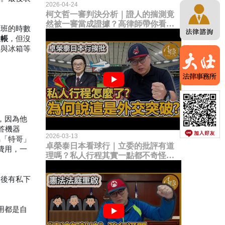
2026-04-24
柯文哲一審判決分析｜證人的揣測竟
然被一審當成證據？高律師帶你看未
加班的時數
來二審攻防的兩大核心點！
報帳
，但沒
機與冰箱等
，因為他
答機器
2026-03-13
屬「特哥」
卓榮泰日本看球行｜立委的批評有道
費用，一
理嗎？私人行程其實一點都不奇怪？
為何說這是一種外交突破？
之後有私下
費用都是自