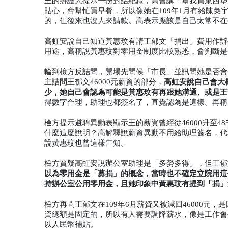
王的辯護人提示一份對話紀錄，高曾講「幫我買東西墊
貼心，會幫忙買早餐，所以像她在109年1月有給陳奐
的，但後來也沒人來請款。高表示應該是自己太常不在
高虹安說自己知道黃惠玟有請王郁文「捐出」費用作辦
用途，高稱說黃惠玟對零用金制度比較熟悉，會判斷是
輪到檢方反詰問，開場先問候「市長」並訊問她是否會
高虹安說自己會大
主詰問王郁文46000元薪資的部分，
少，她自己會認為可能是黃惠玟有再跟她溝通、或是王
得數字合理，助理也都簽名了，直覺認為是這樣。再稱
檢方提示遴聘異動表顯示王的薪資曾經從46000升至4
什麼這麼說明？高解釋說薪資異動不用給助理簽名，代
說黃惠玟也曾這樣告知。
檢方質疑高虹安說辦公室助理是「多勞多得」，但王郁
以為零用金是「募捐」的概念，當時也不確定立院用這
持辦公室公用零用金，且她印象中黃惠玟有提到「捐」
檢方再問王郁文在109年6月薪資又被減回46000
資總額是固定的，所以有人需要調降薪水，像是工作會被
以人民幣補貼。