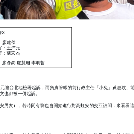
序3
：廖建傑
官：王沛元
官：蘇宏杰
：廖彥鈞 盧慧珊 李明哲
30元遭台北地檢署起訴，而負責管帳的前行政主任「小兔」黃惠玟、
文也都被一併起訴。
安男友），若時間有剩也會開始進行對高虹安的交互詰問，來看看