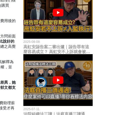
為助理們很
急購買
出費用後的
檢方問前面
比說好的
2025-08-08
。總之高覺
高虹安誣告案二審出爐｜誣告罪有這
麼容易成立？ 高虹安不上訴就會被
關？這句話其實不太對！
高解釋為
量權，並
的差異，她
王郁文都支
公費助理薪
接受才再
2025-07-11
法院組織法三讀｜法庭直播三讀通