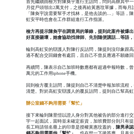
首先繼續由檢方對陳奐宇進行主詰問，問到高辦其中一
月從戶頭領出2萬支付，之後再給黃惠玟單據，而每月
「陳奐宇說需要幫手才找林，是他去談的…」等語，陳
虹安平時也會在工作群組進行工作指派。
檢方再提示陳奐宇在調查局的筆錄，提到此案件被爆出
好直接砸壞，她會協助找律師、先別隨便講話…等語，
輪到高虹安的辯護人對陳行反詰問，陳提到沒印象跟高
過不配合交回錢會有處罰，且自己不曾反應過不願繳回
再續問，陳表示自己加班時數應都有超過申報時數，曾於
萬元的工作用iphone手機。
回到檢方覆主詰問，陳提到自己不清楚申報加班流程，但
清楚。對於高虹安辯護人的覆反詰問，提到自己幫高虹
辦公室錢不夠用需要「幫忙」
接下來輪到陳昱愷以證人身分對其他被告的部分進行交
宇一起面試，當時並未確定薪資，加班費部分則只有提
陳男承認
長工時請領名冊上的印章是授權黃惠玟蓋的，
錢不夠用需要他「幫忙」
，也在想一下後答應，且表示