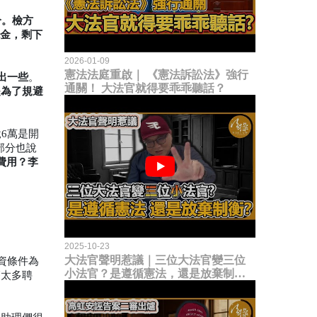
分。檢方
現金，剩下
2026-01-09
憲法法庭重啟｜ 《憲法訴訟法》強行
出一些
。
通關！ 大法官就得要乖乖聽話？
是為了規避
6萬是開
部分也說
費用？李
2025-10-23
大法官聲明惹議｜三位大法官變三位
資條件為
小法官？是遵循憲法，還是放棄制衡
簽太多聘
立法權？