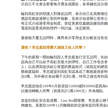
示自己不太會去察看每月獎金或匯款，各筆錢也沒分很
輪到高虹安的辯護人對陳反詰問，表示自己在高辦擔任
應該也都超過辦公室的申報數，並表示知道辦公室有公
有正式介紹過零用金制度。曾從黃惠玟處聽說繳回的錢
電器則是委員與助理們一同討論、決定購買。
最後檢方覆主詰問時，陳男表示零用金支出帳並沒有在
避稅？李忠庭助理費大減後又收人民幣？
下午的庭期一開始輪到證人李忠庭進行交互詰問，先由
認為自己可以給予高虹安最大的彈性。自己工作包含拿高
人）以及撰寫提供給公督盟的爬蟲程式（就指定的網頁
蔡維庭協助，李忠庭提到高虹安認為花了蔡維庭很多時
次8萬，另外兩次各給幾千元到1萬，特哥之後也有到
李忠庭說他在109年6月薪資從52000減到3000
以微信轉帳人民幣（前後共計2萬1000元）作為補貼。
並提到高虹安在裝潢費、Line Bot開發費、李忠庭公
掏腰包。黃惠玟109年12月離職前的交接有提到零用