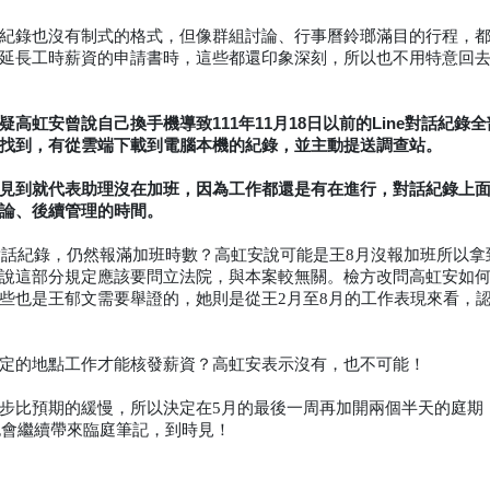
紀錄也沒有制式的格式，但像群組討論、行事曆鈴瑯滿目的行程，
延長工時薪資的申請書時，這些都還印象深刻，所以也不用特意回
虹安曾說自己換手機導致111年11月18日以前的Line對話紀錄
找到，有從雲端下載到電腦本機的紀錄，並主動提送調查站。
見到就代表助理沒在加班，因為工作都還是有在進行，對話紀錄上
論、後續管理的時間。
對話紀錄，仍然報滿加班時數？高虹安說可能是王8月沒報加班所以拿
說這部分規定應該要問立法院，與本案較無關。檢方改問高虹安如
些也是王郁文需要舉證的，她則是從王2月至8月的工作表現來看，認
定的地點工作才能核發薪資？高虹安表示沒有，也不可能！
步比預期的緩慢，所以決定在5月的最後一周再加開兩個半天的庭期
也會繼續帶來臨庭筆記，到時見！