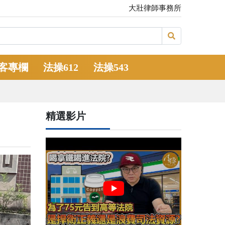
大壯律師事務所
客專欄
法操612
法操543
精選影片