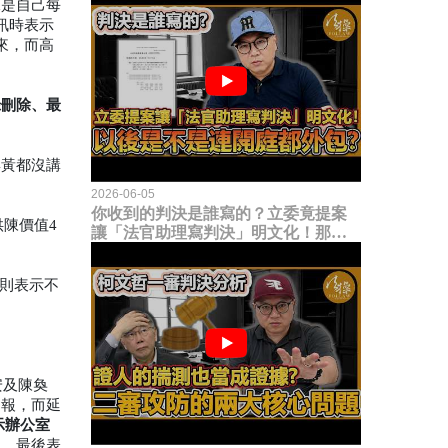
水是自己每
訊時表示
來，而高
錄刪除、最
與黃都沒講
2026-06-05
你收到的判決是誰寫的？立委竟提案
供陳價值4
讓「法官助理寫判決」明文化！那以
後是不是乾脆連開庭都外包出去？
源則表示不
安及陳奐
申報，而延
示辦公室
」
。最後表