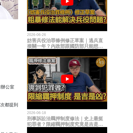
2026-06-26
妨害兵役治罪條例修正草案｜逃兵直
接關一年？內政部跟國防部只能想到
這種粗暴修法，是能解決什麼兵役問
題？
前辦公室
這次都提到
2026-06-18
刑事訴訟法羈押制度修法｜史上最挺
犯罪者？限縮羈押制度究竟是吉是
凶？