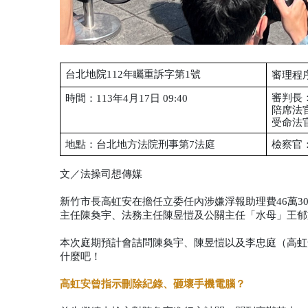
台北地院112年矚重訴字第1號
審理程
審判長
時間：113年4月17日 09:40
陪席法
受命法
地點：台北地方法院刑事第7法庭
檢察官
文／法操司想傳媒
新竹市長高虹安在擔任立委任內涉嫌浮報助理費46萬
主任陳奐宇、法務主任陳昱愷及公關主任「水母」王郁
本次庭期預計會詰問陳奐宇、陳昱愷以及李忠庭（高虹
什麼吧！
高虹安曾指示刪除紀錄、砸壞手機電腦？