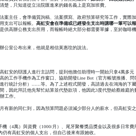
清楚，只知道從立法院匯進來的錢名義上是寫加班費。
法案主任，會準備質詢稿、法案撰寫、政府預算研究等工作，實際
高虹安會在準備或已經發生支出時講哪一筆可以
用支出可以報帳。
是供高辦公務支出所用，而報帳時絕大部分都需要單據，至於咖啡
辦公室公布出來，他就是相信黃惠玟的說法。
高虹安的辯護人進行主詰問，提到他擔任助理時一開始只拿4萬多元
的工作手機作為工作窗口、協助開發Line Bot（官方帳號推播、問
進行統計分析）……等。為了上述程式開發，高請過去在鴻海的下
間，因此拜託他先幫忙結算並代墊款項，他因此3度代墊給蔡維庭的
高辦工作。
0是因為6月有新的同仁到，因為預算問題必須減少部分人的薪水，但高虹安
務手機（4萬）與資費（1000/月）、尾牙聚餐獎品獎金以及很多日常
金內仍有高虹安的個人支出，但自己後來有跟她收。