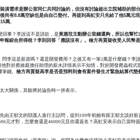
，裝潢需求是辦公室同仁共同討論的，但沒有討論超出立院補助的部
後尚有8.8萬空缺也是由自己墊付。再提到高虹安只先給了他5萬元
15萬
。
黃惠玟主動辦公室錢還夠，所以也幫忙
怎麼回事？李說這不是請款，是
申報綜合所得稅？李則回答「應該沒有」。檢方再質疑收受人民幣
，問李這是薪資嗎？還是開發費用？之後又有一筆2萬是什麼錢？李說
。但他對於蔡維庭擔任助理的薪水詳情表示不知情，對於開發爬蟲程式
檢方再質疑高李是否是預料到會有案件發生才緊急結算代墊
哪筆錢。
太大關係，其餘將於論告時一併表示。
先由王郁文的辯護人進行主詰問，提到109年初她有跟王郁文談好薪
686元才對，怎麼會還是46000元且你還簽名？高虹安表示自己當時