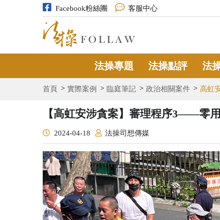
Facebook粉絲團
客服中心
法操專題
法操點評
法
首頁
實際案例
臨庭筆記
政治相關案件
高虹
【高虹安涉貪案】審理程序3——零
2024-04-18
法操司想傳媒