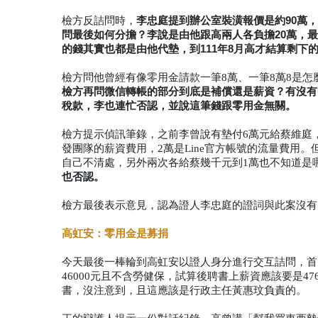
李忠庭提到辦公室裝潢報價是約90萬
檢方反詰問時，
問最後如何分擔？李說是由他跟高兩人各負擔20萬，最
的錢其實也都是由他代墊，到111年8月高才結算剩下的
檢方問他曾經有像零用金請款一筆8萬、一筆8萬8是
檢方再問微信轉帳的部分到底是補償還是薪資？有沒有
稅款，李也連忙否認，並說這筆錢跟零用金無關。
檢方提示偵訊筆錄，之前李曾說有墊付6萬元給蔡維庭
發團隊的薪資費用，2萬是Line官方帳號的流量費用
自己不清處，另外兩次各給蔡幾千元到1萬也不知道是
也否認。
檢方最後表示意見，認為證人李忠庭的證詞與此案沒有
高虹安：零用金是募捐
今天最後一棒輪到高虹安以證人身分進行交互詰問，首
46000元且不含勞健保，試算後聘書上薪資應該要是47
書，沒注意到，且這應該是行政主任黃惠玟負責的。