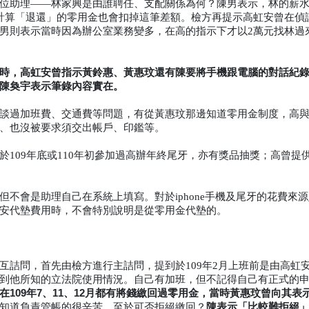
位助理——林家興是由誰聘任、支配關係為何？陳男表示，林的薪
計算「退還」的零用金也會扣掉這筆差額。檢方再提示高虹安曾在偵
男則表示當時因為辦公室業務變多，在高的指示下才以2萬元找林過
時，高虹安曾指示黃鈴惠、黃惠玟還有陳要將手機跟電腦的對話紀
陳奐宇表示筆錄內容實在。
談過加班費、交通費等問題，有從黃惠玟那邊知道零用金制度，高
、也沒被要求須交出帳戶、印鑑等。
109年底或110年初參加過高辦年終尾牙，亦有獎品抽獎；高曾提
不會是助理自己在系統上填寫。對於iphone手機及尾牙的花費來
安代墊費用時，不會特別說明是從零用金代墊的。
互詰問，首先由檢方進行主詰問，提到於109年2月上班前是由高虹
到他所知的立法院使用情況。自己有加班，但不記得自己有正式的
在109年7、11、12月都有將錢繳回過零用金，當時黃惠玟曾向其表
陳表示「比較難拒絕
知道負責管帳的很辛苦。至於可否拒絕繳回？