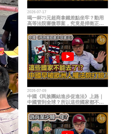
2026-07-17
喝一杯75元超商拿鐵差點坐牢？動用
高等法院審微罪案，究竟是捍衛正義
還是浪費司法資源？
2026-07-09
中國《民族團結進步促進法》上路｜
中國管到全球？所以這些國家都不能
去了？中國早就被歐洲人權法院打
臉？