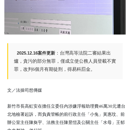
2025.12.16案件更新
：台灣高等法院二審結果出
爐，貪污的部分無罪，僅成立使公務人員登載不實
罪，改判6個月有期徒刑，得易科罰金。
文／法操司想傳媒
新竹市長高虹安在擔任立委任內涉嫌浮報助理費46萬30元遭台
北地檢署起訴，而負責管帳的前行政主任「小兔」黃惠玟、前
辦公室主任陳奐宇、法務主任陳昱愷及公關主任「水母」王郁