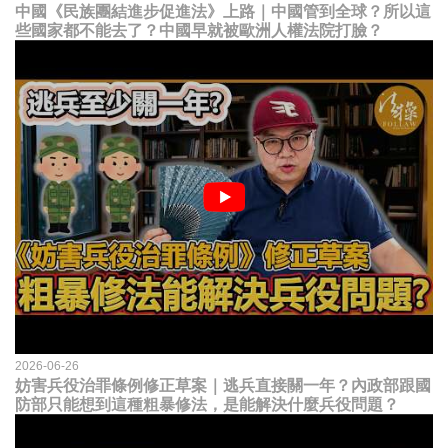
中國《民族團結進步促進法》上路｜中國管到全球？所以這
些國家都不能去了？中國早就被歐洲人權法院打臉？
2026-06-26
妨害兵役治罪條例修正草案｜逃兵直接關一年？內政部跟國
防部只能想到這種粗暴修法，是能解決什麼兵役問題？