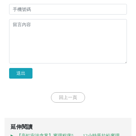
送出
回上一頁
延伸閱讀
【高虹安涉貪案】審理程序5——12小時馬拉松審理，