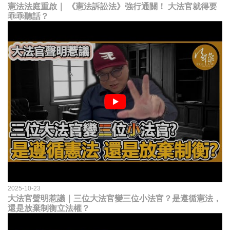
憲法法庭重啟｜ 《憲法訴訟法》強行通關！ 大法官就得要
乖乖聽話？
2025-10-23
大法官聲明惹議｜三位大法官變三位小法官？是遵循憲法，
還是放棄制衡立法權？