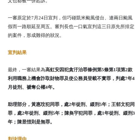
文也都被一併起訴。
一審原定於7月24日宣判，但巧碰凱米颱風侵台、連兩日颱風
假而一路順延至周五。審判長也一口氣宣判這三日原先所排定
的案件，形成難得的狀況。
宣判結果
最終，一審結果為
高虹安因犯貪汙治罪條例第5條第1項第2款
利用職務上機會詐取財物罪及使公務員登載不實罪，判處7年4
月徒刑、褫奪公權4年。
助理部分，黃惠玟犯同罪，處2年徒刑、緩刑5年；王郁文犯同
罪，處2年徒刑、緩刑5年；陳奐宇犯同罪，處1年徒刑、緩刑3
年；陳昱愷則是無罪。
判決理由