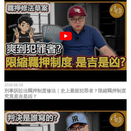
2026-06-18
刑事訴訟法羈押制度修法｜史上最挺犯罪者？限縮羈押制度
究竟是吉是凶？