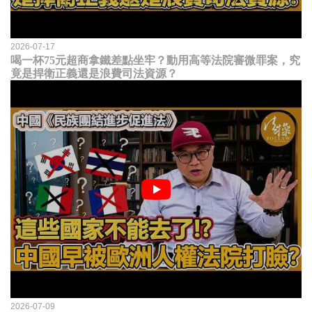
2026-07-17
喝一杯75元超商拿鐵差點坐牢？動用高等法院審微罪案，究
竟是捍衛正義還是浪費司法資源？
2026-07-09