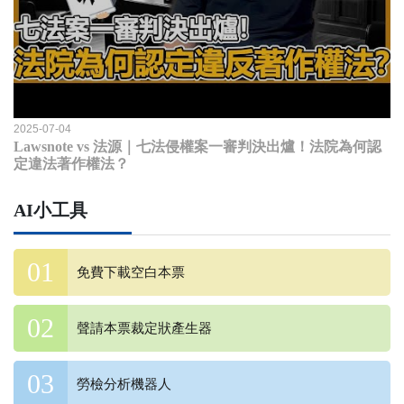
2025-07-04
Lawsnote vs 法源｜七法侵權案一審判決出爐！法院為何認
定違法著作權法？
AI小工具
免費下載空白本票
聲請本票裁定狀產生器
勞檢分析機器人