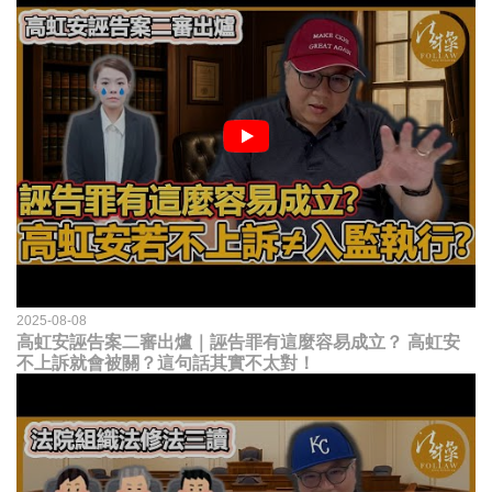
2025-08-08
高虹安誣告案二審出爐｜誣告罪有這麼容易成立？ 高虹安
不上訴就會被關？這句話其實不太對！