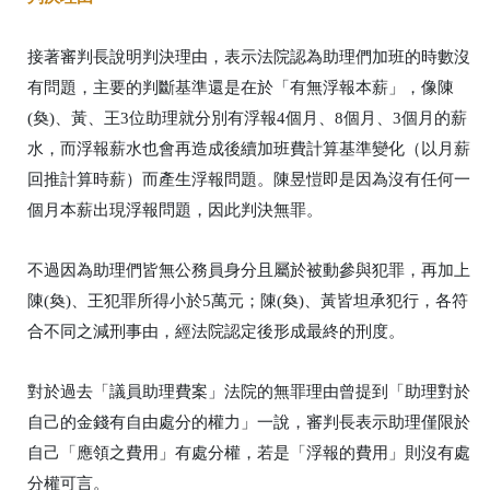
接著審判長說明判決理由，表示法院認為助理們加班的時數沒
有問題，主要的判斷基準還是在於「有無浮報本薪」，像陳
(奐)、黃、王3位助理就分別有浮報4個月、8個月、3個月的薪
水，而浮報薪水也會再造成後續加班費計算基準變化（以月薪
回推計算時薪）而產生浮報問題。陳昱愷即是因為沒有任何一
個月本薪出現浮報問題，因此判決無罪。
不過因為助理們皆無公務員身分且屬於被動參與犯罪，再加上
陳(奐)、王犯罪所得小於5萬元；陳(奐)、黃皆坦承犯行，各符
合不同之減刑事由，經法院認定後形成最終的刑度。
對於過去「議員助理費案」法院的無罪理由曾提到「助理對於
自己的金錢有自由處分的權力」一說，審判長表示助理僅限於
自己「應領之費用」有處分權，若是「浮報的費用」則沒有處
分權可言。