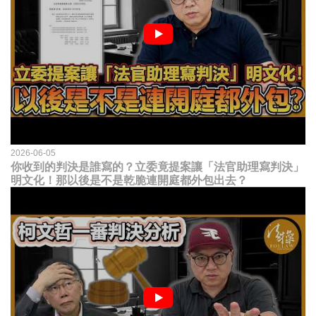
2026-06-05
你收到的判決是誰寫的？立委竟提案讓「法官助理寫判決」
明文化！那以後是不是乾脆連開庭都外包出去？