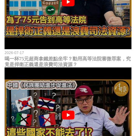
2026-07-17
喝一杯75元超商拿鐵差點坐牢？動用高等法院審微罪案，究
竟是捍衛正義還是浪費司法資源？