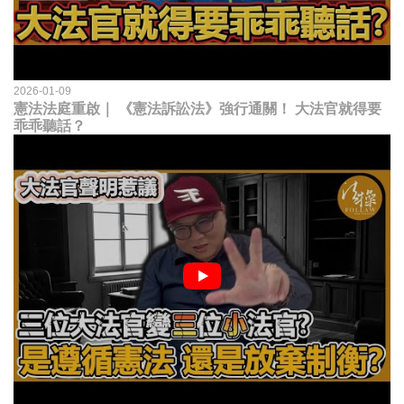
2026-01-09
憲法法庭重啟｜ 《憲法訴訟法》強行通關！ 大法官就得要
乖乖聽話？