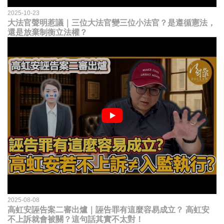
2025-10-23
大法官聲明惹議｜三位大法官變三位小法官？是遵循憲法，
還是放棄制衡立法權？
2025-08-08
高虹安誣告案二審出爐｜誣告罪有這麼容易成立？ 高虹安
不上訴就會被關？這句話其實不太對！