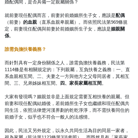
婚配偶間，是否具備一定親屬關係？
就前妻現任配偶而言，前妻於前婚姻所生子女，應該是
配偶
（前妻）
的血親
（直系血親卑親屬）。而依照民法第969條規
定，前妻現任配偶與前妻於前婚姻所生子女，應該是
姻親關
係
。
誰需負擔扶養義務？
而針對具有一定身份關係之人，誰需負擔扶養義務，民法第
1114條是有相關規定的：下列親屬，互負扶養之義務：一、直
系血親相互間。二、夫妻之一方與他方之父母同居者，其相互
間。三、兄弟姊妹相互間。
四、家長家屬相互間
。
大家有發現嗎？姻親並非是上面規定需要互相扶養的親屬。但
前妻和現任配偶結婚後，若前婚所生子女也繼續和現任配偶共
同生活，依照法律楚河漢界劃的乾乾淨淨，而不需扶養同住的
前婚子女，似乎也不符合一般人的法感情。
因此，民法又另外規定，以永久共同生活為目的同居一家者，
視為家屬（民法第1123條第3項參照）。而既然具有「家長家