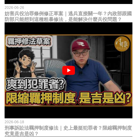
2026-06-26
妨害兵役治罪條例修正草案｜逃兵直接關一年？內政部跟國
防部只能想到這種粗暴修法，是能解決什麼兵役問題？
2026-06-18
刑事訴訟法羈押制度修法｜史上最挺犯罪者？限縮羈押制度
究竟是吉是凶？