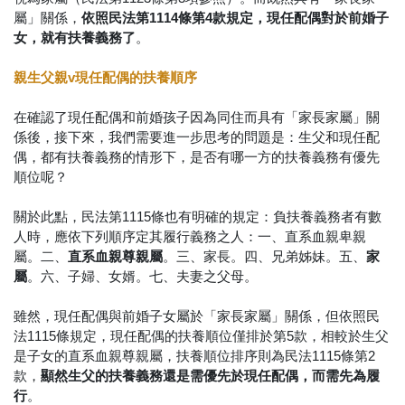
屬」關係，
依照民法第1114條第4款規定，現任配偶對於前婚子
女，就有扶養義務了
。
親生父親v現任配偶的扶養順序
在確認了現任配偶和前婚孩子因為同住而具有「家長家屬」關
係後，接下來，我們需要進一步思考的問題是：生父和現任配
偶，都有扶養義務的情形下，是否有哪一方的扶養義務有優先
順位呢？
關於此點，民法第1115條也有明確的規定：負扶養義務者有數
人時，應依下列順序定其履行義務之人：一、直系血親卑親
屬。二、
直系血親尊親屬
。三、家長。四、兄弟姊妹。五、
家
屬
。六、子婦、女婿。七、夫妻之父母。
雖然，現任配偶與前婚子女屬於「家長家屬」關係，但依照民
法1115條規定，現任配偶的扶養順位僅排於第5款，相較於生父
是子女的直系血親尊親屬，扶養順位排序則為民法1115條第2
款，
顯然生父的扶養義務還是需優先於現任配偶，而需先為履
行
。