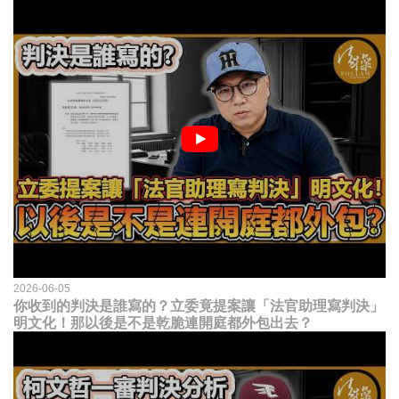
2026-06-05
你收到的判決是誰寫的？立委竟提案讓「法官助理寫判決」
明文化！那以後是不是乾脆連開庭都外包出去？