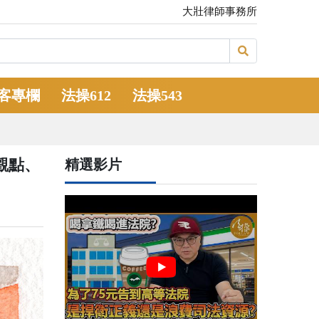
大壯律師事務所
客專欄
法操612
法操543
觀點、
精選影片