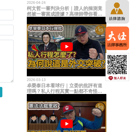
2026-04-24
柯文哲一審判決分析｜證人的揣測竟
然被一審當成證據？高律師帶你看未
來二審攻防的兩大核心點！
2026-03-13
卓榮泰日本看球行｜立委的批評有道
理嗎？私人行程其實一點都不奇怪？
為何說這是一種外交突破？