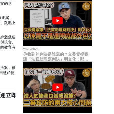
正案的意
修正案，
材、觀點上
分辨遊戲適
戲與現實、
童的教育有
2026-06-05
你收到的判決是誰寫的？立委竟提案
讓「法官助理寫判決」明文化！那以
後是不是乾脆連開庭都外包出去？
權法案，被
日逝於德
歡迎立即