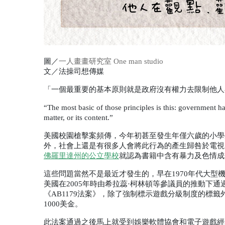
圖／
一人畫畫研究室 One man studio
文／法操司想傳媒
「一個最重要的基本原則就是政府沒有權力去限制他人
“The most basic of those principles is this: government has
matter, or its content.”
美國校園槍擊案頻傳，今年初甚至發生年僅六歲的小學
外，社會上還是有很多人會將此行為的產生歸咎於電視
佛羅里達州的公立學校
就認為書籍中含有暴力及色情成
這些問題當然不是最近才發生的，早在
1970
年代大型
美國在
2005
年時由希拉蕊·柯林頓等參議員的推動下通
《
AB1179
法案》，除了強制標示遊戲分級制度的標籤
1000
美金。
此法案通過之後馬上就受到娛樂軟體協會和電子遊戲經