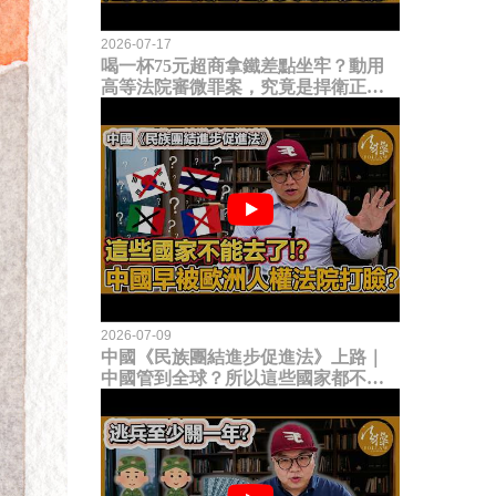
2026-07-17
喝一杯75元超商拿鐵差點坐牢？動用
高等法院審微罪案，究竟是捍衛正義
還是浪費司法資源？
2026-07-09
中國《民族團結進步促進法》上路｜
中國管到全球？所以這些國家都不能
去了？中國早就被歐洲人權法院打
臉？