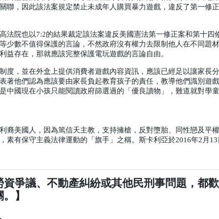
關聯，因此該法案規定禁止未成年人購買暴力遊戲，違反了第一修
高法院也以
7:2
的結果裁定該法案違反美國憲法第一修正案和第十四
等少數不值得保護的言論，不然政府沒有權力去限制他人在不同題
利益存在，那就應該完整保護電玩遊戲的言論自由。
制度，並在外盒上提供消費者遊戲內容資訊，應該已經足以讓家長
表著他們認為應該要由家長負起教育孩子的責任，教導他們識別遊
是中國現在小孩只能閱讀政府篩選過的「優良讀物」，難道就對學
利裔美國人，因為篤信天主教，支持擁槍，反對墮胎、同性戀及平
，素有保守主義法律運動的「旗手」之稱。斯卡利亞於
2016
年
2
月
13
勞資爭議、不動產糾紛或其他民刑事問題，都
關。】