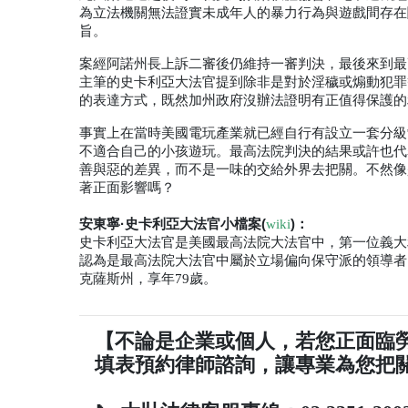
為立法機關無法證實未成年人的暴力行為與遊戲間存在
旨。
案經阿諾州長上訴二審後仍維持一審判決，最後來到最
主筆的史卡利亞大法官提到除非是對於淫穢或煽動犯罪
的表達方式，既然加州政府沒辦法證明有正值得保護的
事實上在當時美國電玩產業就已經自行有設立一套分級
不適合自己的小孩遊玩。最高法院判決的結果或許也代
善與惡的差異，而不是一味的交給外界去把關。不然像
著正面影響嗎？
安東寧·史卡利亞大法官小檔案(
)：
wiki
史卡利亞大法官是美國最高法院大法官中，第一位義大
認為是最高法院大法官中屬於立場偏向保守派的領導者
克薩斯州，享年
79
歲。
【不論是企業或個人，若您正面臨
填表預約律師諮詢，讓專業為您把