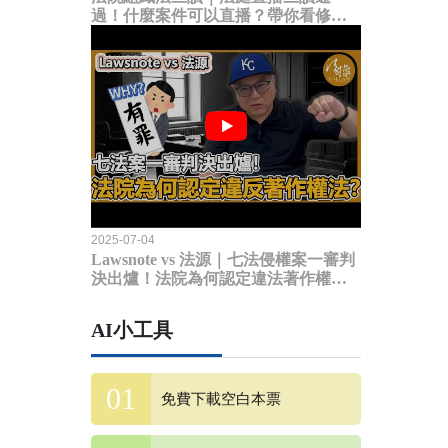
過！什麼案件可以直播？帶你看修法
內容
2025-07-04
Lawsnote vs 法源｜七法侵權案一審判
決出爐！法院為何認定違法著作權
法？
AI小工具
免費下載空白本票