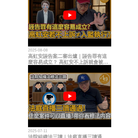
2025-08-08
高虹安誣告案二審出爐｜誣告罪有這
麼容易成立？ 高虹安不上訴就會被
關？這句話其實不太對！
2025-07-11
法院組織法三讀｜法庭直播三讀通