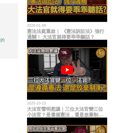
2026-01-09
憲法法庭重啟｜ 《憲法訴訟法》強行
通關！ 大法官就得要乖乖聽話？
做的
2025-10-23
大法官聲明惹議｜三位大法官變三位
小法官？是遵循憲法，還是放棄制衡
立法權？