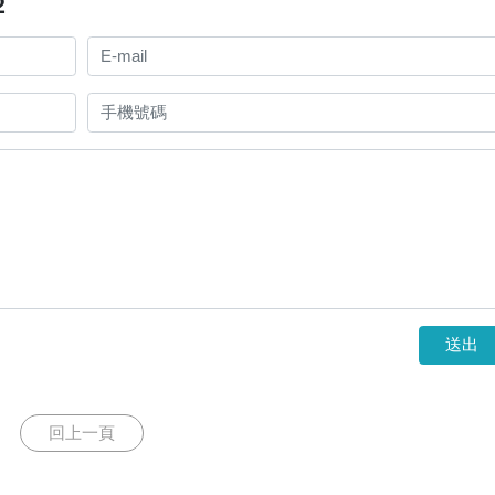
2
送出
回上一頁