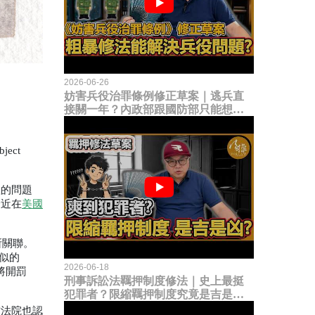
2026-06-26
妨害兵役治罪條例修正草案｜逃兵直
接關一年？內政部跟國防部只能想到
這種粗暴修法，是能解決什麼兵役問
題？
ject 
理的問題
最近在
美國
所關聯。
似的
2026-06-18
將開罰
刑事訴訟法羈押制度修法｜史上最挺
犯罪者？限縮羈押制度究竟是吉是
凶？
方法院也認