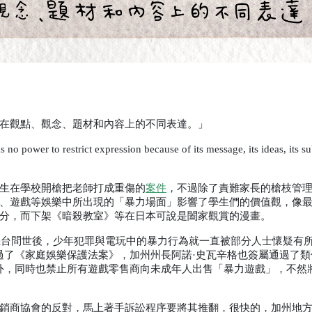
在觀點、觀念、題材和內容上的不同表達。」
 no power to restrict expression because of its message, its ideas, its sub
生在學校開槍把老師打成重傷的
案件
，不過除了責難家長的槍枝管
、遊戲等娛樂中所出現的「暴力場面」影響了學生們的價值觀，像
分，而下架《暗殺教室》等在日本可說是闔家觀賞的漫畫。
機台問世後，少年犯罪與電玩中的暴力行為就一直被部分人士懷疑有
過了《家庭娛樂保護法案》，加州州長阿諾·史瓦辛格也簽屬通過了類
外，同時也禁止所有遊戲零售商向未成年人出售「暴力遊戲」，不然
銷商協會的反對，馬上著手訴訟程序要將其推翻，很快的，加州地