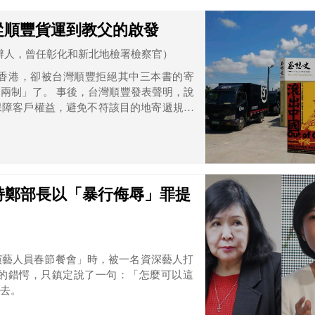
從順豐貨運到教父的啟發
辦人，曾任彰化和新北地檢署檢察官）
香港，卻被台灣順豐拒絕其中三本書的寄
順豐發表聲明，說
保障客戶權益，避免不符該目的地寄遞規定
對寄件物品提出善意提醒…」
持鄭部長以「暴行侮辱」罪提
演藝人員春節餐會」時，被一名資深藝人打
的錯愕，只鎮定說了一句：「怎麼可以這
去。