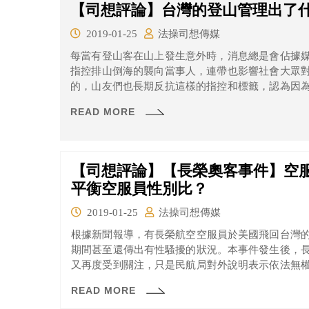
【司想評論】台灣的登山管理出了
2019-01-25
法操司想傳媒
每當有登山客在山上發生意外時，消息總是會佔據
指控排山倒海的襲向當事人，連帶也影響社會大眾
的，山友們也長期反抗這樣的指控和標籤，認為因
運動，才會造成這樣的誤解以及畸形法令規範產生
READ MORE
爭議點，大家一起來思考看看到底怎麼做會比較好吧
【司想評論】【長榮奧客事件】空
平衡空服員性別比？
2019-01-25
法操司想傳媒
根據新聞報導，有長榮航空空服員於美國飛回台灣
期間甚至還傳出有性騷擾的狀況。本事件發生後，
又再度受到關注，只是民航局對外說明表示依法無
可能也會有性平的疑慮。
READ MORE