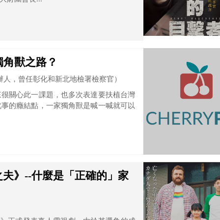
獨角獸之路？
辦人，曾任彰化和新北地檢署檢察官）
來很關心此一課題，也多次表達要扶植台灣
此事的癥結點，一家獨角獸是喊一喊就可以
夫》--什麼是「正確的」家