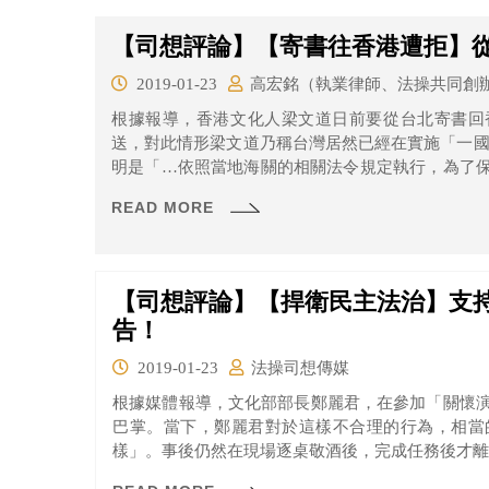
【司想評論】【寄書往香港遭拒】
2019-01-23
高宏銘（執業律師、法操共同創
根據報導，香港文化人梁文道日前要從台北寄書回
送，對此情形梁文道乃稱台灣居然已經在實施「一國兩制」了。 事後，台灣
明是「…依照當地海關的相關法令規定執行，為了
造成退件、沒收等情況，而影響客戶寄遞服務，均針
READ MORE
【司想評論】【捍衛民主法治】支
告！
2019-01-23
法操司想傳媒
根據媒體報導，文化部部長鄭麗君，在參加「關懷
巴掌。當下，鄭麗君對於這樣不合理的行為，相當
樣」。事後仍然在現場逐桌敬酒後，完成任務後才離