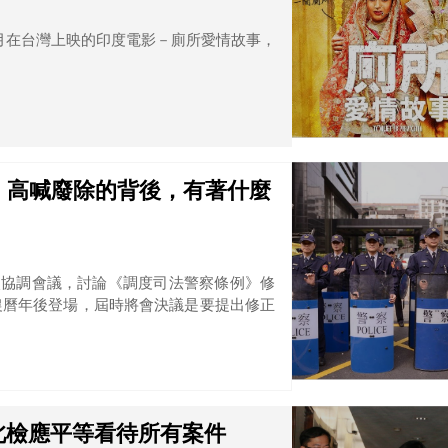
2月在台灣上映的印度電影－廁所愛情故事，
】高喊廢除的背後，有著什麼
一次協調會議，討論《調度司法警察條例》修
農曆年後登場，屆時將會決議是要提出修正
北檢應平等看待所有案件