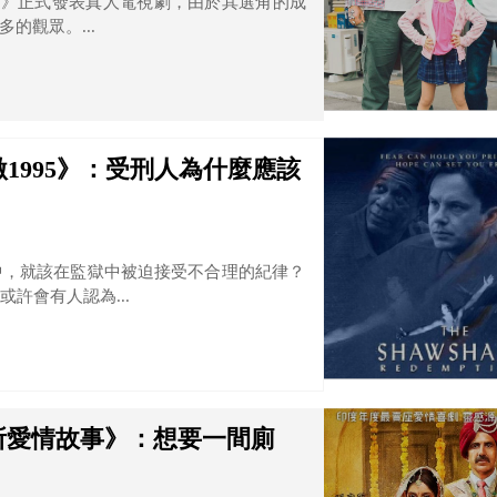
之夫》正式發表真人電視劇，由於其選角的成
的觀眾。...
1995》：受刑人為什麼應該
中，就該在監獄中被迫接受不合理的紀律？
許會有人認為...
所愛情故事》：想要一間廁