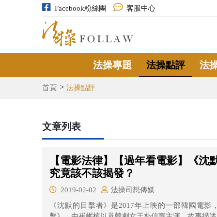
Facebook粉絲團
客服中心
法操專題
法操點評
法
首頁
法操點評
文章列表
【電影法律】【過年看電影】《沈
究竟該不該揭發？
2019-02-02
法操司想傳媒
《沈默的目擊者》是2017年上映的一部韓國電影
擊》，由崔岷植以及韓劇女王朴信惠主演。故事描述大