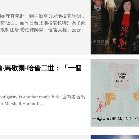
開始理直氣壯，到主動至分局地檢署說明，
新聞版面。而昨日台北地檢署也特別為了此
限制住居 委任律師轟：侵害人權」云云，
·馬歇爾·哈倫二世：「一個
y is another man's lyric.這句名言出
ll Harlan II...