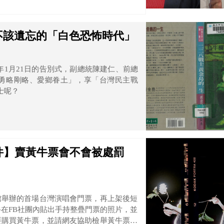
不該遺忘的「白色恐怖時代」
8年1月21日的告別式，副總統陳建仁、前總
勇略剛略、愛鄉眷土」，享「台灣民主戰
士呢？
件】賣黃牛票會不會被處罰
館舉辦的首場台灣演唱會門票，再上架後短
牛在FB社團內貼出手持整疊門票的照片，並
要購買黃牛票，並請網友協助檢舉黃牛票，