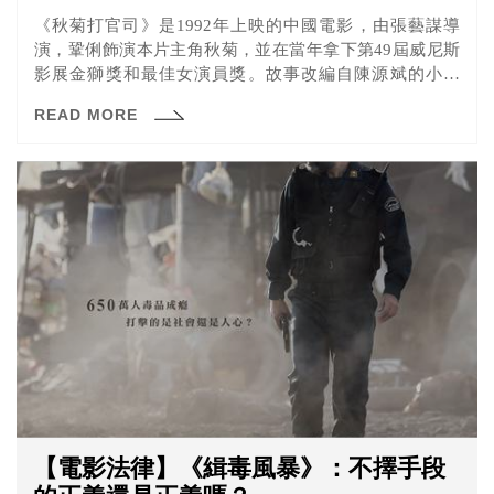
《秋菊打官司》是1992年上映的中國電影，由張藝謀導
演，鞏俐飾演本片主角秋菊，並在當年拿下第49屆威尼斯
影展金獅獎和最佳女演員獎。故事改編自陳源斌的小說
《萬家訴訟》，描述在陝西的西溝子農村，當地村長王善
READ MORE
堂因故朝秋菊丈夫萬慶來下體踢上一腳，卻不打算向萬慶
來道歉，秋菊於是三番兩次踏進公安局，要向王善堂討個
說法。
【電影法律】《緝毒風暴》：不擇手段