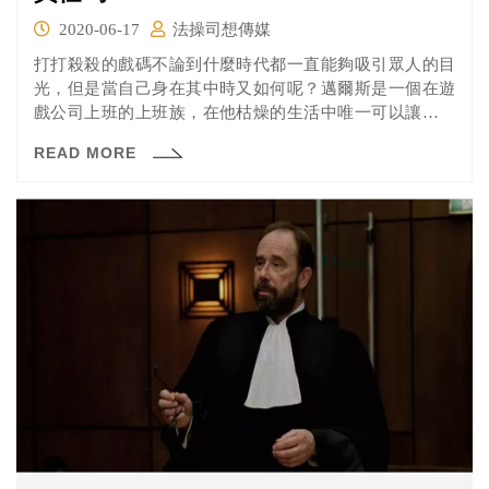
2020-06-17
法操司想傳媒
打打殺殺的戲碼不論到什麼時代都一直能夠吸引眾人的目
光，但是當自己身在其中時又如何呢？邁爾斯是一個在遊
戲公司上班的上班族，在他枯燥的生活中唯一可以讓他發
洩情緒的管道就是在網路上當酸民開噴！但是有一天他踢
READ MORE
到了鐵板，因為他在觀看死鬥實境節目「死陣」時得罪了
營運商，對方直接找上門來把他打昏並在雙手皆釘上手
槍，強迫邁爾斯加入「死陣」的對戰之中，不然將會直接
失去性命……