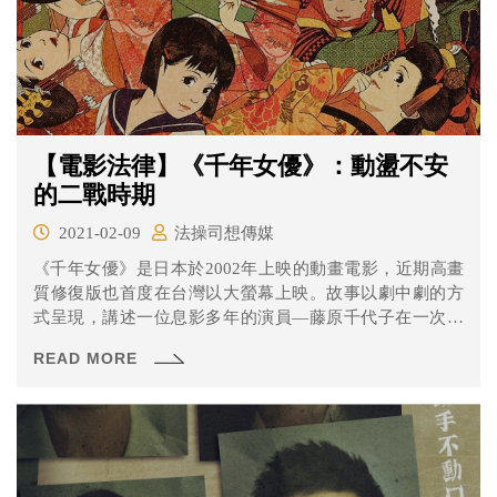
【電影法律】《千年女優》：動盪不安
的二戰時期
2021-02-09
法操司想傳媒
《千年女優》是日本於2002年上映的動畫電影，近期高畫
質修復版也首度在台灣以大螢幕上映。故事以劇中劇的方
式呈現，講述一位息影多年的演員—藤原千代子在一次接
受訪談的時候娓娓道出，她在第二次世界大戰時期那個動
READ MORE
盪不安的年代，從只是想與初戀再見一面的簡單動機，卻
在不斷找尋的過程中造就出來的人生故事……