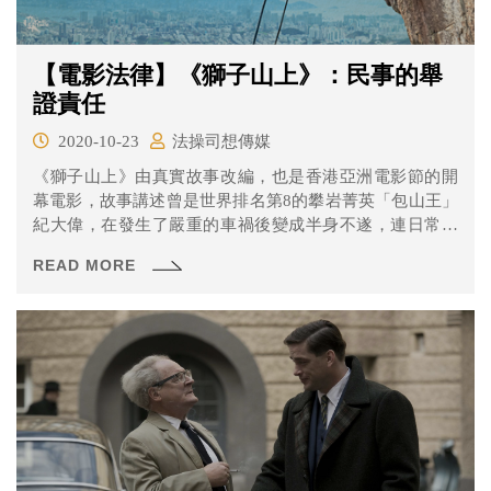
【電影法律】《獅子山上》：民事的舉
證責任
2020-10-23
法操司想傳媒
《獅子山上》由真實故事改編，也是香港亞洲電影節的開
幕電影，故事講述曾是世界排名第8的攀岩菁英「包山王」
紀大偉，在發生了嚴重的車禍後變成半身不遂，連日常生
活都嚴重受到影響更別提要重返賽場。不過這次的意外讓
READ MORE
他重新了解人生的意義，也發現就算處於逆境，只要不放
棄仍然有辦法做回自己。