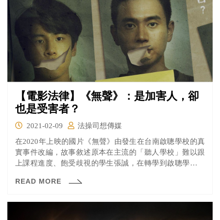
【電影法律】《無聲》：是加害人，卻
也是受害者？
2021-02-09
法操司想傳媒
在2020年上映的國片《無聲》由發生在台南啟聰學校的真
實事件改編，故事敘述原本在主流的「聽人學校」難以跟
上課程進度、飽受歧視的學生張誠，在轉學到啟聰學校之
後終於能平等的接受教育、不必接受外界異樣的眼光，看
READ MORE
似光明的學生生涯終於來臨。直到有一次發現他所心儀、
總是笑口常開的同學貝貝竟然在校車最後一排被其他男同
學任意「玩弄」。不畏恐懼的張誠向年輕有為的王老師求
助之後，經過調查卻發現這不是僅僅是單一個案，性侵案