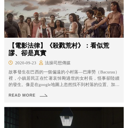
【電影法律】《殺戮荒村》：看似荒
謬、卻是真實
2020-09-23
法操司想傳媒
故事發生在巴西的一個偏遠的小村落—巴庫勞（Bacurau）
裡，小鎮居民正在忙著哀悼剛過世的女村長，怪事卻陸續
的發生。像是在google地圖上忽然找不到村落的位置、加水
車不知道何時被人開槍打了洞、甚至在晚上忽然有萬馬奔
READ MORE
騰。原本以為這可能是討人厭的市長為了警告居民們所做
出的行為，但其實並沒有這麼單純……