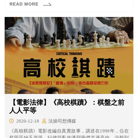
READ MORE
（Bryan Stevenson）著作，故事描述1987年阿拉巴馬州一
位非裔男性華特因槍殺案遭判死刑，布萊恩接手後卻發現
證據充滿破綻，他必須在死刑執行前想辦法拯救華特無辜
的性命。
【電影法律】《高校棋蹟》：棋盤之前
人人平等
2020-12-18
法操司想傳媒
《高校棋蹟》電影改編自真實故事，講述在1998年，位在
貧民區缺乏資源、紀律混亂的邁阿密傑克遜高中。沒想到