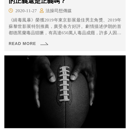
的正義還是正義嗎？
2020-11-27
法操司想傳媒
《緝毒風暴》榮獲2019年東京影展最佳男主角獎、2019年
蘇黎世影展特別推薦，廣受各方好評。劇情描述伊朗的首
都德黑蘭毒品猖獗，有高達650萬人毒品成癮，許多人因為
毒癮家庭破碎、甚至橫死街頭，緝毒小組的警官薩瑪為了
READ MORE
抓到上游的藥頭，一路循線追查，但沒想到當他埋頭苦幹
的時候，小組中的裂痕卻也越來越大……