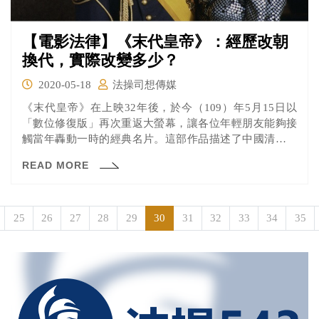
【電影法律】《末代皇帝》：經歷改朝
換代，實際改變多少？
2020-05-18
法操司想傳媒
《末代皇帝》在上映32年後，於今（109）年5月15日以
「數位修復版」再次重返大螢幕，讓各位年輕朋友能夠接
觸當年轟動一時的經典名片。這部作品描述了中國清朝最
後一位皇帝的故事，溥儀雖然出生在帝王之家但是一生卻
READ MORE
顛沛流離，曾數度高居皇位卻也曾為階下囚，最後溥儀以
遊客的身分買門票重回他從小到大所住的紫禁城，卻只剩
下無限感慨……
25
26
27
28
29
30
31
32
33
34
35