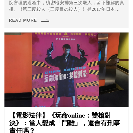
院審理的過程中，縝密地安排第三次殺人，留下難解的真
相。《第三度殺人（三度目の殺人）》是2017年日本上映
的懸疑電影，由是枝裕和導演、福山雅治主演，故事描述
READ MORE
律師重盛接下一起強盜殺人案，被告三隅從坦承犯案到矢
口否認，前後不一的自白使案件走向更加撲朔迷離。
【電影法律】《玩命online：雙槍對
決》：當人變成「鬥雞」，還會有刑事
責任嗎？