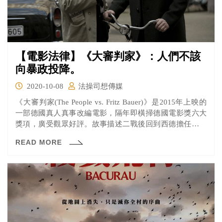
【電影法律】《大審判家》：人們不該
向暴政投降。
2020-10-08
法操司想傳媒
《大審判家(The People vs. Fritz Bauer)》是2015年上映的
一部德國真人真事改編電影，隔年即橫掃德國電影獎六大
獎項，廣受觀眾好評。故事描述二戰後回到西德擔任檢察
總長的佛雷茲·鮑爾，為了將納粹時期親衛隊指揮官阿道夫·
READ MORE
艾許曼送上德國法院審判，不惜鋌而走險也要喚起正義的
聲音。