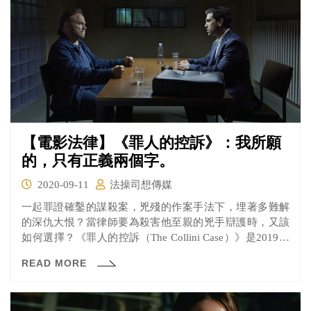
【電影法律】《罪人的控訴》：我所願
的，只有正義兩個字。
2020-09-11
法操司想傳媒
一起罪證確鑿的謀殺案，兇殘的作案手法下，埋著多難解
的深仇大恨？當律師要為殺害他至親的兇手辯護時，又該
如何選擇？《罪人的控訴（The Collini Case）》是2019年
上映的德國電影，故事描述德國富商漢斯·麥爾遭到一位義
READ MORE
大利人柯里尼槍殺，剛成為律師不久的萊恩，接下這起舉
國譁然的刑事案件。