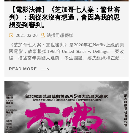
【電影法律】《芝加哥七人案：驚世審
判》：我從來沒有想過，會因為我的思
想受到審判。
2021-02-20
法操司想傳媒
《芝加哥七人案：驚世審判》是2020年在Netflix上線的美
國電影，故事根據1968年United States v. Dellinger一案改
編，描述當年美國大選前，學生團體、嬉皮組織和左派人
士分別前往芝加哥，計劃在民主黨全國大會發起抗議活
READ MORE
動。原本以和平手段表達對越戰不滿的訴求，卻因和警方
擦槍走火，演變成街頭流血暴力事件，共七名參與者被檢
方起訴並求處重刑。