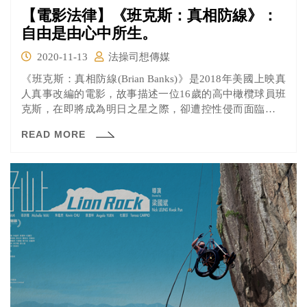
【電影法律】《班克斯：真相防線》：
自由是由心中所生。
2020-11-13
法操司想傳媒
《班克斯：真相防線(Brian Banks)》是2018年美國上映真
人真事改編的電影，故事描述一位16歲的高中橄欖球員班
克斯，在即將成為明日之星之際，卻遭控性侵而面臨六年
牢獄之災。假釋出獄後的班克斯，因性侵犯的身份在工
READ MORE
作、生活上處處碰壁，他於是找上成立「加州無罪計畫」
的布魯克斯律師，希望能為他還原清白的真相。