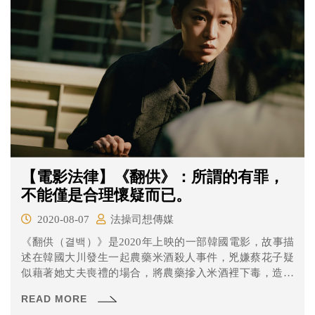
【電影法律】《翻供》：所謂的有罪，
不能僅是合理懷疑而已。
2020-08-07
法操司想傳媒
《翻供（결백）》是2020年上映的一部韓國電影，故事描
述在韓國大川發生一起農藥米酒殺人事件，兇嫌蔡花子疑
似藉著她丈夫喪禮的場合，將農藥摻入米酒裡下毒，造成
一死四傷，其中一位被害者還是當地市長。蔡花子的女兒
READ MORE
安貞仁是在首爾執業的律師，已離家多年的安律師，因母