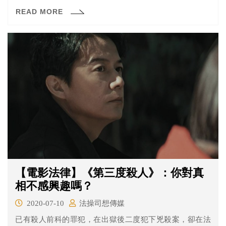
受精神疾病與童年陰影所苦，不過仍然產出非常多富有能
READ MORE
量的作品，十分難得。義大利導演喬治歐.迪里蒂(Giorgio
Diritti)以《隱藏的畫家》這部電影呈現安東尼奧的一生，向
世界介紹這位特別的義大利藝術家。
【電影法律】《第三度殺人》：你對真
相不感興趣嗎？
2020-07-10
法操司想傳媒
已有殺人前科的罪犯，在出獄後二度犯下兇殺案，卻在法