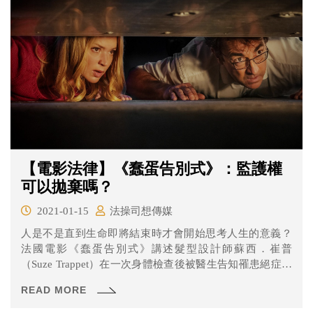
的牽涉人數眾多，甚至持續了數年之久……
【電影法律】《蠢蛋告別式》：監護權
可以拋棄嗎？
2021-01-15
法操司想傳媒
人是不是直到生命即將結束時才會開始思考人生的意義？
法國電影《蠢蛋告別式》講述髮型設計師蘇西．崔普
（Suze Trappet）在一次身體檢查後被醫生告知罹患絕症、
已時日不多，讓她下定決心去找尋曾經被她放棄扶養的孩
READ MORE
子，在人生的最後留下最後的足跡、不抱遺憾。