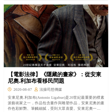
親的案子重回故鄉。
【電影法律】《隱藏的畫家》：從安東
尼奧.利加布看移民問題
2020-08-07
法操司想傳媒
安東尼奧.利加布(Antonio Ligabue)是20世紀最重要的樸素
派藝術家之一，作品包含畫作與雕塑作品，安東尼奧的畫
作色彩鮮艷、筆觸細膩，受到大眾喜愛。安東尼奧一生飽