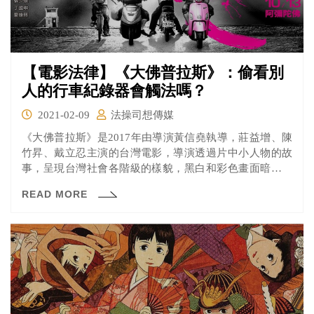
【電影法律】《大佛普拉斯》：偷看別
人的行車紀錄器會觸法嗎？
2021-02-09
法操司想傳媒
《大佛普拉斯》是2017年由導演黃信堯執導，莊益增、陳
竹昇、戴立忍主演的台灣電影，導演透過片中小人物的故
事，呈現台灣社會各階級的樣貌，黑白和彩色畫面暗示有
錢人的世界和社會底層，可說從基準點開始就已天差地
READ MORE
遠，最後故事的結局也留給觀眾無限感慨，十分發人深
省。