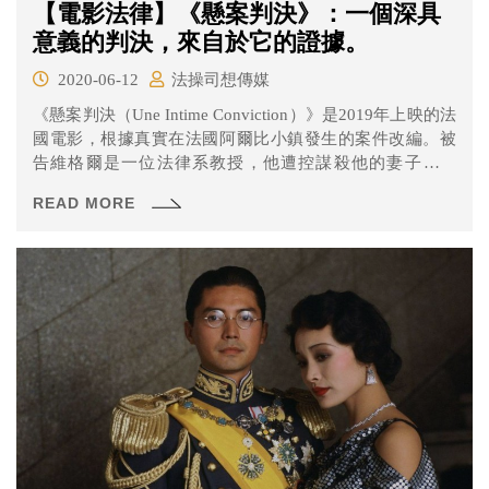
【電影法律】《懸案判決》：一個深具
意義的判決，來自於它的證據。
2020-06-12
法操司想傳媒
《懸案判決（Une Intime Conviction）》是2019年上映的法
國電影，根據真實在法國阿爾比小鎮發生的案件改編。被
告維格爾是一位法律系教授，他遭控謀殺他的妻子蘇珊
娜，一審雖獲判無罪，但檢察官仍在2010年上訴二審。女
READ MORE
主角諾拉是一位單親媽媽，因維格爾的女兒是她兒子的家
教，出於同情心與正義感，她找到律師莫瑞提，希望能再
給維格爾一個無罪判決。