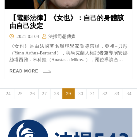
【電影法律】《女也》：自己的身體該
由自己決定
2021-03-04
法操司想傳媒
《女也》是由法國著名環境學家暨導演楊．亞祖–貝彤
（Yann Arthus-Bertrand），與烏克蘭人權記者兼導演安娜
絲塔西雅．米科娃（Anastasia Mikova），兩位導演合作拍
攝的紀錄片，在3年間在全球走遍超過50個國家、採訪超過
READ MORE
2000位女性，讓大家聽聽這些生活在不同文化背景的女性
們，分享她們眼中的世界、以及她們最真實的聲音。
24
25
26
27
28
29
30
31
32
33
34