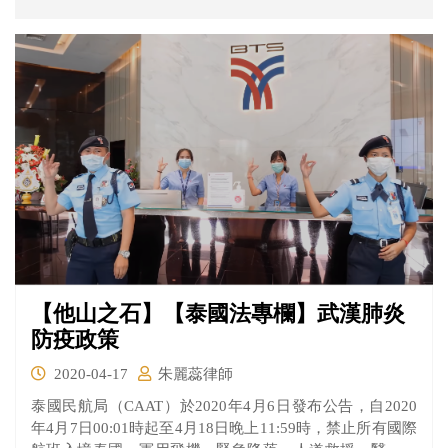
Instagram 貼文內容。發現Bright 與他女友兩年前曾去過台
灣。他稱讚女友外表像個中國女孩，他女友卻回應說是台
灣女孩風格。因此推特上才有這麽敏感的爭議。大陸網友
以爲罵泰國政府會讓泰國人心身不滿，無奈這根本對泰國
人毫無影響，因為他們本來就覺得政府毫無作為，事實上
泰國人本身就在天天責罵政府。
【他山之石】【泰國法專欄】武漢肺炎
防疫政策
2020-04-17
朱麗蕊律師
泰國民航局（CAAT）於2020年4月6日發布公告，自2020
年4月7日00:01時起至4月18日晚上11:59時，禁止所有國際