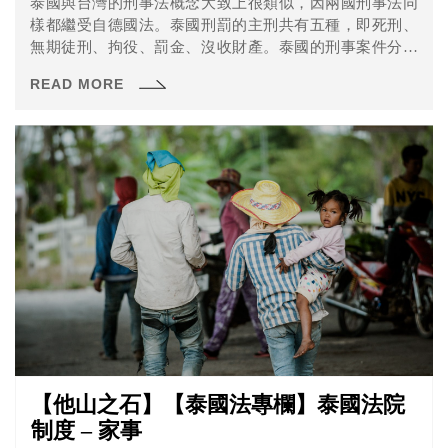
泰國與台灣的刑事法概念大致上很類似，因兩國刑事法同
樣都繼受自德國法。泰國刑罰的主刑共有五種，即死刑、
無期徒刑、拘役、罰金、沒收財產。泰國的刑事案件分爲
兩種，第一種為告訴乃論，指被害人於受害後三個月内須
READ MORE
知悉犯人違法行爲及身分，並向警局提起告訴。
【他山之石】【泰國法專欄】泰國法院
制度 – 家事