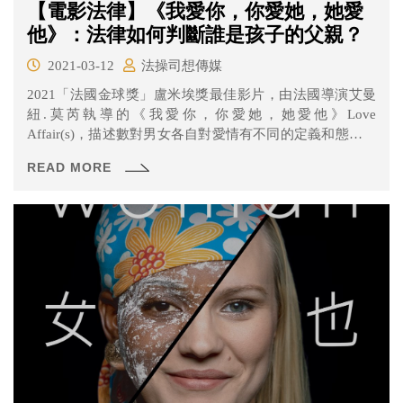
【電影法律】《我愛你，你愛她，她愛
他》：法律如何判斷誰是孩子的父親？
2021-03-12
法操司想傳媒
2021「法國金球獎」盧米埃獎最佳影片，由法國導演艾曼
紐.莫芮執導的《我愛你，你愛她，她愛他》Love
Affair(s)，描述數對男女各自對愛情有不同的定義和態度，
讓彼此的關係錯綜複雜，卻也各得其所。
READ MORE