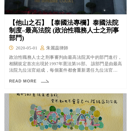
【他山之石】【泰國法專欄】泰國法院
制度–最高法院 (政治性職務人士之刑事
部門)
2020-05-01
朱麗蕊律師
政治性職務人士之刑事審判由最高法院其中的部門進行，
相關規定首次出現於1997年憲法第16部。 該部門是由最高
法院九位法官組成，每個案件都會重新選任九位法官進行
審判，並根據1997年憲法第311條規定，法官之判決即屬最
READ MORE
終定讞。但由於泰國有批准公民權利政治權利國際公約，
這條法律可說是違反公民權利政治權利國際公約，因為當
人民要被處罰前，應享有救濟的機會以釐清刑事責任歸
屬。