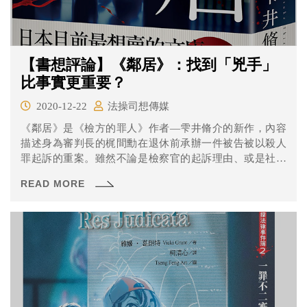
【書想評論】《鄰居》：找到「兇手」
比事實更重要？
2020-12-22
法操司想傳媒
《鄰居》是《檢方的罪人》作者—雫井脩介的新作，內容
描述身為審判長的梶間勳在退休前承辦一件被告被以殺人
罪起訴的重案。雖然不論是檢察官的起訴理由、或是社會
輿論的壓力都認為嫌疑犯武內是罪該萬死，但因為案情仍
READ MORE
有無法解釋的疑點，最終梶間仍宣判武內無罪。梶間堅信
他當時所做的判決並無瑕疵，但當武內成為梶間家的鄰居
後卻開始發生怪事……