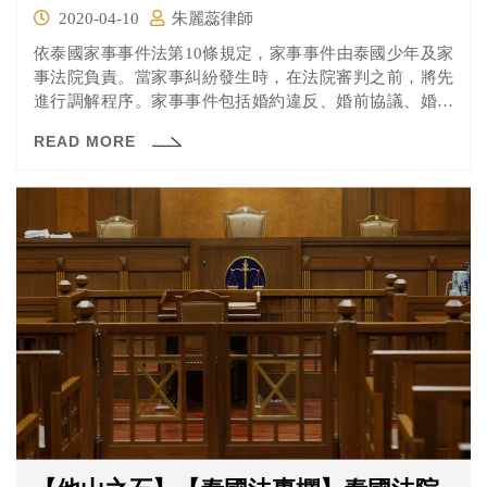
2020-04-10
朱麗蕊律師
依泰國家事事件法第10條規定，家事事件由泰國少年及家
事法院負責。當家事糾紛發生時，在法院審判之前，將先
進行調解程序。家事事件包括婚約違反、婚前協議、婚姻
財產、否認子女、認領子女事件、離婚事件等。全泰國共
READ MORE
有77個行政區，每個行政區都有一所家事法院，但總共有
78 所家事法院，因為在曼谷有兩所家事法院，其中一間是
另一間的分院。