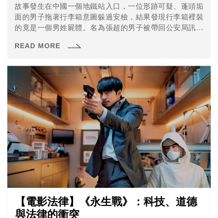
故事發生在中國一個地鐵站入口，一位形跡可疑、蓬頭垢
面的男子拖著行李箱意圖躲過安檢，結果發現行李箱裡裝
的竟是一個男姓屍體。名為張超的男子被帶回公安局訊問
時，對於公安的詢問一概承認，眼看本案就要確定是很單
READ MORE
純的殺人後棄屍案件，沒想到在開庭時張超卻反稱自己是
清白的、認罪都是因為公安的施壓而不得不為。而當公安
回頭檢視證據時，卻發現從頭到尾都只有被告的自白，其
餘補強證據卻完全沒有辦法證明被告有罪。公安完全一頭
霧水，不曉得張超為何在問案時要刻意認罪？難不成只是
為了擺公安一道？但是在經過追查之後，發現了他真正的
目的……
【電影法律】《永生戰》：科技、道德
與法律的衝突