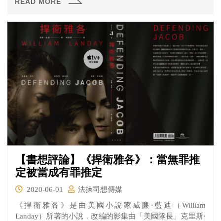
READ MORE
打死，宛平縣不為究辦。都察院將此案移交刑部，抽籤分
到直隸司審理。舒通阿向韓尚書表示，現在案子司內已經
審訊明白，李大確係被武三毆打後重傷不治，當時傅大並
未在場，與李大之死毫無干係，村鄰劉王氏願意作證。雖
然死者李大之妻李劉氏還是不服審斷，但刑部仍可行文順
天府轉飭該縣，強令她到縣衙領取棺材，將死者下葬。
【書想評論】《捍衛雅各》：當無罪推
定被當成有罪推定
2020-06-01
法操司想傳媒
《捍衛雅各》是由美國小說家威廉·藍迪（William
Landay）所著的小說，改編的影集由「美國隊長」克里斯·