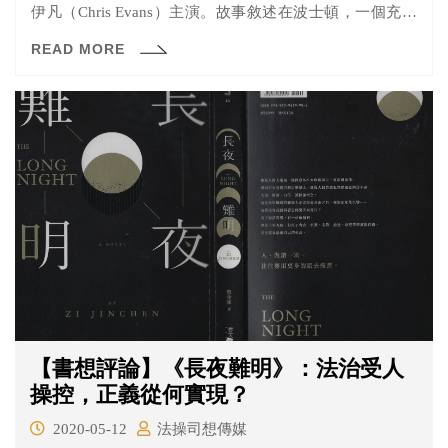
伊凡（Chris Evans）主演。故事敘述在波士頓，一個充斥
著文教氣息的小鎮裡，發生了駭人聽聞的殺人事件，而且
READ MORE
死者年僅14歲，讓原本氣氛和平的小鎮忽然變得風聲鶴
唳。安迪身為當地的首席助理檢察官當然義不容辭負責追
查、起訴犯人，但是直到發現首要的嫌疑對象是自己的兒
子雅各之後，一切都變了調……
【書想評論】《長夜難明》：法治受人
操控，正義從何實現？
2020-05-12
法操司想傳媒