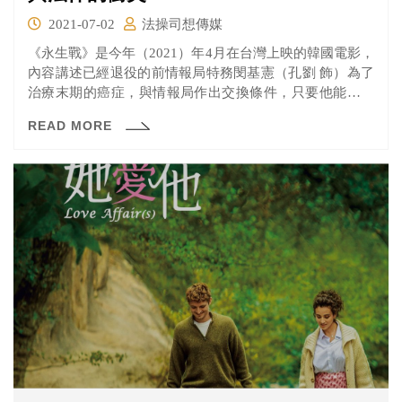
2021-07-02
法操司想傳媒
《永生戰》是今年（2021）年4月在台灣上映的韓國電影，
內容講述已經退役的前情報局特務閔基憲（孔劉 飾）為了
治療末期的癌症，與情報局作出交換條件，只要他能保護
擁有永遠生命的複製人徐福（朴寶劍 飾）就能透過徐福神
READ MORE
秘的特性獲得治療。