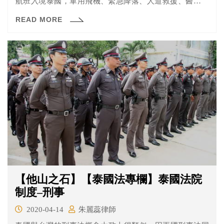
航班入境泰國，軍用飛機、緊急降落、人道救援、醫療專
機、撤僑專機及貨機則不在此限。
READ MORE
【他山之石】【泰國法專欄】泰國法院
制度–刑事
2020-04-14
朱麗蕊律師