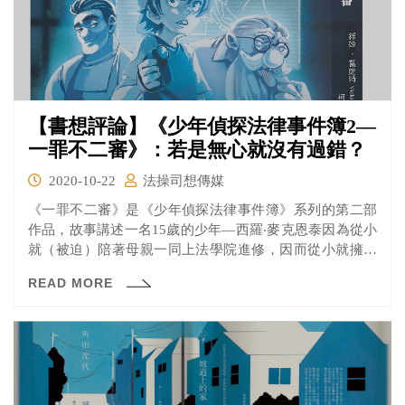
【書想評論】《少年偵探法律事件簿2—
一罪不二審》：若是無心就沒有過錯？
2020-10-22
法操司想傳媒
《一罪不二審》是《少年偵探法律事件簿》系列的第二部
作品，故事講述一名15歲的少年—西羅‧麥克恩泰因為從小
就（被迫）陪著母親一同上法學院進修，因而從小就擁有
很好的邏輯分析與思辨能力。雖然身處單親家庭使他必須
READ MORE
要提早面對社會的現實，卻也因此發現許多事件隱藏在社
會背後的真相，等他去一一挖掘…… 這次的故事開始於一
位清潔工，為了滅火卻將清潔劑朝火上撒去，因為清潔劑
爆炸而產生更強大的火勢與濃煙，結果導致知名科學家被
火場的濃煙嗆死，原本應該是「救火英雄」清潔工變成了
過失致死的「殺人犯」。