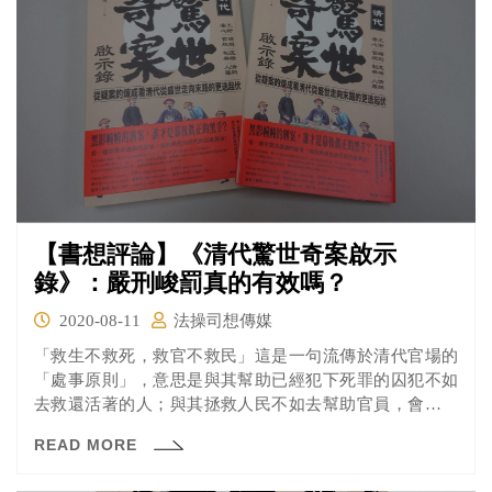
【書想評論】《清代驚世奇案啟示
錄》：嚴刑峻罰真的有效嗎？
2020-08-11
法操司想傳媒
「救生不救死，救官不救民」這是一句流傳於清代官場的
「處事原則」，意思是與其幫助已經犯下死罪的囚犯不如
去救還活著的人；與其拯救人民不如去幫助官員，會有這
種行為出現，單純是因為官僚視人民為草芥嗎？還是有別
READ MORE
的原因所導致的呢？這都在中國歷史學家—鄭小悠所著的
《清代驚世奇案啟示錄》裡面喔！一起來看看吧！