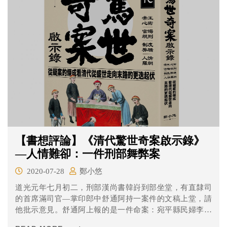
【書想評論】《清代驚世奇案啟示錄》
—人情難卻：一件刑部舞弊案
2020-07-28
鄭小悠
道光元年七月初二，刑部漢尚書韓崶到部坐堂，有直隸司
的首席滿司官—掌印郎中舒通阿持一案件的文稿上堂，請
他批示意見。舒通阿上報的是一件命案：宛平縣民婦李劉
氏，在都察院控告當地富戶傅大指使夥計武三將其夫李大