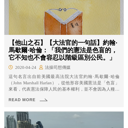
【他山之石】【大法官的一句話】約翰·
馬歇爾·哈倫：「我們的憲法是色盲的，
它不知也不會容忍以階級區別公民。」
2020-04-24
法操司想傳媒
這句名言出自前美國最高法院大法官約翰·馬歇爾·哈倫
（John Marshall Harlan），從他形容美國憲法是「色盲」
來看，代表憲法保障人民的基本權利，並不會因為人種、
膚色不同，而差別對待美國公民。事實上，這句名言的出
READ MORE
處，就是從一起著名的種族隔離案件「普萊西訴弗格森案
（Plessy v. Ferguson）」而來。