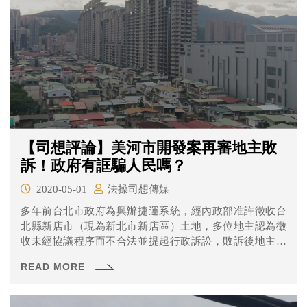
【司想評論】美河市開發案再審地主敗
訴！政府有誆騙人民嗎？
2020-05-01
法操司想傳媒
多年前台北市政府為興辦捷運系統，經內政部准許徵收台
北縣新店市（現為新北市新店區）土地，多位地主認為徵
收未經協議程序而不合法並提起行政訴訟，敗訴後地主與
監察院先後提出釋憲聲請，司法院大法官分別做出第732、
READ MORE
743號解釋。之後地主依釋字第732號聲請再審獲准，最高
行政法院認為事實部分仍須釐清而發回高等行政法院更
審，但在3月26日台北高等行政法院仍宣判更一審地主敗