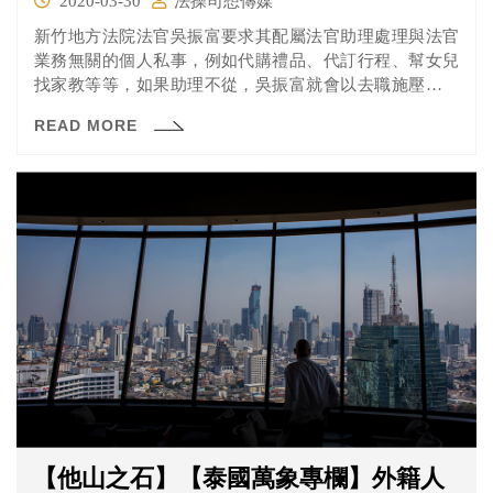
2020-03-30
法操司想傳媒
新竹地方法院法官吳振富要求其配屬法官助理處理與法官
業務無關的個人私事，例如代購禮品、代訂行程、幫女兒
找家教等等，如果助理不從，吳振富就會以去職施壓，還
要求女性法官助理為其按摩、刮痧，行為嚴重違反法官倫
READ MORE
理規範，民國（下同）109年3月3日遭監委提案彈劾，移送
司法院審理。
【他山之石】【泰國萬象專欄】外籍人