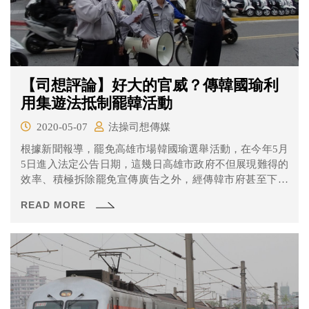
【司想評論】好大的官威？傳韓國瑜利
用集遊法抵制罷韓活動
2020-05-07
法操司想傳媒
根據新聞報導，罷免高雄市場韓國瑜選舉活動，在今年5月
5日進入法定公告日期，這幾日高雄市政府不但展現難得的
效率、積極拆除罷免宣傳廣告之外，經傳韓市府甚至下令
動員禁止罷韓行動，若只要有3人以上發傳單、發布條、站
READ MORE
街頭等行為，將會以《集會遊行法》管制，若沒事先申請
將會依法辦理。若韓市府確實如此辦理合理嗎？會不會有
什麼法律上的問題產生？