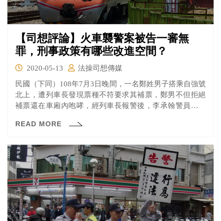
【司想評論】火車襲警案被告一審無
罪，刑事政策有哪些改進空間？
2020-05-13
法操司想傳媒
民國（下同）108年7月3日晚間，一名鄭姓男子搭乘自強號
北上，遭列車長發現票種不符要求其補票，鄭男不但拒絕
補票還在車廂內咆哮，經列車長報警後，李承翰警員由嘉
義火車站上車處理糾紛。不料過程中鄭男拿出預藏的刀子
READ MORE
刺中李承翰警員，當下李承翰警員為顧及列車上其他乘客
安危，負傷成功制伏鄭男，但最後不幸因出血過多而殉
職。