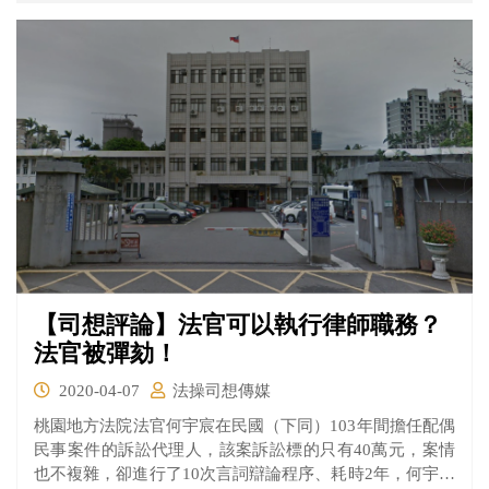
【司想評論】法官可以執行律師職務？
法官被彈劾！
2020-04-07
法操司想傳媒
桃園地方法院法官何宇宸在民國（下同）103年間擔任配偶
民事案件的訴訟代理人，該案訴訟標的只有40萬元，案情
也不複雜，卻進行了10次言詞辯論程序、耗時2年，何宇宸