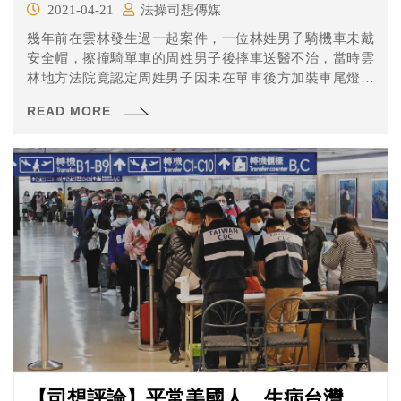
2021-04-21
法操司想傳媒
幾年前在雲林發生過一起案件，一位林姓男子騎機車未戴
安全帽，擦撞騎單車的周姓男子後摔車送醫不治，當時雲
林地方法院竟認定周姓男子因未在單車後方加裝車尾燈，
違反注意義務認其犯過失致死罪。被撞的人反而被判重
READ MORE
罪？這樣的判決合理嗎？讓《法操》帶您一同解析。
【司想評論】平常美國人，生病台灣