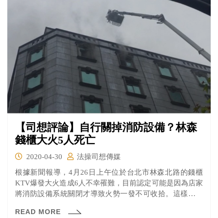
訴。
【司想評論】自行關掉消防設備？林森
錢櫃大火5人死亡
2020-04-30
法操司想傳媒
根據新聞報導，4月26日上午位於台北市林森北路的錢櫃
KTV爆發大火造成6人不幸罹難，目前認定可能是因為店家
將消防設備系統關閉才導致火勢一發不可收拾。這樣店家
需要負上甚麼民、刑事責任？讓《法操》帶您分析。
READ MORE