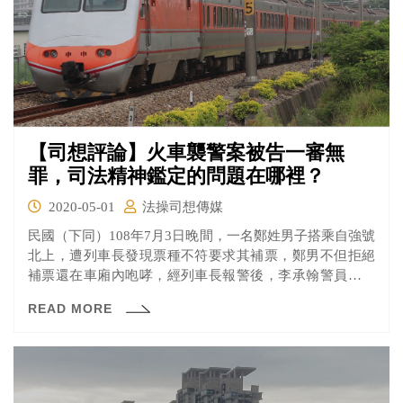
【司想評論】火車襲警案被告一審無
罪，司法精神鑑定的問題在哪裡？
2020-05-01
法操司想傳媒
民國（下同）108年7月3日晚間，一名鄭姓男子搭乘自強號
北上，遭列車長發現票種不符要求其補票，鄭男不但拒絕
補票還在車廂內咆哮，經列車長報警後，李承翰警員由嘉
義火車站上車處理糾紛。不料過程中鄭男拿出預藏的刀子
READ MORE
刺中李承翰警員，當下李承翰警員為顧及列車上其他乘客
安危，負傷成功制伏鄭男，但最後不幸因出血過多而殉
職。