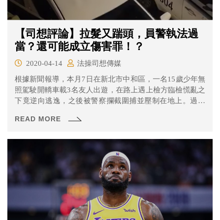
【司想評論】拉髮又踹頭，員警執法過
當？還可能成立傷害罪！？
2020-04-14
法操司想傳媒
根據新聞報導，本月7日在新北市中和區，一名15歲少年無
照駕駛開轎車載3名友人出遊，在路上遇上檢方臨檢慌亂之
下竟逆向逃逸，之後被警察攔截圍捕並壓制在地上。過程
中雙方有激烈的言語交換，但在過程中出現員警抓住少年
READ MORE
頭髮大罵、甚至有一名少年被要求趴下時頭部遭到員警重
踹等情形，因而有執法過當的可能，部分過程也被附近民
眾拍下影片並上傳網路。