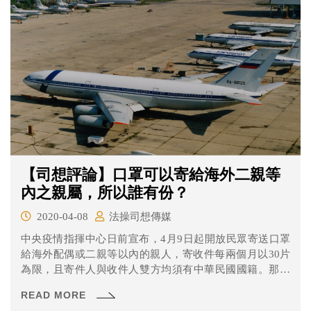
【司想評論】口罩可以寄給海外二親等
內之親屬，所以誰有份？
2020-04-08
法操司想傳媒
中央疫情指揮中心日前宣布，4月9日起開放民眾寄送口罩
給海外配偶或二親等以內的親人，寄收件每兩個月以30片
為限，且寄件人與收件人雙方均須有中華民國國籍。那二
親等究竟是包含到甚麼範圍？相信很多人還是搞不太清
READ MORE
楚。沒關係，那就讓法操替您整理！