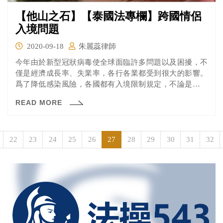
【他山之石】【泰國法專欄】跨國情侶
入境問題
2020-09-18
朱麗蕊律師
今年由於新型冠狀病毒使全球面臨許多問題以及困擾，不
僅是經濟成長率、失業率，各行各業都受到很大的影響。
爲了降低感染風險，各國都有入境限制規定，不論是體檢
證明文件或防疫旅館隔離14天等等。然而全球鎖國了一陣
READ MORE
子後，各國逐漸開始開放給部分外國籍人士入境，例如：
短期商務人士、學生、工作者、外籍配偶。然而開放對象
卻忘了跨國情侶，因他們未進行結婚登記。近期很多國家
的跨國情侶創造了網站「love is not tourism」，呼籲政府開
22
23
24
25
26
27
28
29
30
31
32
放跨國情侶入境，有些國家已允許無結婚證的跨國情侶入
境，例如丹麥、挪威、荷蘭、捷克、冰島、奧地利、瑞
士、芬蘭、德國、法國及西班牙。