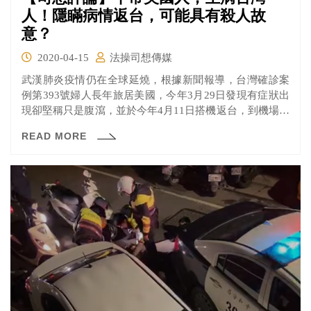
人！隱瞞病情返台，可能具有殺人故
意？
2020-04-15
法操司想傳媒
武漢肺炎疫情仍在全球延燒，根據新聞報導，台灣確診案
例第393號婦人長年旅居美國，今年3月29日發現有症狀出
現卻堅稱只是腹瀉，並於今年4月11日搭機返台，到機場後
送醫採驗後確診。由於案393上次回台已是2017年時，不具
READ MORE
健保身分的她，隔離費用由政（全）府（民）買單。