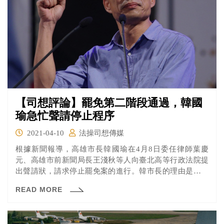
【司想評論】罷免第二階段通過，韓國
瑜急忙聲請停止程序
2021-04-10
法操司想傳媒
根據新聞報導，高雄市長韓國瑜在4月8日委任律師葉慶
元、高雄市前新聞局長王淺秋等人向臺北高等行政法院提
出聲請狀，請求停止罷免案的進行。韓市長的理由是認為
中選會所認可的第一階段連署違法，所以整個罷免案都有
READ MORE
違法之虞，因而聲請暫停程序。韓陣營說的有道理嗎？讓
《法操》帶大家關心。