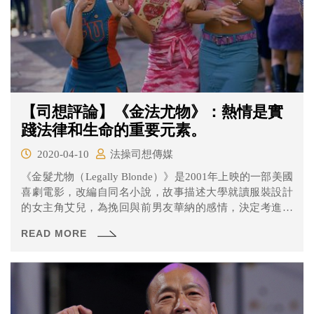
【司想評論】《金法尤物》：熱情是實
踐法律和生命的重要元素。
2020-04-10
法操司想傳媒
《金髮尤物（Legally Blonde）》是2001年上映的一部美國
喜劇電影，改編自同名小說，故事描述大學就讀服裝設計
的女主角艾兒，為挽回與前男友華納的感情，決定考進哈
佛法學院。從法學院的第一堂課、人際關係到事務所實
READ MORE
習，艾兒經歷一連串打擊與挫折，卻在過程中逐步克服難
關，並找到自己的價值。