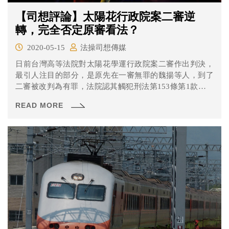
【司想評論】太陽花行政院案二審逆
轉，完全否定原審看法？
2020-05-15
法操司想傳媒
日前台灣高等法院對太陽花學運行政院案二審作出判決，
最引人注目的部分，是原先在一審無罪的魏揚等人，到了
二審被改判為有罪，法院認其觸犯刑法第153條第1款「煽
惑他人犯罪」，處有期徒刑四個月、得易科罰金。究竟高
READ MORE
院判決有罪的理由是什麼？跟一審又有什麼不同？來看看
《法操》的分析。