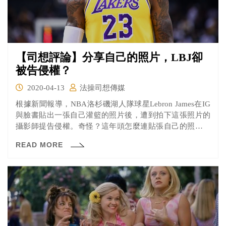
【司想評論】分享自己的照片，LBJ卻
被告侵權？
2020-04-13
法操司想傳媒
根據新聞報導，NBA洛杉磯湖人隊球星Lebron James在IG
與臉書貼出一張自己灌籃的照片後，遭到拍下這張照片的
攝影師提告侵權。奇怪？這年頭怎麼連貼張自己的照片都
會出事？讓《法操》帶您來看「詹皇」到底為什麼會被
READ MORE
告。