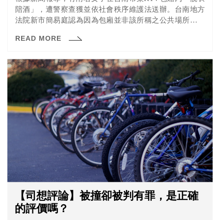
陪酒」，遭警察查獲並依社會秩序維護法送辦。台南地方
法院新市簡易庭認為因為包廂並非該所稱之公共場所，最
後裁定二女免罰。法院為什麼會這樣判呢？讓《法操》解
READ MORE
釋給您聽！
【司想評論】被撞卻被判有罪，是正確
的評價嗎？