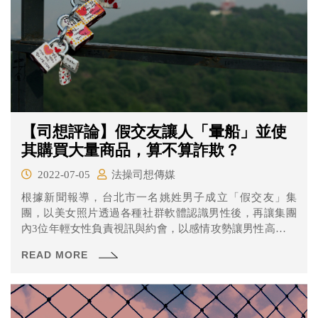
決？一起來看看！
【司想評論】假交友讓人「暈船」並使
其購買大量商品，算不算詐欺？
2022-07-05
法操司想傳媒
根據新聞報導，台北市一名姚姓男子成立「假交友」集
團，以美女照片透過各種社群軟體認識男性後，再讓集團
內3位年輕女性負責視訊與約會，以感情攻勢讓男性高價購
入維生素、薑黃素、葉黃素、人蔘膠囊(禮盒)等商品，甚至
READ MORE
還有「滿額禮」抱枕。 近日集團被警方查獲，初步釐清約
有27人上當，其中花費金額最高者達35萬元。集團成員皆
被依違反刑法詐欺、洗錢防制法及組織犯罪等罪嫌，移送
法辦。 這種行為通常被稱為「假交友、真詐財」令社會所