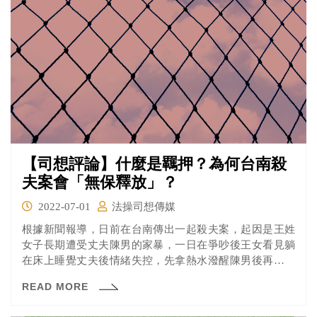
不齒，但這種行為能算是刑法「詐欺罪」的範疇嗎？一起
來看看法操的分析。
【司想評論】什麼是羈押？為何台南殺
夫案會「無保釋放」？
2022-07-01
法操司想傳媒
根據新聞報導，日前在台南傳出一起殺夫案，起因是王姓
女子長期遭受丈夫陳男的家暴，一日在爭吵後王女看見躺
在床上睡覺丈夫後情緒失控，先拿熱水潑醒陳男後再以水
果刀刺進右胸。陳男雖然隨即奪門而出，但拔刀造成血流
READ MORE
如注，就算社區主委也在第一時間報案，最後仍傷重不
治。 台南地檢認為王女涉犯殺人罪，向台南地院聲請羈