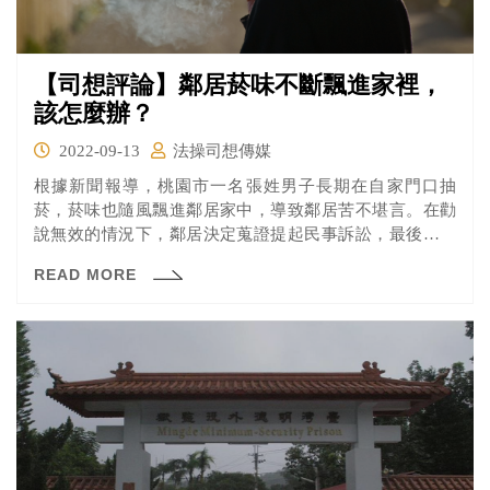
【司想評論】鄰居菸味不斷飄進家裡，
該怎麼辦？
2022-09-13
法操司想傳媒
根據新聞報導，桃園市一名張姓男子長期在自家門口抽
菸，菸味也隨風飄進鄰居家中，導致鄰居苦不堪言。在勸
說無效的情況下，鄰居決定蒐證提起民事訴訟，最後桃園
地方法院判決張男必須要賠償鄰居11萬元，仍可上訴。
READ MORE