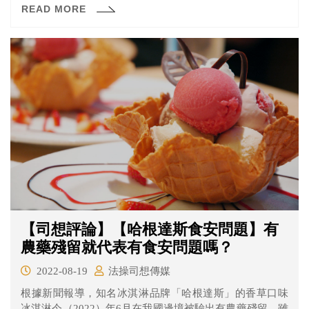
READ MORE
名林姓男子所檢舉，而林男之所以會使用高男的名義檢舉
他人，竟然是「怕個資外洩」及「怕被報復」，非常令人
傻眼。
【司想評論】【哈根達斯食安問題】有
農藥殘留就代表有食安問題嗎？
2022-08-19
法操司想傳媒
根據新聞報導，知名冰淇淋品牌「哈根達斯」的香草口味
冰淇淋今（2022）年6月在我國邊境被驗出有農藥殘留，雖