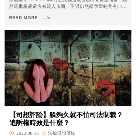
然這批產品還沒有流入市面，不過仍然導致當時共有5400
多公斤的產品被迫下架。而近日在新加坡、法國及比利時
READ MORE
等國也有產品被驗出有農藥殘留，衛福部也要求已要求業
者停售、回收這些有疑慮的產品。
【司想評論】躲夠久就不怕司法制裁？
追訴權時效是什麼？
2022-08-16
法操司想傳媒