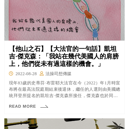
【他山之石】【大法官的一句話】凱坦
吉·傑克森：「我站在幾代美國人的肩膀
上，他們從未有過這樣的機會。」
2022-08-28
法操司想傳媒
現年83歲的史蒂芬·布雷耶大法官在今（2022）年1月時宣
布將在最高法院庭期結束後退休，繼任的人選則由美國總
統拜登所提名的凱坦吉·傑克森所接任，傑克森也於同年6
月30日正式就任大法官一職，成為美國歷史上第一位非裔
READ MORE
女性大法官，寫下歷史新的一頁。