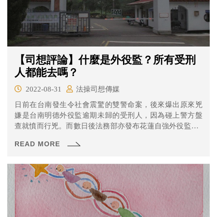
【司想評論】什麼是外役監？所有受刑
人都能去嗎？
2022-08-31
法操司想傳媒
日前在台南發生令社會震驚的雙警命案，後來爆出原來兇
嫌是台南明德外役監逾期未歸的受刑人，因為碰上警方盤
查就憤而行兇。而數日後法務部亦發布花蓮自強外役監有2
名受刑人逃逸的消息，令社會對監所管理的信任度降到低
READ MORE
點。 究竟什麼是外役監？為什麼受刑人還可以返家探親？
讓法操告訴您！