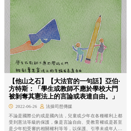
押，不過法院認為王女不服羈押條件駁回檢方聲請，並將
王女無保釋放。 羈押這個程序的意義到底是什麼？為何王
女犯下重罪卻被釋放？一起來看看法操的分析。
【他山之石】【大法官的一句話】亞伯·
方特斯：「學生或教師不應於學校大門
被剝奪其憲法上的言論或表達自由。」
2022-06-26
法操司想傳媒
不論是國際公約或是國內法，兒童或少年在各種權利上都
受到憲法等級的保護，像是言論自由、受教育權或是甚至
是少年犯受審的相關權利等等，以保護、引導未成年人們