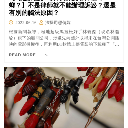
螂？】不是律師就不能辦理訴訟？還是
有別的觸法原因？
2022-06-16
法操司想傳媒
根據新聞報導，極地超級馬拉松好手林義傑（現名林瀚
駩）旗下的顧問公司，涉嫌先向國外取得未在台灣公開播
映的電影授權後，再利用BT軟體上傳電影的下載種子「釣
魚」，等有人下載後再與影視業者合作向檢警單位提告，
READ MORE
並透過私下和解「賺取」金額。 林義傑由於不具律師資格
卻包攬訴訟業務，而有觸犯律師法第127條及刑法第157條
之嫌而遭拘提。很多人也提出疑問，如果沒律師資格就犯
法，那這樣很多公司法務不是也違法嗎？林義傑的問題真
的出在沒有律師資格，還是有其他原因？他的行為還可能
成立其他罪名嗎？一起來看看！