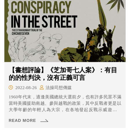
【書想評論】《芝加哥七人案》：有目
的的性判決，沒有正義可言
2022-08-26
法操司想傳媒
1960年代末，適逢美國總統大選前夕，也有許多民眾不滿
當時美國援助南越、參與越戰的政策，其中反戰者更是以
大學年齡的年輕人為大宗，在各地發起反戰示威遊行。
1968年嬉皮組織、左派人士和黑人組織「黑豹黨」等一萬
READ MORE
多名青年聚集在芝加哥舉行反越戰示威活動，原本僅是以
和平手段表達對越戰的不滿，卻在警方的暴力執法下演變