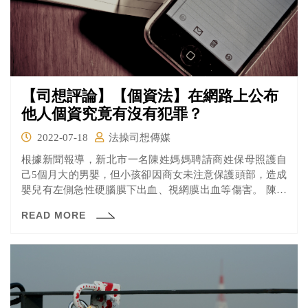
【司想評論】【個資法】在網路上公布
他人個資究竟有沒有犯罪？
2022-07-18
法操司想傳媒
根據新聞報導，新北市一名陳姓媽媽聘請商姓保母照護自
己5個月大的男嬰，但小孩卻因商女未注意保護頭部，造成
嬰兒有左側急性硬腦膜下出血、視網膜出血等傷害。 陳女
除了透過司法程序討公道，另外還在臉書及PTT上發有「別
READ MORE
再有其他嬰兒落入此人手裡」、「避免其他無辜寶寶受
害」等內容之文章，並公布商女及其丈夫、女兒的姓名、
照片、地址等資訊，因此商女也向檢察官提告商女違反個
資法規定。不過士林地檢署就商女提告部分，給予不起訴
處分；商女丈夫、女兒部分經起訴後，士林地院也判決陳
女無罪。 公布他人個資不犯法嗎？為何法院會做出無罪判