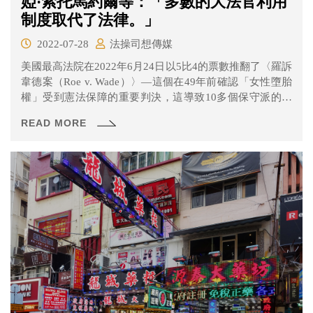
婭·索托馬約爾等：「多數的大法官利用
制度取代了法律。」
2022-07-28
法操司想傳媒
美國最高法院在2022年6月24日以5比4的票數推翻了〈羅訴
韋德案（Roe v. Wade）〉—這個在49年前確認「女性墮胎
權」受到憲法保障的重要判決，這導致10多個保守派的地
方政府重啟「墮胎禁令」。這引發美國婦女的抗議，而屬
READ MORE
於自由派的三位大法官布雷耶(Stephen Breyer)、卡根(Elena
Kagan)、索托馬約爾(Sonia Sotomayor)也在反對意見寫道
「判決之所以會被推翻，是因為它一直都受到（保守派）
鄙視，而現在剛好有投票權可以將之捨棄。」以嚴厲的詞
語表達對判決結果的失望。