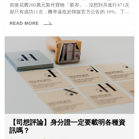
前後花費200萬元製作寶物「紫布」，沒想到共進行471次
卻只有成功11次，機率遠低於韓版官方公告的 10%。丁特
認為這與遊戲代理商「遊戲橘子」所公告「所有商城機率
READ MORE
與韓版一致」有極大落差，透過媒體不斷向橘子喊話並向
消保官申訴。 此事件發生後公平交易委員會也隨即介入調
查，並在日前做出處分書，認定遊戲橘子確實有廣告不
實，依公平法開罰200萬元罰鍰。
【司想評論】身分證一定要載明各種資
訊嗎？