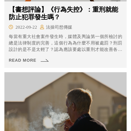
【書想評論】《行為失控》：重刑就能
防止犯罪發生嗎？
2022-09-22
法操司想傳媒
每當有重大社會案件發生時，媒體及輿論第一個所檢討的
總是法律制度的完善，這個行為為什麼不用被處罰？刑罰
設計的是不是太輕了？認為應該要處以重刑才能改善各種
惡行，正所謂「亂世用重典」。 法律確實是社會不可或缺
READ MORE
的一部分，但是只要提升刑法或行政法規的罰則就能順利
改善社會秩序嗎？美國法律及社會學家班哲明·凡魯吉與心
理社會行為學家亞當·范恩所著的《行為失控》就來帶大家
探討這些問題。