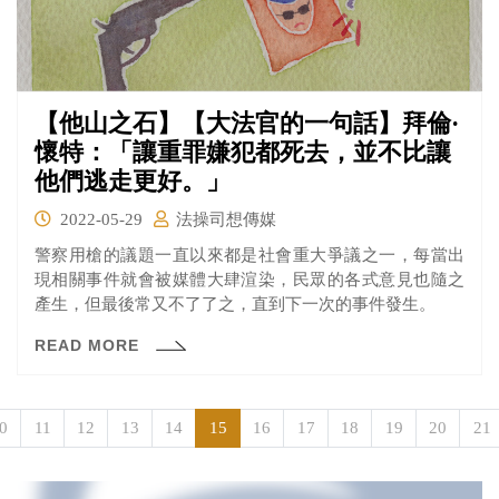
【他山之石】【大法官的一句話】拜倫·
懷特：「讓重罪嫌犯都死去，並不比讓
他們逃走更好。」
2022-05-29
法操司想傳媒
警察用槍的議題一直以來都是社會重大爭議之一，每當出
現相關事件就會被媒體大肆渲染，民眾的各式意見也隨之
產生，但最後常又不了了之，直到下一次的事件發生。
READ MORE
0
11
12
13
14
15
16
17
18
19
20
21