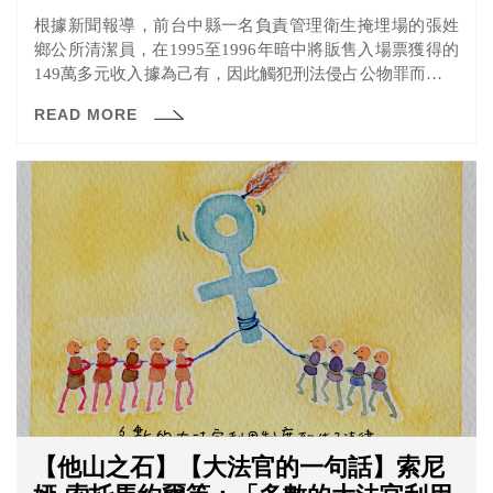
根據新聞報導，前台中縣一名負責管理衛生掩埋場的張姓
鄉公所清潔員，在1995至1996年暗中將販售入場票獲得的
149萬多元收入據為己有，因此觸犯刑法侵占公物罪而被法
辦又因審理時未到庭而遭通緝，結果他竟一逃就逃了超過
READ MORE
25年。由於追訴權時效消滅，最後台中地院也只能做出免
訴判決。 追訴權是什麼？能夠保留嗎？又是怎麼計算的
呢？一起來看看法操的分析。
【他山之石】【大法官的一句話】索尼