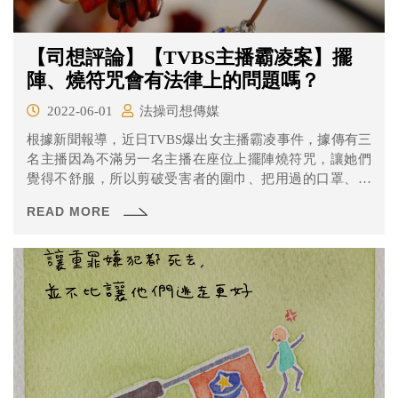
【司想評論】【TVBS主播霸凌案】擺
陣、燒符咒會有法律上的問題嗎？
2022-06-01
法操司想傳媒
根據新聞報導，近日TVBS爆出女主播霸凌事件，據傳有三
名主播因為不滿另一名主播在座位上擺陣燒符咒，讓她們
覺得不舒服，所以剪破受害者的圍巾、把用過的口罩、化
妝棉及絲襪丟到桌上來「破除」陣法。不過雖然霸凌案在
READ MORE
業界燒得沸沸揚揚，但TVBS否認有此事發生，僅表示主播
間確實有過小糾紛。 法操想藉機討論兩個問題，一是若是
想透過擺陣燒符咒來犯罪，實際上會不會成立犯罪？二是
面對職場霸凌該如何是好？一起來看看吧！