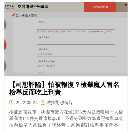
成暴力事件。 在新任總統尼克森上台之際，聯邦檢察官起
訴了七位領導人，指控他們共謀跨州界煽動暴力行為。
《芝加哥七人案》即收錄了United States v. Dellinger一案審
判紀錄中最精華、最具歷史意義的部分。
【司想評論】怕被報復？檢舉魔人冒名
檢舉反而吃上刑責
2022-08-24
法操司想傳媒
根據新聞報導，桃園市警方在短短26天內就接獲同一人檢
舉高達113件交通違規事項，不過等到警方為查證檢舉事項
而向檢舉人高姓男子聯絡時，高男卻對檢舉事項毫不知
情。經警方追查後才發現這一百多件違規案其實都是另一