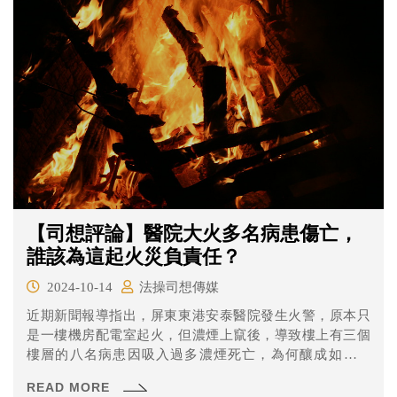
【司想評論】醫院大火多名病患傷亡，
誰該為這起火災負責任？
2024-10-14
法操司想傳媒
近期新聞報導指出，屏東東港安泰醫院發生火警，原本只
是一樓機房配電室起火，但濃煙上竄後，導致樓上有三個
樓層的八名病患因吸入過多濃煙死亡，為何釀成如此慘
劇？屏東縣消防局表示，過去安檢並無異常，救災時消防
READ MORE
人員有依SOP，到場後先斷電再撲救；不過有資深消防官表