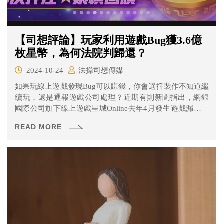
【司想評論】玩家利用遊戲Bug獲3.6億
枚星幣，為何法院判歸還？
2024-10-24
法操司想傳媒
如果玩線上遊戲發現Bug可以賺錢，你會選擇裝作不知道繼
續玩，還是通報遊戲公司處理？近期有則新聞指出，網銀
國際公司旗下線上遊戲星城Online去年4月發生遊戲漏洞，
洪姓男子趁機斷線、登入495次，獲取3億6911萬314枚遊戲
READ MORE
幣星幣（價值新台幣369萬1102元），遭公司求償全額給
付，洪男辯稱不知漏洞也沒開外掛；法院認定，洪利用遊
戲漏洞獲取星幣違背善良風俗，判他全額給付獲取的星
幣，可上訴。