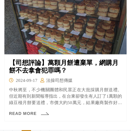
元沒收。
【司想評論】萬顆月餅遭棄單，網購月
餅不去拿會犯罪嗎？
2024-09-17
法操司想傳媒
中秋將至，不少機關團體和民眾正在大批採購月餅送禮。
但近期有則新聞報導指出，在台東卻發生有人訂了1萬顆的
綠豆椪月餅要送禮，市價大約50萬元，結果廠商製作好了
卻被對方棄單，最後廠商只好這批月餅放上網路用低價10
READ MORE
元1顆出售，幸好有民意代表和鄉公所出面購買，很快就賣
光。