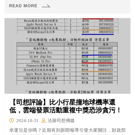
全村人喝茶、抽菸、吃檳榔，有的則要求對方在公共場所
READ MORE
下跪，演變到現在要求登報道歉或寫Facbook貼文等公開致
歉也算是洗門風的一種方式。
【司想評論】比小行星撞地球機率還
低，雲端發票活動重複中獎恐涉貪污！
2024-10-31
法操司想傳媒
幸運兒是你嗎？近期有則新聞報導引發大家關注，財政部