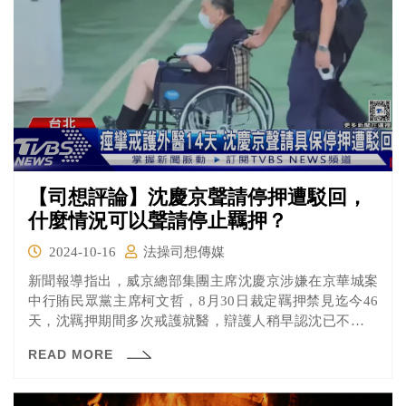
【司想評論】沈慶京聲請停押遭駁回，
什麼情況可以聲請停止羈押？
2024-10-16
法操司想傳媒
新聞報導指出，威京總部集團主席沈慶京涉嫌在京華城案
中行賄民眾黨主席柯文哲，8月30日裁定羈押禁見迄今46
天，沈羈押期間多次戒護就醫，辯護人稍早認沈已不適宜
羈押，上月13日向法院遞狀聲請具保停止羈押，台北地院
READ MORE
審理向醫院函詢，裁定駁回。