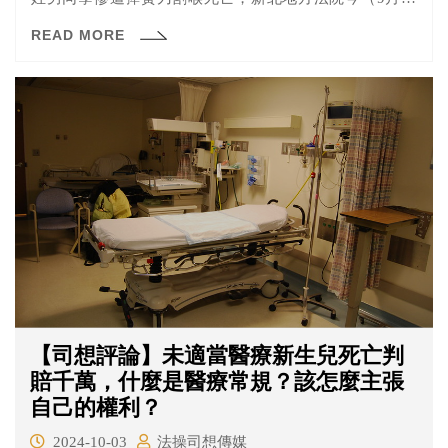
日）上午審結，認為兩個犯案少年已知道反省，判處郭姓
READ MORE
少年9年徒刑，林姓少女8年徒刑，還可上訴。
【司想評論】未適當醫療新生兒死亡判
賠千萬，什麼是醫療常規？該怎麼主張
自己的權利？
2024-10-03
法操司想傳媒