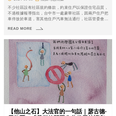
不少社區設有社區規約條款，約束住戶以保證住宅品質，
不過根據報導指出，台中市一處豪華社區，因兩戶住戶把
車停放於車道，害其他住戶汽車無法通行，社區管委會開
會決議增加占用公共設施、每一小時處一萬元罰款的社區
READ MORE
規約條款，張姓住戶把車停在車道上一百多個小時，警察
勸他移車時，他答覆「不要吵」後掛電話。管委會打官司
聲明張男應「給付社區罰款」一四五萬元，張男答辯是因
大門緊閉，才被迫把車停於車道；但法官檢視照片，顯示
當時大門敞開，認為管委會處罰合理，占用車道時間約一
二五小時，判決張男支付一二五萬元罰款確定。
【他山之石】大法官的一句話｜瑟古德·