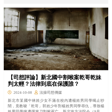
示，起火後院內一片慌亂，懷疑醫院平日有無確實做好消
安及疏散演練，且若院內各樓層防火區劃做得好，應不致
造成如此多人遭濃煙侵襲奪命，此部分有必要查明檢討。
若醫院疏於管理造成大火，誰該為此負責？
【司想評論】新北國中割喉案乾哥乾妹
判太輕？法律到底在保護誰？
2024-10-08
法操司想傳媒
新北市某國中林姓少女不滿在校內遭楊姓男同學喝止吵
鬧，竟教唆「乾哥」郭姓少年對楊姓男同學尋仇，導致楊
姓男同學慘遭彈簧刀割喉死亡，新北地方法院今（9月30