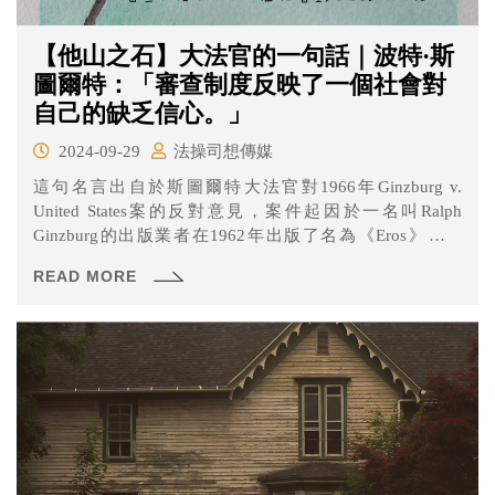
【他山之石】大法官的一句話｜波特·斯
圖爾特：「審查制度反映了一個社會對
自己的缺乏信心。」
2024-09-29
法操司想傳媒
這句名言出自於斯圖爾特大法官對1966年Ginzburg v.
United States案的反對意見，案件起因於一名叫Ralph
Ginzburg的出版業者在1962年出版了名為《Eros》的雜
誌，結果只出了四期就因為文章與圖片涉及情愛與性題
READ MORE
材，而被指控違反《聯邦淫穢法》而不得不停刊，
Ginzburg一路被判決有罪，最高法院也以5:4裁決上訴法院
的判決無誤，最終Ginzburg被判處5年有期徒刑，不過在8
個月後就獲得假釋。