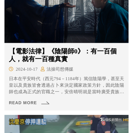
【電影法律】《陰陽師0》：有一百個
人，就有一百種真實
2024-10-17
法操司想傳媒
日本在平安時代（西元794－1184年）篤信陰陽學，甚至天
皇以及貴族皆會透過占卜來決定國家政策方針，因此陰陽
師也成為正式的官職之一，安倍晴明就是當時廣受貴族們
信賴的大陰陽師。
READ MORE