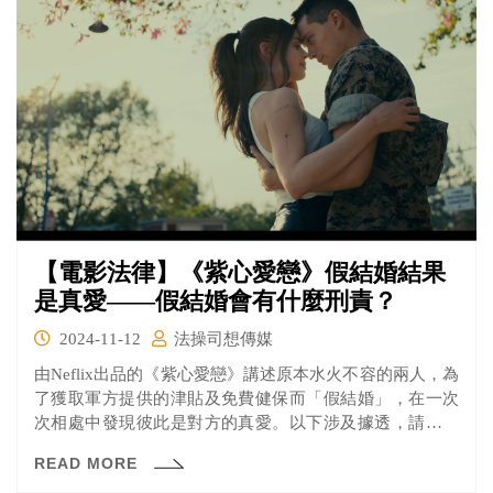
【電影法律】《紫心愛戀》假結婚結果
是真愛——假結婚會有什麼刑責？
2024-11-12
法操司想傳媒
由Neflix出品的《紫心愛戀》講述原本水火不容的兩人，為
了獲取軍方提供的津貼及免費健保而「假結婚」，在一次
次相處中發現彼此是對方的真愛。以下涉及據透，請斟酌
觀看。
READ MORE