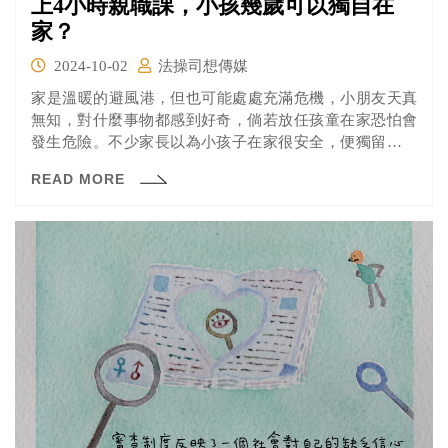
上4小時親職課，小孩幾歲可以獨自在
家？
2024-10-02
法操司想傳媒
​家是溫暖的避風港，但也可能處處充滿危機，小朋友天真
無知，對什麼事物都感到好奇，倘若放任孩童在家恐怕會
發生危險。不少家長以為小孩子在家很安全，便獨留小孩
在家，但意外往往都在不經意的時候發生。今年8月就有則
READ MORE
新聞報導指出，苗栗縣頭份市一名六歲女童，從十五樓高
住家墜落至路面，女童雙親當時都不在家，女童雙親恐涉
及過失致死罪刑責。