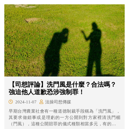
【司想評論】洗門風是什麼？合法嗎？
強迫他人道歉恐涉強制罪！
2024-11-07
法操司想傳媒
早期台灣農業社會有一種道德制裁手段稱為「洗門風」，
其要求做錯事或是理虧的一方公開到對方家裡清洗門楣
（門風），這種公開賠罪的儀式種類相當多元，有的會請