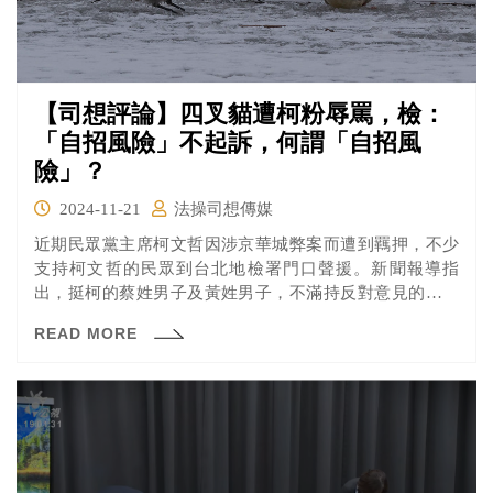
【司想評論】四叉貓遭柯粉辱罵，檢：
「自招風險」不起訴，何謂「自招風
險」？
2024-11-21
法操司想傳媒
近期民眾黨主席柯文哲因涉京華城弊案而遭到羈押，不少
支持柯文哲的民眾到台北地檢署門口聲援。新聞報導指
出，挺柯的蔡姓男子及黃姓男子，不滿持反對意見的宋姓
男子、網紅「四叉貓」劉宇席到場挑釁，怒嗆「操你媽、
READ MORE
幹X娘」，並搶走劉男直播器材挨告。檢方依憲法法庭判決
意旨認定，全案是告訴人自招風險，將蔡男不起訴，黃男
則於偵查中身亡，同樣不起訴處分。