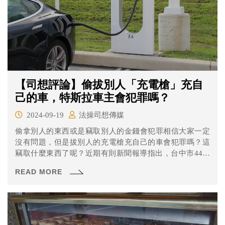
【司想評論】偷拔別人「充電槍」充自
己的車，特斯拉車主會犯罪嗎？
2024-09-19
法操司想傳媒
偷拿別人的東西或是竊取別人的金錢會犯罪相信大家一定
沒有問題，但是拔別人的充電槍充自己的車會犯罪嗎？這
竊取什麼東西了呢？近期有則新聞報導指出，台中市44歲
李姓男子去年駕駛特斯拉電動車，停放中市一處停車場，
READ MORE
他卻逕自拔正在充電的充電槍，將充電槍插入自己車內共
計3次，衍生「別人付費，我充電」亂象，也導致該停車場
損失新台幣380元的充電費，李男偵查時全盤否認竊電，辯
稱「是對方先拔我的槍，我才拔對方的槍」，台中地院依
竊取電能罪判拘役10日，可易科罰金1萬元，非法所得380