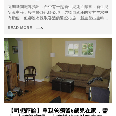
​近期新聞報導指出，台中有一起新生兒死亡憾事，新生兒
父母主張，接生醫師已經發現，選擇自然產的女方羊水中
有胎便，但卻沒有採取妥適的醫療措施，新生兒出生時已
經休克，法院認為醫師醫療處置行為有違醫療常規，醫院
READ MORE
及醫師民事判決要賠新台幣1400多萬元。
【司想評論】單親爸獨留6歲兒在家，需