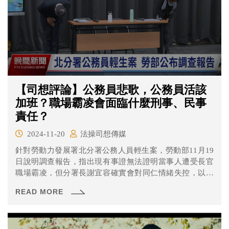
【司想評論】公務員悲歌，公務員活該
加班？職場霸凌會面臨什麼刑事、民事
責任？
2024-11-20
法操司想傳媒
針對勞動力發展署北分署公務人員輕生案，勞動部11月19
日說明調查報告，指出現有事證無法證明當事人遭受長官
職場霸凌，但分署長謝宜容確實會對同仁情緒失控，以及
有咆嘯、侮辱、貶低等行為。何佩珊也表示，分署長謝宜
READ MORE
容情緒控管不當，涉職場霸凌情節重大，除了即日起調離
北分署長一職，並降調為非主管職、依公務人員考績法議
處理。