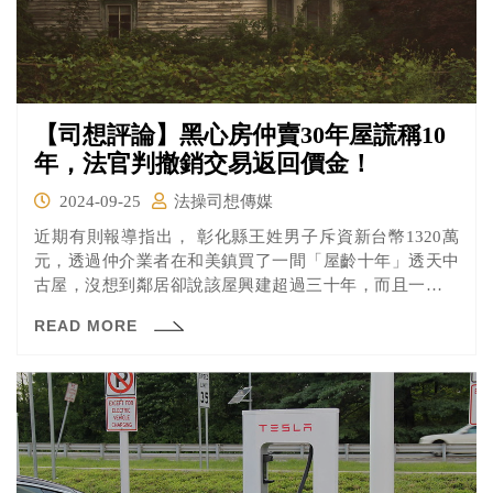
【司想評論】黑心房仲賣30年屋謊稱10
年，法官判撤銷交易返回價金！
2024-09-25
法操司想傳媒
近期有則報導指出， 彰化縣王姓男子斥資新台幣1320萬
元，透過仲介業者在和美鎮買了一間「屋齡十年」透天中
古屋，沒想到鄰居卻說該屋興建超過三十年，而且一度還
是「爛尾樓」。王男認為房仲利用資訊不等，詐騙他這是
READ MORE
「輕屋齡」的中古屋，沒想到卻高價買到三十年屋齡的房
子，因此向法院提告，要求撤銷交易。法官審理後，認為
仲介在簽約時未揭露此重要訊息，因此判處撤銷交易。