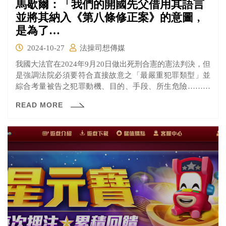
馬歇爾：「我們的開國先父借用其語言
並將其納入《第八條修正案》的意圖﹐
是為了…
2024-10-27
法操司想傳媒
我國大法官在2024年9月20日做出死刑合憲的憲法判決，但
是強調法院必須要符合直接故意之「最嚴重犯罪類型」並
綜合考量被告之犯罪動機、目的、手段、所生危險……始
可判處被告死刑，等於是為死刑多加了許多限制條件。
READ MORE