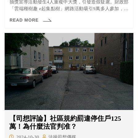
抽獎宣導活動發生4人重複中大獎，引發造假疑慮。財政部
「雲端種樹趣 e起集點樹」網路活動吸引9萬多人參加，財
政部統一發票兌獎APP新舊用戶完成不同任務，就可獲得
READ MORE
點數，用來兌換電子禮券或參加抽獎活動，抽獎共有3期，
但網友比對各期中獎名單，發現iPhone、iPad等主要大獎
中，有4人重複中獎，恐有爭議。
【司想評論】社區規約罰違停住戶125
萬！為什麼法官判准？
2024-10-30
法操司想傳媒