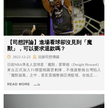
【司想評論】進場看球卻沒見到「魔
獸」，可以要求退款嗎？
2022-12-22
法操司想傳媒
日前NBA準名人堂球星「魔獸」霍華德（Dwight Howard）
來台正式加入T1聯盟桃園雲豹隊，不僅讓整個台灣陷入
「魔獸旋風」之中，甚至震撼整個亞洲籃壇。在他正式宣
布加入球隊後，所有已開賣的雲豹隊主、客場賽事預售票
READ MORE
皆在短時間內銷售一空，可見全台球迷都可望親眼一睹魔
獸風采。 但在12/18雲豹隊對海神的比賽，卻發生霍華德因
傷臨時決定不出賽的情況，導致全場15000名未事前獲告知
的觀眾只能在現場乾瞪眼，最後還出現球迷反過來幫客隊
海神加油以及賽後向消保會申訴等情況。