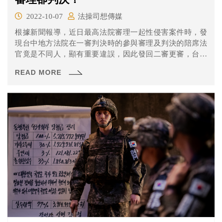
2022-10-07
法操司想傳媒
根據新聞報導，近日最高法院審理一起性侵害案件時，發
現台中地方法院在一審判決時的參與審理及判決的陪席法
官竟是不同人，顯有重要違誤，因此發回二審更審，台中
高分院之後再以同理由發回一審更審，等於審理程序重部
READ MORE
重來。因事態嚴重「驚動」司法院，台中地方法院也將進
行內部調查，並作出是否懲處的決議。