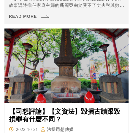
故事講述擔任家庭主婦的瑪麗亞由於受不了丈夫對其數十
年來的控制而將其殺害，雖然她願意接受法律制裁，但在
READ MORE
沒有證人以及輿論受到操作的情況下，該怎麼讓大家相信
她其實「情有可原」而非冷酷無情的殺人魔？
【司想評論】【文資法】毀損古蹟跟毀
損罪有什麼不同？
2022-10-21
法操司想傳媒