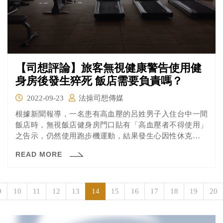
【司想評論】旅客無視健康警告使用健
身房後發生猝死 飯店需要負責嗎？
2022-09-23
法操司想傳媒
根據新聞報導，一名患有高血壓的呂姓男子入住台中一間
飯店時，無視飯店健身房門口貼有「高血壓者不得使用」
之告示，仍然使用跑步機運動，結果發生心因性休克導致
其從機器上跌落，且經過將近1小時候才被飯店人員發現，
READ MORE
送醫不治。 呂男無視飯店的警告標示仍決定使用跑步機，
但飯店過近1小時才發現問題，顯見管理上也有問題，法院
會怎麼認定責任呢？一起來看看判決書怎麼說的。
9
10
11
12
13
14
15
16
17
18
19
20