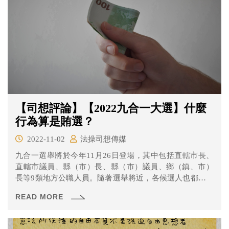
害。 觀光客沒有集會遊行的權利嗎？判決書詳細的理由是
什麼？
【司想評論】【2022九合一大選】什麼
行為算是賄選？
2022-11-02
法操司想傳媒
九合一選舉將於今年11月26日登場，其中包括直轄市長、
直轄市議員、縣（市）長、縣（市）議員、鄉（鎮、市）
長等9類地方公職人員。隨著選舉將近，各候選人也都卯足
全力要打贏這場選戰，遺憾的是仍有不少參選者仍用贈送
READ MORE
禮品、禮金等方式「賄選」，想透過不法手段獲勝。 到底
什麼行為算是賄選呢？有明確的規定嗎？一起來看看。