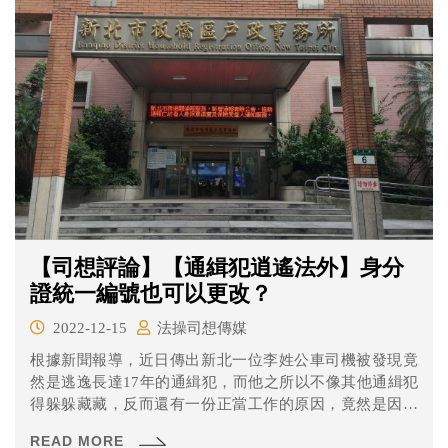
【司想評論】【通緝犯逍遙法外】身分
證統一編號也可以更改？
2022-12-15
法操司想傳媒
根據新聞報導，近日傳出新北一位李姓公車司機被發現竟
然是逃逸長達17年的通緝犯，而他之所以不像其他通緝犯
得躲躲藏藏，反而還有一份正當工作的原因，竟然是因為
曾更改過身分證統一編號，導致就算接受警方臨檢也查不
READ MORE
到犯罪紀錄，直到最近因其他案被調查才被發現其實有案