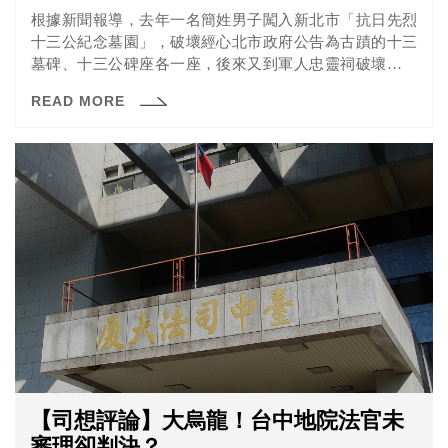
根據新聞報導，去年一名簡姓男子闖入新北市「抗日先烈
十三公紀念墓園」，破壞經心北市政府公告為古蹟的十三
墓碑、十三公碑座各一座，後來又到軍人忠靈祠破壞香爐
及地毯，男子近日被新北地檢署依違反《文化資產保存
READ MORE
法》毀損古蹟罪及《刑法》毀損罪起訴。
【司想評論】大烏龍！台中地院法官未
審理卻判決？