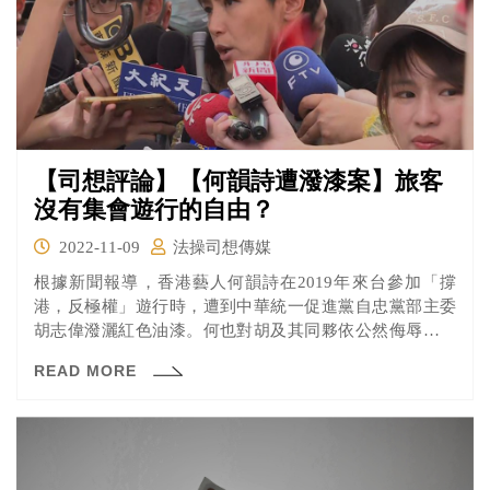
【司想評論】【何韻詩遭潑漆案】旅客
沒有集會遊行的自由？
2022-11-09
法操司想傳媒
根據新聞報導，香港藝人何韻詩在2019年來台參加「撐
港，反極權」遊行時，遭到中華統一促進黨自忠黨部主委
胡志偉潑灑紅色油漆。何也對胡及其同夥依公然侮辱、毀
損及妨害自由等罪提起刑事訴訟，但台北地院認為胡男僅
READ MORE
成立毀損罪，判處有期徒刑3月，其餘同夥則皆無罪。案經
上訴二審後遭高等法院駁回後全案確定。 近日民事訴訟一
審結果出爐，台北地院也僅就潑漆造成何韻詩名譽權受損
的部分，判胡男應賠40萬元，但認為以觀光目的來台的何
並不受集會遊行自由的保障，因此無法主張該權利受侵