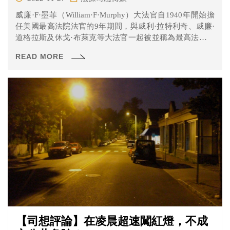
威廉·F·墨菲（William·F·Murphy）大法官自1940年開始擔
任美國最高法院法官的9年期間，與威利·拉特利奇、威廉·
道格拉斯及休戈·布萊克等大法官一起被並稱為最高法院自
由派的軸心成員。就如同所審理過最有名的「是松案」一
READ MORE
樣，他一直都認為任何人民都不能因為種族、宗教信仰或
政治立場的不同而遭受迫害。
【司想評論】在凌晨超速闖紅燈，不成