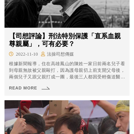
【司想評論】刑法特別保護「直系血親
尊親屬」，可有必要？
2022-11-10
法操司想傳媒
根據新聞報導，住在高雄鳳山的陳姓一家日前兩名兒子看
到母親無故被父親毆打，因為護母親切上前支開父母後，
兩個兒子又跟父親打成一團，最後三人都因受輕傷送醫治
療，並互相提告「傷害罪」及「傷害直系血親尊親屬
READ MORE
罪」。經高雄簡易庭審理後，父親被依傷害罪判處拘役35
天、得易科罰金；兩位兒子也被分別判處拘役30、35天，
但由於他們所犯的是「傷害直系血親尊親屬罪」，為最高
刑度超過5年的重罪，所以無法易科罰金。 就新聞所述的內
容，分明是父親不對在先，結果保護母親的兩位兒子卻反
而要坐牢，這種規定合理嗎？刑法還有其他類似的規定
嗎？