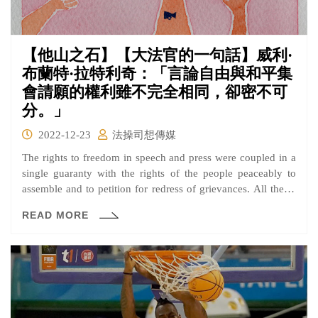
【他山之石】【大法官的一句話】威利·
布蘭特·拉特利奇：「言論自由與和平集
會請願的權利雖不完全相同，卻密不可
分。」
2022-12-23
法操司想傳媒
The rights to freedom in speech and press were coupled in a
single guaranty with the rights of the people peaceably to
assemble and to petition for redress of grievances. All these,
though not identical, are inseparable. 這句話出自於1945年
READ MORE
的Thomas v. Collins案判決書中，拉特利奇大法官所提出最
有影響力的一句關於言論自由意見。