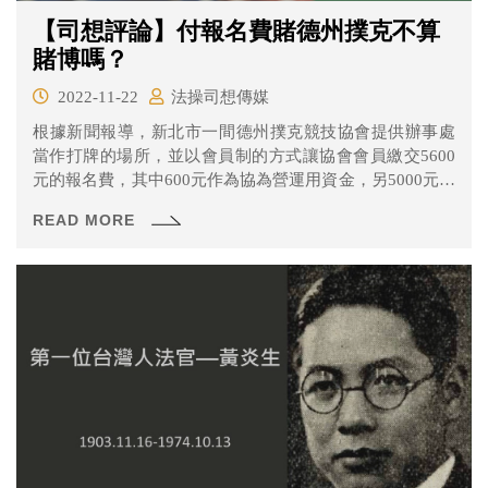
【司想評論】付報名費賭德州撲克不算
賭博嗎？
2022-11-22
法操司想傳媒
根據新聞報導，新北市一間德州撲克競技協會提供辦事處
當作打牌的場所，並以會員制的方式讓協會會員繳交5600
元的報名費，其中600元作為協為營運用資金，另5000元則
兌換成籌碼參與德州撲克牌局，待牌局結束後按排名計算
READ MORE
點數，可選擇兌換獎品或是將點數保留至下次比賽使用。