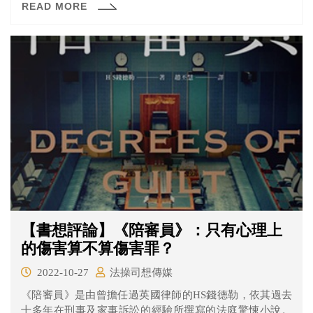
READ MORE
【書想評論】《陪審員》：只有心理上
的傷害算不算傷害罪？
2022-10-27
法操司想傳媒
《陪審員》是由曾擔任過英國律師的HS錢德勒，依其過去
十多年在刑事及家事訴訟的經驗所撰寫的法庭驚悚小說。