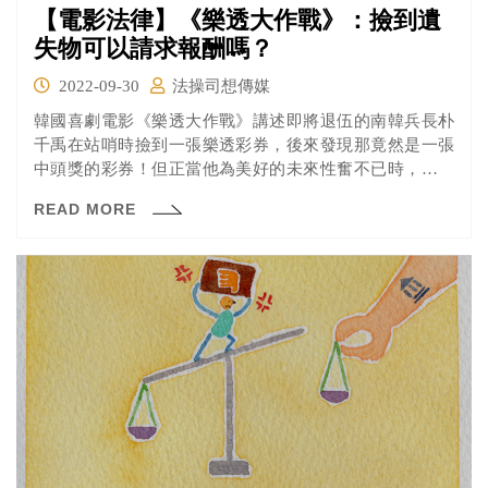
【電影法律】《樂透大作戰》：撿到遺
失物可以請求報酬嗎？
2022-09-30
法操司想傳媒
韓國喜劇電影《樂透大作戰》講述即將退伍的南韓兵長朴
千禹在站哨時撿到一張樂透彩券，後來發現那竟然是一張
中頭獎的彩券！但正當他為美好的未來性奮不已時，一陣
風吹來剛好讓彩券乘風飄過南北韓軍事線，還正巧被北韓
READ MORE
士兵李容浩所撿到。北韓士兵雖然不願交出彩券，但若不
交給南韓兌獎卻又毫無意義，於是這僅屬於雙方士兵私下
的「和平協商」就這樣展開……