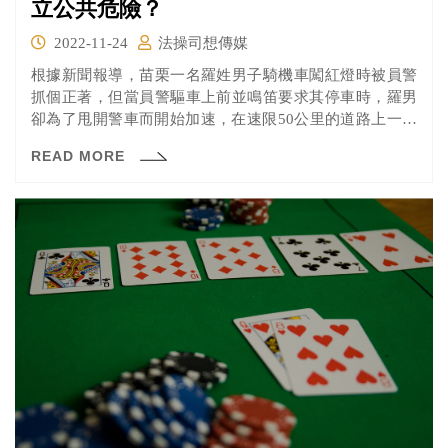
立公共危險？
2022-11-24
法操司想傳媒
根據新聞報導，苗栗一名羅姓男子騎機車闖紅燈時被員警
抓個正著，但當員警驅車上前並鳴笛要求其停車時，羅男
卻為了甩開警車而開始加速，在速限50公里的道路上一路
開到超過70公里並連闖數次紅燈，且最後還真的把警車甩
READ MORE
掉，揚長而去。 警方後來依行車錄影畫面將羅男依違反刑
法「妨害公眾往來安全罪」移送法辦，並於苗栗地院一審
時遭判刑4月，不過經上訴二審後，台中高分院卻認為羅男
的行為未達觸犯刑法的程度，改判無罪。