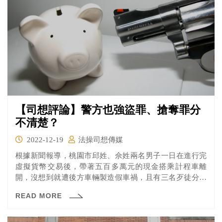
【司想評論】警方也強盜罪、搶奪罪分
不清楚？
2022-12-19
法操司想傳媒
根據新聞報導，桃園市邱姓、佘姓兩名男子一日在進行完
虛擬貨幣交易後，帶著五百多萬元的現金搭乘計程車離
開，沒想到就遭後方車輛製造假車禍，且有三名歹徒分別
持槍、利器及辣椒水攻擊並奪走鉅款。 兩名受害者向警方
READ MORE
報案後，卻發現派出所員警竟然只以「搶奪罪」受理，而
非罪刑較重的「強盜罪」，認為警方有吃案之嫌。