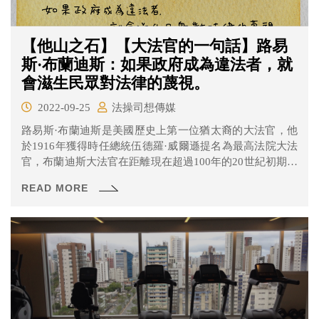
【他山之石】【大法官的一句話】路易
斯·布蘭迪斯：如果政府成為違法者，就
會滋生民眾對法律的蔑視。
2022-09-25
法操司想傳媒
路易斯·布蘭迪斯是美國歷史上第一位猶太裔的大法官，他
於1916年獲得時任總統伍德羅·威爾遜提名為最高法院大法
官，布蘭迪斯大法官在距離現在超過100年的20世紀初期就
已經是公民倡議的主張者，並且主張民眾的言論自由與隱
READ MORE
私權應要受到完整的保護，他的理念到現在都還深深著影
響著法界。