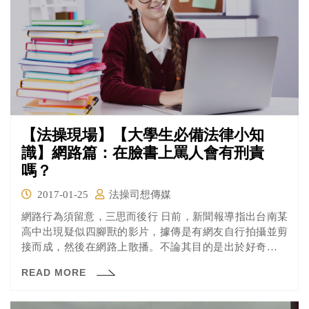
【法操現場】【大學生必備法律小知
識】網路篇：在臉書上罵人會有刑責
嗎？
2017-01-25
法操司想傳媒
網路行為須留意，三思而後行 日前，新聞報導指出台南某
高中出現疑似四腳獸的影片，據傳是有網友自行拍攝並剪
接而成，然後在網路上散播。不論其目的是出於好奇，抑
或是自己的創意，若該影片涉及影射他人情事，亦可能會
READ MORE
觸犯《刑法》的妨害名譽罪。而對於偷拍他人或分享、轉
傳該內容的行為，也可能觸犯《刑法》妨害秘密罪。