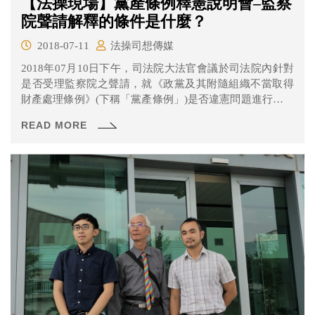
【法操現場】黨產條例釋憲說明會–監察
院聲請解釋的條件是什麼？
2018-07-11
法操司想傳媒
2018年07月10日下午，司法院大法官會議於司法院內針對
是否受理監察院之聲請，就《政黨及其附隨組織不當取得
財產處理條例》(下稱「黨產條例」)是否違憲問題進行審查
一事召開公開說明會。本次說明會除了聲請機關監察院、
READ MORE
有關機關行政院出席以外，也找來了六位學者提出個人意
見。本次說明會適逢颱風天時間受到壓縮，學者無法完整
表達僅以書面補充，但由於小編看不到書面意見書，因此
本文將以口頭說明的內容進行介紹。