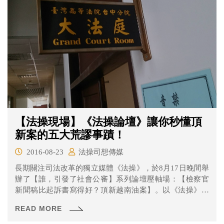
【法操現場】《法操論壇》讓你秒懂頂
新案的五大荒謬事蹟！
2016-08-23
法操司想傳媒
長期關注司法改革的獨立媒體《法操》，於8月17日晚間舉
辦了【誰，引發了社會公審】系列論壇壓軸場：【檢察官
新聞稿比起訴書寫得好？頂新越南油案】。以《法操》長
期跟庭的頂新油案作為主題，並邀請台北律師公會秘書長
READ MORE
吳至格律師、紀錄片導演李惠仁，以及《法操》創辦人高
宏銘律師，一同與民眾探討頂新油案發展至今的種種荒謬