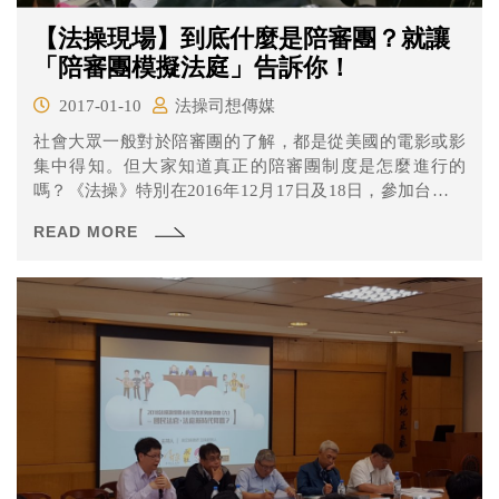
【法操現場】到底什麼是陪審團？就讓
「陪審團模擬法庭」告訴你！
2017-01-10
法操司想傳媒
社會大眾一般對於陪審團的了解，都是從美國的電影或影
集中得知。但大家知道真正的陪審團制度是怎麼進行的
嗎？《法操》特別在2016年12月17日及18日，參加台灣陪
審團協會舉辦的「全民陪審團模擬法庭」，陪審團協會和
READ MORE
台北市民政局合作，在中山、大同區抽出民眾，寄信詢問
是否有有意願參與陪審團活動，再由願意的民眾中抽取陪
審團候選人，經過層層海選，最終由12位陪審員參與審
判。接下來，就讓《法操》帶您看看活動當天到底發生了
什麼事吧！