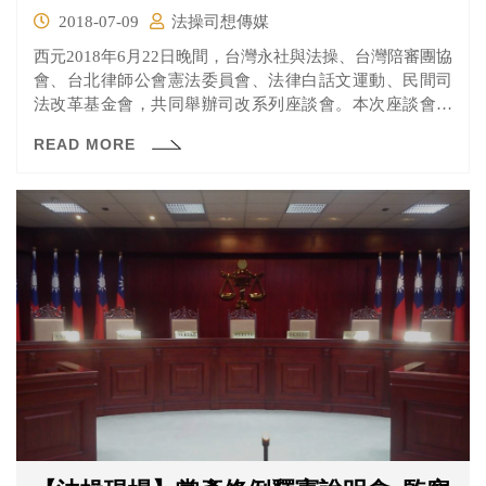
2018-07-09
法操司想傳媒
西元2018年6月22日晚間，台灣永社與法操、台灣陪審團協
會、台北律師公會憲法委員會、法律白話文運動、民間司
法改革基金會，共同舉辦司改系列座談會。本次座談會針
對年初司法院公布的終審法院「大法庭」新制，是否會架
READ MORE
空終審法院各庭依法獨立審判之權、是否會違反釋字第530
號解釋意旨、以及大法庭制度中大法庭法官的選任等問題
進行討論。現場邀請到台灣永社創社理事長陳傳岳律師、
最高法院黃瑞華法官、司法院司法行政廳鄭富城法官、東
吳大學法律系王乃彥副教授、法律白話文運動王鼎棫資深
編輯、台灣大學法律系林明昕教授、民間司改會常務執行
委員高烊輝律師、法操司想傳媒共同創辦人高宏銘律師一
同討論。