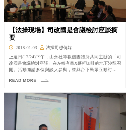
【法操現場】司改國是會議檢討座談摘
要
2018-01-03
法操司想傳媒
上週日(12/24)下午，由永社等數個團體所共同主辦的「司
改國是會議檢討座談」在左轉有書X慕哲咖啡的地下沙龍召
開。活動邀請多位與談人參與，並與台下民眾互動討論司
法改革議題，反應熱烈。
READ MORE