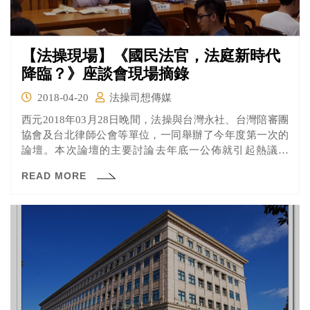
【法操現場】《國民法官，法庭新時代
降臨？》座談會現場摘錄
2018-04-20
法操司想傳媒
西元2018年03月28日晚間，法操與台灣永社、台灣陪審團
協會及台北律師公會等單位，一同舉辦了今年度第一次的
論壇。本次論壇的主要討論去年底一公佈就引起熱議的
《國民參與刑事審判法草案》，究竟在學界、實務界有什
READ MORE
麼不同的聲音。現場請到了台灣永社理事吳景欽副教授、
東吳大學法律系王乃彥副教授、台北律師公會監事尤伯祥
律師、及台灣陪審團協會理事長張靜律師一同討論。除此
之外，現場還有當時參與法案研議的陳思帆法官在場旁
聽，也受邀分享了自己的想法，可說是額外的收穫。