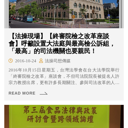
【法操現場】【終審院檢之改革座談
會】呼籲設置大法庭與最高檢公訴組，
「最高」的司法機關也要親民！
2016-10-24
法操司想傳媒
2016年10月15日星期五，台灣法學會在台大法學院舉行
「終審院檢之改革」座談會，不但司法院院長被提名人許
宗力教授出席，更有許多長期關注、參與司法改革的人士
共同參與。針對大法官和最高法院，許宗力教授更指出這
READ MORE
兩個掌握司法走向的機關，應該有常態化的開庭。