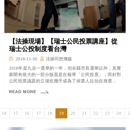
【法操現場】【瑞士公民投票講座】從
瑞士公投制度看台灣
2018-11-30
法操司想傳媒
2018年是九合一選舉的一年，但在縣市長選舉以外，其實
新聞有很大的一部分版面是在報導「公民投票」，而針對
公民投票議題的立場也幾乎成為了候選人拉抬自身選票的
關鍵之一。
READ MORE
14
15
16
17
18
19
20
21
22
23
24