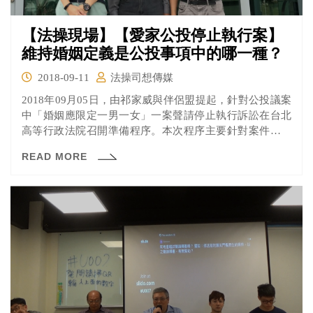
【法操現場】【愛家公投停止執行案】
維持婚姻定義是公投事項中的哪一種？
2018-09-11
法操司想傳媒
2018年09月05日，由祁家威與伴侶盟提起，針對公投議案
中「婚姻應限定一男一女」一案聲請停止執行訴訟在台北
高等行政法院召開準備程序。本次程序主要針對案件進行
證據調查，就讓我們來看看今天出現那些事情吧！
READ MORE