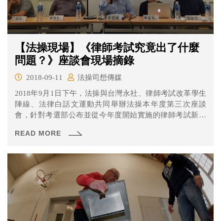
【法操現場】《律師考試究竟出了什麼
問題？》座談會現場摘錄
2018-09-11
法操司想傳媒
2018年9月1日下午，法操與台灣永社、律師考試改革學生
陣線、法律白話文運動共同舉辦法操本年度第三次座談
會，針對考選部公布並從今年度開始實施的律師考試新制
進行討論。新制中增設的400分及格門檻，引起法律系學
READ MORE
生、考生以及律師的廣泛討論，到底我國律師考試、養成
制度存在什麼樣的問題？而及格新制又可以解決什麼問
題？從不同的角色和角度來看及格新制，是否會有不一樣
的觀點呢？