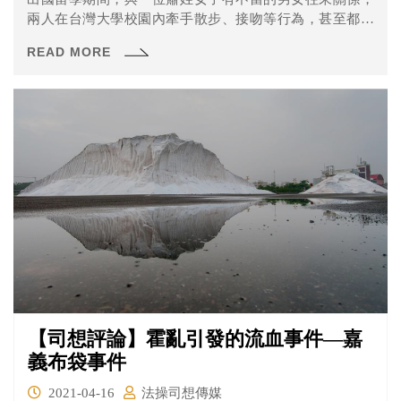
兩人在台灣大學校園內牽手散步、接吻等行為，甚至都被
校內的監視攝影機所拍下，魏女並依此為證據向法院提起
READ MORE
民事訴訟，告兩人侵害其配偶權。但是其實魏女所提出的
監視器畫面截圖並非依合法管道申請而來，法院為什麼還
是認為有證據能力呢？一起來看看法操的分析吧！
【司想評論】霍亂引發的流血事件—嘉
義布袋事件
2021-04-16
法操司想傳媒