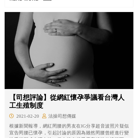
民黨所發，並警告信函製作者已有違法之虞。究竟有可能
會違反什麼法條呢？來看看《法操》的分析。
【司想評論】從網紅懷孕爭議看台灣人
工生殖制度
2021-02-20
法操司想傳媒
根據新聞報導，網紅罔腰的男友在IG分享超音波照片疑似
宣告罔腰已懷孕，引起討論的原因為雖然罔腰曾經進行變