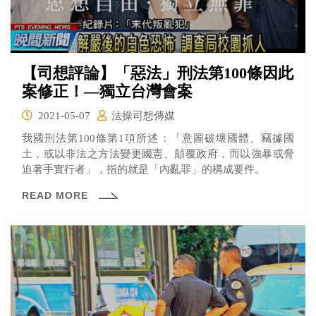
【司想評論】「惡法」刑法第100條因此
案修正！—獨立台灣會案
2021-05-07
法操司想傳媒
我國刑法第100條第1項所述：「意圖破壞國體、竊據國
土，或以非法之方法變更國憲、顛覆政府，而以強暴或脅
迫著手實行者」，指的就是「內亂罪」的構成要件。
READ MORE