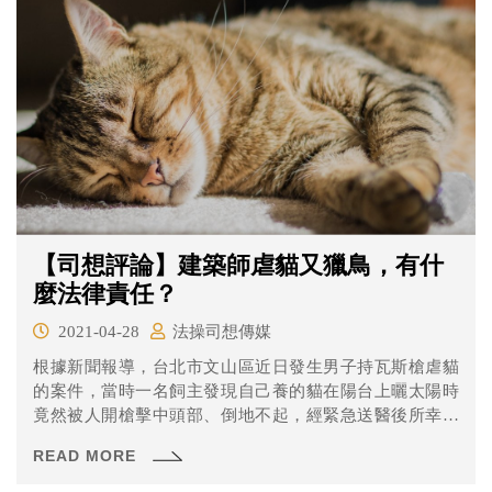
【司想評論】建築師虐貓又獵鳥，有什
麼法律責任？
2021-04-28
法操司想傳媒
根據新聞報導，台北市文山區近日發生男子持瓦斯槍虐貓
的案件，當時一名飼主發現自己養的貓在陽台上曬太陽時
竟然被人開槍擊中頭部、倒地不起，經緊急送醫後所幸沒
有生命危險。經過警方調查發現，自稱為建築師的男子在
READ MORE
虐貓後還去附近的公園射擊小鳥，現在男子被警方依違反
動保法等罪移送。依我國法律虐貓跟獵鳥犯的是同一種罪