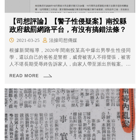
【司想評論】【警子性侵疑案】南投縣
政府裁罰網路平台，有沒有搞錯法條？
2021-03-25
法操司想傳媒
根據新聞報導，2020年間南投某高中爆出男學生性侵同
學，還以自己的爸爸是警察，威脅被害人不得聲張，被害
人不堪長期受辱終告訴家人，由家人帶至派出所報案。後
來事件在網路上遭網友爆料後引發群情激憤，眾人肉搜加
READ MORE
害人與其父，南投縣草屯分局在官方臉書粉絲團發文表示
有關該案的「不實訊息」皆「依法處理」，引發包庇自己
人的質疑；另外南投縣政府則多次行文要求巴哈姆特論
壇、Dcard、PTT等平台刪除揭露未成年加害人相關個資的
文章，雖然該些平台已刪除部分文章，但南投縣政府認為
仍有相關文章未移除，於2021年3月開罰巴哈姆特和Dcard
各6萬元並命限期改善。