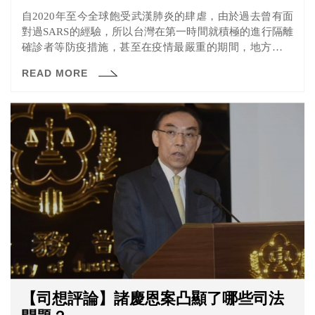
自2020年至今全球飽受武漢肺炎的肆虐，由於過去曾有面
對過SARS的經驗，所以台灣在第一時間就積極的進行隔離
確診者等防疫措施，甚至在疫情最嚴重的期間，地方政府
也已隨時做好封城的準備。 其實早在1946年，台灣就曾受
READ MORE
到霍亂的侵襲而進行過區域封鎖，只是當時的結果卻是個
4000多人染疫、2000多人死亡的慘劇，當時到底發生了什
麼事呢？
【司想評論】諸慶恩案凸顯了哪些司法