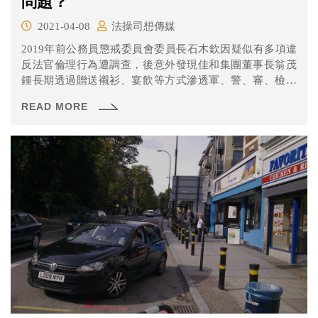
問題？
2021-04-08
法操司想傳媒
2019年前公務員懲戒委員會委員長石木欽因疑似有多項違
反法官倫理行為遭調查，後意外發現佳和集團董事長翁茂
鍾長期透過贈送襯衫、宴飲等方式滲透軍、警、審、檢、
調等各機關人員，以謀取私利、操弄司法。本案涉案人數
READ MORE
眾多且遍及各機關高層，重創我國司法與政府形象。