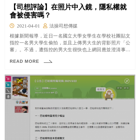
【司想評論】在照片中入鏡，隱私權就
會被侵害嗎？
2021-04-01
法操司想傳媒
根據新聞報導，近日一名國立大學女學生在學校社團貼文
指控一名男大學生偷拍，並且上傳男大生的背影照片「公
審」。不過，遭指控的男大生很快也上網回應並澄清事情
經過，表示當下是在拍攝違停轎車，檢查所拍攝照片是否
READ MORE
清楚時還被誤會成在「檢視戰利品」，非常無奈。之後女
大生雖然修文道歉，但用語讓網友感覺毫無誠意反受輿論
砲轟，造指控的男大生也提告「妨害名譽」。在馬路上被
別人拍照，肖像權或隱私權就會受到侵害嗎？如果覺得被
拍照很不舒服可以算性騷擾嗎？