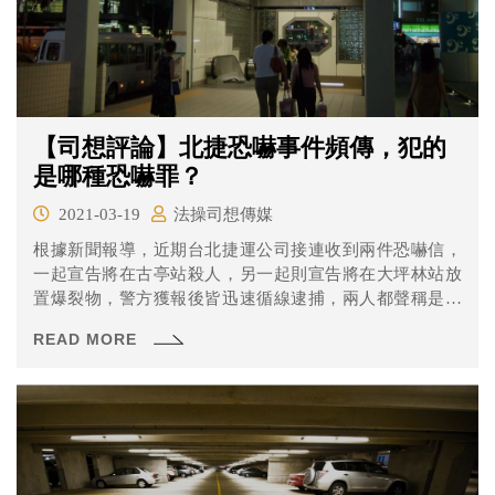
【司想評論】北捷恐嚇事件頻傳，犯的
是哪種恐嚇罪？
2021-03-19
法操司想傳媒
根據新聞報導，近期台北捷運公司接連收到兩件恐嚇信，
一起宣告將在古亭站殺人，另一起則宣告將在大坪林站放
置爆裂物，警方獲報後皆迅速循線逮捕，兩人都聲稱是心
情不好才做出此行為，最終皆被依恐嚇罪送辦。不過各位
READ MORE
知道大家平時所講的恐嚇罪在刑法其實分為兩種不同的法
條嗎？一起來看看吧！