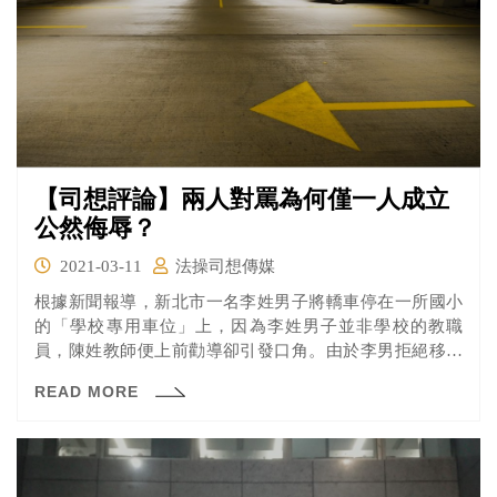
【司想評論】兩人對罵為何僅一人成立
公然侮辱？
2021-03-11
法操司想傳媒
根據新聞報導，新北市一名李姓男子將轎車停在一所國小
的「學校專用車位」上，因為李姓男子並非學校的教職
員，陳姓教師便上前勸導卻引發口角。由於李男拒絕移車
被陳姓教師罵「文盲」、「沒家教」，李男也不甘示弱回
READ MORE
嗆「白癡」、「豬狗不如」等語句，導致雙方互相提告。
近日高等法院二審判處李男拘役30天、緩刑2年，而陳姓教
師獲判無罪，為什麼會差這麼多呢？且看法操的分析。