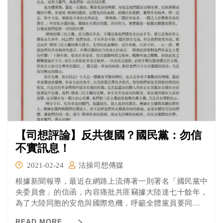
【司想評論】反共復國？國民黨：勿信
不實訊息！
2021-02-24
法操司想傳媒
根據新聞報導，最近在網路上流傳著一則署名「國民黨中
央委員會」的信函，內容痛批共匪竊據大陸達七十餘年，
為了大陸同胞的安危與國際危機，呼籲全體黨員要同仇敵
愾、團結一致反共復國。不過中國國民黨澄清此信絕非國
READ MORE