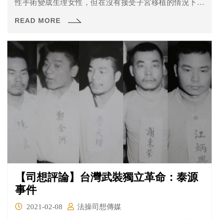
性手術變成生理女性，但在沒有接受子宮移植的情況下，
理論上應無法懷孕生產。對此罔腰的男友再貼出人體研究
READ MORE
同意書，解釋罔腰接受了醫學研究並進行相關手術，然而
衛福部澄清台灣目前沒有核准子宮移植人體試驗案，高雄
市衛生局也表示將約談罔腰釐清其中是否涉及違法行為。
【司想評論】台灣武裝獨立革命：泰源
事件
2021-02-08
法操司想傳媒