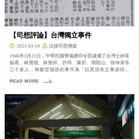
【司想評論】台灣獨立事件
2021-03-19
法操司想傳媒
1946年3月21日，中華民國警備總司令部逮捕了台灣士紳辜
振甫、林熊徵、林熊祥、許丙、陳炘、簡朗山、徐坤泉等
三十多人，林獻堂描述此事件為「以莫須有之事虐待紳
士，台灣統治之黑暗從此更甚矣」。
READ MORE