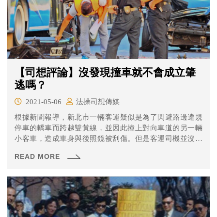
【司想評論】沒發現撞車就不會成立肇
逃嗎？
2021-05-06
法操司想傳媒
根據新聞報導，新北市一輛客運疑似是為了閃避路邊違規
停車的轎車而跨越雙黃線，並因此撞上對向車道的另一輛
小客車，造成車身與後照鏡被刮傷。但是客運司機並沒有
停車釐清相關責任就直接開走，直到被警方通知才到案說
READ MORE
明，客車司機則稱自己根本不曉得有撞到車。客車司機會
因為不知道有車禍發生就不成立肇逃嗎？一起來看看法操
的分析。