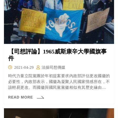
【司想評論】1965威斯康辛大學國旗事
件
2021-04-29
法操司想傳媒
時代力量立院黨團於年初提案要求內政部評估更改國徽的
必要性，內政部表示，國徽為凝聚人民國家情感所在，不
該輕易更改。而國徽與國民黨黨徽相似有其歷史緣由，但
黨國不分的時代已過，政治團體的標章宜有適度的調整。
READ MORE