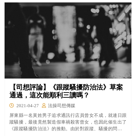
嗎？來看看法操的分析。
【司想評論】《跟蹤騷擾防治法》草案
通過，這次能順利三讀嗎？
2021-04-27
法操司想傳媒
屏東縣一名黃姓男子追求通訊行店員曾女不成，就連日跟
蹤騷擾，最後竟然製造假車禍殺害曾女，也因此催生出了
《跟蹤騷擾防治法》的推動。由於對跟蹤、騷擾的問題我
國法律一直沒有找到好的解決辦法，這次的草案也得到社