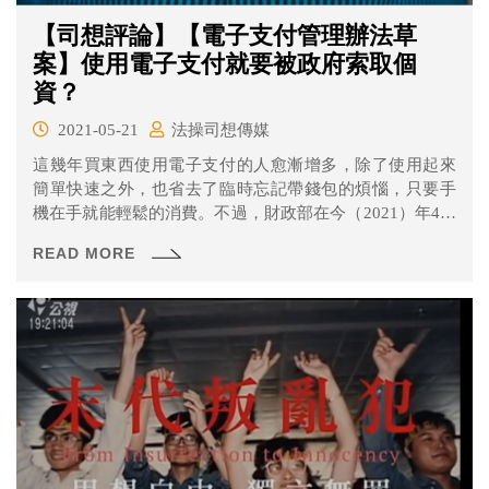
【司想評論】【電子支付管理辦法草
案】使用電子支付就要被政府索取個
資？
2021-05-21
法操司想傳媒
這幾年買東西使用電子支付的人愈漸增多，除了使用起來
簡單快速之外，也省去了臨時忘記帶錢包的煩惱，只要手
機在手就能輕鬆的消費。不過，財政部在今（2021）年4月
26日預告訂定《電子支付機構提供稅捐稽徵機關與海關身
READ MORE
分資料及必要交易紀錄管理辦法》草案（下稱《電子支付
管理辦法》），預計未來使用電子支付系統的買家資料會
提供給稅捐稽徵機關，這是有必要的嗎？也有人擔憂未來
難道去便利商店買個飲料就會外洩個資？