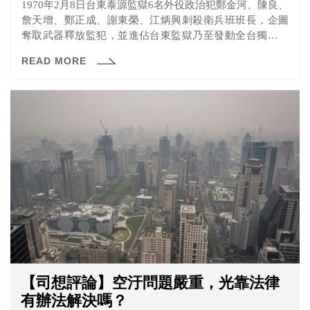
1970年2月8日台東泰源監獄6名外役政治犯鄭金河、陳良、
詹天增、鄭正成、謝東榮、江炳興刺殺衛兵班班長，企圖
奪取武器釋放監犯，並進佔台東監獄乃至發動全台獨立行
動，不過最後起事失敗，鄭金河等六人攜帶槍械逃至山
READ MORE
區，警備總司令部調派陸軍空降部隊進駐，鄭金河等六人
於一個月內全數被逮捕，後稱此事件為泰源事件。
【司想評論】空汙問題嚴重，光靠法律
有辦法解決嗎？