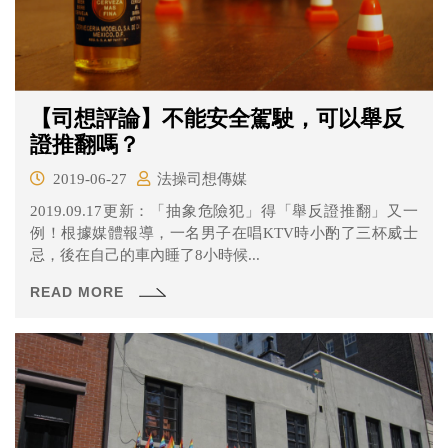
【司想評論】不能安全駕駛，可以舉反
證推翻嗎？
2019-06-27
法操司想傳媒
2019.09.17更新：「抽象危險犯」得「舉反證推翻」又一
例！根據媒體報導，一名男子在唱KTV時小酌了三杯威士
忌，後在自己的車內睡了8小時候...
READ MORE