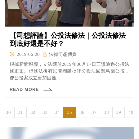
【司想評論】公投法修法｜公投法修法
到底好還是不好？
2019-06-20
法操司想傳媒
根據新聞報導，立法院於2019年06月17日三讀通過公投法
修正案。但修法後有民間團體批評公投法回歸鳥籠公投，
使公投案成立更加困難...
READ MORE
30
31
32
33
34
35
36
37
38
39
40