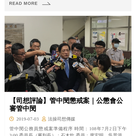
READ MORE
【司想評論】管中閔懲戒案｜公懲會公
審管中閔
2019-07-03
法操司想傳媒
管中閔公務員懲戒案準備程序 時間：108年7月2日下午
3:00 委員長（審判長）：石木欽 委員：廖宏明、吳景源、