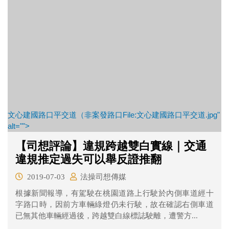
文心建國路口平交道（非案發路口File:文心建國路口平交道.jpg"
alt="">
【司想評論】違規跨越雙白實線｜交通
違規推定過失可以舉反證推翻
2019-07-03
法操司想傳媒
根據新聞報導，有駕駛在桃園道路上行駛於內側車道經十
字路口時，因前方車輛綠燈仍未行駛，故在確認右側車道
已無其他車輛經過後，跨越雙白線標誌駛離，遭警方...