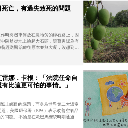
日死亡，有過失致死的問題
工作時將機車停放在農地旁的碎石路上，因
程中陳翁從地上撿起大石頭，讓蔡男認為有
竭過世，檢方因此依過失致死罪起訴蔡男。
起來看看。
艾雷娜．卡根：「法院任命自
還有比這更可怕的事情。」
國際上矚目的議題，而身為世界第二大溫室
題，美國環保署（EPA）表示改善空氣品
總統時期通過的
是現任拜登總統希望在2030年將碳排放量減少到