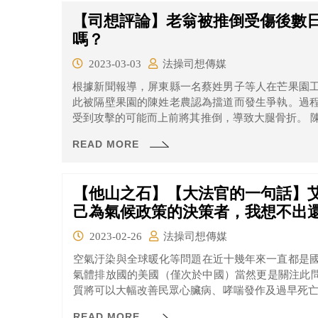
【司想評論】老翁被推倒受傷後數
嗎？
2023-03-03
法操司想傳媒
根據新聞報導，屏東縣一名蔡姓男子等人在芒果園
此被隔壁果園的陳姓老農認為擋道而發生爭執。過
受到攻擊的可能而上前將其推倒，導致大腿骨折。 陳翁經送醫治療後原本並無大礙，沒想到在
出院後忽然發燒、意識不清，並在數日後因心肺衰
READ MORE
陳翁的死亡跟蔡男有關嗎？法院又是怎麼認定的？一
【他山之石】【大法官的一句話】
己為氣候政策的決策者，我想不出
2023-02-26
法操司想傳媒
空氣汙染與全球暖化等問題在近十幾年來一直都是
氣體排放國的美國（僅次於中國）當然更是關注此問
質將可以大幅改善民眾心臟病、哮喘發作及過早死亡的問題。 不論是在歐巴馬
《清潔能源計劃》（Clean Power Plan），或
READ MORE