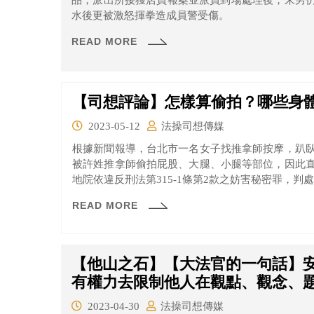
品，派出所接獲店員報案並派員到場處理後，朱男
水後更被激怒揮拳造成員警受傷。
READ MORE
【司想評論】怎樣算偷拍？哪些身
2023-05-12
法操司想傳媒
根據新聞報導，台北市一名女子找推拿師按摩，趴
被許姓推拿師偷拍屁股、大腿、小腿等部位，因此
地院依違反刑法第315-1條第2款之妨害秘密罪，判處
READ MORE
【他山之石】【大法官的一句話】安
有權力去限制他人在觀點、觀念、
2023-04-30
法操司想傳媒