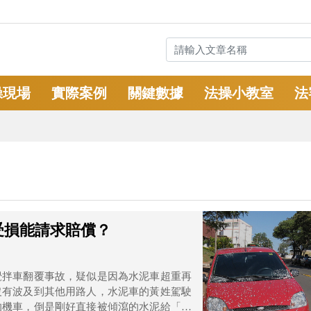
操現場
實際案例
關鍵數據
法操小教室
法
受損能請求賠償？
攪拌車翻覆事故，疑似是因為水泥車超重再
沒有波及到其他用路人，水泥車的黃姓駕駛
的機車，倒是剛好直接被傾瀉的水泥給「固