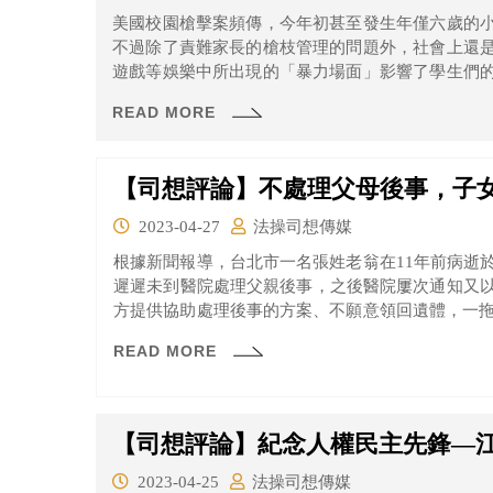
美國校園槍擊案頻傳，今年初甚至發生年僅六歲的
不過除了責難家長的槍枝管理的問題外，社會上還
遊戲等娛樂中所出現的「暴力場面」影響了學生們
學校就認為書籍中含有暴力及色情成分，而下架《
READ MORE
畫。
【司想評論】不處理父母後事，子
2023-04-27
法操司想傳媒
根據新聞報導，台北市一名張姓老翁在11年前病逝
遲遲未到醫院處理父親後事，之後醫院屢次通知又
方提供協助處理後事的方案、不願意領回遺體，一拖
罪，該案在去年起訴，法院將於今年5月24宣判。
READ MORE
【司想評論】紀念人權民主先鋒—
2023-04-25
法操司想傳媒