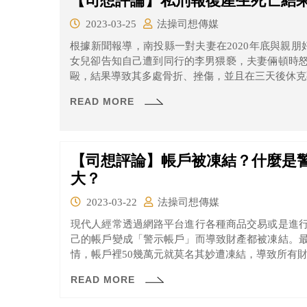
【司想評論】私刑報復產生死亡結
2023-03-25
法操司想傳媒
根據新聞報導，南投縣一對夫妻在2020年底與親朋
女兒卻告知自己遭到同行的李男猥褻，夫妻倆頓時
毆，結果導致其多處骨折、挫傷，並且在三天後休克
READ MORE
【司想評論】帳戶被凍結？什麼是
大？
2023-03-22
法操司想傳媒
現代人經常透過網路平台進行各種商品交易或是進
己的帳戶變成「警示帳戶」而導致財產都被凍結。
情，帳戶裡50幾萬元就莫名其妙遭凍結，導致所有
READ MORE