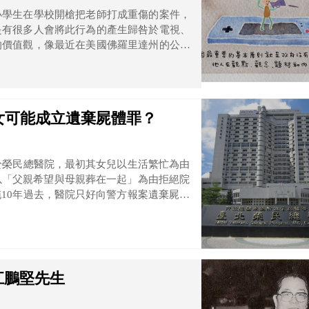
小學生在學校開槍把老師打成重傷的案件，
是有很多人會將此行為的產生歸咎於電視、
的價值觀，像最近在美國佛羅里達州的公立
暗殺教室》等在日本可說是闔家觀賞的漫
女可能成立遺棄屍體罪？
於榮民總醫院，最初其女兒以生活繁忙為由
以「父親希望與母親葬在一起」為由拒絕院
10年過去，醫院只好向警方報案遺棄屍體
江鵬堅先生