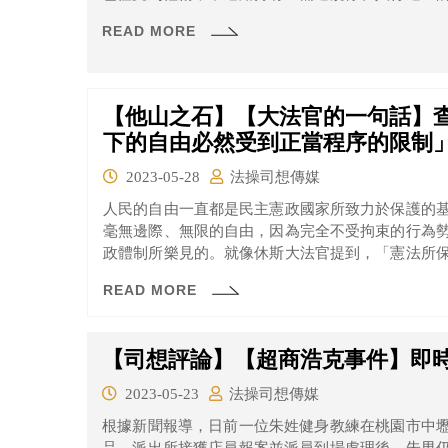
定」住。 違停的車輛若在停車期間因故受損，那
READ MORE
「活該」不應該獲得賠償呢？
【他山之石】【大法官的一句話】查
下的自由必然受到正當程序的限制
2023-05-28
法操司想傳媒
人民的自由一直都是民主憲政國家所致力於保護的
毫無邊際、無限的自由，因為完全不受拘束的行為
政體制所樂見的。就像休斯大法官提到，「憲法所
到侵害，因此憲法下的自由必然受到正當程序的限制
READ MORE
【司想評論】【超商浩克事件】即
2023-05-23
法操司想傳媒
根據新聞報導，日前一位朱姓健身教練在桃園市中