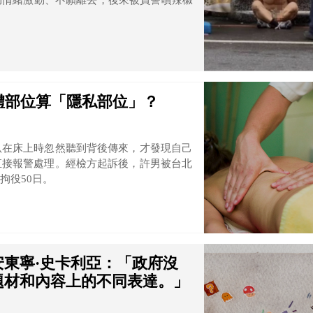
仍情緒激動、不願離去，後來被員警噴辣椒
體部位算「隱私部位」？
臥在床上時忽然聽到背後傳來，才發現自己
直接報警處理。經檢方起訴後，許男被台北
拘役50日。
東寧·史卡利亞：「政府沒
題材和內容上的不同表達。」