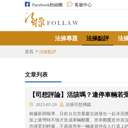
Facebook粉絲團
客服中心
法操專題
法操點評
法
首頁
法操點評
文章列表
【司想評論】活該嗎？違停車輛若
2023-05-29
法操司想傳媒
根據新聞報導，日前台北市重慶北路發生一起水泥
加上過彎時不慎才造成車輛翻覆。所幸翻覆意外並
也僅受到輕傷，不過路旁有一輛違規停在人行道上