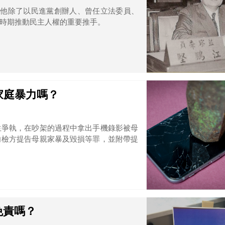
，他除了以民進黨創辦人、曾任立法委員、
時期推動民主人權的重要推手。
家庭暴力嗎？
生爭執，在吵架的過程中拿出手機錄影被母
向檢方提告母親家暴及毀損等罪，並附帶提
免責嗎？