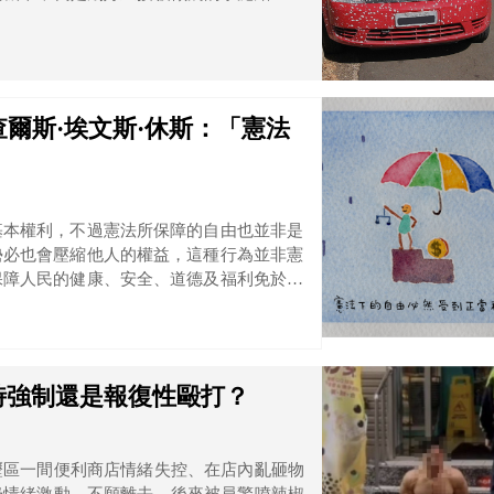
車主可以提起民事賠償嗎？還是說違停者就
爾斯·埃文斯·休斯：「憲法
」
基本權利，不過憲法所保障的自由也並非是
勢必也會壓縮他人的權益，這種行為並非憲
保障人民的健康、安全、道德及福利免於受
。」
時強制還是報復性毆打？
壢區一間便利商店情緒失控、在店內亂砸物