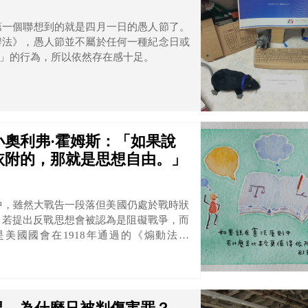
第一個聯想到的就是四月一日的愚人節了。
辦法》，愚人節並不屬於任何一種紀念日或
」的行為，所以依然存在感十足。
奧利弗·霍姆斯：「如果說
依附的，那就是思想自由。」
漾中，雖然大戰告一段落但美國仍處於戰時狀
，若提出反戰思想會被認為是阻礙戰爭，而
美國國會在1918年通過的《煽動法》
政府、軍隊表達不忠誠的言論。霍姆斯大法官的這句名
es案。