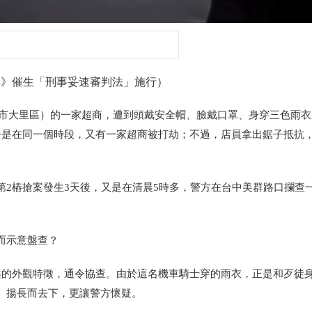
年》催生「刑事妥速審判法」施行）
市大里區）
的一家超商，遭到頭戴安全帽、臉戴口罩、身穿三色雨衣
乎是在同一個時段，又有一家超商被打劫；不過，店員拿出鋸子抵抗
第2樁搶案發生3天後，又是在清晨5時多，警方在台中美群路口攔查
而示意盤查？
案的外觀特徵，通令協查。由於這名機車騎士穿的雨衣，正是和歹徒
、揚長而去下，更讓警方懷疑。