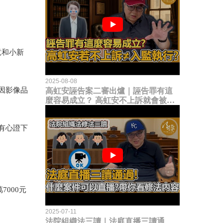
竟和小新
2025-08-08
因影像品
高虹安誣告案二審出爐｜誣告罪有這
麼容易成立？ 高虹安不上訴就會被
關？這句話其實不太對！
有心證下
000元
2025-07-11
法院組織法三讀｜法庭直播三讀通