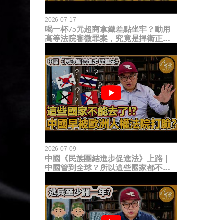
2026-07-17
喝一杯75元超商拿鐵差點坐牢？動用
高等法院審微罪案，究竟是捍衛正義
還是浪費司法資源？
2026-07-09
中國《民族團結進步促進法》上路｜
中國管到全球？所以這些國家都不能
去了？中國早就被歐洲人權法院打
臉？