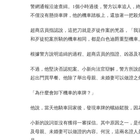
警網通報沿途查緝。1個小時過後，警方以車追人，
不僅沒有懸掛車牌，他的機車踏板上，還放著一把殺
超商店員指認說，這把刀就是歹徒作案的兇器，「我
和歹徒犯案所騎的機車相同，都是白色迪爵重型機車
根據警方說明追緝的過程、超商店員的指證、凶器及
不過，他堅決否認犯案。小新向法官辯解，警方所說的
起出門買早餐。他除了舉出母親、未婚妻可以做證之
「為什麼會卸下機車的車牌？」
他說，當天他騎車回家後，發現車牌的螺絲鬆脫，因
小新的說詞並沒有獲得一審採信。其中原因之一，是
及母親、未婚妻可以做證的內容。何況，這兩名證人