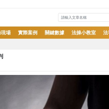
操現場
實際案例
關鍵數據
法操小教室
法
判