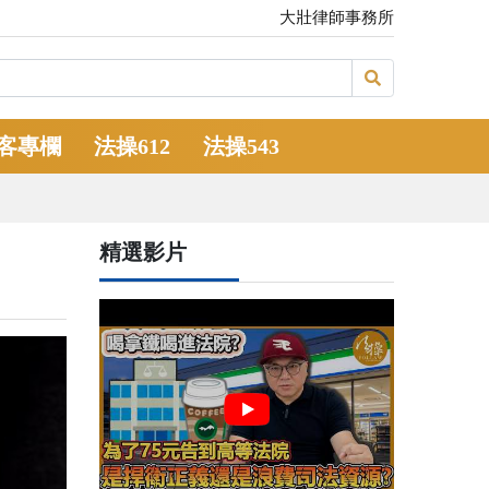
大壯律師事務所
客專欄
法操612
法操543
精選影片