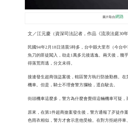
網路
圖片取自
文／江元慶（資深司法記者，作品《流浪法庭30
民國94年2月18日清晨5時多，台中縣大里市
（今台中
魚刀的匪徒闖入，劫走1萬多元後逃逸。兩天後，幾
得落荒而逃，分文未得。
接連發生超商強盜案後，轄區警方執行防搶勤務。在
機車。但是，騎士不理會警方攔檢，逕自駛去。
街頭機車這麼多，警方為什麼會覺得這輛機車可疑，
原來，在第1件超商搶案發生後，警方通報了歹徒作
色雨衣相似，警方才會示意他受檢。在對方拒絕停車