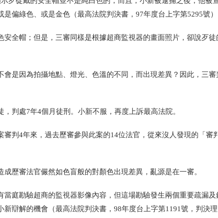
顯示歹徒戴的安全帽並不是純白色的，而且，小新被逮捕之後，他被
或是偏綠色、或是金色
（最高法院判決書，97年度台上字第5295號）
色安全帽；但是，三審同樣是根據超商監視器的畫面照片，卻說歹徒
不會是因為拍攝地點、燈光、色溫的不同，而出現差異？因此，三審
徒，判處7年4個月徒刑。小新不服，再度上訴最高法院。
審判4年來，過去歷審參與此案的14位法官，從來沒人發現的「審
造成歷審法官儼然如色盲般的對顏色出現差異，亂源是在一審。
有當庭勘驗超商的監視器影像內容，但這場勘驗發生兩個重要疏漏及
小新辯解的機會
（最高法院判決書，98年度台上字第1191號，判決