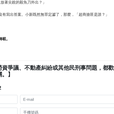
上放著尖銳的殺魚刀外出？」
沒有寫出答案。小新既然無罪定讞了，那麼，「超商搶匪是誰？」
轉載。
勞資爭議、不動產糾紛或其他民刑事問題，都
關。】
2