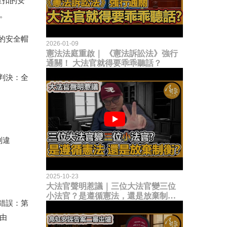
查扣的安
。
的安全帽
2026-01-09
憲法法庭重啟｜ 《憲法訴訟法》強行
通關！ 大法官就得要乖乖聽話？
判決：全
判違
2025-10-23
大法官聲明惹議｜三位大法官變三位
小法官？是遵循憲法，還是放棄制衡
錯誤：第
立法權？
理由