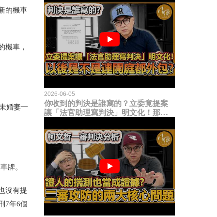
新的機車
的機車，
2026-06-05
你收到的判決是誰寫的？立委竟提案
未婚妻一
讓「法官助理寫判決」明文化！那以
後是不是乾脆連開庭都外包出去？
下車牌。
也沒有提
7年6個