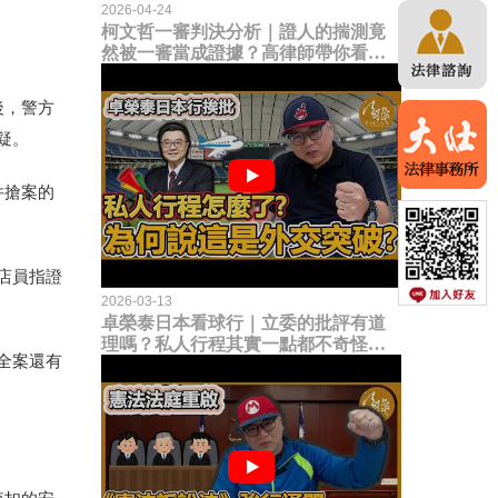
2026-04-24
柯文哲一審判決分析｜證人的揣測竟
然被一審當成證據？高律師帶你看未
來二審攻防的兩大核心點！
後，警方
疑。
件搶案的
店員指證
2026-03-13
卓榮泰日本看球行｜立委的批評有道
理嗎？私人行程其實一點都不奇怪？
全案還有
為何說這是一種外交突破？