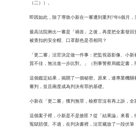
（二））
。
即因如此，除了導致小新在一審遭到重判7年6個月
最高法院揪出一審是「禍首」之後，再度把全案發回
被查扣的安全帽、口罩顏色是否相同？
「更二審」法官決定做一件事：把監視器影像、小新
質不佳，無法進一步比對。」
（刑事警察局鑑定書，刑鑑
這個鑑定結果，揭開了一個秘密。原來，連專業機關
審判，並且兩度成為判決有罪的基礎。
小新在「更二審」獲判無罪，檢察官沒有再上訴，全
這個案子裡，小新是不是搶匪？從「結果論」來看，他確
冤獄賠償。不過，在判決書裡，法官藏放了一段伏筆