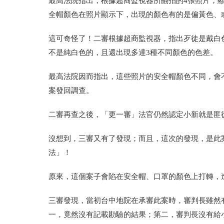
最高法院指出，根據超商監視器所翻拍的4張照片，
全帽顏色在照片顯示下，出現的顏色有的是偏黃色、
這可奇怪了！二審根據超商監視器，指出歹徒是戴白
不是純白色的，且還出現多達3種不同顏色的色差。
最高法院因而指出，這些照片的安全帽顏色不同，會
案發回調查。
二審再查之後，「更一審」法官仍然認定小新就是匪
沒想到，三審又有了發現；而且，這次的發現，是此案
法」！
原來，這個案子會陷在安全帽、口罩的顏色上打轉，
三審發現，當初台中地院在承審此案時，審判長雖然
一，竟然沒有記載勘驗的結果；第二，審判長沒有給