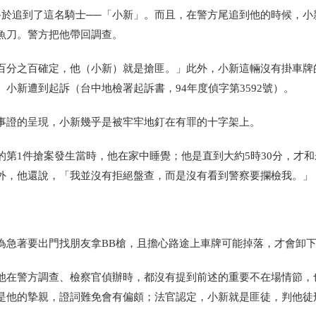
終於追到了這名騎士──「小新」。而且，在警方尾追到他的時候，小
魚刀。警方把他帶回調查。
百分之百確定，他
（小新）
就是搶匪。」此外，小新這輛沒有掛車牌
。小新遭到起訴
（台中地檢署起訴書，94年度偵字第3592號）
。
事證的呈現，小新幾乎是被牢牢地釘在有罪的十字架上。
第1件搶案發生當時，他在家中睡覺；他是直到大約5時30分，才和
外，他還說，「我並沒有拒絕盤查，而是沒有看到警察要攔檢我。」
為急著要出門找朋友拿BB槍，且擔心路途上車牌可能掉落，才會卸
他在警方調查、檢察官偵辦時，都沒有提到前述的重要不在場情節，
是他的摯親，證詞難免會有偏頗；法官認定，小新就是匪徒，判他徒刑