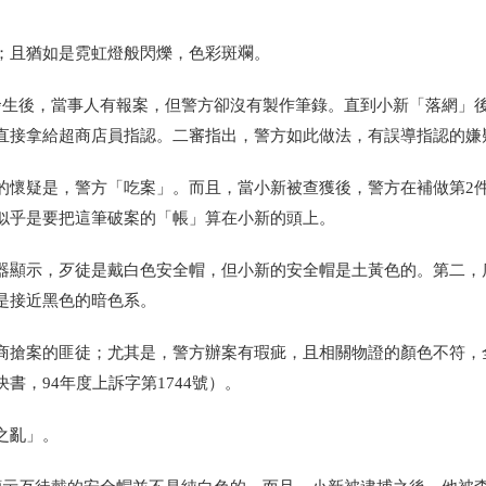
；且猶如是霓虹燈般閃爍，色彩斑斕。
發生後，當事人有報案，但警方卻沒有製作筆錄。直到小新「落網」
直接拿給超商店員指認。二審指出，警方如此做法，有誤導指認的嫌
的懷疑是，警方「吃案」。而且，當小新被查獲後，警方在補做第2
似乎是要把這筆破案的「帳」算在小新的頭上。
器顯示，歹徒是戴白色安全帽，但小新的安全帽是土黃色的。第二，
是接近黑色的暗色系。
商搶案的匪徒；尤其是，警方辦案有瑕疵，且相關物證的顏色不符，
書，94年度上訴字第1744號）
。
之亂」。