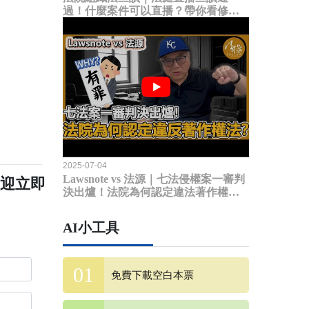
過！什麼案件可以直播？帶你看修法
內容
2025-07-04
Lawsnote vs 法源｜七法侵權案一審判
歡迎立即
決出爐！法院為何認定違法著作權
法？
AI小工具
免費下載空白本票