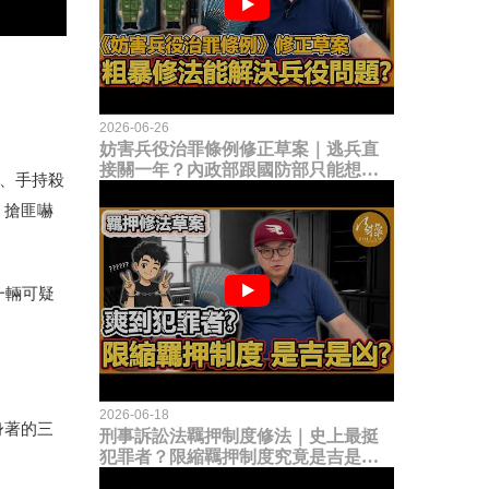
2026-06-26
妨害兵役治罪條例修正草案｜逃兵直
接關一年？內政部跟國防部只能想到
、手持殺
這種粗暴修法，是能解決什麼兵役問
，搶匪嚇
題？
一輛可疑
2026-06-18
身著的三
刑事訴訟法羈押制度修法｜史上最挺
犯罪者？限縮羈押制度究竟是吉是
凶？