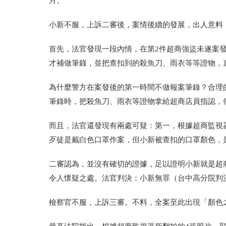
月。
小新不服，上訴二審後，案情後續的發展，出人意料
首先，法官發現一段內情，在第2件超商強盜未遂案
才補做筆錄，並把查扣到的殺魚刀、雨衣等等證物，
為什麼警方在案發後的第一時間不做報案筆錄？合理
筆錄時，把殺魚刀、雨衣等證物拿給超商店員指認，
而且，法官還發現有兩處可疑：第一，根據超商監視
歹徒是戴白色口罩作案，但小新被查扣的口罩顏色，
二審認為，並沒有確切的證據，足以證明小新就是超
令人懷疑之處。法官判決：小新無罪
（台中高分院判決
檢察官不服，上訴三審。不料，全案至此出現「顏色