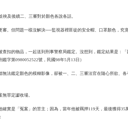
，並殃及後續二、三審對於顏色各說各話。
更審。但問題一樣沒解決──監視器裡匪徒的安全帽、口罩顏色，究
被查扣的物品，一起送到刑事警察局鑑定。沒想到，鑑定結果是：「
字第0980052522號，民國98年5月13日）
都無法鑑定顏色的模糊影像，卻被一、二、三審法官在隨心所欲、各
案無罪定讞收場。
實是「冤案」的苦主；因為，當年他被羈押119天，最後獲得35萬7
：