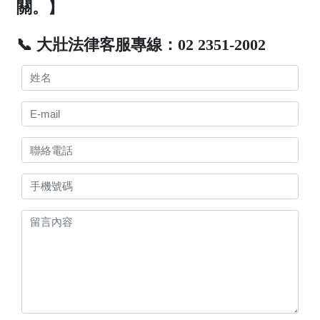
關。】
📞 大壯法律客服專線：02 2351-2002