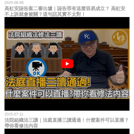
2025-08-08
高虹安誣告案二審出爐｜誣告罪有這麼容易成立？ 高虹安
不上訴就會被關？這句話其實不太對！
2025-07-11
法院組織法三讀｜法庭直播三讀通過！什麼案件可以直播？
帶你看修法內容