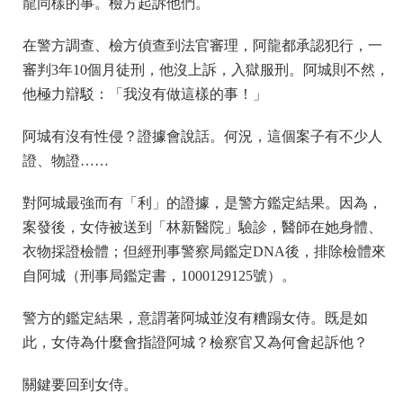
龍同樣的事。檢方起訴他們。
在警方調查、檢方偵查到法官審理，阿龍都承認犯行，一
審判3年10個月徒刑，他沒上訴，入獄服刑。阿城則不然，
他極力辯駁：「我沒有做這樣的事！」
阿城有沒有性侵？證據會說話。何況，這個案子有不少人
證、物證……
對阿城最強而有「利」的證據，是警方鑑定結果。因為，
案發後，女侍被送到「林新醫院」驗診，醫師在她身體、
衣物採證檢體；但經刑事警察局鑑定DNA後，排除檢體來
自阿城（刑事局鑑定書，1000129125號）。
警方的鑑定結果，意謂著阿城並沒有糟蹋女侍。既是如
此，女侍為什麼會指證阿城？檢察官又為何會起訴他？
關鍵要回到女侍。