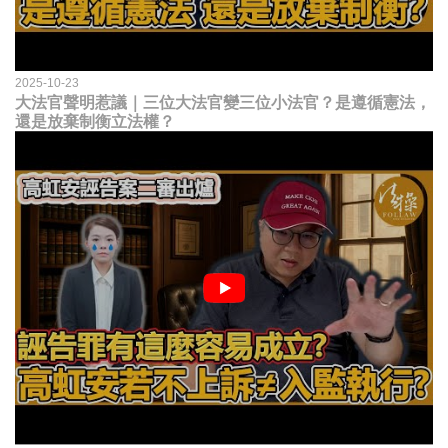
2025-10-23
大法官聲明惹議｜三位大法官變三位小法官？是遵循憲法，
還是放棄制衡立法權？