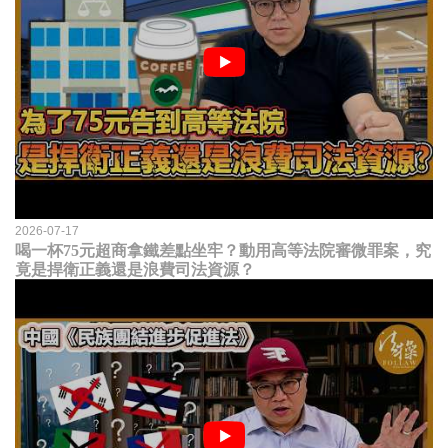
2026-07-17
喝一杯75元超商拿鐵差點坐牢？動用高等法院審微罪案，究
竟是捍衛正義還是浪費司法資源？