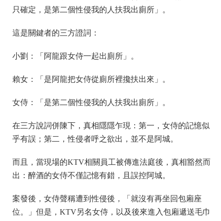
只確定，是第二個性侵我的人扶我出廁所」。
這是關鍵者的三方證詞：
小劉：「阿龍跟女侍一起出廁所」。
賴女：「是阿龍把女侍從廁所裡攙扶出來」。
女侍：「是第二個性侵我的人扶我出廁所」。
在三方說詞併陳下，真相隱隱乍現：第一，女侍的記憶似
乎有誤；第二，性侵者呼之欲出，並不是阿城。
而且，當現場的KTV相關員工被傳進法庭後，真相豁然而
出：醉酒的女侍不僅記憶有錯，且誤控阿城。
案發後，女侍聲稱遭到性侵後，「就沒有再坐回包廂座
位。」但是，KTV另名女侍，以及後來進入包廂遞送毛巾