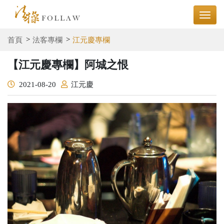
首頁
法客專欄
江元慶專欄
【江元慶專欄】阿城之恨
2021-08-20
江元慶