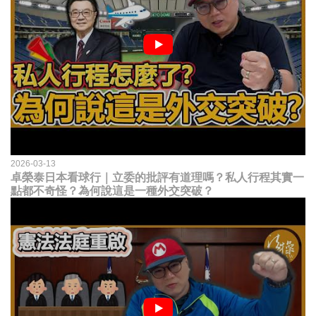
2026-03-13
卓榮泰日本看球行｜立委的批評有道理嗎？私人行程其實一
點都不奇怪？為何說這是一種外交突破？