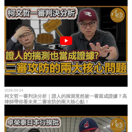
2026-04-24
柯文哲一審判決分析｜證人的揣測竟然被一審當成證據？高
律師帶你看未來二審攻防的兩大核心點！