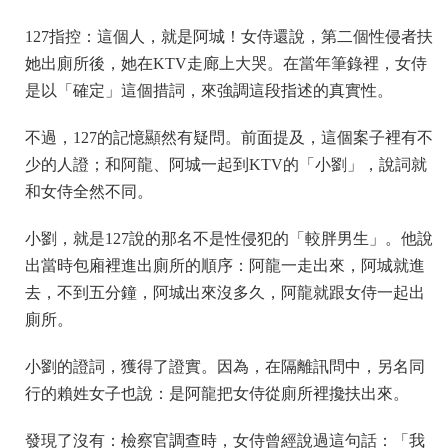
127指控：這個人，就是阿城！女侍還說，第二個性侵者扶
她出廁所後，她在KTV走廊上大哭。在當年筆錄裡，女侍
是以「確定」這個措詞，來強調這段指述的真實性。
不過，127的記憶顯然有疑問。前面提及，這個案子裡有不
少的人證；和阿龍、阿城一起到KTV的「小劉」，說詞就
和女侍全然不同。
小劉，就是127說的那名不是性侵犯的「較胖男生」。他說
出當時包廂裡進出廁所的順序：阿龍一走出來，阿城就進
去，不到五分鐘，阿城出來沒多久，阿龍就跟女侍一起出
廁所。
小劉的證詞，獲得了證實。因為，在隔離訊問中，另名同
行的賴姓女子也說：是阿龍把女侍從廁所裡攙扶出來。
發現了沒有：檢察官調查時，女侍曾經說過這句話：「我