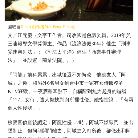
圖取自
flickr(創作者Yun Feng Huang)
文／江元慶（文字工作者。司改國是會議委員。2019年吳
三連報導文學獎得主。作品《流浪法庭30年》催生「刑事
妥速審判法」；《司法太平洋》催生「商業事件審理
法」，並設置「商業法院」。）
「阿龍」前科累累，出獄後還不知悔改。他應友人「阿
城」之邀，和另外6名男女到台中市一家有女侍服務的
KTV狂歡。一夜酒酣耳熱下，自稱醉到無力起身的編號
「127」女侍，遭人攙扶到廁所裡性侵。她指控說，「有兩
個人性侵我。」
檢察官偵查後認定：阿龍性侵127時，阿城不斷敲門，並出
聲制止；但阿龍開門離去，阿城進入廁所後，卻做出和阿