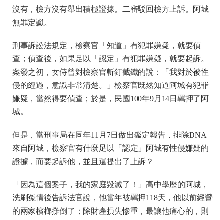
沒有，檢方沒有舉出積極證據。二審駁回檢方上訴。阿城
無罪定讞。
刑事訴訟法規定，檢察官「知道」有犯罪嫌疑，就要偵
查；偵查後，如果足以「認定」有犯罪嫌疑，就要起訴。
案發之初，女侍曾對檢察官斬釘截鐵的說：「我對於被性
侵的經過，意識非常清楚。」檢察官既然知道阿城有犯罪
嫌疑，當然得要偵查；於是，民國100年9月14日羈押了阿
城。
但是，當刑事局在同年11月7日做出鑑定報告，排除DNA
來自阿城，檢察官有什麼足以「認定」阿城有性侵嫌疑的
證據，而要起訴他，並且還提出了上訴？
「因為這個案子，我的家庭毀滅了！」高中學歷的阿城，
洗刷冤情後告訴法官說，他當年被羈押118天，他以前經營
的兩家檳榔攤倒了；除財產損失慘重，最讓他痛心的，則