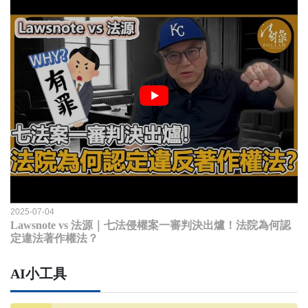
2025-07-04
Lawsnote vs 法源｜七法侵權案一審判決出爐！法院為何認
定違法著作權法？
AI小工具