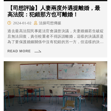
【司想評論】人妻兩度外遇提離婚，最
高法院：犯錯那方也可離婚！
2024-01-02
法操司想傳媒
過去最高法院民事庭法官會議曾決議，夫妻婚姻若生破綻
且無法回復，責任較重者不得訴請離婚，這樣的決議原是
為了要保護婚姻關係中沒有犯錯的另一方，但這樣的決議
也使得已經外遇出軌的另一方想要離婚或是想離婚後想跟
READ MORE
其他人重組家庭，而另一方卻不允許，長久下來兩人的關
係不但不能修補，反而讓雙方都困在不幸福的婚姻枷鎖當
中。