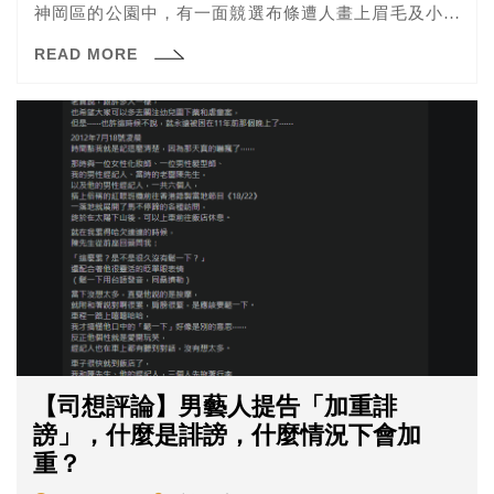
神岡區的公園中，有一面競選布條遭人畫上眉毛及小鬍
子，以塗鴉方式破壞，警方調閱路口監視器調查，發現60
READ MORE
歲林姓老翁涉案，林男供稱無政治立場、只是單純因為好
玩才塗鴉，警方依刑法毀損罪及社會秩序維護法偵辦。
【司想評論】男藝人提告「加重誹
謗」，什麼是誹謗，什麼情況下會加
重？