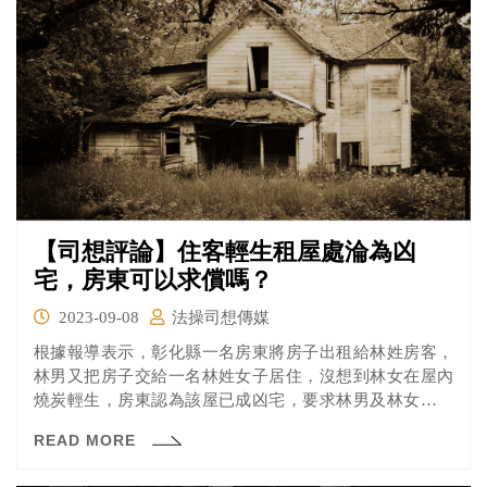
【司想評論】住客輕生租屋處淪為凶
宅，房東可以求償嗎？
2023-09-08
法操司想傳媒
根據報導表示，彰化縣一名房東將房子出租給林姓房客，
林男又把房子交給一名林姓女子居住，沒想到林女在屋內
燒炭輕生，房東認為該屋已成凶宅，要求林男及林女兒子
應賠償房屋減損價值120萬元，但彰化地院法官認為，林女
READ MORE
輕生行為未造成房屋毀損，房東也無法舉證林男及林女有
任何故意或過失，最後判處房東敗訴，彰化地區的房仲業