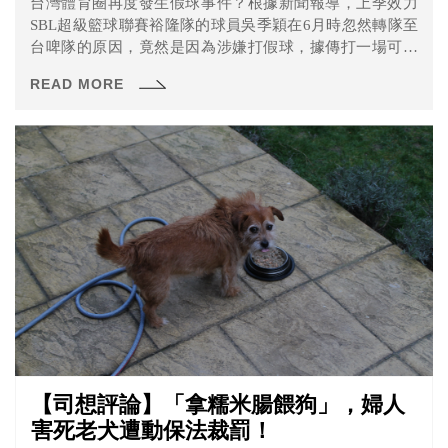
台灣體育圈再度發生假球事件？根據新聞報導，上季效力
SBL超級籃球聯賽裕隆隊的球員吳季穎在6月時忽然轉隊至
台啤隊的原因，竟然是因為涉嫌打假球，據傳打一場可以
從組頭處收到30萬至50萬的「分紅」。
READ MORE
【司想評論】「拿糯米腸餵狗」，婦人
害死老犬遭動保法裁罰！