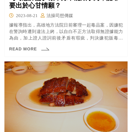
要出於心甘情願？
2023-08-21
法操司想傳媒
據報導指出，高雄地方法院日前審理一起毒品案，因嫌犯
在警詢時遭到違法上銬，以自白不正方法取得無證據能力
為由，加上證人證詞前後矛盾有瑕疵，判決嫌犯販毒無
罪，判決書被PO上臉書社團「靠北POLICE」引發熱議：
READ MORE
「現行犯不上銬，落跑你他媽的要負責嗎？」、「筆錄都
給檢察官問，我們負責抓人後直接丟地檢署就好啊，反正
法官認為警察問的都是屁」、「真的是太屌了高雄地院法
官，以後大家抓到嫌犯問筆錄不能上銬喔，筆錄最後問警
方有無嚴刑逼供外，還要問警方有無給你上銬？真的笑死
人了」。