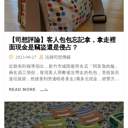
【司想評論】客人包包忘記拿，拿走裡
面現金是竊盜還是侵占？
2023-09-27
法操司想傳媒
近期有則報導指出，新竹市城隍廟旁名店「阿富魯肉飯」
兩名員工情侶，發現客人用餐後沒帶走的包包，竟假裝丟
進垃圾袋，然後拿到旁邊暗巷拿走2萬多元現金，經警方調
閱監視錄影才東窗事發，法官審酌二人發現被害人遺留之
READ MORE
皮包，竟沒想要送交警察機關處理，反而起意共同將皮包
內之現金據為己有，顯然欠缺尊重他人財產觀念，最後依
共同侵占離本人持有物罪，均處罰金3千元。