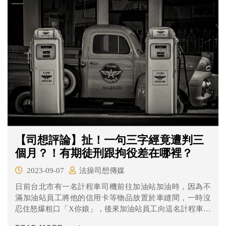
者指出，一般凶宅價格會是市價的5至7折。
【司想評論】扯！一句三字經竟遭判三
個月？！有期徒刑跟拘役差在哪裡？
2023-09-07
法操司想傳媒
日前台北市有一名計程車司機前往加油站加油時，因為不
滿加油站員工將他的信用卡等物品放置於車縫間，一時沒
忍住怒爆粗口「X你娘」，後來加油站員工向這名計程車司
機提告妨害名譽，遭到台北地院判處「有期徒刑」三個