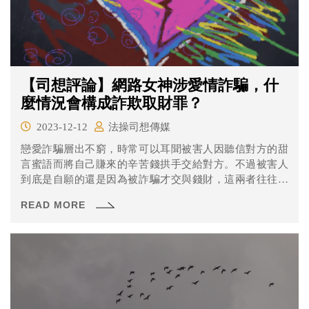
【司想評論】網路女神涉愛情詐騙，什
麼情況會構成詐欺取財罪？
2023-12-12
法操司想傳媒
戀愛詐騙層出不窮，時常可以耳聞被害人因聽信對方的甜
言蜜語而將自己賺來的辛苦錢拱手交給對方。不過被害人
到底是自願的還是因為被詐騙才交與錢財，這兩者往往很
難區分，以下就為您介紹詐欺取財的構成要件。
READ MORE