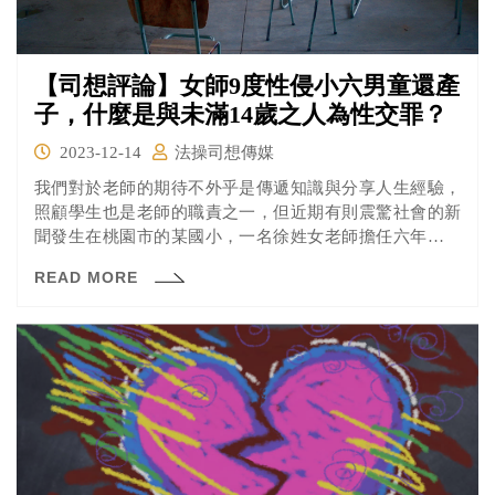
【司想評論】女師9度性侵小六男童還產
子，什麼是與未滿14歲之人為性交罪？
2023-12-14
法操司想傳媒
我們對於老師的期待不外乎是傳遞知識與分享人生經驗，
照顧學生也是老師的職責之一，但近期有則震驚社會的新
聞發生在桃園市的某國小，一名徐姓女老師擔任六年級班
導期間，與班上男學生發生9次性關係，其中2次還違反男
READ MORE
學生意願，事後更懷孕生子，讓剛從小學畢業的男學生當
了小爸爸，桃園地院依與未滿14歲之人為性交罪及強制性
交罪等9罪判刑，合併應執行17年6月徒刑。