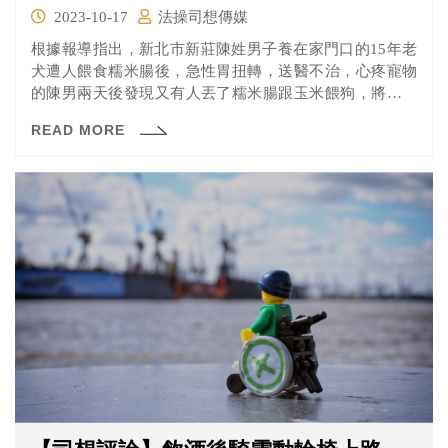
2023-10-17
法操司想傳媒
根據報導指出，新北市新莊陳姓男子養在家門口的15年老
犬遭人餵食糯米腸後，急性胃扭轉，送醫不治，心疼寵物
的陳男兩天後發現又有人丟了糯米腸跟玉米餵狗，將婦人
影像PO網，警方見狀，逐戶清查，通知涉案張女到案，她
READ MORE
辯稱看狗瘦得皮包骨，家中又擺攤賣糯米腸、玉米，好意
拿來餵狗，警方依動保法處置，函送新北市動物保護防疫
處裁罰。