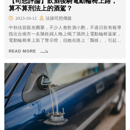
【司想評論】飲酒後騎電動輪椅上路，
算不算刑法上的酒駕？
2023-10-12
法操司想傳媒
中秋佳節親友團聚，不少人會飲酒小酌，不過日前有報導
指出台南市一名陳姓婦人晚上喝了酒跨上電動輪椅返家，
電動輪椅車上裝了警示燈，但她在路上「飄移」，引起員
警上前關心，才發現她帶著酒意；報導指出，這名婦人認
READ MORE
為，她開的不是「車」而是輪椅，至於警方也為了要不要
「扣車」研究了半天，究竟酒後騎電動輪椅上路算不算是
酒駕？