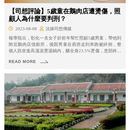
【司想評論】5歲童在鵝肉店遭燙傷，照
顧人為什麼要判刑？
2023-08-08
法操司想傳媒
報導指出，彰化一名女子於前年幫忙照顧5歲男童，帶他到
附近鵝肉店借廁所，後因男童在廚房走到奔跑被絆倒，整
個人跌坐進高溫滾燙湯鍋內，釀全身23.5%燙傷，患部終身
排汗功能損傷，彰化地院認定張女有疏失，依過失致重傷
READ MORE
害罪判處三月徒刑，台中高分院近日二審宣判，也認定張
女有疏失，維持原判確定，全案不得上訴。