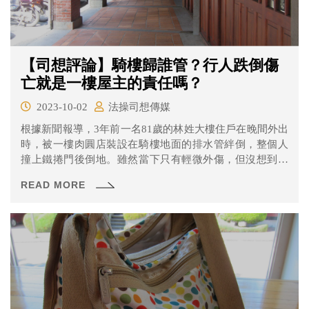
【司想評論】騎樓歸誰管？行人跌倒傷
亡就是一樓屋主的責任嗎？
2023-10-02
法操司想傳媒
根據新聞報導，3年前一名81歲的林姓大樓住戶在晚間外出
時，被一樓肉圓店裝設在騎樓地面的排水管絆倒，整個人
撞上鐵捲門後倒地。雖然當下只有輕微外傷，但沒想到隔
天說頭痛後就失去心跳，送醫急救後經一個月仍宣告不
READ MORE
治。