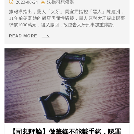
2023-08-24
法操司想傳媒
據報導指出，藝人「大牙」周宜霈指控「黑人」陳建州，
11年前硬闖她的飯店房間性騷擾，黑人原對大牙提出民事
求償1000萬元，後又撤回，改控告大牙刑事加重誹謗。
READ MORE
【司想評論】做筆錄不能戴手銬，認罪