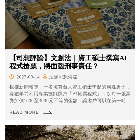
【司想評論】文創法｜資工碩士撰寫AI
程式搶票，將面臨刑事責任？
2023-09-14
法操司想傳媒
根據新聞報導，一名擁有台大資工碩士學歷的周姓男子，
從數年前利用專業技能撰寫「AI搶票程式」，以每一張票
券加價1000至3000元不等的金額，讓客戶可以在第一時間
快速搶到各種熱門票券，靠這項生意讓他在3個月內就能輕
READ MORE
鬆賺到27萬多元。