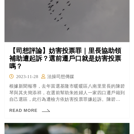
【司想評論】妨害投票罪｜里長協助領
補助遭起訴？選前遷戶口就是妨害投票
嗎？
2023-11-28
法操司想傳媒
根據新聞報導，去年當選基隆市暖暖區八南里里長的陳碧
琴與其夫簡添祥，在選前幫助朱姓婦人一家四口遷戶籍到
自己選區，此行為遭檢方依妨害投票罪嫌起訴。陳碧琴辯
稱她協助朱婦一家遷戶籍是為了讓他們可以申請社會補
READ MORE
助，與選舉並無關聯。