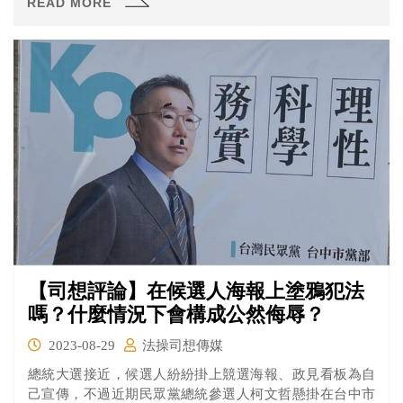
READ MORE
月，可易科罰金9萬元。這名計程車司機出庭時因為認為法
官態度不佳，當庭嗆道「我們是老百姓，你坐在公堂那麼
兇，不嚇人嗎，到法院已經很低頭了好不好」，法官當庭
將人逮捕，並依法怒告陳男妨害公務。
【司想評論】在候選人海報上塗鴉犯法
嗎？什麼情況下會構成公然侮辱？
2023-08-29
法操司想傳媒
總統大選接近，候選人紛紛掛上競選海報、政見看板為自
己宣傳，不過近期民眾黨總統參選人柯文哲懸掛在台中市