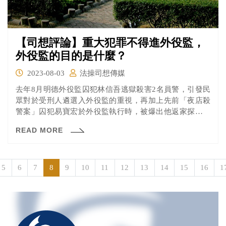
【司想評論】重大犯罪不得進外役監，
外役監的目的是什麼？
2023-08-03
法操司想傳媒
去年8月明德外役監囚犯林信吾逃獄殺害2名員警，引發民
眾對於受刑人遴選入外役監的重視，再加上先前「夜店殺
警案」囚犯易寶宏於外役監執行時，被爆出他返家探視期
間竟用臉書替特種行業宣傳等不良行徑等諸多因素，促使
READ MORE
立法院於7月31日臨時會院會三讀通過「外役監條例修正
案」，加嚴受刑人遴選門檻。
5
6
7
8
9
10
11
12
13
14
15
16
1