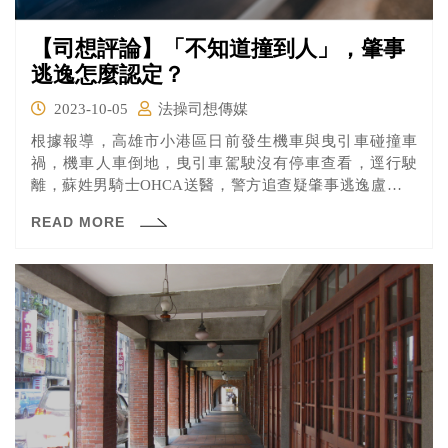
【司想評論】「不知道撞到人」，肇事
逃逸怎麼認定？
2023-10-05
法操司想傳媒
根據報導，高雄市小港區日前發生機車與曳引車碰撞車
禍，機車人車倒地，曳引車駕駛沒有停車查看，逕行駛
離，蘇姓男騎士OHCA送醫，警方追查疑肇事逃逸盧姓駕
駛到案，但他說完全不知道被撞到，警方正釐清事故原
READ MORE
因，究竟怎樣算是肇事逃逸呢？