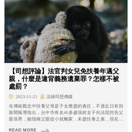
【司想評論】法官判女兒免扶養年邁父
親，什麼是違背義務遺棄罪？怎樣不被
處罰？
2023-11-21
法操司想傳媒
在傳統觀念中扶養父母是子女應盡的責任，不過近日有則
新聞報導指出，台中市有名40多歲張姓女子向法院控告父
親張男，她指稱父親從小就離家，未盡扶養之責，現在已
經75歲年邁，卻要她負擔扶養義務顯然不公平，張男坦承
READ MORE
自己「是不負責任的父親，對女兒很抱歉」，但仍堅稱女