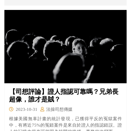
兒應扶養他，台中地院認為張男確實未扶養照顧女兒，據
此判決免除張女的扶養義務。雖然這是一件民事事件，但
在刑法當中有一條條文就是在處罰有義務之人遺棄無自救
力之人。
【司想評論】證人指認可靠嗎？兄弟長
超像，誰才是賊？
2023-10-31
法操司想傳媒
根據美國無辜計畫的統計發現，已獲得平反的冤獄案件
中，有將近75%的冤錯案件是來自於證人的指認錯誤。證