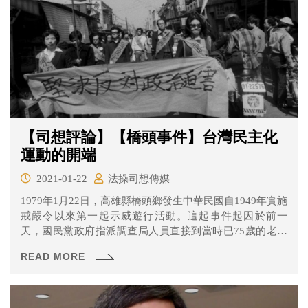
【司想評論】【橋頭事件】台灣民主化
運動的開端
2021-01-22
法操司想傳媒
1979年1月22日，高雄縣橋頭鄉發生中華民國自1949年實施
戒嚴令以來第一起示威遊行活動。這起事件起因於前一
天，國民黨政府指派調查局人員直接到當時已75歲的老縣
長余登發家中將他逮捕歸案，而余登發之子余瑞言也在同
READ MORE
一天在時任縣長的黃友仁家中遭到逮捕，罪名是「涉嫌參
與匪諜吳泰安叛亂」。