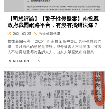
【司想評論】【警子性侵疑案】南投縣
政府裁罰網路平台，有沒有搞錯法條？
2021-03-25
法操司想傳媒
根據新聞報導，2020年間南投某高中爆出男學生性侵同
學，還以自己的爸爸是警察，威脅被害人不得聲張，被害
人不堪長期受辱終告訴家人，由家人帶至派出所報案。後
來事件在網路上遭網友爆料後引發群情激憤，眾人肉搜加
READ MORE
害人與其父，南投縣草屯分局在官方臉書粉絲團發文表示
有關該案的「不實訊息」皆「依法處理」，引發包庇自己
人的質疑；另外南投縣政府則多次行文要求巴哈姆特論
壇、Dcard、PTT等平台刪除揭露未成年加害人相關個資的
文章，雖然該些平台已刪除部分文章，但南投縣政府認為
仍有相關文章未移除，於2021年3月開罰巴哈姆特和Dcard
各6萬元並命限期改善。