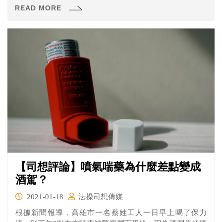
錄上竟然出現這幅名畫，經過調查發現是一名劉姓男子向
READ MORE
人低價收購之後再轉賣給中國收藏家，收藏家再拿出來拍
賣。但是為什麼檢方卻無法以贓物罪起訴劉男呢？來看看
法操的分析。
【司想評論】噴氣喘藥為什麼差點變成
酒駕？
2021-01-18
法操司想傳媒
根據新聞報導，高雄市一名蔡姓工人一日早上喝了保力