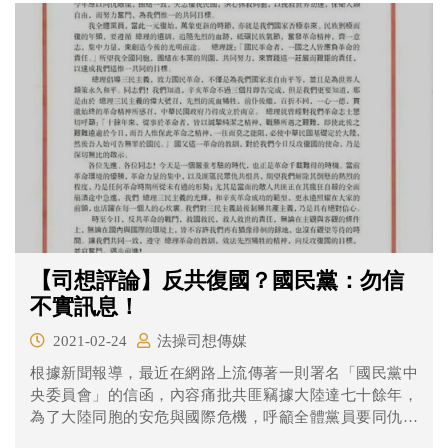
【司想評論】反共復國？國民黨：勿信
不實訊息！
2021-02-24
法操司想傳媒
根據新聞報導，最近在網路上流傳著一則署名「國民黨中
央委員會」的信函，內容痛批共匪竊據大陸達七十餘年，
為了大陸同胞的安危與國際危機，呼籲全體黨員要同仇敵
愾、團結一致反共復國。不過中國國民黨澄清此信絕非國