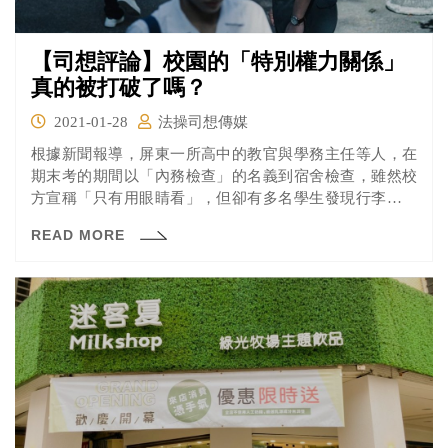
【司想評論】校園的「特別權力關係」
真的被打破了嗎？
2021-01-28
法操司想傳媒
根據新聞報導，屏東一所高中的教官與學務主任等人，在
期末考的期間以「內務檢查」的名義到宿舍檢查，雖然校
方宣稱「只有用眼睛看」，但卻有多名學生發現行李箱有
被開過，甚至連內衣褲都有被翻動的痕跡，引發學生強烈
READ MORE
反彈。學校的所作所為學生都必須要遵守嗎？我國大法官
又是怎麼認為的呢？