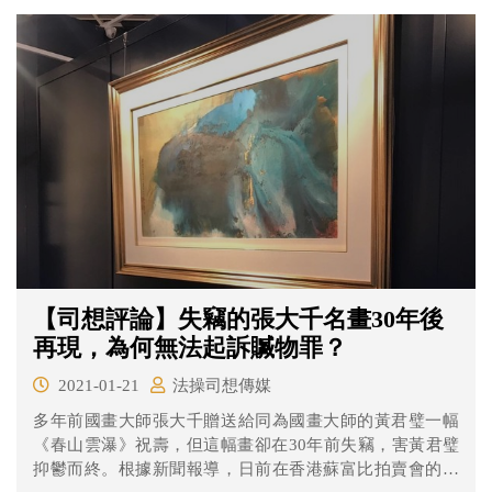
【司想評論】失竊的張大千名畫30年後
再現，為何無法起訴贓物罪？
2021-01-21
法操司想傳媒
多年前國畫大師張大千贈送給同為國畫大師的黃君璧一幅
《春山雲瀑》祝壽，但這幅畫卻在30年前失竊，害黃君璧
抑鬱而終。根據新聞報導，日前在香港蘇富比拍賣會的型