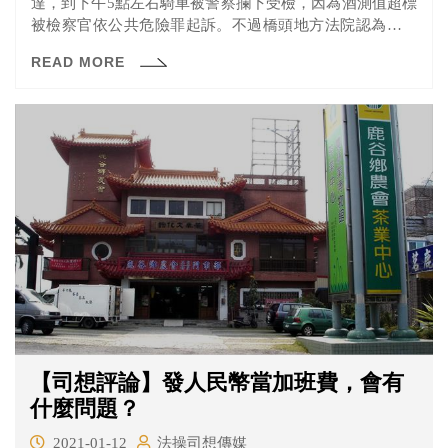
達，到下午5點左右騎車被警察攔下受檢，因為酒測值超標
被檢察官依公共危險罪起訴。不過橋頭地方法院認為，警
方在蔡男接受酒測前並沒有告知其相關權利，且沒有依照
READ MORE
法定程序進行，無法證明所檢測出來的酒精濃度是否受到
其他因素影響而造成，最後判決蔡男無罪。
【司想評論】發人民幣當加班費，會有
什麼問題？
2021-01-12
法操司想傳媒