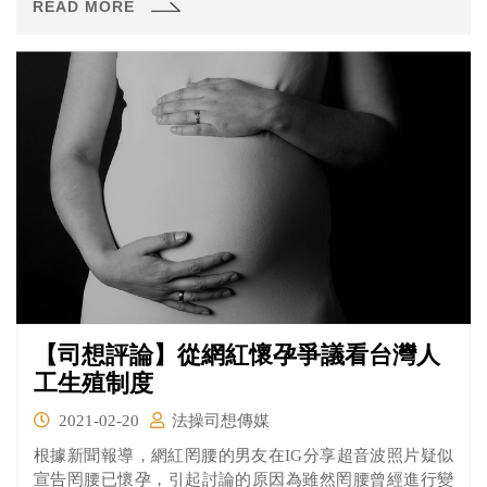
READ MORE
民黨所發，並警告信函製作者已有違法之虞。究竟有可能
會違反什麼法條呢？來看看《法操》的分析。
【司想評論】從網紅懷孕爭議看台灣人
工生殖制度
2021-02-20
法操司想傳媒
根據新聞報導，網紅罔腰的男友在IG分享超音波照片疑似
宣告罔腰已懷孕，引起討論的原因為雖然罔腰曾經進行變