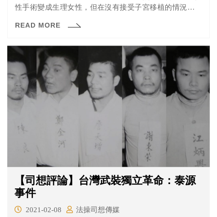
性手術變成生理女性，但在沒有接受子宮移植的情況下，
理論上應無法懷孕生產。對此罔腰的男友再貼出人體研究
READ MORE
同意書，解釋罔腰接受了醫學研究並進行相關手術，然而
衛福部澄清台灣目前沒有核准子宮移植人體試驗案，高雄
市衛生局也表示將約談罔腰釐清其中是否涉及違法行為。
【司想評論】台灣武裝獨立革命：泰源
事件
2021-02-08
法操司想傳媒