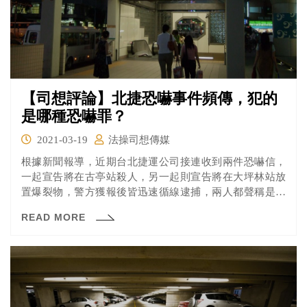
【司想評論】北捷恐嚇事件頻傳，犯的
是哪種恐嚇罪？
2021-03-19
法操司想傳媒
根據新聞報導，近期台北捷運公司接連收到兩件恐嚇信，
一起宣告將在古亭站殺人，另一起則宣告將在大坪林站放
置爆裂物，警方獲報後皆迅速循線逮捕，兩人都聲稱是心
情不好才做出此行為，最終皆被依恐嚇罪送辦。不過各位
READ MORE
知道大家平時所講的恐嚇罪在刑法其實分為兩種不同的法
條嗎？一起來看看吧！