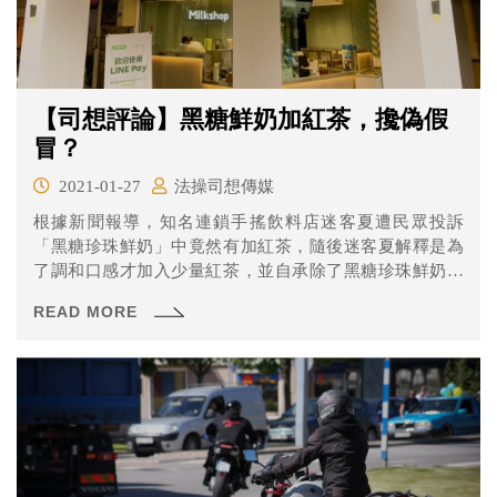
【司想評論】黑糖鮮奶加紅茶，攙偽假
冒？
2021-01-27
法操司想傳媒
根據新聞報導，知名連鎖手搖飲料店迷客夏遭民眾投訴
「黑糖珍珠鮮奶」中竟然有加紅茶，隨後迷客夏解釋是為
了調和口感才加入少量紅茶，並自承除了黑糖珍珠鮮奶之
外，桂圓鮮奶、冬瓜鮮奶以及冬瓜茶都有加紅茶。
READ MORE