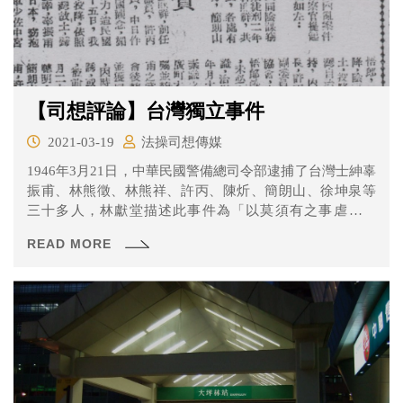
【司想評論】台灣獨立事件
2021-03-19
法操司想傳媒
1946年3月21日，中華民國警備總司令部逮捕了台灣士紳辜
振甫、林熊徵、林熊祥、許丙、陳炘、簡朗山、徐坤泉等
三十多人，林獻堂描述此事件為「以莫須有之事虐待紳
士，台灣統治之黑暗從此更甚矣」。
READ MORE