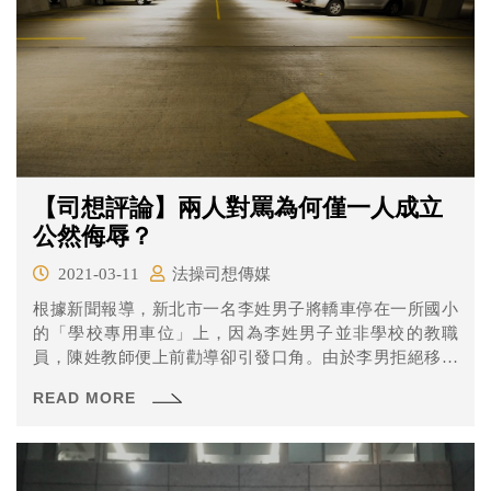
【司想評論】兩人對罵為何僅一人成立
公然侮辱？
2021-03-11
法操司想傳媒
根據新聞報導，新北市一名李姓男子將轎車停在一所國小
的「學校專用車位」上，因為李姓男子並非學校的教職
員，陳姓教師便上前勸導卻引發口角。由於李男拒絕移車
被陳姓教師罵「文盲」、「沒家教」，李男也不甘示弱回
READ MORE
嗆「白癡」、「豬狗不如」等語句，導致雙方互相提告。
近日高等法院二審判處李男拘役30天、緩刑2年，而陳姓教
師獲判無罪，為什麼會差這麼多呢？且看法操的分析。