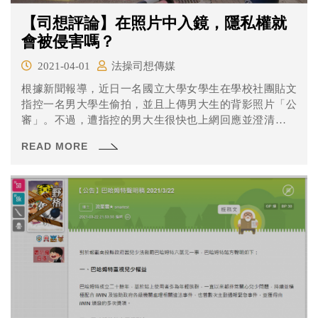
【司想評論】在照片中入鏡，隱私權就
會被侵害嗎？
2021-04-01
法操司想傳媒
根據新聞報導，近日一名國立大學女學生在學校社團貼文
指控一名男大學生偷拍，並且上傳男大生的背影照片「公
審」。不過，遭指控的男大生很快也上網回應並澄清事情
經過，表示當下是在拍攝違停轎車，檢查所拍攝照片是否
READ MORE
清楚時還被誤會成在「檢視戰利品」，非常無奈。之後女
大生雖然修文道歉，但用語讓網友感覺毫無誠意反受輿論
砲轟，造指控的男大生也提告「妨害名譽」。在馬路上被
別人拍照，肖像權或隱私權就會受到侵害嗎？如果覺得被
拍照很不舒服可以算性騷擾嗎？