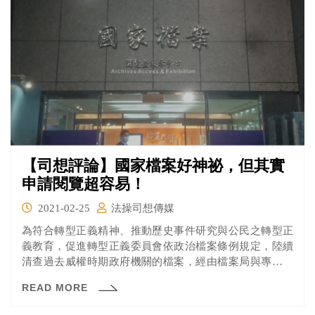
【司想評論】國家檔案好神祕，但其實
申請閱覽超容易！
2021-02-25
法操司想傳媒
為符合轉型正義精神、推動歷史事件研究與公民之轉型正
義教育，促進轉型正義委員會依政治檔案條例規定，陸續
清查過去威權時期政府機關的檔案，經由檔案局與專家學
者審定屬於政治檔案者，將於限期內移轉為國家檔案。
READ MORE