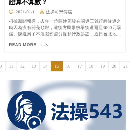
證算不算數？
2021-01-11
法操司想傳媒
根據新聞報導，去年一位陳姓駕駛在國道三號行經隧道之
時因為沒有開亮頭燈，遭後方民眾檢舉後遭開罰3000元罰
鍰。陳姓男子不服裁罰處分提起行政訴訟，近日台北地方
法院判決出爐，法院認為檢舉的民眾在開車的同時，以手
READ MORE
動的方式移動攝影鏡頭進行拍攝，亦構成有礙安全駕駛的
行為。因違法在先，認為該影像不具證據能力，判決撤銷
該罰單。
0
11
12
13
14
15
16
17
18
19
20
21