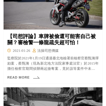
【司想評論】車牌被偷還可能害自己被
關？審檢警一條龍疏失超可怕！
2021-01-26
法操司想傳媒
監察院於2021年1月19日通過臺北地檢署前檢察官蔡甄漪彈
劾案，蔡甄漪（現為新北地方法院家事庭法官）於2015年
擔任檢察官期間偵辦兩起搶奪案，竟於該等案件中未遵守
指認規定誘導被害人，且未對被告許男所陳述事項、車身
READ MORE
顏色不符等情詳加調查，另依偵查所得之證據實難認許男
有犯罪嫌疑卻仍起訴許男，害許男無辜蒙冤入獄119天。後
許男提起再審，經再審法院認定無罪並獲冤獄補償59萬5千
元。