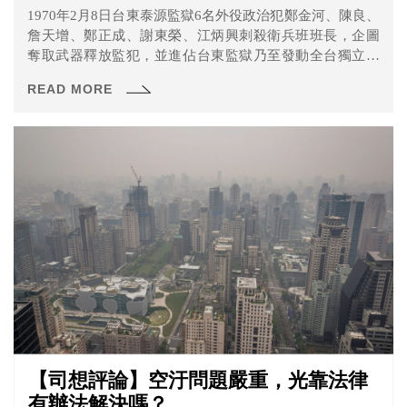
1970年2月8日台東泰源監獄6名外役政治犯鄭金河、陳良、
詹天增、鄭正成、謝東榮、江炳興刺殺衛兵班班長，企圖
奪取武器釋放監犯，並進佔台東監獄乃至發動全台獨立行
動，不過最後起事失敗，鄭金河等六人攜帶槍械逃至山
READ MORE
區，警備總司令部調派陸軍空降部隊進駐，鄭金河等六人
於一個月內全數被逮捕，後稱此事件為泰源事件。
【司想評論】空汙問題嚴重，光靠法律
有辦法解決嗎？