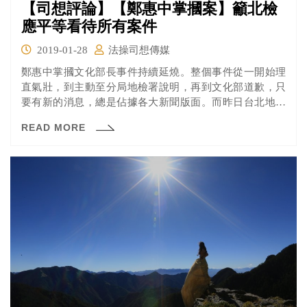
【司想評論】【鄭惠中掌摑案】籲北檢
應平等看待所有案件
2019-01-28
法操司想傳媒
鄭惠中掌摑文化部長事件持續延燒。整個事件從一開始理
直氣壯，到主動至分局地檢署說明，再到文化部道歉，只
要有新的消息，總是佔據各大新聞版面。而昨日台北地檢
署也特別為了此事件發出新聞稿，針對媒體報導鄭姓資深
READ MORE
藝人「遭檢限制住居 委任律師轟：侵害人權」云云，進行
說明。