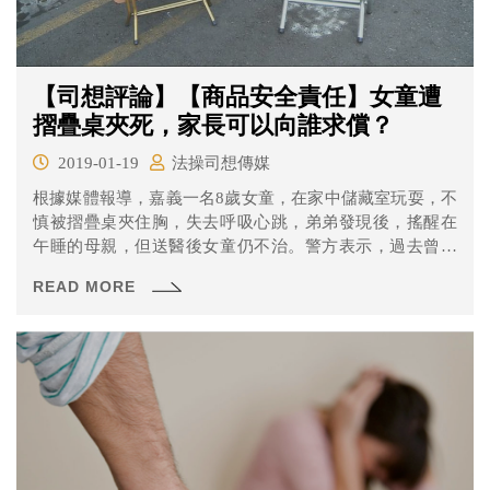
【司想評論】【商品安全責任】女童遭
摺疊桌夾死，家長可以向誰求償？
2019-01-19
法操司想傳媒
根據媒體報導，嘉義一名8歲女童，在家中儲藏室玩耍，不
慎被摺疊桌夾住胸，失去呼吸心跳，弟弟發現後，搖醒在
午睡的母親，但送醫後女童仍不治。警方表示，過去曾發
生過多起方型折疊桌夾死孩童的意外。
READ MORE