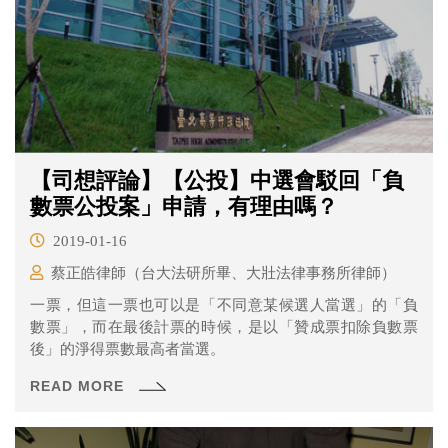
【司想評論】【公投】中選會駁回「負
數票公投案」申請，有理由嗎？
2019-01-16
蔡正皓律師（台大法研所畢、大壯法律事務所律師）
一票，但這一票也可以是「不同意某候選人當選」的「負
數票」，而在最後計票的時候，是以「贊成票扣除負數票
後」的淨得票數最高者當選。
READ MORE