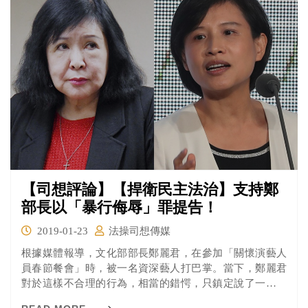
品提出善意提醒…」
【司想評論】【捍衛民主法治】支持鄭
部長以「暴行侮辱」罪提告！
2019-01-23
法操司想傳媒
根據媒體報導，文化部部長鄭麗君，在參加「關懷演藝人
員春節餐會」時，被一名資深藝人打巴掌。當下，鄭麗君
對於這樣不合理的行為，相當的錯愕，只鎮定說了一句：
「怎麼可以這樣」。事後仍然在現場逐桌敬酒後，完成任