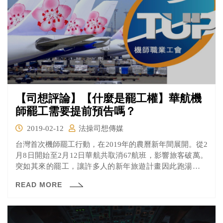
【司想評論】【什麼是罷工權】華航機
師罷工需要提前預告嗎？
2019-02-12
法操司想傳媒
台灣首次機師罷工行動，在2019年的農曆新年間展開。從2
月8日開始至2月12日華航共取消67航班，影響旅客破萬。
突如其來的罷工，讓許多人的新年旅遊計畫因此跑湯，有
些民眾直接對地勤人員咆哮。更引起了罷工需不需要提前
READ MORE
預告的討論，關於罷工我國法是怎麼規定的呢？