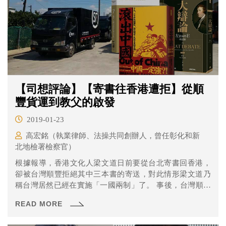
【司想評論】【寄書往香港遭拒】從順
豐貨運到教父的啟發
2019-01-23
高宏銘（執業律師、法操共同創辦人，曾任彰化和新
北地檢署檢察官）
根據報導，香港文化人梁文道日前要從台北寄書回香港，
卻被台灣順豐拒絕其中三本書的寄送，對此情形梁文道乃
稱台灣居然已經在實施「一國兩制」了。 事後，台灣順豐
發表聲明，說明是「…依照當地海關的相關法令規定執
READ MORE
行，為了保障客戶權益，避免不符該目的地寄遞規定造成
退件、沒收等情況，而影響客戶寄遞服務，均針對寄件物