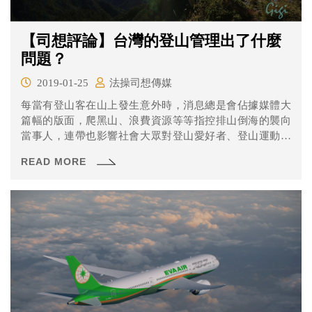
【司想評論】台灣的登山管理出了什麼
問題？
2019-01-25
法操司想傳媒
每當有登山客在山上發生意外時，消息總是會佔據媒體大
篇幅的版面，爬黑山、浪費資源等等指控排山倒海的襲向
當事人，連帶也影響社會大眾對登山愛好者、登山運動的
觀感，不過同樣的，山友們也長期反抗這樣的指控和標
READ MORE
籤，認為因為大部分的人，包含法令規範都不了解登山運
動，才會造成這樣的誤解以及畸形法令規範產生。到底問
題出在哪裡呢？以下初步討論幾個爭議點，大家一起來思
考看看到底怎麼做會比較好吧！