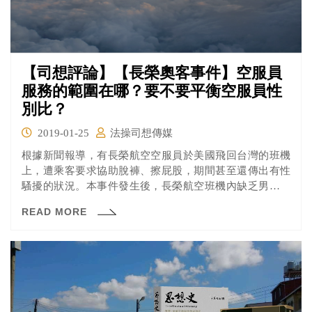
【司想評論】【長榮奧客事件】空服員
服務的範圍在哪？要不要平衡空服員性
別比？
2019-01-25
法操司想傳媒
根據新聞報導，有長榮航空空服員於美國飛回台灣的班機
上，遭乘客要求協助脫褲、擦屁股，期間甚至還傳出有性
騷擾的狀況。本事件發生後，長榮航空班機內缺乏男性空
服員的現狀問題又再度受到關注，只是民航局對外說明表
READ MORE
示依法無權要求航空公司增設男組員，且這樣的要求可能
也會有性平的疑慮。