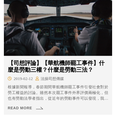
【司想評論】【華航機師罷工事件】什
麼是勞動三權？什麼是勞動三法？
2019-02-12
法操司想傳媒
根據新聞報導，春節期間華航機師罷工事件引發社會對於
勞工權益的討論。雖然本次罷工事件外界評價兩極化，但
也有勞動法學者指出，從近年的勞動事件可以發現，我國
的勞權意識已漸漸抬頭。 什麼是勞動三權？ 隨著勞動法規
READ MORE
的逐步修正，越來越多人開始重視勞工權益問題。而當我
們要討論勞工權益到底有哪些的時候，就不得不得先理解