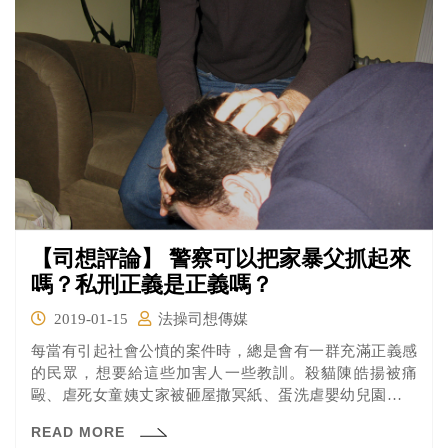
【司想評論】 警察可以把家暴父抓起來
嗎？私刑正義是正義嗎？
2019-01-15
法操司想傳媒
每當有引起社會公憤的案件時，總是會有一群充滿正義感
的民眾，想要給這些加害人一些教訓。殺貓陳皓揚被痛
毆、虐死女童姨丈家被砸屋撒冥紙、蛋洗虐嬰幼兒園、痛
毆肉圓家暴父等等。但你知道這樣動用私刑，可能要付出
READ MORE
什麼樣的代價嗎？