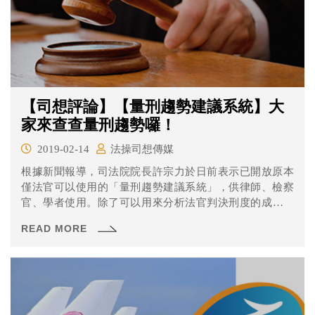
【司想評論】【量刑趨勢建議系統】大
家來查查量刑趨勢囉！
2019-02-14
法操司想傳媒
根據新聞報導，司法院院長許宗力於日前表示已開放原本
僅法官可以使用的「量刑趨勢建議系統」，供律師、檢察
官、學者使用。除了可以用來分析法官判決刑度的成因，
也可以供律師作為與法官討論量刑範圍的依據。 新的「量
READ MORE
刑建議趨勢系統」！ 不知道大家有沒有想過，當法官適用
法條處罰行為人時，面對一個空泛的刑度範圍，究竟要怎
麼判決呢？大家的量刑有沒有什麼規律呢？會不會有太輕
或太重呢？