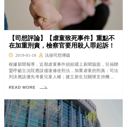
【司想評論】【虐童致死事件】重點不
在加重刑責，檢察官要用殺人罪起訴！
2019-01-18
法操司想傳媒
根據新聞報導，近期虐童事件頻頻躍上新聞版面，兒福聯
盟呼籲立法院應該儘速修改刑法，加重虐童的刑責；司法
判決應該優先考量兒童人權；建立新生兒關懷支持機制。
兒福聯盟認為，目前刑責即便家中後仍然過低，不符合社
READ MORE
會期待，立法院應該要修法調高。兒福聯盟也指出，司法
對於「凌虐」、「故意致死」等等的見解，和社會大眾的
想法有落差，導致人民對司法不信任，進而尋求私刑正
義。