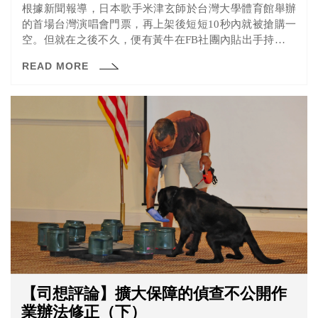
根據新聞報導，日本歌手米津玄師於台灣大學體育館舉辦
的首場台灣演唱會門票，再上架後短短10秒內就被搶購一
空。但就在之後不久，便有黃牛在FB社團內貼出手持整疊
門票的照片，並以原價數倍的價格販售。主辦方表示，希
READ MORE
望網友不要購買黃牛票，並請網友協助檢舉黃牛票，而被
認定是黃牛票的票券序號會被公告取消入場資格，並預定
於日後啟動相關退費作業。
【司想評論】擴大保障的偵查不公開作
業辦法修正（下）