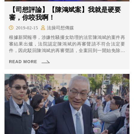
【司想評論】【陳鴻斌案】我就是硬要
審，你咬我啊！
2019-02-15
法操司想傳媒
根據新聞報導，涉嫌性騷擾女助理的法官陳鴻斌的案件再
審結果出爐，法院認定陳鴻斌的再審聲請不符合法定要
件，因此駁回陳鴻斌的再審聲請，全案回到一開始免除法
官職務的狀態。 法官法定原則「不等於」法官恆定原則！
READ MORE
2018年中，陳案再審結果出來前後，不少學者、實務界人
士便對於本案的許多問題點作出批評，而其中問題最大的
莫過於陳案再審法庭審判長林文舟的爭議了！ 讓我們先來
複習一下本案的狀況，以下的編號為事件發生順序：