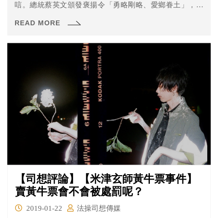
唁。總統蔡英文頒發褒揚令「勇略剛略、愛鄉眷土」，享
「台灣民主戰車」稱譽。但究竟黃金島是誰？為什麼被稱
READ MORE
為228戰士呢？
【司想評論】【米津玄師黃牛票事件】
賣黃牛票會不會被處罰呢？
2019-01-22
法操司想傳媒