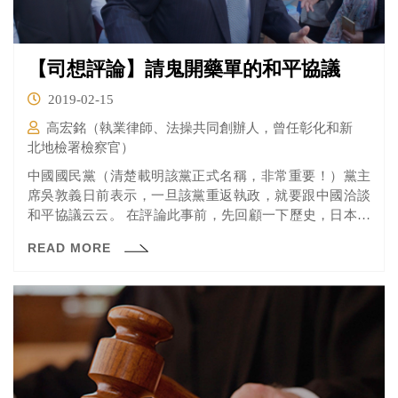
【司想評論】請鬼開藥單的和平協議
2019-02-15
高宏銘（執業律師、法操共同創辦人，曾任彰化和新
北地檢署檢察官）
中國國民黨（清楚載明該黨正式名稱，非常重要！）黨主
席吳敦義日前表示，一旦該黨重返執政，就要跟中國洽談
和平協議云云。 在評論此事前，先回顧一下歷史，日本向
同盟國宣布投降後不久，中華民國國民政府主席蔣中正即
READ MORE
邀中國共產黨（清楚載明該黨正式名稱，非常重要！）欲
進行會談。1945年8月29日，中華民國國民政府和中國共產
黨代表在中國重慶進行會談，中華民國國民政府主席蔣中
正和中國共產黨主席毛澤東均有與會，更拍照合影，凸顯
和平氣氛，後於同年10月10日簽訂《雙十協定》，共同表
示避免內戰、和平建國、推動民主等目標。但就在《雙十
協定》簽訂未久，國共內戰就全面爆發！後面的事，大家
應該就很清楚了。