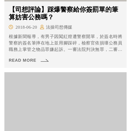
【司想評論】踩爆警察給你簽罰單的筆
算妨害公務嗎？
2018-06-20
法操司想傳媒
根據新聞報導，有男子因闖紅燈遭警察開單，於簽名時將
警察的簽名筆摔在地上並用腳踩碎，檢察官依損壞公務員
職務上掌管之物品罪嫌起訴。一審法院判決無罪，二審檢
察官改以妨害公務罪上訴，高院法官則認為男子觸犯妨害
READ MORE
公務罪責，判決拘役10天。(註)