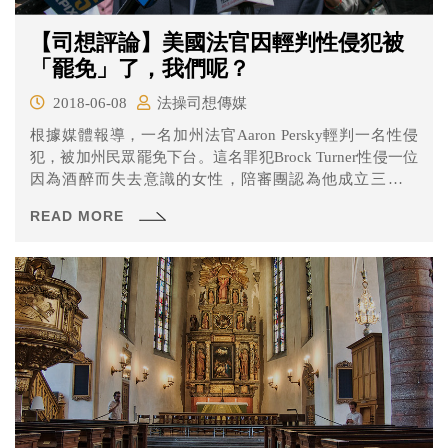
【司想評論】美國法官因輕判性侵犯被
「罷免」了，我們呢？
2018-06-08
法操司想傳媒
根據媒體報導，一名加州法官Aaron Persky輕判一名性侵
犯，被加州民眾罷免下台。這名罪犯Brock Turner性侵一位
因為酒醉而失去意識的女性，陪審團認為他成立三個重
罪，意圖性侵他人、性侵酒醉者、性侵無意識者。這三個
READ MORE
罪名足以讓Turner被判刑14年，但這名法官卻以過重的刑責
會對Turner的未來造成影響，且認為Turner並不會對他人造
成危害為由，僅判決Turner有期徒刑6個月。引起全民激
憤，這樣的判決也讓Aaron Persky成為加州近80年來，首位
被民眾選票罷免下台的法官。