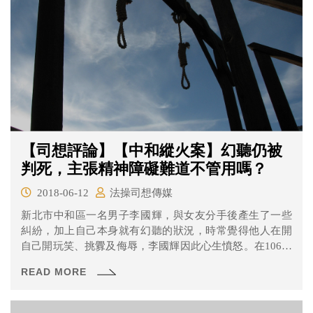
【司想評論】【中和縱火案】幻聽仍被
判死，主張精神障礙難道不管用嗎？
2018-06-12
法操司想傳媒
新北市中和區一名男子李國輝，與女友分手後產生了一些
糾紛，加上自己本身就有幻聽的狀況，時常覺得他人在開
自己開玩笑、挑釁及侮辱，李國輝因此心生憤怒。在106年
5月至六月間，兩次以點燃浸泡沙拉油的繩索、抹布朝向他
READ MORE
人住家大門、機車丟擲。在106年11月22日犯下本案的犯
行，放火燒毀有人居住的建築物，造成9人身亡。