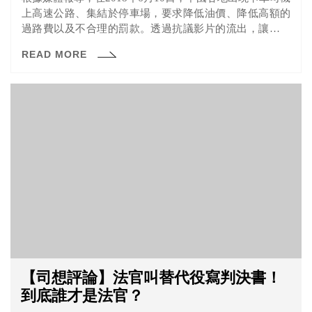
上高速公路、集結於停車場，要求降低油價、降低高額的
過路費以及不合理的罰款。透過抗議影片的流出，讓我們
看到即便是在集權的中國，仍有一群人民，為了自己的生
READ MORE
計與權利，走上街頭抗爭。
【司想評論】法官叫替代役寫判決書！
到底誰才是法官？