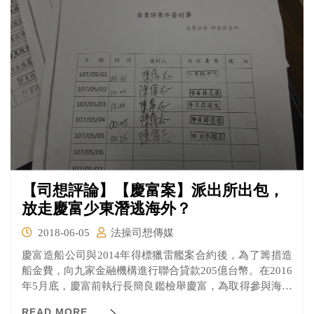
【司想評論】【慶富案】派出所出包，
放走慶富少東潛逃海外？
2018-06-05
法操司想傳媒
慶富造船公司與2014年得標獵雷艦案合約後，為了籌措造
船金費，向九家金融機構進行聯合貸款205億台幣。在2016
年5月底，慶富前執行長簡良鑑檢舉慶富，為取得參與海軍
獵雷艦的資格，將公司資本額從5億元不實增資到30億元。
READ MORE