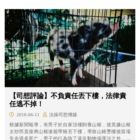
【司想評論】不負責任丟下樓，法律責
任逃不掉！
2018-06-11
法操司想傳媒
根據新聞報導，有男子於自家頂樓飼養山豬，後竟嫌山豬
太吵而直接將山豬連籠帶豬丟下樓，導致山豬墜樓後當場
失血過多死亡，男子的行為除了違反動物保護法之外，是