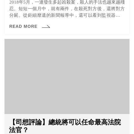
2018年5月，一連發生多起凶殺案，殺人的手法也越來越殘
忍。短短一個月中，就有兩件，在殺死對方後，還將對方
分屍。從鉅細靡遺的新聞報導中，還可以看到監視器的畫
面，令人不敢直視。究竟以殘忍的手法殺人，殺人後再分
READ MORE
屍，除了會構成殺人罪外，是否會另外構成其他的罪呢？
若兇手的家人協助藏匿證據，是否會構成滅證罪？兇手畏
罪自殺後，受害家屬該如何討回公道呢？
【司想評論】總統將可以任命最高法院
法官？