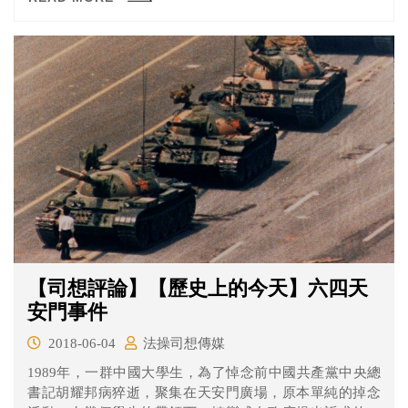
而當初要借給慶富58億的一銀，也未撥款給慶富，因為慶
富貸款的抵押品只有製造獵雷艦的合約。
【司想評論】【歷史上的今天】六四天
安門事件
2018-06-04
法操司想傳媒
1989年，一群中國大學生，為了悼念前中國共產黨中央總
書記胡耀邦病猝逝，聚集在天安門廣場，原本單純的掉念