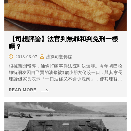
【司想評論】法官判無罪和判免刑一樣
嗎？
2018-06-07
法操司想傳媒
根據新聞報導，油條打頭事件法院判決無罪。今年初巴哈
姆特網友因自己買的油條被3歲小朋友偷咬一口，與其家長
理論但家長表示「一口油條又不會少塊肉」，使其理智線
斷線，憤而以手中的油條敲打小孩的頭5到6下。此案經調
READ MORE
解不成，小孩家長提起傷害罪的刑事告訴，據樓主自己表
示，最終法院認為：以油條打頭的行為雖然不對，但是也
教了小朋友社會倫理，判決樓主免罰，但必須要向小朋友
道歉。