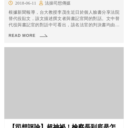
2018-06-11
法操司想傳媒
根據新聞報導，台大教授李茂生近日於個人臉書分享法院
替代役貼文，該文描述撰文者與書記官間的對話。文中替
代役與書記官的對話中可看出，該名法官的判決書均由替
代役完成，且法官甚至連大綱都沒有擬，只有在替代役完
READ MORE
成的判決書內填上刑度及簽名。此文一出引發眾多回響。
【司想評論】超神祕！檢察長到底是怎