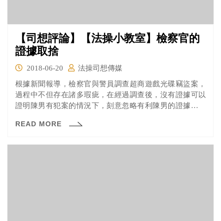
【司想評論】【法操小教室】檢察官的
證據取捨
2018-06-20
法操司想傳媒
根據新聞報導，檢察官與警員調查超商遊戲光碟竊盜案，
過程中不但存在諸多瑕疵，在經過調查後，沒有證據可以
證明陳男有犯案的情況下，刻意忽略有利陳男的證據，草
率將陳男起訴，陳男於遭起訴後自殺身亡。目前監察院已
READ MORE
經通過對該檢察官以及員警的彈劾案，後續將由公務員懲
戒委員會與司法院職務法庭進行審理。依監察院的報告，
本案檢察官在證據認定與取捨上，違反了哪些法律規定
呢？