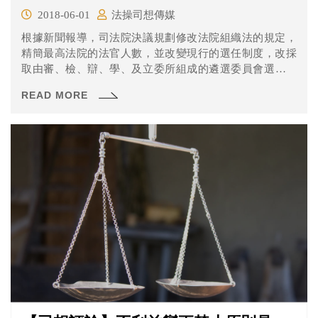
2018-06-01
法操司想傳媒
根據新聞報導，司法院決議規劃修改法院組織法的規定，
精簡最高法院的法官人數，並改變現行的選任制度，改採
取由審、檢、辯、學、及立委所組成的遴選委員會選拔，
再由總統任命的「特任官」選拔模式。考選部對此種修法
READ MORE
方向表示不支持，也有人質疑是為特定人量身打造的制
度。