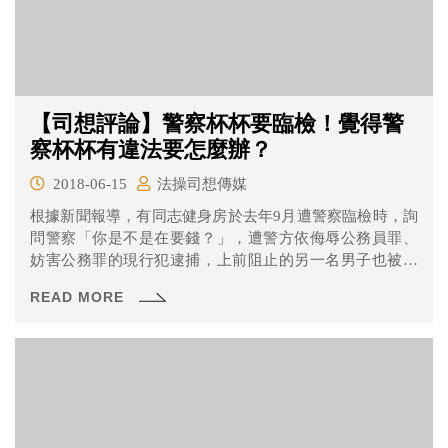
【司想評論】警察杯杯要臨檢！覺得警
察杯杯有違法要怎麼辦？
2018-06-15
法操司想傳媒
根據新聞報導，有同志健身房於去年9月遭警察臨檢時，詢
問警察「你是不是在要錢？」，遭警方依侮辱公務員罪、
妨害公務罪的現行犯逮捕，上前阻止的另一名男子也被依
妨害公務罪、傷害罪等罪現行犯逮捕。經法院調查，該健
READ MORE
身房於3年間遭警方臨檢186次，法官認為男子只是提出質
疑，勸架男子也沒有拉扯警方，士林地方法院於近日判決
兩人無罪。有網友表示，警方這樣的行為根本就是一種歧
視。