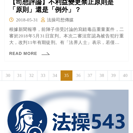
【司想評論】不利益變更禁止原則是
「原則」還是「例外」？
2018-05-31
法操司想傳媒
根據新聞報導，前陣子倍受討論的寫錯毒品重量案件，二
審於2018年5月31日宣判。本次二審法官認為被告犯行重
大，改判11年有期徒刑。有「法界人士」表示，若僅被告
上訴而檢方未上訴，可能有不利益變更禁止原則的適用，
READ MORE
最終結果仍未定。
30
31
32
33
34
35
36
37
38
39
40