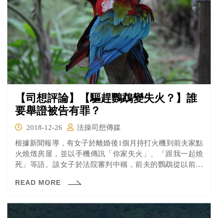
【司想評論】【驅趕鸚鵡變失火？】誰
要舉證被告有罪？
2018-12-26
法操司想傳媒
根據新聞報導，有女子於離婚後1個月持打火機到前夫家點
火燒燬房屋，並以手機傳訊「你家失火」、「跟我一起燒
死」等語。該女子於法院審判中稱，前夫的鸚鵡從以前就
很討厭她，由於進屋後被鸚鵡襲擊，所以拿出身上的打火
READ MORE
機點火驅趕，不慎引燃衣櫥內的衣物造成大火。法院最後
認為，檢察官無法證明女子有放火的故意，依失火罪判處5
個月有期徒刑，並得易科罰金。