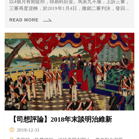
以4個月有期徒刑，得易科罰金。馬英九不服，上訴三審，
三審再度逆轉，於2019年1月4日，撤銷二審判決，發回更
審。對此馬英九回應，對自己的清白有信心，對法院的公
READ MORE
正有期待；柯建銘則對外表示，最高法院自我矮化、濫權
發回、刻意護航、極為荒謬，但他極具信心，將在更一審
時能夠贏得勝利。
【司想評論】2018年末談明治維新
2018-12-31