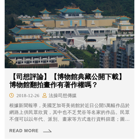
【司想評論】【博物館典藏公開下載】
博物館翻拍畫作有著作權嗎？
2018-12-26
法操司想傳媒
根據新聞報導，美國芝加哥美術館於近日公開5萬幅作品於
網路上供民眾欣賞，其中也不乏梵谷等名家的作品。民眾
不僅可以以年代、派別、畫家等方式進行資料篩選；圖片
也以極高畫質呈現。此外，該博物館的畫作採用CC0協議，
READ MORE
不僅可以放到臉書的個人專頁上，也可以用於商業利用。