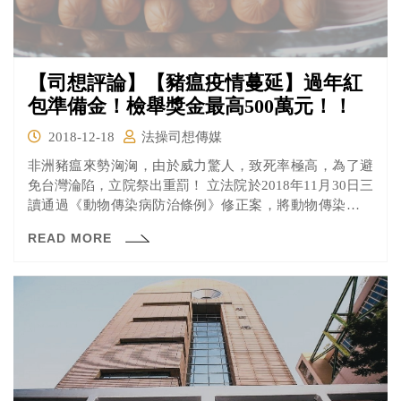
【司想評論】【豬瘟疫情蔓延】過年紅
包準備金！檢舉獎金最高500萬元！！
2018-12-18
法操司想傳媒
非洲豬瘟來勢洶洶，由於威力驚人，致死率極高，為了避
免台灣淪陷，立院祭出重罰！ 立法院於2018年11月30日三
讀通過《動物傳染病防治條例》修正案，將動物傳染病防
治條例第45條之1從原本3000元以上1萬5千元以下罰鍰，
READ MORE
提高到1萬元以上100萬元以下。而總統也在12月12日總統
公告後，依據中央法規標準法第13條規定，該法規在12月
14日正式生效。