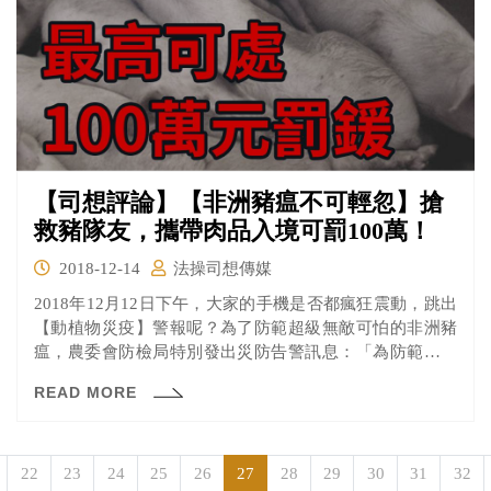
【司想評論】【非洲豬瘟不可輕忽】搶
救豬隊友，攜帶肉品入境可罰100萬！
2018-12-14
法操司想傳媒
2018年12月12日下午，大家的手機是否都瘋狂震動，跳出
【動植物災疫】警報呢？為了防範超級無敵可怕的非洲豬
瘟，農委會防檢局特別發出災防告警訊息：「為防範非洲
豬瘟，請勿網購肉品寄送台灣，違者可處7年徒刑。自國外
READ MORE
返國勿攜帶肉製品入境，違者可處100萬元！」
22
23
24
25
26
27
28
29
30
31
32