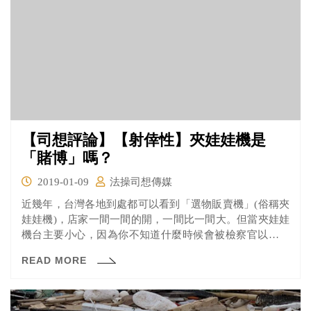
【司想評論】【射倖性】夾娃娃機是
「賭博」嗎？
2019-01-09
法操司想傳媒
近幾年，台灣各地到處都可以看到「選物販賣機」(俗稱夾
娃娃機)，店家一間一間的開，一間比一間大。但當夾娃娃
機台主要小心，因為你不知道什麼時候會被檢察官以賭博
罪起訴！根據媒體報導，陳男在娃娃機內，擺放價值1000
READ MORE
元的藍芽喇叭，但將保證取物價設定1280元及1680元。檢
察官認為定價明顯高於商品價格，且可能用10元硬幣就有
機會夾到，具有「射倖性」，且違反電子遊戲場業管理條