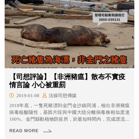
例將陳男起訴。
【司想評論】【非洲豬瘟】散布不實疫
情言論 小心被重罰
2019-01-08
法操司想傳媒
2018年底，一隻死豬漂到金門金沙鎮同浦，檢出非洲豬瘟
病毒核酸陽性，基因片段與中國大陸分離病毒株相似度達
100%。金門縣動植物防疫所，於最短時間內，完成漂流死
豬周邊半徑5公里10個豬場(3公里內1場，3-5公里9場)豬隻
READ MORE
採樣(共200支豬血清)，確認附近的養豬場的豬非洲豬瘟均