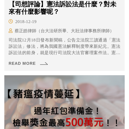
【司想評論】憲法訴訟法是什麼？對未
來有什麼影響呢？
2018-12-19
蔡正皓律師（台大法研所畢、大壯法律事務所律師）
司法院12月18日發布新聞稿，公告立法院三讀通過「憲法
訴訟法」修法，將為我國憲法解釋制度帶來新紀元。憲法
訴訟法的前身，就是現行司法院大法官審理案件法。憲法
訴訟法針對大法官審理案件法的諸多條文大舉更動，同時
READ MORE
設定3年後施行，綜觀其條文，確實對現行釋憲制度有不少
變動。究竟憲法訴訟法具體做了哪些變革，本文以下將稍
作解析。