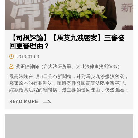
【司想評論】【馬英九洩密案】三審發
回更審理由？
2019-01-09
蔡正皓律師（台大法研所畢、大壯法律事務所律師）
最高法院在1月3日公布新聞稿，針對馬英九涉嫌洩密案，
廢棄原本的有罪判決，而將案件發回高等法院重新審理。
綜觀最高法院的新聞稿，最主要的發回理由，仍然圍繞在
長期以來爭論不休、也備受討論的問題：總統與行政院長
READ MORE
所下達的指示，是否在其職權範圍內？有沒有侵害司法的
「撈過界」疑慮？本文以下將解析最高法院的新聞稿內
容，並簡要評論。