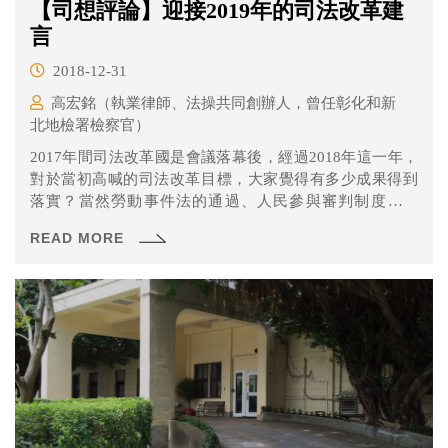
【司想評論】迎接2019年的司法改革建
言
2018-12-31
高宏銘（執業律師、法操共同創辦人，曾任彰化和新
北地檢署檢察官）
2017年間司法改革國是會議落幕後，經過2018年這一年，
對於當初高喊的司法改革目標，大家覺得有多少成果得到
落實？當然勞動事件法的通過、人民參與審判制度的研
擬、憲法訴訟法的通過等當然可以說是落實司改會議決議
READ MORE
的正向發展，可是坦白說經過2018年這一年，政府各部門
其實都仍未直指司法改革的核心-透明公開的程序和汰除不
適任法官及檢察官。