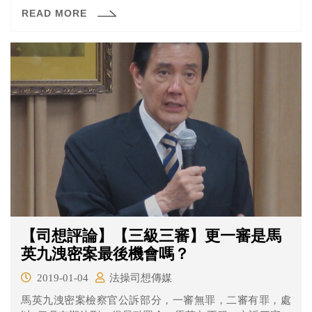
拿到錢，因為頻道收入都進了他們創立的「赤子創意」公
READ MORE
司，而脖子就是公司負責人。而脖子則拍片回應指影片過
分誇大。
【司想評論】【三級三審】更一審是馬
英九洩密案最後機會嗎？
2019-01-04
法操司想傳媒
馬英九洩密案檢察官公訴部分，一審無罪，二審有罪，處