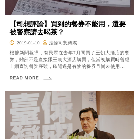
【司想評論】買到的餐券不能用，還要
被警察請去喝茶？
2019-01-10
法操司想傳媒
根據新聞報導，有民眾在去年7月間買了王朝大酒店的餐
券，雖然不是直接跟王朝大酒店購買，但當初購買時曾經
上網查詢餐券序號，確認過是有效的餐券且尚未使用後才
購買，但後來該民眾到飯店要使用餐券時，卻遭飯店告知
READ MORE
這些餐券是偽卡盜刷的不能使用，飯店還報警讓該民眾直
接被警察請到警局「協助說明」。餐券明明是真的，為什
麼王朝大酒店可以拒絕讓民眾使用呢？王朝大酒店這樣的
處理方式合理嗎？一起來分析看看吧！