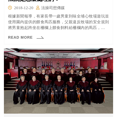
2018-12-20
法操司想傳媒
根據新聞報導，有家長帶一歲男童到味全埔心牧場遊玩並
使用園內提供的餵食馬匹服務，父親違反牧場的安全規則
將男童抱起跨坐在柵欄上餵食飼料給柵欄內的馬匹，但一
時不慎男童右手手指被馬咬斷。家長對味全提起損害賠償
READ MORE
訴訟，台北地方法院認為雙方都必須負擔部份過失，判決
味全應賠償75萬元。