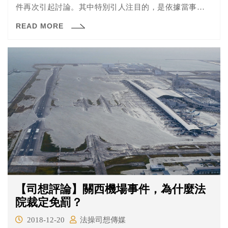
件再次引起討論。其中特別引人注目的，是依據當事人的
說法，佔領政院案開庭時，法官「依職權」傳喚6名警員到
READ MORE
場，其中包括案發當時的現場指揮官方仰寧。但疑似沒有
說清楚傳喚這6名員警到庭的待證事實為何、也沒有事先給
予被告陳述意見的機會，在開庭時引起了不小的爭議。
【司想評論】關西機場事件，為什麼法
院裁定免罰？
2018-12-20
法操司想傳媒