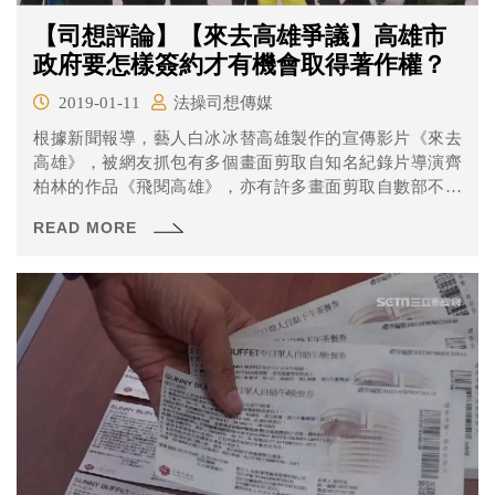
【司想評論】【來去高雄爭議】高雄市
政府要怎樣簽約才有機會取得著作權？
2019-01-11
法操司想傳媒
根據新聞報導，藝人白冰冰替高雄製作的宣傳影片《來去
高雄》，被網友抓包有多個畫面剪取自知名紀錄片導演齊
柏林的作品《飛閱高雄》，亦有許多畫面剪取自數部不同
影片。對此爭議，高雄市府團隊表示，白冰冰作品中的畫
READ MORE
面均由高雄市政府授權提供。但《飛閱高雄》製片公司則
認為不希望齊導的影片被以任何形式剪輯並重製成其他影
片。 涉及侵害的是重製權？還是改作權？還是同一性保持
權？