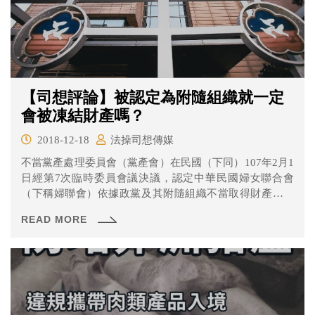
【司想評論】被認定為附隨組織就一定
會被凍結財產嗎？
2018-12-18
法操司想傳媒
不當黨產處理委員會（黨產會）在民國（下同）107年2月1
日經第7次臨時委員會議決議，認定中華民國婦女聯合會
（下稱婦聯會）依據政黨及其附隨組織不當取得財產處理
條例（下稱黨產條例）第4條第2款後段、黨產條例施行細
READ MORE
則第2條，屬於中國國民黨的附隨組織，並做成黨產會107
年2月1日黨產處字第 107001 號處分書（下稱系爭處分）。