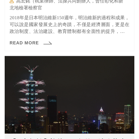
高宏銘（執業律師、法操共同創辦人，曾任彰化和新
北地檢署檢察官
2018年是日本明治維新150週年，明治維新的過程和成果，
可以說是國家發展史上的奇蹟，不僅是經濟層面，更是在
政治制度、法治建設、教育體制都有全面性的提升，從明
治維新起迄今，日本已經成為政治、經濟、學術和文化各
READ MORE
層面都有廣泛影響力的國家。回首這件人類歷史上的大
事，身處即將告別2018年的台灣，究竟能得到哪些啟發？