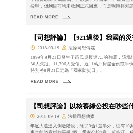
檢舉，但到目前均未收到正式回應，而是輾轉得知
呼籲宜蘭縣政府重啟調查程序，並且對縣內各校進
READ MORE
也請監察院調查宜蘭縣政府多年疏於保護體操選手的
【司想評論】【921過後】我國的
2018-09-19
法操司想傳媒
1999年9月21日發生了芮氏規模達7.3的強震，這
30人失蹤、11,306人受傷、近11萬戶房屋全倒或
特別將9月21日定為「國家防災日」。
READ MORE
【司想評論】以核養綠公投在吵些
2018-09-19
法操司想傳媒
年底大選進入倒數階段，除了9合1選舉外，也有1
審查的議案婚姻平權2案、愛家公投3案、反空汙、