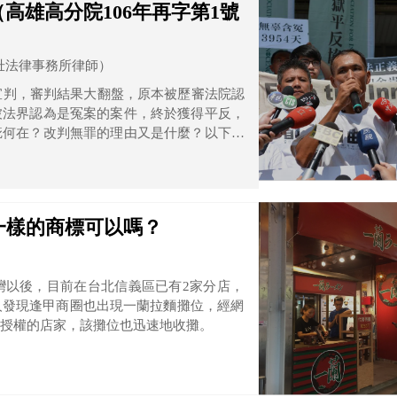
高雄高分院106年再字第1號
壯法律事務所律師）
宣判，審判結果大翻盤，原本被歷審法院認
被法界認為是冤案的案件，終於獲得平反，
疵何在？改判無罪的理由又是什麼？以下本
一樣的商標可以嗎？
灣以後，目前在台北信義區已有2家分店，
人發現逢甲商圈也出現一蘭拉麵攤位，經網
授權的店家，該攤位也迅速地收攤。