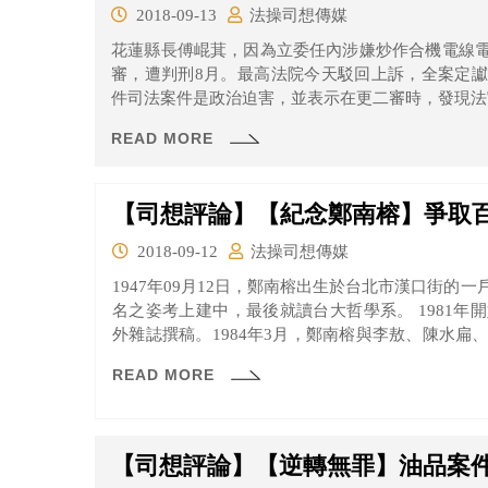
2018-09-13
法操司想傳媒
花蓮縣長傅崐萁，因為立委任內涉嫌炒作合機電線
審，遭判刑8月。最高法院今天駁回上訴，全案定
件司法案件是政治迫害，並表示在更二審時，發現法
READ MORE
【司想評論】【紀念鄭南榕】爭取
2018-09-12
法操司想傳媒
1947年09月12日，鄭南榕出生於台北市漢口街的
名之姿考上建中，最後就讀台大哲學系。 1981年開始，鄭南榕以自由作家的身份為當時的黨
外雜誌撰稿。1984年3月，鄭南榕與李敖、陳水
代週刊》，口號定為：「爭取百分之百言論自由」
READ MORE
期，週刊發行期間曾數度遭警方依《臺灣省戒嚴期
仍然堅持發行了5年8個月，同時也創下了史上被查
【司想評論】【逆轉無罪】油品案