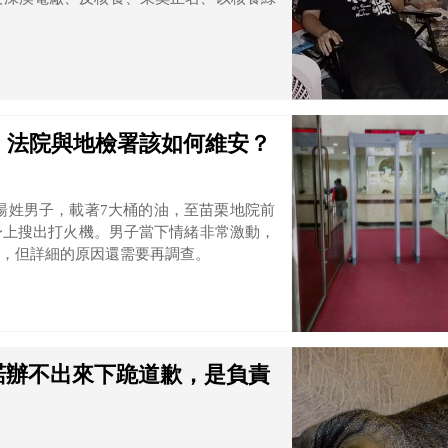
】法院與地檢署該如何維安？
名湯姓男子，載著7大桶的油，至苗栗地院前
身上搜出打火機。男子當下情緒非常激動，
，但詳細的原因還需要再調查。
諾辦不出來下跪道歉，是負責