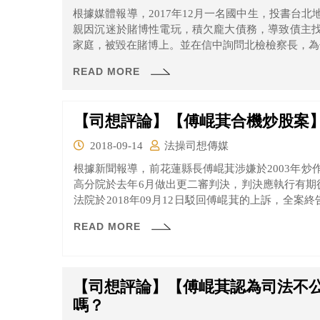
根據媒體報導，2017年12月一名國中生，投書台
親因沉迷於賭博性電玩，積欠龐大債務，導致債主
家庭，被毀在賭博上。並在信中詢問北檢檢察長，為
READ MORE
【司想評論】【傅崐萁合機炒股案
2018-09-14
法操司想傳媒
根據新聞報導，前花蓮縣長傅崐萁涉嫌於2003年
高分院於去年6月做出更二審判決，判決應執行有期
法院於2018年09月12日駁回傅崐萁的上訴，全案
適用妥速審判法後更二審竟然只少一個月，且又在選
READ MORE
【司想評論】【傅崐萁認為司法不
嗎？