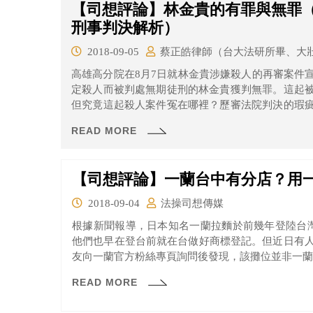
【司想評論】林金貴的有罪與無罪（
刑事判決解析）
2018-09-05
蔡正皓律師（台大法研所畢、大
高雄高分院在8月7日就林金貴涉嫌殺人的再審案件
定殺人而被判處無期徒刑的林金貴獲判無罪。這起
但究竟這起殺人案件冤在哪裡？歷審法院判決的瑕
文將為各位解析。
READ MORE
【司想評論】一蘭台中有分店？用
2018-09-04
法操司想傳媒
根據新聞報導，日本知名一蘭拉麵於前幾年登陸台
他們也早在登台前就在台做好商標登記。但近日有
友向一蘭官方粉絲專頁詢問後發現，該攤位並非一蘭
READ MORE