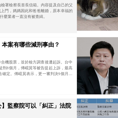
北地檢署檢察長首長信箱。內容提及自己的父
找上門，媽媽因此和爸爸離婚，原本幸福的
什麼業者一直沒有被查緝。
】本案有哪些減刑事由？
炒作合機股票，並於檢方調查後遭起訴。台中
徒刑8個月，傅崐萁等被告提起上訴，最高
終告確定。傅崐萁表示，更一審判決9個月，
前駁回上訴，質疑有司法迫害。
公】監察院可以「糾正」法院