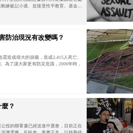
該教練被記小過、並接受性平教育。基金會
行全面性調查，使訓練環境更加安全，同時
失職。
災害防治現況有改變嗎？
場地震造成很大的損傷，造成2,415人死亡、
半倒。為了讓大家更有防災意識，2000年時，
什麼？
0案公投的聯署書已經送進中選會，目前正在
反深澳電廠、反核食、東奧正名、以核養綠