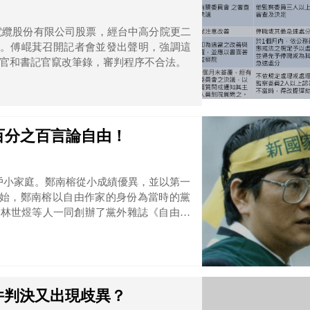
電纜股份有限公司股票，經台中高分院更二
讞。傅崐萁召開記者會並發出聲明，強調這
官和書記官竄改筆錄，審判程序不合法。
百分之百言論自由！
一戶小家庭。鄭南榕從小成績優異，並以第一
扁、林世煜等人一同創辦了黨外雜誌《自由時
，鼓吹民主自由風氣。由於當時處於戒嚴時
間新聞紙雜誌圖書管制辦法》查禁，但雜誌
禁、停刊最多次的紀錄。
件判決又出現歧異？