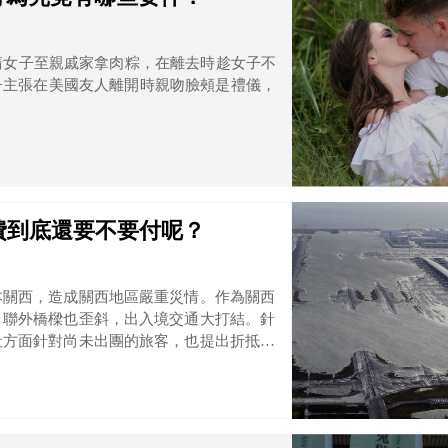
請女子至親戚家拿肉粽，在離去時趁女子不
子主張在美國友人離開時親吻臉頰是禮儀，
費到底還要不要付呢？
本關西，造成關西地區嚴重災情。作為關西
，聯外橋樑也歪斜，出入境交通大打結。針
社方面針對尚未出團的旅客，也提出折抵或