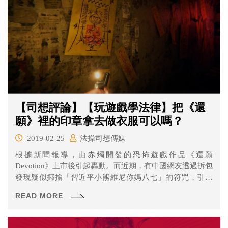
法院願意再次降保呢？
【司想評論】【玩遊戲學法律】把《還
願》裡的印章拿去做衣服可以嗎？
2019-02-25
法操司想傳媒
根據新聞報導，由赤燭開發的恐怖遊戲作品《還願
Devotion》上市後引起轟動。而近期，有中國網友透過拆包
發現疑似揶揄「習近平小熊維尼你媽八七」的符咒，引發
中國網友群起不滿，大量負評湧入遊戲頁面。而在符咒事
READ MORE
件爆發後，有台灣網友在網路上公開了自己模仿製作的
「習近平小熊維尼」印鑑供大家下載，被稱為「最強防盜
符」，也有人將該印、符咒製成衣服販售。