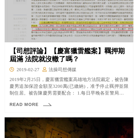
【司想評論】【慶富獵雷艦案】羈押期
屆滿 法院就沒轍了嗎？
2019-02-27
法操司想傳媒
2019年2月25日，慶富獵雷艦案高雄地方法院裁定，被告陳
慶男追加保證金額至3200萬(已繳納)，准予停止羈押並限
制住居。被告陳慶男需要配合： 1.每日早晚各至警局報到
一次。 2.提供24小時不關機手機。 3.陳報平日使用之車
READ MORE
牌。 但大家還記得，陳慶男其實是因為他兒子逃跑，才又
被羈押的嗎？2018年6月慶富少東棄保潛逃後，害老爸的交
保金從原本的800萬飆到1億，繳不出保證金的狀況下，只
好被羈押。之後降保至3200萬，又提高到5200萬，而本次
高雄地方法院又再次降至3200萬元。究竟為什麼高雄地方