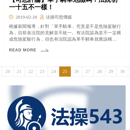
一十五不一樣！
2019-02-20
法操司想傳媒
根據新聞報導，針對「單手騎車」究竟是不是危險駕駛行
為，目前各法院的見解並不統一。有法院認為並不一定構
成危險駕駛行為，但也有法院認為單手騎車就應該構成。
究竟法律怎麼規定呢？ 相信大家都有在新聞中看到危險駕
READ MORE
駛的狀況，但是大家應該都會好奇究竟怎麼樣的行為是危
險駕駛？如果單手騎車會不會是危險駕駛呢？為什麼法院
判決見解不一致呢？ 在討論單手騎車的問題之前，先讓我
們看看規範危險駕駛行為的條文吧！
20
21
22
23
24
25
26
27
28
29
30