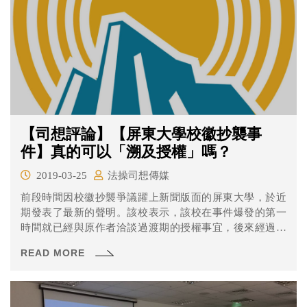
【司想評論】【屏東大學校徽抄襲事
件】真的可以「溯及授權」嗎？
2019-03-25
法操司想傳媒
前段時間因校徽抄襲爭議躍上新聞版面的屏東大學，於近
期發表了最新的聲明。該校表示，該校在事件爆發的第一
時間就已經與原作者洽談過渡期的授權事宜，後來經過校
務會議的討論，以過半數的同意票決議要繼續保留該校
READ MORE
徽，且已經取得了原作者的授權並溯及至開始使用該校徽
時起算。同時，學校也已經停聘該名抄襲的教師，並表
示：「未來將朝讓本次事件之負面示範，翻轉為正面意義
之新教育里程碑；讓大武驕陽撥去烏雲、再現燦爛，更添