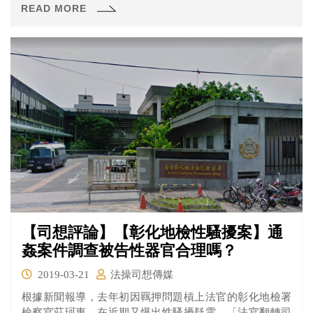
READ MORE
【司想評論】【彰化地檢性騷擾案】通
姦案件調查被告性器官合理嗎？
2019-03-21
法操司想傳媒
根據新聞報導，去年初因羈押問題槓上法官的彰化地檢署
檢察官莊珂惠，在近期又爆出性騷擾疑雲。「法官翻轉司