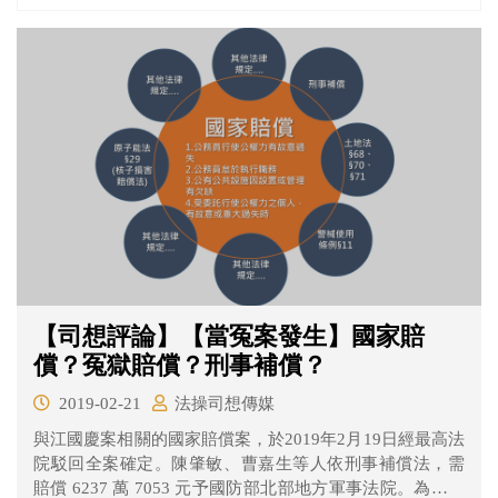
【司想評論】【當冤案發生】國家賠
償？冤獄賠償？刑事補償？
2019-02-21
法操司想傳媒
與江國慶案相關的國家賠償案，於2019年2月19日經最高法
院駁回全案確定。陳肇敏、曹嘉生等人依刑事補償法，需
賠償 6237 萬 7053 元予國防部北部地方軍事法院。為什麼