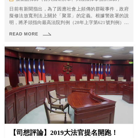
日前有新聞指出，為了因應社會上頻傳的群毆事件，政府
擬修法放寬刑法上關於「聚眾」的定義。根據警政署的說
明，將矛頭指向最高法院判例（28年上字第621號判例），
該則判例將聚眾定義為「參與鬥毆的多數人，有隨時可能
READ MORE
增加的狀況」，而往後實務也往往適用這則判決，將社會
案件中常見的「烙人輸贏」排除於聚眾鬥毆之外，因為會
參與鬥毆的就是那些被找來的人，不符合「隨時可能增
加」要件。想當然耳，這種見解與現今社會大眾對於聚眾
鬥毆的想法南轅北轍。
【司想評論】2019大法官提名開跑！