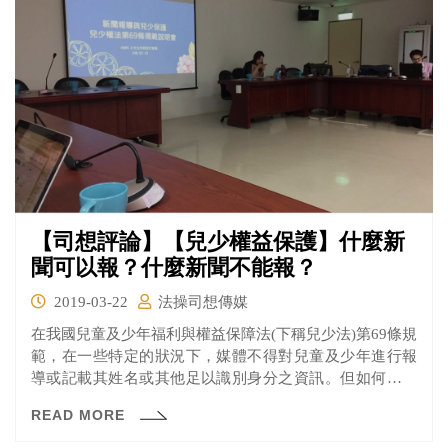
百年樹人與積極正面的教育價值。」
【司想評論】【兒少權益保護】什麼新
聞可以報？什麼新聞不能報？
2019-03-22
法操司想傳媒
在我國兒童及少年福利與權益保障法(下稱兒少法)第69條規
範，在一些特定的狀況下，媒體不得對兒童及少年進行報
導或記載其姓名或其他足以識別身分之資訊。但如何平衡
保護兒少與兼顧民眾知的權利，一直是媒體實務上的爭議
READ MORE
所在。