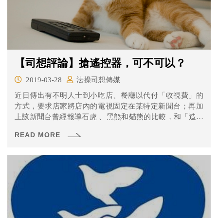
【司想評論】搶遙控器，可不可以？
2019-03-28
法操司想傳媒
近日傳出有不明人士到小吃店、餐廳以代付「收視費」的
方式，要求店家將店內的電視固定在某特定新聞台；再加
上該新聞台曾經報導石虎 、黑熊和貓熊的比較，和「造勢
晚會要大家不要離開」等等與事實不符的新聞，遭到台大
READ MORE
學生發起連署抵制校內餐廳播放特定新聞台，政大學生也
發聲呼籲大家勇敢「搶遙控器」，拒看該台。