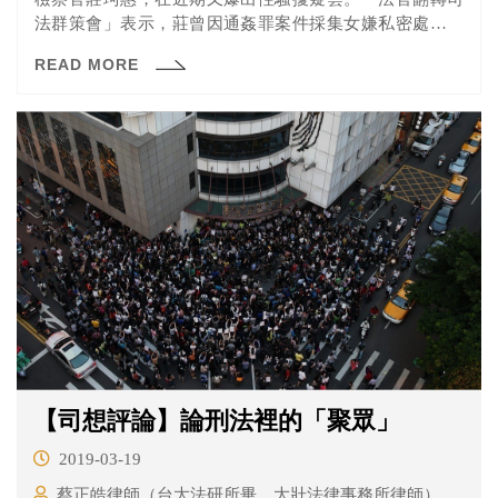
法群策會」表示，莊曾因通姦罪案件採集女嫌私密處時，
要求嫌犯全身脫光。此舉被指控性騷擾，最後雖獲不起
READ MORE
訴，但所涉偵查手法已引起爭議。
【司想評論】論刑法裡的「聚眾」
2019-03-19
蔡正皓律師（台大法研所畢、大壯法律事務所律師）