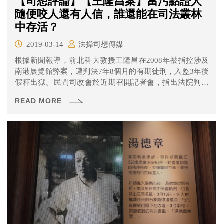
【司想評論】【王隆昌案】當污點證人
隨便咬人還有人信，誰還能在司法叢林
中存活？
2019-03-14
法操司想傳媒
根據新聞報導，前北科大教授王隆昌在2008年被指控涉及
南港展覽館弊案，遭判決7年8個月的有期徒刑，入監3年後
假釋出獄。民間司改會於近期召開記者會，指出法院判決
中證人證詞前後矛盾但法官仍採信等等問題。
READ MORE