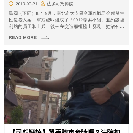
2019-02-21
法操司想傳媒
民國（下同）85年9月，臺北市大安區空軍作戰司令部發生
性侵殺人案，軍方旋即組成了「0912專案小組」並約談福
利站的員工和士兵，後來在交誼廳櫃檯上發現一把沾有血
跡疑似兇刀的證物，循線追查發現四名士兵嫌疑重大，其
READ MORE
中包括江國慶。10月1日，調查局對福利站的員工及士兵實
施測謊，只有江國慶一人未通過測謊。測謊隔日，江國慶
遭到連續37小時的疲勞訊問以及刑求逼供，在非自願的情
況下寫下自白書，承認性侵殺人。
【司想評論】單手騎車危險嗎？法院初