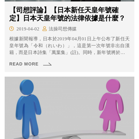
【司想評論】【日本新任天皇年號確
定】日本天皇年號的法律依據是什麼？
2019-04-02
法操司想傳媒
根據新聞報導，日本於2019年04月01日上午公布了新任天
皇年號為「令和（れいわ）」，這是第一次年號非出自漢
籍，而是日本詩集「萬葉集」(註)。同時，新年號將於同年
05月01日德仁皇太子正式繼位時開始使用。
READ MORE