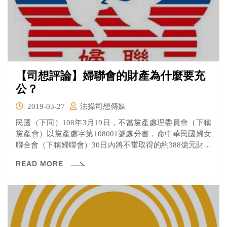
【司想評論】婦聯會的財產為什麼要充
公？
2019-03-27
法操司想傳媒
民國（下同）108年3月19日，不當黨產處理委員會（下稱
黨產會）以黨產處字第108001號處分書，命中華民國婦女
聯合會（下稱婦聯會）30日內將不當取得的約388億元財產
（其中含381億現金存款及台泥股票，以及公告現值約6億
READ MORE
的不動產等），移轉為中華民國所有。