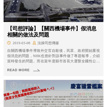
【司想評論】【關西機場事件】假消息
相關的做法及問題
2019-03-08
法操司想傳媒
自關西機場事件導致外交官自殺後，民眾、政府開始重視
假消息的問題，NHK也曾針對該事件做了專題報導，介紹
當時發生的問題。而在當年度縣市首長大選暨全國性公民
投票前後，又不斷有針對候選人、公民投票議題等等的虛
READ MORE
假消息、虛假報導出現。為了解決這樣的問題，政府於
2018年底開始著手擬訂相關的法官，希望能透過法律來達
到「識假、破假、懲假、抑假」的效果，但不免有許多的
反彈聲音。