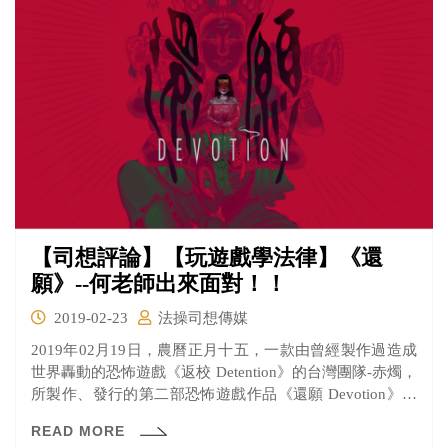
【司想評論】【玩遊戲學法律】《還
願》--何老師出來面對！！
2019-02-23
法操司想傳媒
2019年02月19日，農曆正月十五，一款由曾經製作過造成
世界轟動的恐怖遊戲《返校 Detention》的台灣團隊-赤燭，
所製作、發行的第二部恐怖遊戲作品《還願 Devotion》正
式在 Steam 上線。
READ MORE