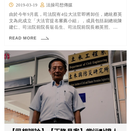
2019-03-19
法操司想傳媒
由於今年9月底，司法院有4位大法官即將卸任，總統蔡英
文為此成立「大法官提名審薦小組」，成員包括副總統陳
建仁、司法院前院長翁岳生、司法院前院長賴英照、前大
法官劉鐵錚、前大法官林子儀及輔仁大學法律學院榮譽講
READ MORE
座教授劉初枝，協助後續大法官人選提名事宜。