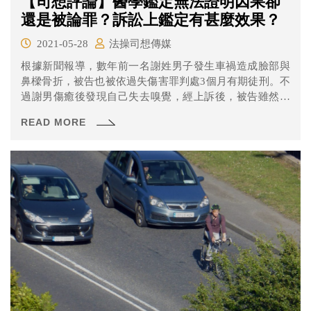
【司想評論】醫學鑑定無法證明因果卻
還是被論罪？訴訟上鑑定有甚麼效果？
2021-05-28
法操司想傳媒
根據新聞報導，數年前一名謝姓男子發生車禍造成臉部與
鼻樑骨折，被告也被依過失傷害罪判處3個月有期徒刑。不
過謝男傷癒後發現自己失去嗅覺，經上訴後，被告雖然主
張醫學鑑定無法判斷失去嗅覺與車禍間具有因果關係，法
READ MORE
院仍改以「過失傷害致重傷罪」論處，到第三審亦維持二
審判決。鑑定在訴訟上究竟有什麼效果？為什麼法院可以
不照著鑑定結果判決呢？