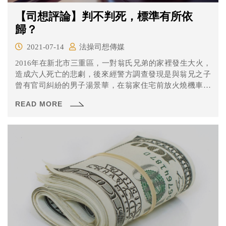
【司想評論】判不判死，標準有所依
歸？
2021-07-14
法操司想傳媒
2016年在新北市三重區，一對翁氏兄弟的家裡發生大火，
造成六人死亡的悲劇，後來經警方調查發現是與翁兄之子
曾有官司糾紛的男子湯景華，在翁家住宅前放火燒機車洩
憤並導致火勢延燒。案件一路從一審到更二審法院皆認為
READ MORE
湯男選在凌晨大家都在睡覺時下手，十分可惡且犯後態度
惡劣而判處死刑。