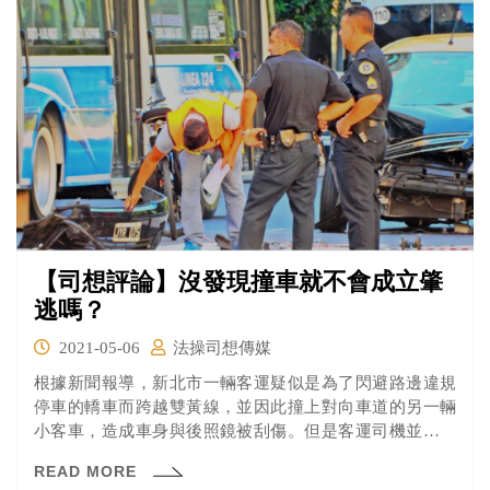
【司想評論】沒發現撞車就不會成立肇
逃嗎？
2021-05-06
法操司想傳媒
根據新聞報導，新北市一輛客運疑似是為了閃避路邊違規
停車的轎車而跨越雙黃線，並因此撞上對向車道的另一輛
小客車，造成車身與後照鏡被刮傷。但是客運司機並沒有
停車釐清相關責任就直接開走，直到被警方通知才到案說
READ MORE
明，客車司機則稱自己根本不曉得有撞到車。客車司機會