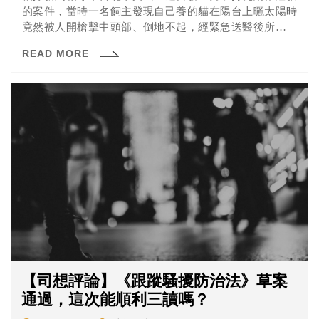
的案件，當時一名飼主發現自己養的貓在陽台上曬太陽時
竟然被人開槍擊中頭部、倒地不起，經緊急送醫後所幸沒
有生命危險。經過警方調查發現，自稱為建築師的男子在
READ MORE
虐貓後還去附近的公園射擊小鳥，現在男子被警方依違反
動保法等罪移送。依我國法律虐貓跟獵鳥犯的是同一種罪
嗎？來看看法操的分析。
【司想評論】《跟蹤騷擾防治法》草案
通過，這次能順利三讀嗎？