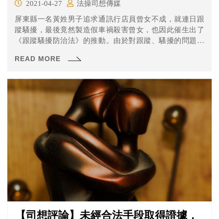
2021-04-27
法操司想傳媒
屏東縣一名黃姓男子追求通訊行店員曾女不成，就連日跟
蹤騷擾，最後竟然製造假車禍殺害曾女，也因此催生出了
《跟蹤騷擾防治法》的推動。由於對跟蹤、騷擾的問題我
國法律一直沒有找到好的解決辦法，這次的草案也得到社
READ MORE
會大眾的矚目，內容有什麼呢？一起來看看吧！
【司想評論】未經合法手段取得證據，