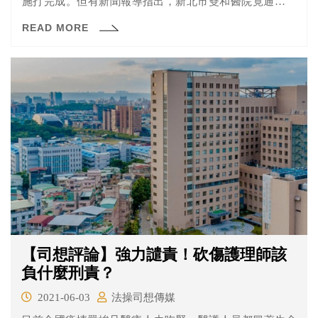
施打完成。但有新聞報導指出，新北市雙和醫院竟通知醫
院捐贈者與高層家屬等「VIP」可以臨時插隊接受疫苗注
READ MORE
射，據傳基層人員還要聽從高層指令，在接種紀錄上替這
群VIP勾選「第1類別」防疫人員，疑有被迫做假名冊的嫌
疑。另外，立委黃昭順日前也被爆料，在高雄義大醫院有
靠特權插隊的嫌疑。
【司想評論】強力譴責！砍傷護理師該
負什麼刑責？
2021-06-03
法操司想傳媒