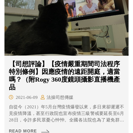
【司想評論】【疫情嚴重期間司法程序
特別條例】因應疫情的遠距開庭，適當
嗎？（附Rogy 360度鏡頭攝影直播機產
品
2021-06-09
法操司想傳媒
自從今（2021）年5月台灣疫情爆發以來，多日來卻遲遲不
見疫情降溫，甚至行政院也宣布疫情三級警戒要延長至6月
28日，令許多民眾憂心忡忡。全國各法院也為了避免群聚
感染，除了具時效性、急迫性的案件外皆暫緩開庭，但是
READ MORE
長期無法審理也會造成人民的權益受到耽誤。