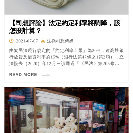
【司想評論】法定約定利率將調降，該
怎麼計算？
2021-07-07
法操司想傳媒
由於民法現行規定的「約定利率上限」為20%，遠高於銀
行放貸及借貸利率的15%（銀行法第47條之1第2項），立
法院去（2020）年12月三讀通過「《民法》第205條修正
案」，將法定周年利率調降為16%，將於2021年7月20日開
READ MORE
始施行。年利率的算法該怎麼算？已經簽的契約又該怎麼
適用？一起來看看法操的分析。