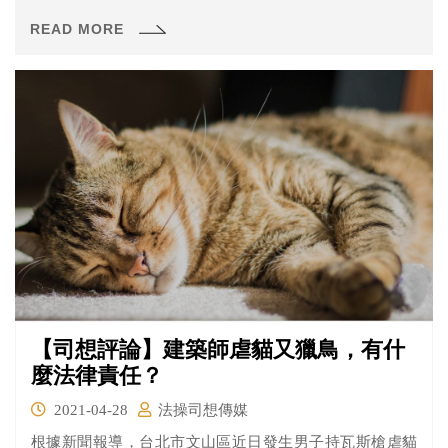
黨國不分的時代已過，政治團體的標章宜有適度的調整。
READ MORE
【司想評論】建築師虐貓又獵鳥，有什
麼法律責任？
2021-04-28
法操司想傳媒
根據新聞報導，台北市文山區近日發生男子持瓦斯槍虐貓