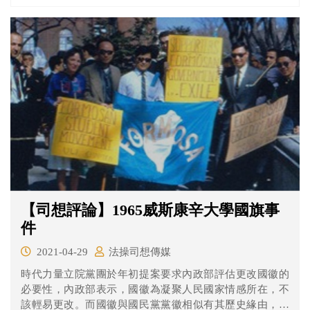
因為不知道有車禍發生就不成立肇逃嗎？一起來看看法操
的分析。
【司想評論】1965威斯康辛大學國旗事
件
2021-04-29
法操司想傳媒
時代力量立院黨團於年初提案要求內政部評估更改國徽的
必要性，內政部表示，國徽為凝聚人民國家情感所在，不
該輕易更改。而國徽與國民黨黨徽相似有其歷史緣由，但