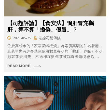
【司想評論】【食安法】鴨肝冒充鵝
肝，算不算「攙偽、假冒」？
2021-05-25
法操司想傳媒
位於高雄市的「家蒂諾鐵板燒」為索價高額的知名餐廳，
且菜單內有許多菜色使用數量稀少的「鵝肝」亦吸引不少
顧客前去消費。不過卻在數年前被踢爆餐廳竟然以「鴨
肝」冒充價額昂貴的「鵝肝」，高雄地檢署檢察官也以刑
READ MORE
法詐欺罪與違反食安法等罪名起訴。