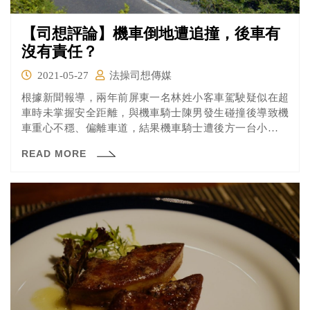
【司想評論】機車倒地遭追撞，後車有
沒有責任？
2021-05-27
法操司想傳媒
根據新聞報導，兩年前屏東一名林姓小客車駕駛疑似在超
車時未掌握安全距離，與機車騎士陳男發生碰撞後導致機
車重心不穩、偏離車道，結果機車騎士遭後方一台小貨車
追撞，傷重不治。小客車與小貨車駕駛皆被屏東地方法院
READ MORE
依過失致死罪判處有期徒刑。就「後車」（如該案的小貨
車）而言，發生這種突如其來的災害究竟有沒有責任？來
看看法操的分析。