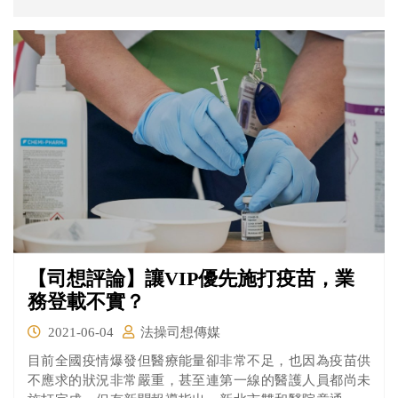
【司想評論】讓VIP優先施打疫苗，業
務登載不實？
2021-06-04
法操司想傳媒
目前全國疫情爆發但醫療能量卻非常不足，也因為疫苗供
不應求的狀況非常嚴重，甚至連第一線的醫護人員都尚未