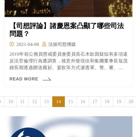
【司想評論】諸慶恩案凸顯了哪些司法
問題？
2021-04-08
法操司想傳媒
2019年前公務員懲戒委員會委員長石木欽因疑似有多項違
反法官倫理行為遭調查，後意外發現佳和集團董事長翁茂
鍾長期透過贈送襯衫、宴飲等方式滲透軍、警、審、檢、
調等各機關人員，以謀取私利、操弄司法。本案涉案人數
READ MORE
眾多且遍及各機關高層，重創我國司法與政府形象。
9
10
11
12
13
14
15
16
17
18
19
20