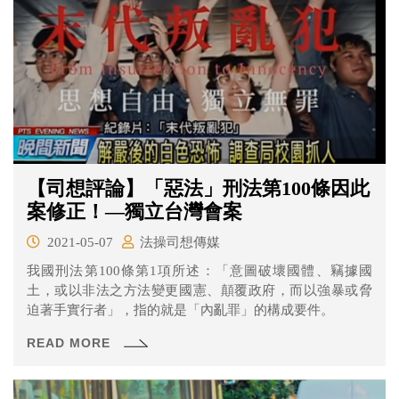
【司想評論】「惡法」刑法第100條因此
案修正！—獨立台灣會案
2021-05-07
法操司想傳媒
我國刑法第100條第1項所述：「意圖破壞國體、竊據國
土，或以非法之方法變更國憲、顛覆政府，而以強暴或脅
迫著手實行者」，指的就是「內亂罪」的構成要件。
READ MORE