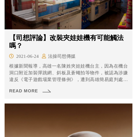
【司想評論】改裝夾娃娃機有可能觸法
嗎？
2021-06-24
法操司想傳媒
根據新聞報導，高雄一名陳姓夾娃娃機台主，因為在機台
洞口附近加裝彈跳網、斜板及蒼蠅拍等物件，被認為涉嫌
違反《電子遊戲場業管理條例》，遭到高雄簡易庭判處拘
役40天並沒收機台。陳男不服提起上訴，結果案件大逆
READ MORE
轉，二審高雄地院認為夾娃娃機不是「電子遊戲機」，因
此不為該條例管理的對象，改判無罪。夾娃娃機到底算不
算電子遊戲機？有什麼法律問題？一起來看看吧！