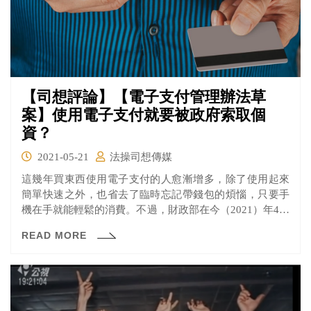
【司想評論】【電子支付管理辦法草
案】使用電子支付就要被政府索取個
資？
2021-05-21
法操司想傳媒
這幾年買東西使用電子支付的人愈漸增多，除了使用起來
簡單快速之外，也省去了臨時忘記帶錢包的煩惱，只要手
機在手就能輕鬆的消費。不過，財政部在今（2021）年4月
26日預告訂定《電子支付機構提供稅捐稽徵機關與海關身
READ MORE
分資料及必要交易紀錄管理辦法》草案（下稱《電子支付
管理辦法》），預計未來使用電子支付系統的買家資料會
提供給稅捐稽徵機關，這是有必要的嗎？也有人擔憂未來
難道去便利商店買個飲料就會外洩個資？