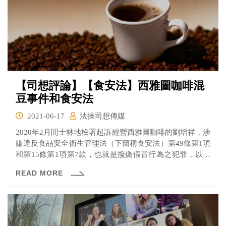
【司想評論】【食安法】西雅圖咖啡混
豆事件和食安法
2021-06-17
法操司想傳媒
2020年2月間士林地檢署起訴經營西雅圖咖啡的劉增祥，涉
嫌違反食品安全衛生管理法（下簡稱食安法）第49條第1項
和第15條第1項第7款，也就是攙偽假冒行為之犯罪，以及
涉嫌刑法第255條第2項販賣虛偽標記商品。
READ MORE