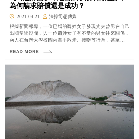
為何請求賠償還是成功？
2021-04-21
法操司想傳媒
根據新聞報導，一位已婚的魏姓女子發現丈夫曾男在自己
出國留學期間，與一位蕭姓女子有不當的男女往來關係，
兩人在台灣大學校園內牽手散步、接吻等行為，甚至都被
校內的監視攝影機所拍下，魏女並依此為證據向法院提起
READ MORE
民事訴訟，告兩人侵害其配偶權。但是其實魏女所提出的
監視器畫面截圖並非依合法管道申請而來，法院為什麼還
是認為有證據能力呢？一起來看看法操的分析吧！