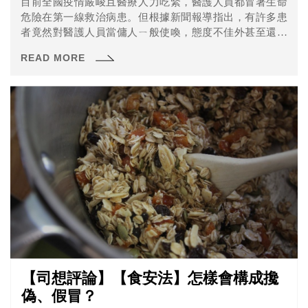
目前全國疫情嚴峻且醫療人力吃緊，醫護人員都冒著生命
危險在第一線救治病患。但根據新聞報導指出，有許多患
者竟然對醫護人員當傭人ㄧ般使喚，態度不佳外甚至還出
現攻擊行為。近日就有武漢肺炎確診者因為不滿遭到隔
READ MORE
離，竟持刀砍傷三名護理師，其中一名還傳出右手韌帶被
砍斷，未來恐怕難以再回到職場。
【司想評論】【食安法】怎樣會構成攙
偽、假冒？