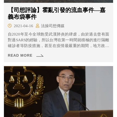
【司想評論】霍亂引發的流血事件—嘉
義布袋事件
2021-04-16
法操司想傳媒
自2020年至今全球飽受武漢肺炎的肆虐，由於過去曾有面
對過SARS的經驗，所以台灣在第一時間就積極的進行隔離
確診者等防疫措施，甚至在疫情最嚴重的期間，地方政府
也已隨時做好封城的準備。 其實早在1946年，台灣就曾受
READ MORE
到霍亂的侵襲而進行過區域封鎖，只是當時的結果卻是個
4000多人染疫、2000多人死亡的慘劇，當時到底發生了什
麼事呢？