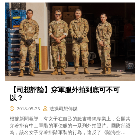
【司想評論】穿軍服外拍到底可不可
以？
2018-05-25
法操司想傳媒
根據新聞報導，有女子在自己的臉書粉絲專業上，公開其
穿著掛有中士軍階的軍便服的一系列外拍照片。國防部認
為，該名女子穿著掛階軍裝的行為，違反了《陸海空軍軍
服條例》及刑法，並已請相關部門蒐集資訊，待查明之後