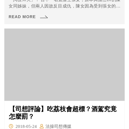
女同姊妹，但兩人因故反目成仇，陳女因為受到張女的恐
嚇，心生恐懼，不敢去上學，因而告上法院。一審台中地
READ MORE
方法院判某陳女敗訴，陳女不服上訴至二審，二審法院判
決張女有罪，判決拘役30天，可易科罰金。
【司想評論】吃荔枝會超標？酒駕究竟
怎麼罰？
2018-05-24
法操司想傳媒