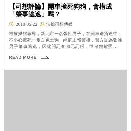
【司想評論】開車撞死狗狗，會構成
「肇事逃逸」嗎？
2018-05-22
法操司想傳媒
根據媒體報導，新北市一名張姓男子，在開車送貨途中，
不小心撞死一隻白色土狗。經飼主報警後，警方認為張姓
男子肇事逃逸，因此開罰3000元罰鍰，並吊銷駕照一個
月。張男不服，提起行政訴訟，張男主張並不知道撞到狗
READ MORE
狗需要報警，且他環顧四周並沒有找到飼主，所以才直接
離去。究竟張男的行為，是否構成肇事逃逸呢？