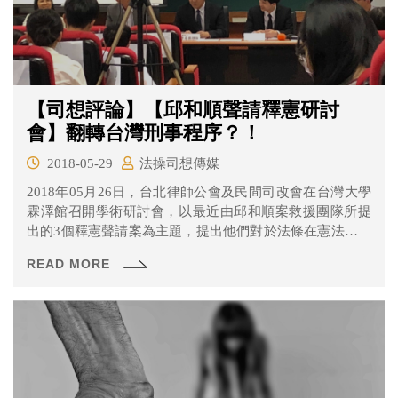
【司想評論】【邱和順聲請釋憲研討
會】翻轉台灣刑事程序？！
2018-05-29
法操司想傳媒
2018年05月26日，台北律師公會及民間司改會在台灣大學
霖澤館召開學術研討會，以最近由邱和順案救援團隊所提
出的3個釋憲聲請案為主題，提出他們對於法條在憲法上的
疑義，並與現場來賓一同討論。
READ MORE