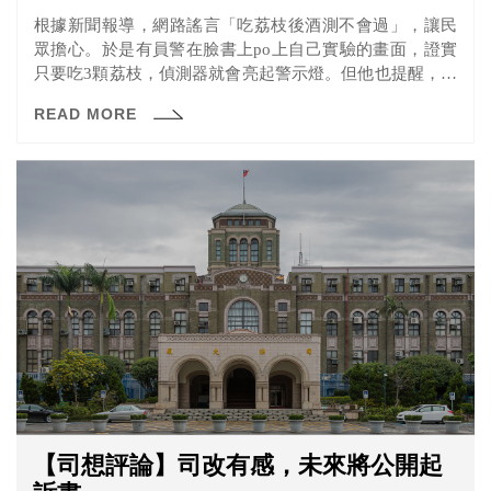
根據新聞報導，網路謠言「吃荔枝後酒測不會過」，讓民
眾擔心。於是有員警在臉書上po上自己實驗的畫面，證實
只要吃3顆荔枝，偵測器就會亮起警示燈。但他也提醒，吃
荔枝後檢測到的酒精，只需要漱口就能消除，與喝酒後的
READ MORE
狀況不同，不用太過擔心。
【司想評論】司改有感，未來將公開起