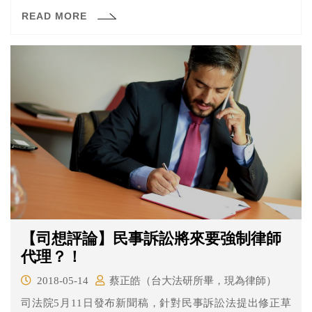
申辦程序，索性躺在門市門口抗議。更有網友將電影《帝
READ MORE
國毀滅》希特勒發飆畫面拿出來惡搞，「笑」果十足。
【司想評論】民事訴訟將來要強制律師
代理？！
2018-05-14
蔡正皓（台大法研所畢，現為律師）
司法院5月11日發布新聞稿，針對民事訴訟法提出修正草