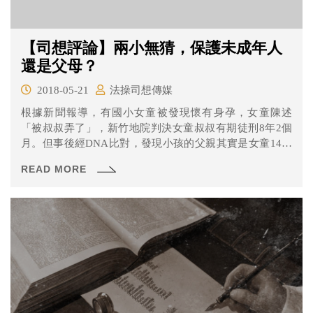
【司想評論】兩小無猜，保護未成年人
還是父母？
2018-05-21
法操司想傳媒
根據新聞報導，有國小女童被發現懷有身孕，女童陳述
「被叔叔弄了」，新竹地院判決女童叔叔有期徒刑8年2個
月。但事後經DNA比對，發現小孩的父親其實是女童14歲
的哥哥，而哥哥又是在違反女童意願的情況下所為，因此
READ MORE
新竹檢方另外依強制性交罪嫌起訴女童哥哥。