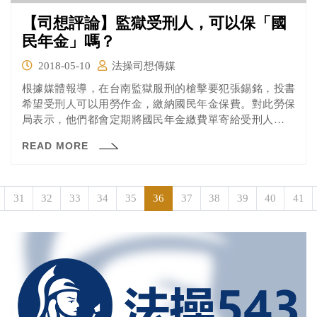
【司想評論】監獄受刑人，可以保「國
民年金」嗎？
2018-05-10
法操司想傳媒
根據媒體報導，在台南監獄服刑的槍擊要犯張錫銘，投書
希望受刑人可以用勞作金，繳納國民年金保費。對此勞保
局表示，他們都會定期將國民年金繳費單寄給受刑人，受
刑人可以選擇以帳戶扣款的方式或請家人幫忙繳納。關於
READ MORE
可否用勞作金，須由法務部決定。
31
32
33
34
35
36
37
38
39
40
41