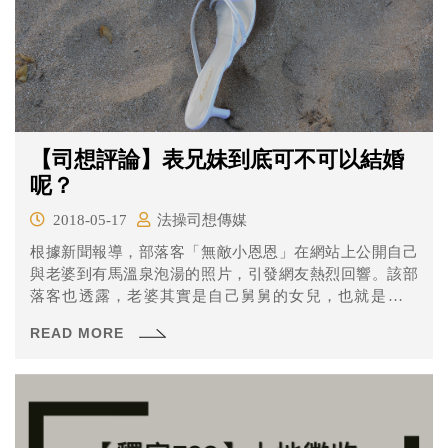
【司想評論】表兄妹到底可不可以結婚
呢？
2018-05-17
法操司想傳媒
根據新聞報導，部落客「無敵小恩恩」在網站上公開自己
與老婆到有馬溫泉泡湯的照片，引發網友熱烈回響。該部
落客也透露，老婆其實是自己舅舅的女兒，也就是親表
妹，由於在台灣不能結婚，兩人是在外國登記結婚的。
READ MORE