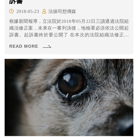
訴書
2018-05-23
法操司想傳媒
根據新聞報導，立法院於2018年05月22日三讀通過法院組
織法修正案，未來在一審判決後，地檢署必須依法公開起
訴書。起訴書終於要公開了 在本次的法院組織法修正以
前，我國法就已經有公開判決書了，但是也就僅限於判決
READ MORE
書。一直以來，雖然人民都可以透過網路知道案件的判決
結果，但除了少部分的大案件，基本上除了當事人以外，
並不會有人知道檢察官為什麼會起訴、用什麼理由起訴。