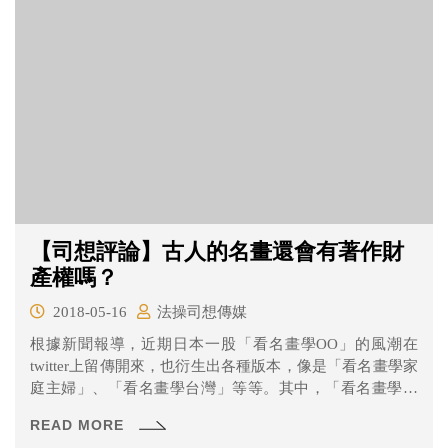
【司想評論】古人的名畫還會有著作財
產權嗎？
2018-05-16
法操司想傳媒
根據新聞報導，近期日本一股「看名畫學OO」的風潮在
twitter上留傳開來，也衍生出各種版本，像是「看名畫學家
庭主婦」、「看名畫學台灣」等等。其中，「看名畫學台
灣」被台灣網友們認為描述十分中肯，也掀起一波跟風
READ MORE
潮。