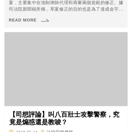
案，主要集中在強制律師代理和再審兩個規範的修正。據
司法院新聞稿所稱，草案修正的目的也是為了達成金字塔
型的訴訟結構。那麼司法院這次的修正草案究竟改了什
READ MORE
麼？可能帶來什麼影響呢？本文以下將簡易評析。
【司想評論】叫八百壯士攻擊警察，究
竟是煽惑還是教唆？