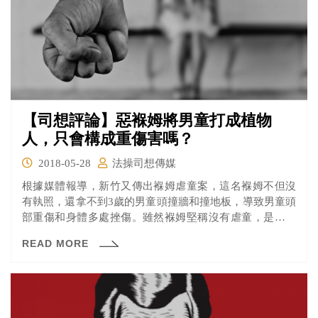
【司想評論】惡褓姆將男童打成植物
人，只會構成重傷害嗎？
2018-05-28
法操司想傳媒
根據媒體報導，新竹又傳出褓姆虐童案，這名褓姆不但沒
有執照，還拿不到3歲的男童頭撞牆和撞地板，導致男童頭
部重傷和身體多處挫傷。雖然褓姆堅稱沒有虐童，是男童
好動不慎跌倒所致，但經鑑識人員去現場察看，房間牆面
READ MORE
男孩血跡噴濺位置185至204公分之間，不可能是只有90公
分的男童自行造成。