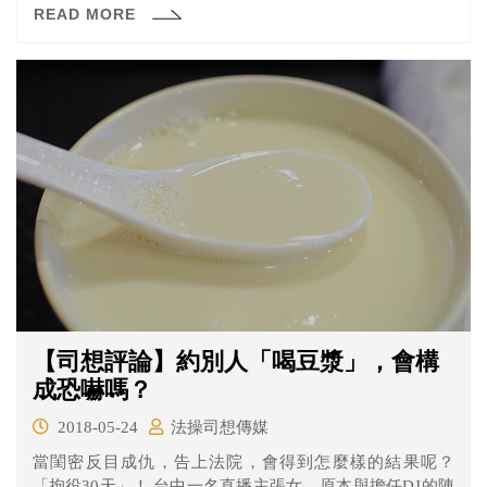
READ MORE
請法律部門對女子提告以重振軍風。
【司想評論】約別人「喝豆漿」，會構
成恐嚇嗎？
2018-05-24
法操司想傳媒
當閨密反目成仇，告上法院，會得到怎麼樣的結果呢？
「拘役30天」！ 台中一名直播主張女，原本與擔任DJ的陳