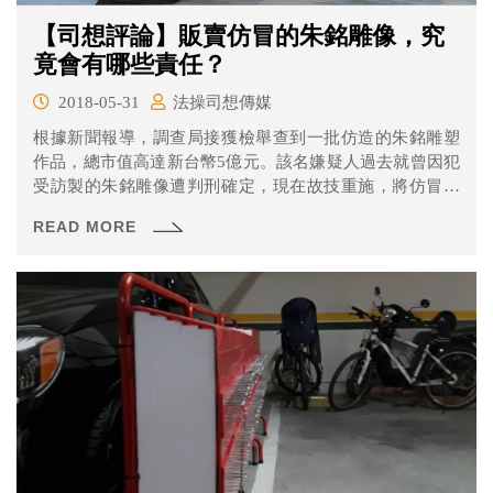
【司想評論】販賣仿冒的朱銘雕像，究
竟會有哪些責任？
2018-05-31
法操司想傳媒
根據新聞報導，調查局接獲檢舉查到一批仿造的朱銘雕塑
作品，總市值高達新台幣5億元。該名嫌疑人過去就曾因犯
受訪製的朱銘雕像遭判刑確定，現在故技重施，將仿冒的
雕像販售給建商，並強調雕像是「真品」，目前檢方正在
READ MORE
進行調查。