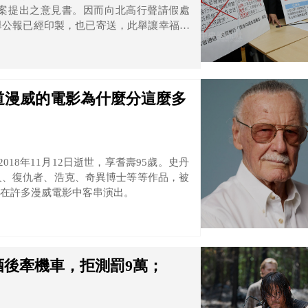
案提出之意見書。因而向北高行聲請假處
舉公報已經印製，也已寄送，此舉讓幸福盟
望中選會立即更正，並向全民道歉。
道漫威的電影為什麼分這麼多
於2018年11月12日逝世，享耆壽95歲。史丹
人、復仇者、浩克、奇異博士等等作品，被
在許多漫威電影中客串演出。
後牽機車，拒測罰9萬；