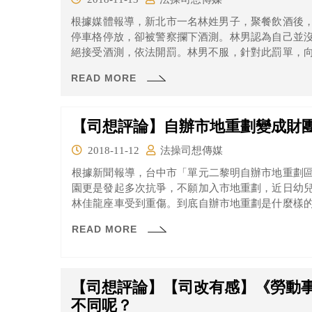
根據媒體報導，新北市一名林姓男子，聚餐飲酒後
停車格停放，卻被警察攔下酒測。林男認為自己並
絕接受酒測，依法開罰。林男不服，針對此罰單，
實應該是法院裁定，但依警方回函用語）表示，認
READ MORE
式，使機車在道路上行進，均屬之。根據警察職權
觀合理判斷易生危害之交通工具，得予以攔停」，認
【司想評論】自辦市地重劃變成財
2018-11-12
法操司想傳媒
根據新聞報導，台中市「單元二黎明自辦市地重劃
園更是發起多次抗爭，不願加入市地重劃，近日幼
林佳龍座車受到重傷。到底自辦市地重劃是什麼樣
是否有瑕疵造成人民權益受損呢？一起來看看吧！
READ MORE
【司想評論】【司改有感】《勞動
不同呢？