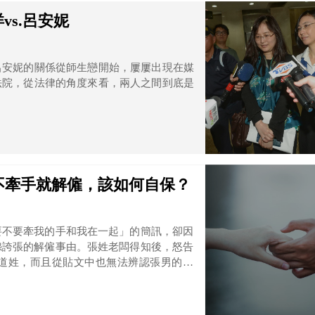
s.呂安妮
呂安妮的關係從師生戀開始，屢屢出現在媒
法院，從法律的角度來看，兩人之間到底是
不牽手就解僱，該如何自保？
要不要牽我的手和我在一起」的簡訊，卻因
怨誇張的解僱事由。張姓老闆得知後，怒告
道姓，而且從貼文中也無法辨認張男的身