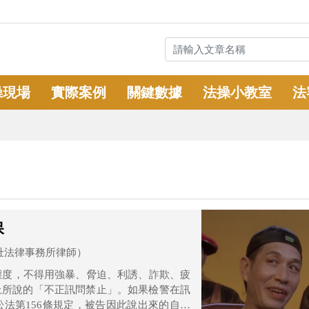
操現場
實際案例
關鍵數據
法操小教室
法
保
壯法律事務所律師）
態度，不得用強暴、脅迫、利誘、詐欺、疲
上所說的「不正訊問禁止」。如果檢警在訊
法第156條規定，被告因此說出來的自白