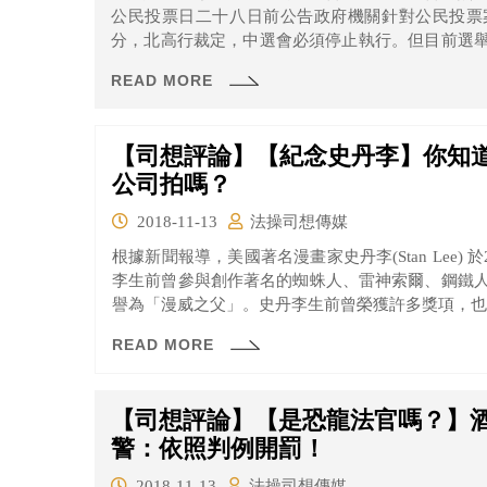
公民投票日二十八日前公告政府機關針對公民投票
分，北高行裁定，中選會必須停止執行。但目前選
相當不滿，認為中選會一意孤行要扭曲愛家公投，希
READ MORE
【司想評論】【紀念史丹李】你知
公司拍嗎？
2018-11-13
法操司想傳媒
根據新聞報導，美國著名漫畫家史丹李(Stan Lee) 
李生前曾參與創作著名的蜘蛛人、雷神索爾、鋼鐵
譽為「漫威之父」。史丹李生前曾榮獲許多獎項，也
READ MORE
【司想評論】【是恐龍法官嗎？】酒
警：依照判例開罰！
2018-11-13
法操司想傳媒