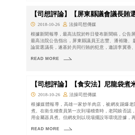
【司想評論】【屏東縣議會議長賄
2018-10-26
法操司想傳媒
根據新聞報導，最高法院於昨日發布新聞稿，公告屏
最高法院公告指出，屏東縣議員王志豐、潘裕隆、
論當選議長，遂基於共同行賄的犯意，邀請李冀香
瓊及許天賜等人至台中吃、住、治裝。最終除李天
READ MORE
均判處有罪，並分別處以3年2個月至4年不等的有期
【司想評論】【食安法】尼龍袋煮
2018-10-26
法操司想傳媒
根據媒體報導，高雄一家炒羊肉店，被網友踢爆老
煮。在衛生稽查員第一次到場稽查時，老闆娘否認
用金屬器具煮。但網友則以現場擺設等環境證據，
訪時，老闆娘終於承認，但稱會這樣煮，是過去師
READ MORE
並表示自己家裏也都這樣吃。