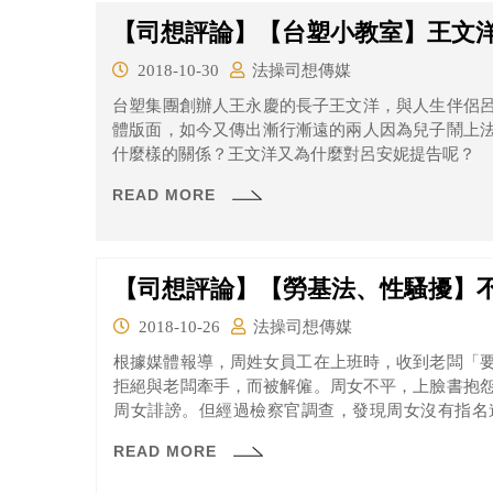
【司想評論】【台塑小教室】王文洋v
2018-10-30
法操司想傳媒
台塑集團創辦人王永慶的長子王文洋，與人生伴侶
體版面，如今又傳出漸行漸遠的兩人因為兒子鬧上
什麼樣的關係？王文洋又為什麼對呂安妮提告呢？
READ MORE
【司想評論】【勞基法、性騷擾】
2018-10-26
法操司想傳媒
根據媒體報導，周姓女員工在上班時，收到老闆「
拒絕與老闆牽手，而被解僱。周女不平，上臉書抱
周女誹謗。但經過檢察官調查，發現周女沒有指名
分，所以給予不起訴處分。
READ MORE