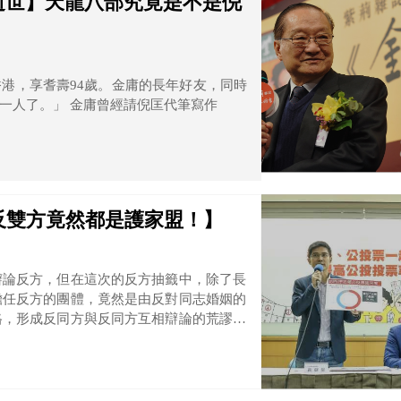
逝世】天龍八部究竟是不是倪
港，享耆壽94歲。金庸的長年好友，同時
也是著名小說家的倪匡也對此感慨：「現在只剩下他一人了。」 金庸曾經請倪匡代筆寫作
反雙方竟然都是護家盟！】
辯論反方，但在這次的反方抽籤中，除了長
擔任反方的團體，竟然是由反對同志婚姻的
格，形成反同方與反同方互相辯論的荒謬狀