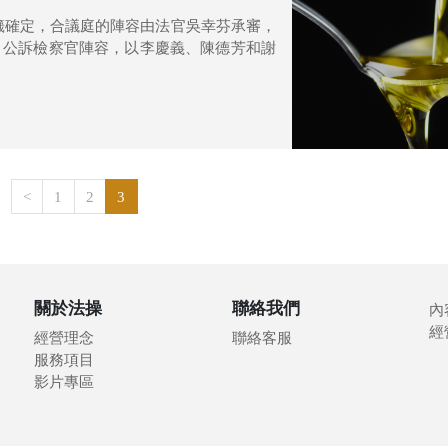
籤確定，合議庭的陣容由法官吳幸芬承審，
。公訴檢察官陣容，以李慶義、陳德芳和謝
<
1
2
3
關於法操
聯絡我們
內
經
經營理念
聯絡客服
服務項目
影片專區