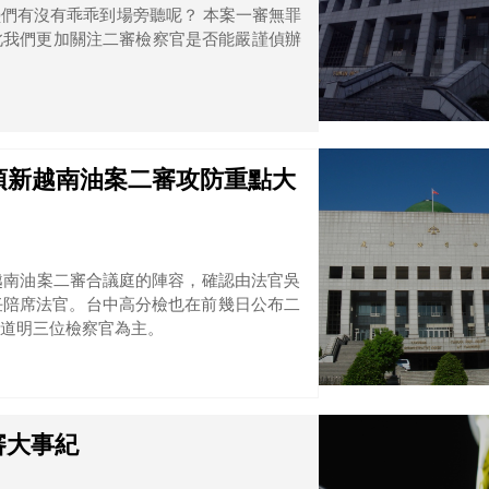
有乖乖到場旁聽呢？ 本案一審無罪
此我們更加關注二審檢察官是否能嚴謹偵辦
頂新越南油案二審攻防重點大
越南油案二審合議庭的陣容，確認由法官吳
任陪席法官。台中高分檢也在前幾日公布二
道明三位檢察官為主。
審大事紀