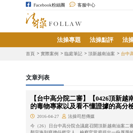
Facebook粉絲團
客服中心
法操專題
法操點評
法
首頁
實際案例
臨庭筆記
頂新越南油案
台中
文章列表
【台中高分院二審】【0426頂新
的毒物專家以及看不懂證據的高分
2016-04-27
法操司想傳媒
今（26）日台中高分院合議庭召開頂新越南油案二
顏宗海到庭擔任鑑定人。檢察官當庭提出一份厚厚