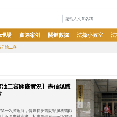
操現場
實際案例
關鍵數據
法操小教室
法
高分院二審
越南油二審開庭實況】盡信媒體
檢
審第一次審理庭，傳喚長庚醫院腎臟科醫師
的上訴理由補充書，其中附件有一份衛福部