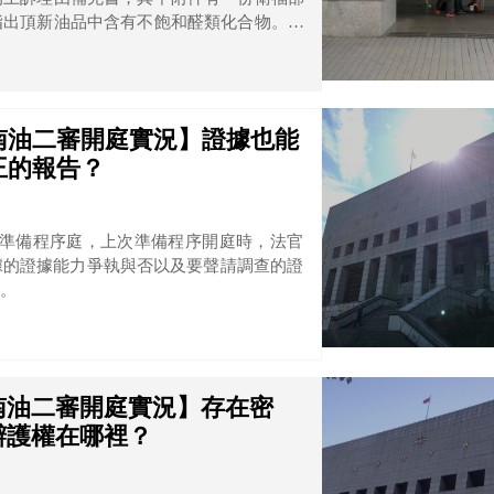
指出頂新油品中含有不飽和醛類化合物。但
午十二點時，台中高檢署就先向媒體曝光，
察官竟然自己表明對報告內容也不清楚，最
告進行詰問。
越南油二審開庭實況】證據也能
王的報告？
次準備程序庭，上次準備程序開庭時，法官
據的證據能力爭執與否以及要聲請調查的證
。
越南油二審開庭實況】存在密
辯護權在哪裡？