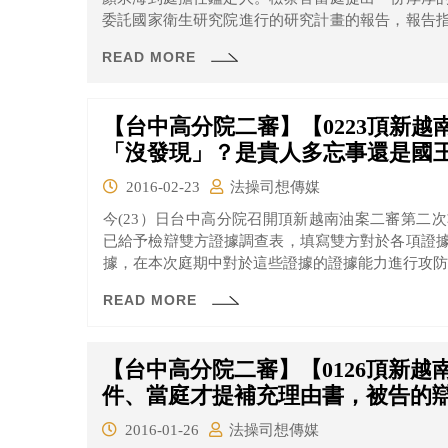
委託國家衛生研究院進行的研究計畫的報告，報告
這份當庭提出的報告，卻是在開庭前兩小時，約中
READ MORE
此舉引發辯護人不滿，檢辯雙方激烈攻防，最後檢
後審判長裁定檢察官需重新再提，檢察官不得該份報
【台中高分院二審】【0223頂新
「沒發現」？是貴人多忘事還是國
2016-02-23
法操司想傳媒
今(23）日台中高分院召開頂新越南油案二審第二
已給予檢辯雙方證據調查表，填寫雙方對於各項證
據，在本次庭期中對於這些證據的證據能力進行攻防
READ MORE
【台中高分院二審】【0126頂新
件、當庭才提補充理由書，被告的
2016-01-26
法操司想傳媒