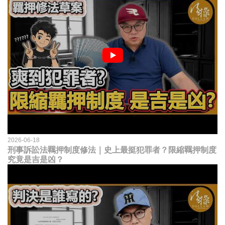
2026-06-18
刑事訴訟法羈押制度修法｜史上最挺犯罪者？限縮羈押制度
究竟是吉是凶？