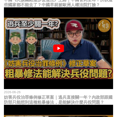
些國家都不能去了？中國早就被歐洲人權法院打臉？
2026-06-26
妨害兵役治罪條例修正草案｜逃兵直接關一年？內政部跟國
防部只能想到這種粗暴修法，是能解決什麼兵役問題？