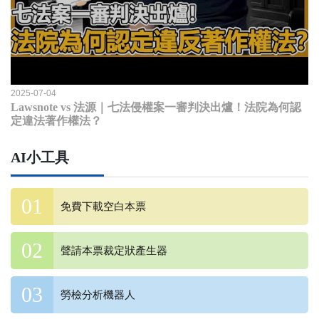
2025-07-04
Lawsnote vs 法源｜七法侵權案一審判決出爐！法院為何認
定違法著作權法？
AI小工具
免費下載空白本票
聲請本票裁定狀產生器
勞檢分析機器人