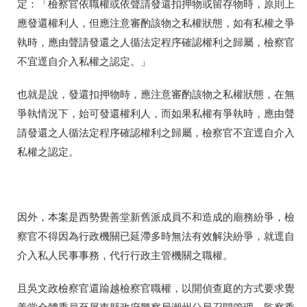
定：「檢察官依職權或依聲請發還扣押物或留存物時，原則上
應發還權利人，但應注意審酌該物之私權狀態，如有私權之爭
執時，應由聲請發還之人循法定程序確認權利之歸屬，檢察官
不宜逕自介入私權之認定。」
也就是說，發還扣押物時，應注意審酌該物之私權狀態，在無
爭執情況下，始可發還權利人，而如果私權有爭執時，應由聲
請發還之人循法定程序確認權利之歸屬，檢察官不宜逕自介入
私權之認定。
因外，本案是西勢覺善堂新舊派成員不和造成的廟務紛爭，檢
察官不得因為行政機關已延滯多時無法有效解決紛爭，就逕自
介入私人民事事務，代行行政主管機關之職權。
且
吳文政檢察官還踰越檢察官職權，以開偵查庭的方式要求覺