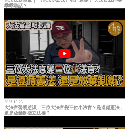
憲法法庭重啟｜ 《憲法訴訟法》強行通關！ 大法官就得要
乖乖聽話？
2025-10-23
大法官聲明惹議｜三位大法官變三位小法官？是遵循憲法，
還是放棄制衡立法權？