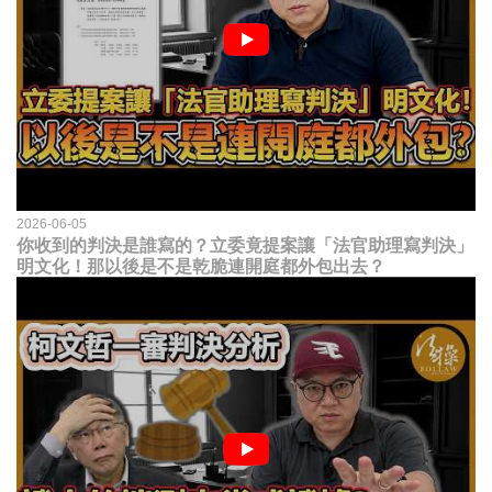
2026-06-05
你收到的判決是誰寫的？立委竟提案讓「法官助理寫判決」
明文化！那以後是不是乾脆連開庭都外包出去？