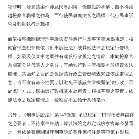
犯罪時，發見該案件涉及民事糾紛，僅能勸諭和解，自不得踰
越檢察官職權之作為，而行使民事庭法官之職權，代行民事訴
訟及強制執行之職權。
而依檢察機關辦理刑事訴訟案件應行注意事項第98點規定，檢
察官偵查犯罪應依《刑事訴訟法》或其他法律之規定行使職
權，如發現偵查中之案件有違反行政規定之情節，本於檢察官
為國家公益代表人之身分，宜函知行政主管機關本於權責依法
處理，其函知之目的是促請該行政主管機關查知並依法處理之
意，自不宜有命令性質，以避免干涉該主管機關依法行政。至
於處理方式，應由該行政機關本於權責，根據客觀之事實，依
據法令之規定處理之，檢察官不宜給予具體指示。
另外，《刑事訴訟法》第142條第1項也規定，扣押物若無留存
之必要者，不待案件終結，應以法院之裁定或檢察官命令發還
之。然依檢察機關辦理刑事訴訟案件應行注意事項第47點規