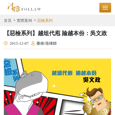
首頁
實際案例
惡檢系列
【惡檢系列】越俎代庖 踰越本份：吳文政
2015-12-07
臺南/張律師