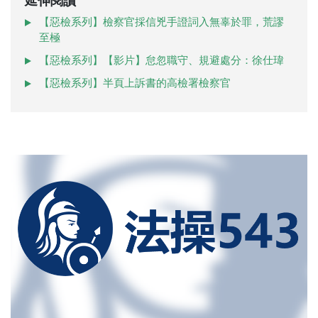
延伸閱讀
【惡檢系列】檢察官採信兇手證詞入無辜於罪，荒謬
至極
【惡檢系列】【影片】怠忽職守、規避處分：徐仕瑋
【惡檢系列】半頁上訴書的高檢署檢察官