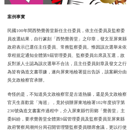
案例事實
民國100年間
西勢覺善堂新任主任委員，依主任委員及監察委
員改選結果，自行篆刻「西勢覺善堂」之印章，發文至屏東縣
政府表示已選任主任委員、常務監察委員。惟因該次選舉未依
章程規定通知全體第9屆管理委員、監察委員出席及互選，故
反對派人士認為該次選舉不合法，且主任委員刻章及發文之行
為皆有偽造文書罪嫌，遂向屏東地檢署提出告訴，該案嗣分由
吳文政檢察官承辦。
奇怪的是，不知道吳文政檢察官是古道熱腸，還是吳文政檢察
官天生喜歡當「海巡」，竟於偵辦屏東地檢署102年度偵字第
230號偽造文書案件過程中，介入屏東縣竹田鄉「覺善堂」主
委糾紛，要求覺善堂全體第9屆管理委員及監察委員至屏東縣
政府警察局潮州分局召開管理暨監察委員聯席會議，更以行使