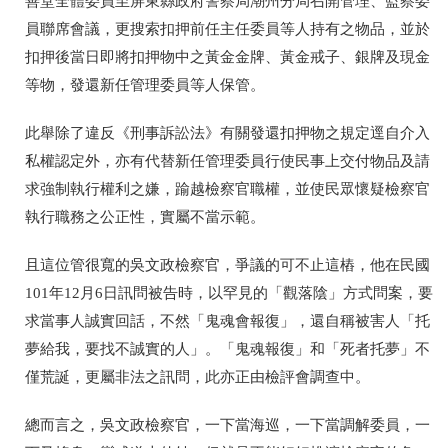
善堂全體委員至屏東縣政府警察局潮州分局召開管理、監察委
員聯席會議，更搜索扣押前任主任委員等人持有之物品，並於
扣押後當日即將扣押物中之黃金金牌、黃金戒子、銀牌及現金
等物，發還新任管理委員等人保管。
此舉除了違反《刑事訴訟法》有關發還扣押物之規定逕自介入
私權認定外，亦有代替新任管理委員行使民事上交付物品及請
求強制執行權利之嫌，踰越檢察官職權
，並使民眾懷疑檢察官
執行職務之公正性，實屬不當示範。
且這位管很寬的吳文政檢察官，爭議的可不止這樁，他在民國
101年12月6日訊問被告時，以罕見的「觀落陰」方式問案，要
求當事人誠實回話，不然「鬼魂會報復」，還自稱被害人「托
夢給我，要找不誠實的人」。「鬼魂報復」和「死者托夢」不
僅荒誕，更屬非法之訊問，此亦正由檢評會調查中。
總而言之
，吳文政
檢察官，一下當海巡，一下當調解委員，一