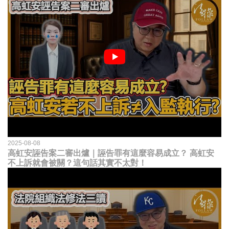
2025-08-08
高虹安誣告案二審出爐｜誣告罪有這麼容易成立？ 高虹安
不上訴就會被關？這句話其實不太對！