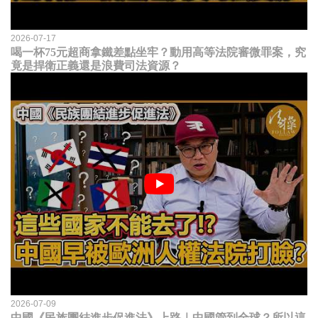
2026-07-17
喝一杯75元超商拿鐵差點坐牢？動用高等法院審微罪案，究
竟是捍衛正義還是浪費司法資源？
2026-07-09
中國《民族團結進步促進法》上路｜中國管到全球？所以這