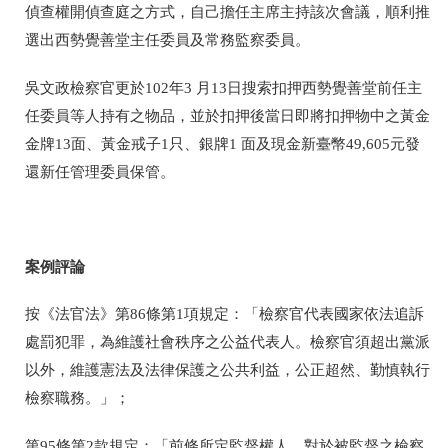
偵查權開偵查庭之方式，自己擔任主席主持該次會議，順利推
選出西勢覺善堂主任委員及常務監察委員。
吳文政檢察官更於102年3 月13日搜索扣押西勢覺善堂前任主
任委員等人持有之物品，並於扣押後當日即將扣押物中之黃金
金牌13面、黃金戒子1只、銀牌1 面及現金新臺幣49,605元發
還新任管理委員保管。
案例評論
按《法官法》第86條第1項規定：「檢察官代表國家依法追訴
處罰犯罪，為維護社會秩序之公益代表人。檢察官須超出黨派
以外，維護憲法及法律保護之公共利益，公正超然、勤慎執行
檢察職務。」；
第95條第2款規定：「前條所定監督權人，對於被監督之檢察