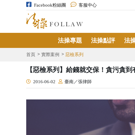
Facebook粉絲團
客服中心
法操專題
法操點評
法
首頁
實際案例
惡檢系列
【惡檢系列】給錢就交保！貪污貪到有
2016-06-02
​臺南／張律師