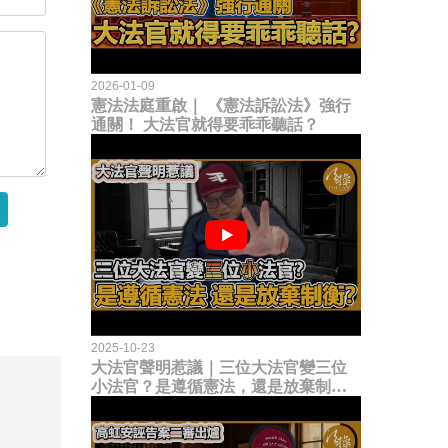
2026-01-09
憲法法庭重啟｜ 《憲法訴訟法》強行
通關！ 大法官就得要乖乖聽話？
2025-10-23
大法官聲明惹議｜三位大法官變三位
小法官？是遵循憲法，還是放棄制衡
立法權？