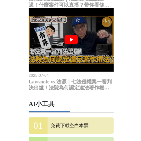
過！什麼案件可以直播？帶你看修法
內容
2025-07-04
Lawsnote vs 法源｜七法侵權案一審判
決出爐！法院為何認定違法著作權
法？
AI小工具
免費下載空白本票