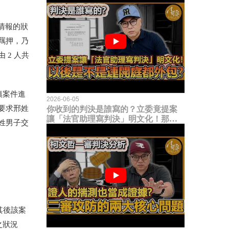
情報的狀
羈押，乃
2 人共
填案件進
2026-06-05
要求邢姓
你收到的判決是誰寫的？立委竟提案
讓「法官助理寫判決」明文化！那以
姓男子交
後是不是乾脆連開庭都外包出去？
其後該案
之狀況