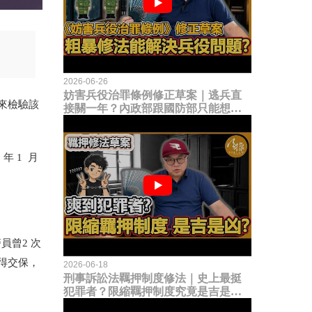
2026-06-26
妨害兵役治罪條例修正草案｜逃兵直
來檢驗該
接關一年？內政部跟國防部只能想到
這種粗暴修法，是能解決什麼兵役問
題？
 1 月
員曾2 次
得交保，
2026-06-18
刑事訴訟法羈押制度修法｜史上最挺
。
犯罪者？限縮羈押制度究竟是吉是
凶？