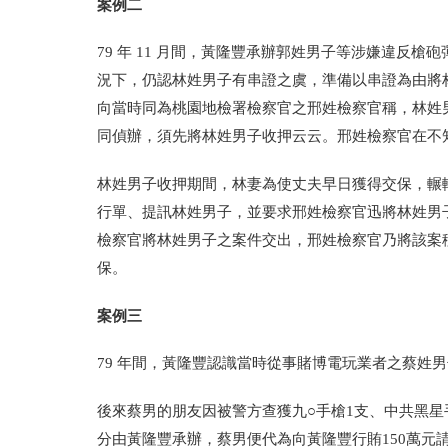
案例二
79 年 11 月間，黃隆豐承辦郭姓男子等涉嫌違反
況下，仍認林姓男子有串證之虞，準備以串證為由將
向當時同為桃園地檢署檢察官之邢姓檢察官稱，林姓男
同偵辦，須先將林姓男子收押云云。邢姓檢察官在不
林姓男子收押期間，林妻為使丈夫早日獲得交保，輾轉
行單、提訊林姓男子，並要求邢姓檢察官迅將林姓男
檢察官將林姓男子之案件交出，邢姓檢察官乃將該案
保。
案例三
79 年間，黃隆豐認識當時從事賭博電玩業者之蔡姓
後來蔡男的朋友因被警方查獲九○手槍1支、中共黑
分由黃隆豐承辦，蔡男便代為向黃隆豐行賄150萬