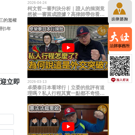
2026-04-24
柯文哲一審判決分析｜證人的揣測竟
然被一審當成證據？高律師帶你看未
來二審攻防的兩大核心點！
三的濫權
刑5年
歡迎立即
2026-03-13
卓榮泰日本看球行｜立委的批評有道
理嗎？私人行程其實一點都不奇怪？
為何說這是一種外交突破？