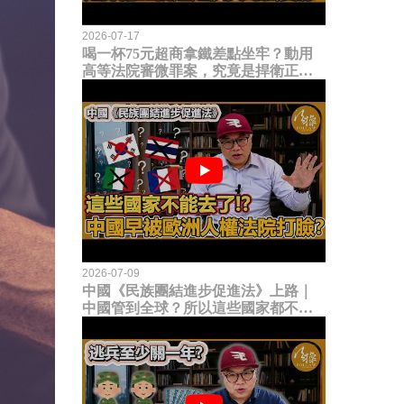
2026-07-17
喝一杯75元超商拿鐵差點坐牢？動用
高等法院審微罪案，究竟是捍衛正義
還是浪費司法資源？
2026-07-09
中國《民族團結進步促進法》上路｜
中國管到全球？所以這些國家都不能
去了？中國早就被歐洲人權法院打
臉？