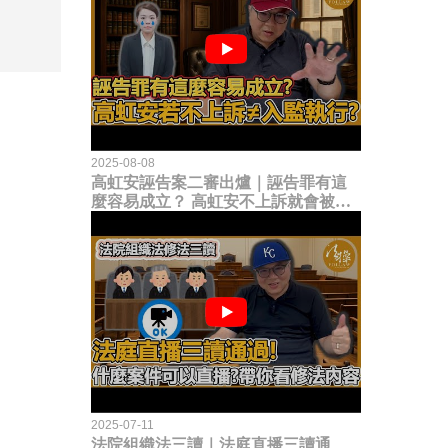
2025-08-08
高虹安誣告案二審出爐｜誣告罪有這
麼容易成立？ 高虹安不上訴就會被
關？這句話其實不太對！
2025-07-11
法院組織法三讀｜法庭直播三讀通