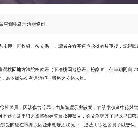
嚴重觸犯貪污治罪條例
先收押、再收錢、後交保」，讀者在看完這位惡檢的故事後，記得回
桃園地方法院檢察署（下稱桃園地檢署）檢察官，任職期間自 79 年
查與追訴，為依據法令有追訴犯罪職務之公務人員。
備隊徐姓警員，因涉傷害等罪，由黃隆豐承辦該案，在該案偵查中徐姓警
且有逃亡及串證之虞將徐姓警員收押禁見，徐父為讓其子得以早日獲
隆豐受賄後在羈押原因並未改變之狀況下，違法將徐姓警員予以交保