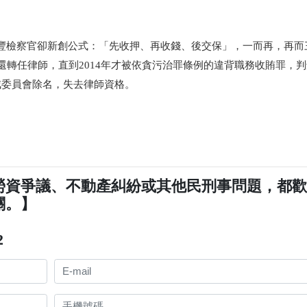
豐檢察官卻新創公式：「先收押、再收錢、後交保」，一而再，再而
轉任律師，直到2014年才被
依貪污治罪條例的違背職務收賄罪，判
戒委員會除名，失去律師資格。
勞資爭議、不動產糾紛或其他民刑事問題，都
關。】
2