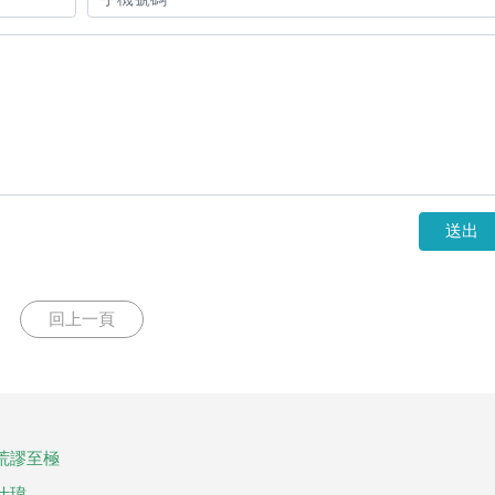
送出
回上一頁
荒謬至極
仕瑋