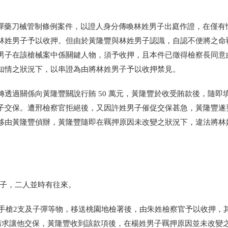
槍砲彈藥刀械管制條例案件，以證人身分傳喚林姓男子出庭作證，在僅有
林姓男子予以收押。但由於黃隆豐與林姓男子認識，自認不便將之命
子在該槍械案中係關鍵人物，須予收押，且本件已徵得檢察長同意由 
知情之狀況下，以串證為由將林姓男子予以收押禁見。
透過關係向黃隆豐關說行賄 50 萬元，黃隆豐於收受賄款後，隨即
子交保。遭邢檢察官拒絕後，又因許姓男子催促交保甚急，黃隆豐遂
移由黃隆豐偵辦，黃隆豐隨即在羈押原因未改變之狀況下，違法將林
男子，二人並時有往來。
星手槍2支及子彈等物，移送桃園地檢署後，由朱姓檢察官予以收押，
元請求讓他交保，黃隆豐收到該款項後，在楊姓男子羈押原因並未改變