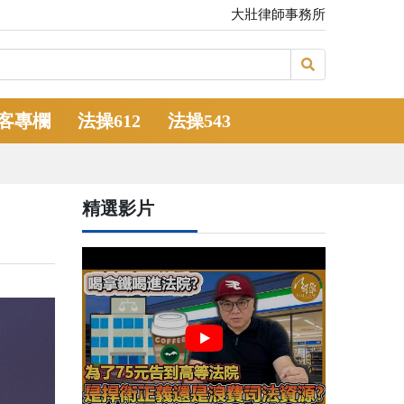
大壯律師事務所
客專欄
法操612
法操543
精選影片