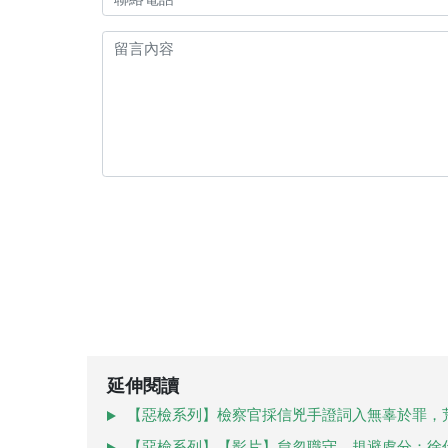
延伸閱讀
【惡檢系列】檢察官採信兇手證詞入無辜於罪，
【惡檢系列】【影片】怠忽職守、規避處分：徐