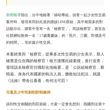
新聞報導
指出，台中地檢署「婦幼專組」偵查一起少女性交易
案件時，發現有同好此道的嫖妓LINE群組，其中相當多的對
話顯示出，嫖客中竟有一名「檢察官」。而該檢察官，甚至在
社群網站散佈一名「17歲重慶妹」的「照片、三圍、對價及可
約時間」，等於媒介性交易。
本案經查與「檢察官」從事多次性交易的少女表示，那人
確實是位在職的檢察官！檢方接獲此線索後，進行追查，
發現該名檢察官任職彰化地檢署，是「公訴組檢察官」蔡
曉崙。身為代表國家的執法人員，膽敢知法犯法，就讓
《法操》帶各位看看，有何法可罰！
兒童及少年性剝削防制條例
談到性交相關的刑罰規範，大家一定會先想到：我國刑法第十