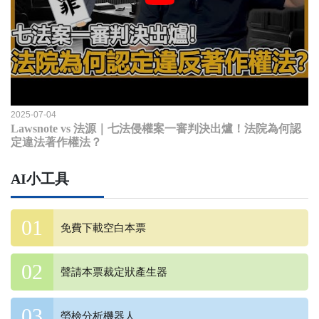
2025-07-04
Lawsnote vs 法源｜七法侵權案一審判決出爐！法院為何認
定違法著作權法？
AI小工具
免費下載空白本票
聲請本票裁定狀產生器
勞檢分析機器人