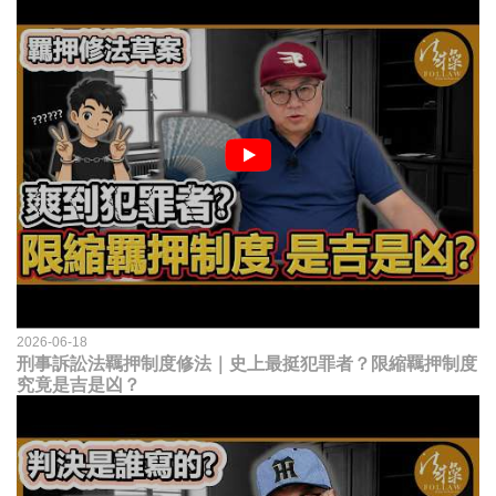
2026-06-18
刑事訴訟法羈押制度修法｜史上最挺犯罪者？限縮羈押制度
究竟是吉是凶？