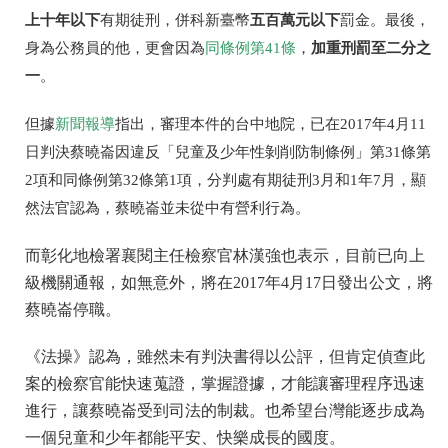
上十年以下
五百萬元以下
有期徒刑，併科新臺幣
罰金。最後，
加重刑罰至二分之
身為公務員的他，更會因為
同條例第41條
，
一
。
但據
新聞報導
指出，審理本件的台中地院，已在2017年4月11
日判決蔡曉崙因違反「兒童及少年性剝削防制條例」第31條第
2項和同條例第32條第1項，分判處有期徒刑3月和1年7月，顯
然法官認為，蔡曉崙並未從中有營利行為。
而彰化地檢署襄閱主任檢察官林漢強也表示，目前已向上
級機關通報，如無意外，將在2017年4月17日發出公文，將
蔡曉崙停職。
《法操》認為，雖然未有判決書得以公評，但肯定偵查此
案的檢察官能快速蒐證，掌握證據，才能讓審理程序迅速
進行，讓蔡曉崙受到司法的制裁。也希望台灣能逐步成為
一個兒童和少年都能平安、快樂成長的國度。