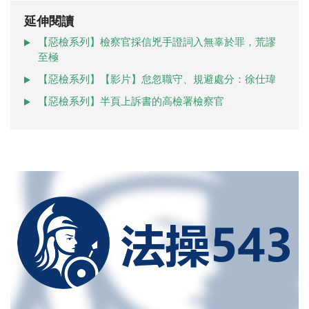
延伸閱讀
【惡檢系列】檢察官採信兇手證詞入無辜於罪，荒謬
至極
【惡檢系列】【影片】怠忽職守、規避處分：徐仕瑋
【惡檢系列】半頁上訴書的高檢署檢察官