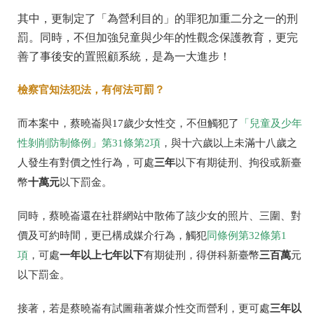
其中，更制定了「為營利目的」的罪犯加重二分之一的刑
罰。同時，不但加強兒童與少年的性觀念保護教育，更完
善了事後安的置照顧系統，是為一大進步！
檢察官知法犯法，有何法可罰？
而本案中，蔡曉崙與17歲少女性交，不但觸犯了
「兒童及少年
性剝削防制條例」第31條第2項
，與十六歲以上未滿十八歲之
三年
人發生有對價之性行為，可處
以下有期徒刑、拘役或新臺
十萬元
幣
以下罰金。
同時，蔡曉崙還在社群網站中散佈了該少女的照片、三圍、對
價及可約時間，更已構成媒介行為，觸犯
同條例第32條第1
一年以上七年以下
三百萬
項
，可處
有期徒刑，得併科新臺幣
元
以下罰金。
三年以
接著，若是蔡曉崙有試圖藉著媒介性交而營利，更可處