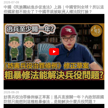
2026-07-09
中國《民族團結進步促進法》上路｜中國管到全球？所以這
些國家都不能去了？中國早就被歐洲人權法院打臉？
2026-06-26
妨害兵役治罪條例修正草案｜逃兵直接關一年？內政部跟國
防部只能想到這種粗暴修法，是能解決什麼兵役問題？