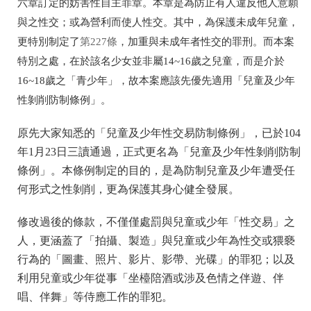
六章訂定的妨害性自主罪章。本章是為防止有人違反他人意願
與之性交；或為營利而使人性交。其中，為保護未成年兒童，
更特別制定了
第227條
，加重與未成年者性交的罪刑。而本案
特別之處，在於該名少女並非屬14~16歲之兒童，而是介於
16~18歲之「青少年」，故本案應該先優先適用「兒童及少年
性剝削防制條例」。
原先大家知悉的「兒童及少年性交易防制條例」，已於104
年1月23日三讀通過，正式更名為「兒童及少年性剝削防制
條例」。本條例制定的目的，是為防制兒童及少年遭受任
何形式之性剝削，更為保護其身心健全發展。
修改過後的條款，不僅僅處罰與兒童或少年「性交易」之
人，更涵蓋了「拍攝、製造」與兒童或少年為性交或猥褻
行為的「圖畫、照片、影片、影帶、光碟」的罪犯；以及
利用兒童或少年從事「坐檯陪酒或涉及色情之伴遊、伴
唱、伴舞」等侍應工作的罪犯。