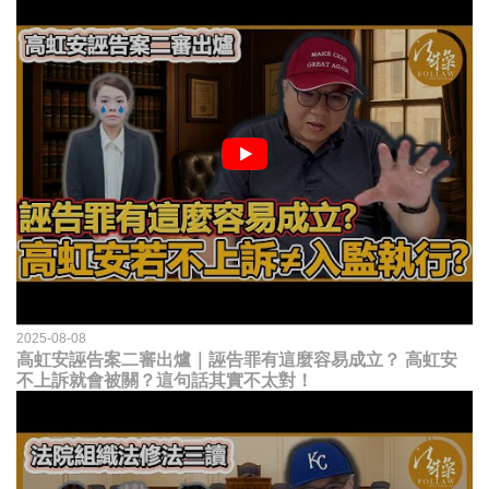
2025-08-08
高虹安誣告案二審出爐｜誣告罪有這麼容易成立？ 高虹安
不上訴就會被關？這句話其實不太對！