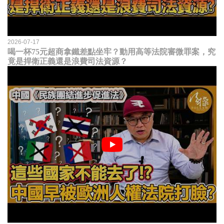
2026-07-17
喝一杯75元超商拿鐵差點坐牢？動用高等法院審微罪案，究
竟是捍衛正義還是浪費司法資源？