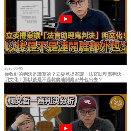
2026-06-05
你收到的判決是誰寫的？立委竟提案讓「法官助理寫判決」
明文化！那以後是不是乾脆連開庭都外包出去？