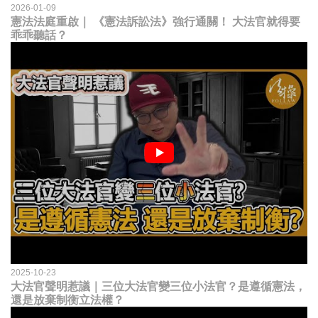
2026-01-09
憲法法庭重啟｜ 《憲法訴訟法》強行通關！ 大法官就得要
乖乖聽話？
2025-10-23
大法官聲明惹議｜三位大法官變三位小法官？是遵循憲法，
還是放棄制衡立法權？