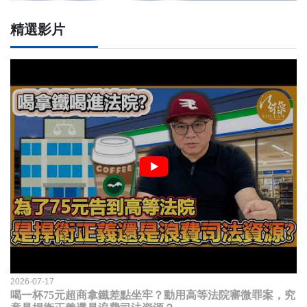
精選影片
2026-07-17
喝一杯75元超商拿鐵差點坐牢？動用高等法院審微罪案，究