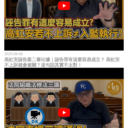
2025-08-08
高虹安誣告案二審出爐｜誣告罪有這麼容易成立？ 高虹安
不上訴就會被關？這句話其實不太對！