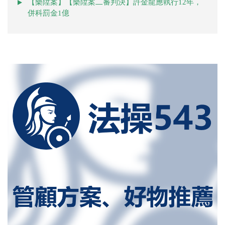
【樂陞案】【樂陞案二審判決】許金龍應執行12年，
併科罰金1億