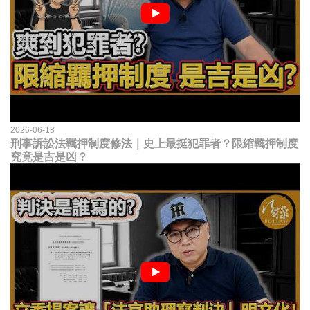
2026-06-18
刑事訴訟法羈押制度修法｜史上最挺犯罪者？限縮羈押制度
究竟是吉是凶？