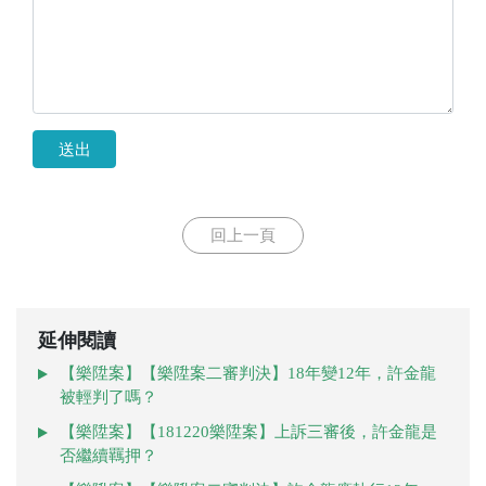
送出
回上一頁
延伸閱讀
【樂陞案】【樂陞案二審判決】18年變12年，許金龍
被輕判了嗎？
【樂陞案】【181220樂陞案】上訴三審後，許金龍是
否繼續羈押？