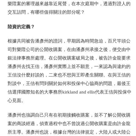
樂陞案的審理越來越靠近尾聲，在本次庭期中，透過對證人的
交互詰問，有哪些值得關注的部分呢？
陸資的定義？
根據共同被告潘彥州的證詞，早期因為時間急迫，百尺竿頭公
司對樂陞公司的公開收購案，在由潘彥州承接之後，便交由中
銀法律事務所處理。在公開收購案破局之後，被告許金龍要求
潘彥州去找王佶，潘彥州實際上並不願意，一來認為與違約的
王佶沒什麼好談的，二來也不想與王即產生關聯。在與王佶的
對談中，王佶有問到關於如何和投保中心協商的問題，最後王
佶選擇國際知名的大事務所kirkland and ellis代表王佶與投保中
心見面。
潘彥州也強調自己只有在初期接觸收購案，並不了解公開收購
案的商談經過，偵查過程中也不曾說過公開收購案是由許金龍
所主導。潘彥州也說，根據台灣的法律規定，大陸人或大陸公