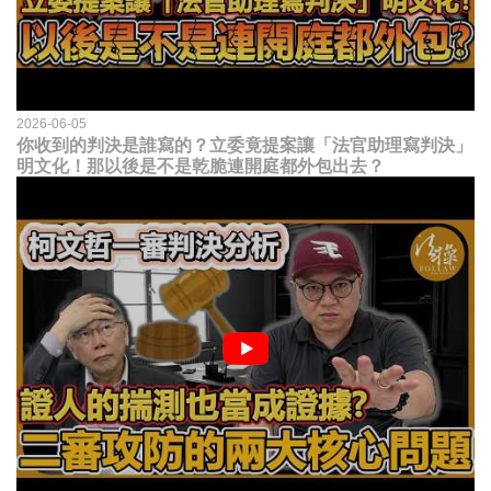
2026-06-05
你收到的判決是誰寫的？立委竟提案讓「法官助理寫判決」
明文化！那以後是不是乾脆連開庭都外包出去？