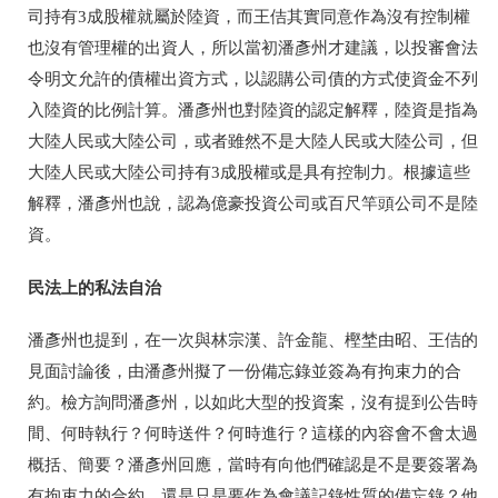
司持有3成股權就屬於陸資，而王佶其實同意作為沒有控制權
也沒有管理權的出資人，所以當初潘彥州才建議，以投審會法
令明文允許的債權出資方式，以認購公司債的方式使資金不列
入陸資的比例計算。潘彥州也對陸資的認定解釋，陸資是指為
大陸人民或大陸公司，或者雖然不是大陸人民或大陸公司，但
大陸人民或大陸公司持有3成股權或是具有控制力。根據這些
解釋，潘彥州也說，認為億豪投資公司或百尺竿頭公司不是陸
資。
民法上的私法自治
潘彥州也提到，在一次與林宗漢、許金龍、樫埜由昭、王佶的
見面討論後，由潘彥州擬了一份備忘錄並簽為有拘束力的合
約。檢方詢問潘彥州，以如此大型的投資案，沒有提到公告時
間、何時執行？何時送件？何時進行？這樣的內容會不會太過
概括、簡要？潘彥州回應，當時有向他們確認是不是要簽署為
有拘束力的合約，還是只是要作為會議記錄性質的備忘錄？他