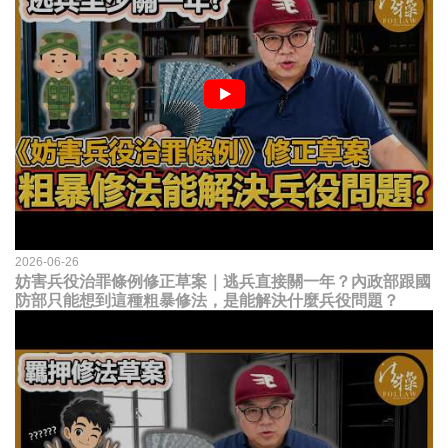
2026-06-26
妨害兵役治罪條例修正草案｜逃兵直接關一年？內政部跟國
防部只能想到這種粗暴修法，是能解決什麼兵役問題？