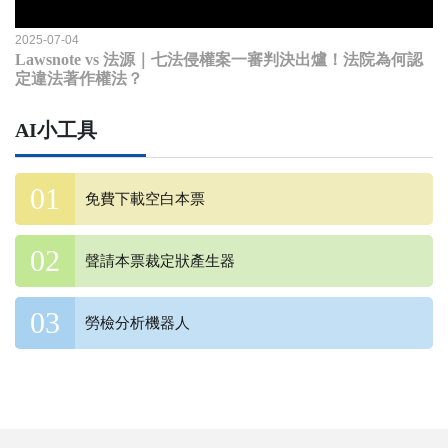
2025-07-04
Lawsnote vs 法源｜七法侵權案一審判決出爐！法院為何認
定違法著作權法？
AI小工具
免費下載空白本票
聲請本票裁定狀產生器
勞檢分析機器人