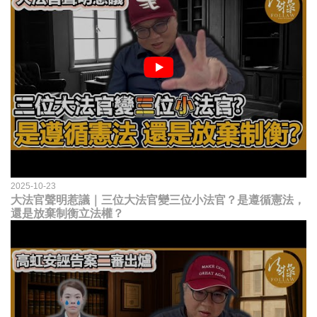
2025-10-23
大法官聲明惹議｜三位大法官變三位小法官？是遵循憲法，
還是放棄制衡立法權？