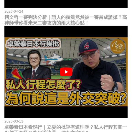
2026-04-24
柯文哲一審判決分析｜證人的揣測竟然被一審當成證據？高
律師帶你看未來二審攻防的兩大核心點！
2026-03-13
卓榮泰日本看球行｜立委的批評有道理嗎？私人行程其實一