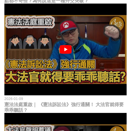
點都不奇怪？為何說這是一種外交突破？
2026-01-09
憲法法庭重啟｜ 《憲法訴訟法》強行通關！ 大法官就得要
乖乖聽話？