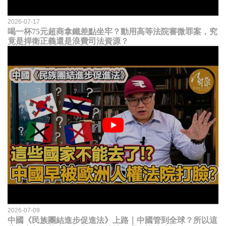
2026-07-17
喝一杯75元超商拿鐵差點坐牢？動用高等法院審微罪案，究
竟是捍衛正義還是浪費司法資源？
2026-07-09
中國《民族團結進步促進法》上路｜中國管到全球？所以這