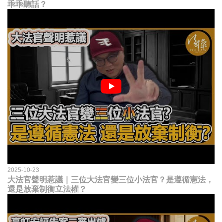
乖乖聽話？
2025-10-23
大法官聲明惹議｜三位大法官變三位小法官？是遵循憲法，
還是放棄制衡立法權？