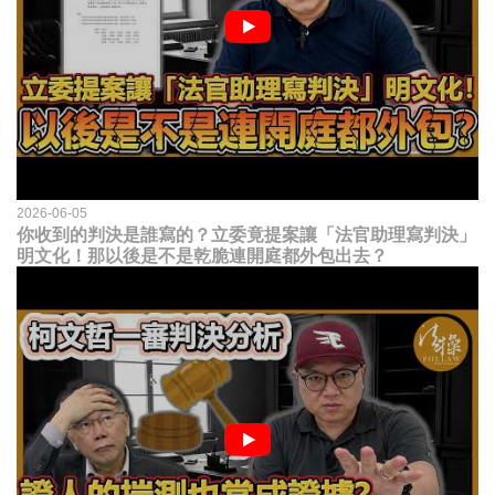
2026-06-05
你收到的判決是誰寫的？立委竟提案讓「法官助理寫判決」
明文化！那以後是不是乾脆連開庭都外包出去？