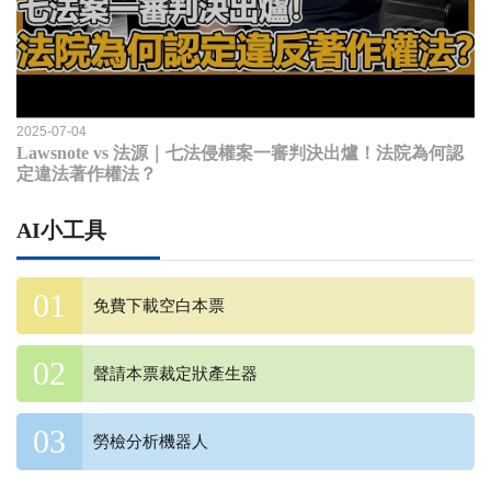
2025-07-04
Lawsnote vs 法源｜七法侵權案一審判決出爐！法院為何認
定違法著作權法？
AI小工具
免費下載空白本票
聲請本票裁定狀產生器
勞檢分析機器人