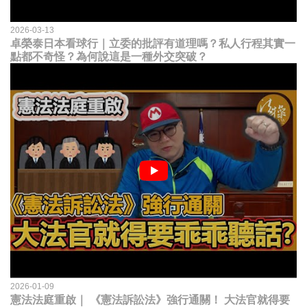
2026-03-13
卓榮泰日本看球行｜立委的批評有道理嗎？私人行程其實一
點都不奇怪？為何說這是一種外交突破？
2026-01-09
憲法法庭重啟｜ 《憲法訴訟法》強行通關！ 大法官就得要