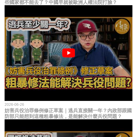
些國家都不能去了？中國早就被歐洲人權法院打臉？
2026-06-26
妨害兵役治罪條例修正草案｜逃兵直接關一年？內政部跟國
防部只能想到這種粗暴修法，是能解決什麼兵役問題？