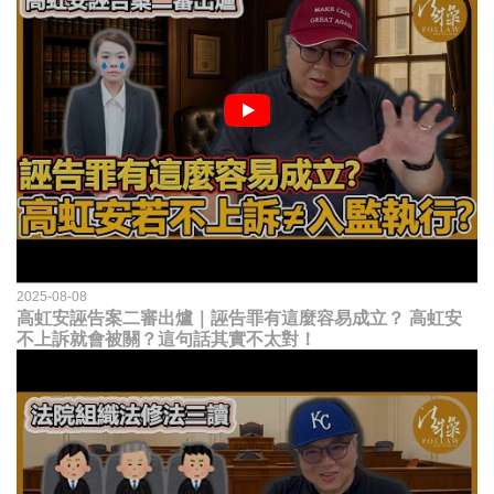
2025-08-08
高虹安誣告案二審出爐｜誣告罪有這麼容易成立？ 高虹安
不上訴就會被關？這句話其實不太對！