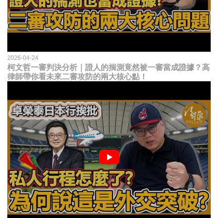
2026-04-24
柯文哲一審判決分析｜證人的揣測竟然被一審當成證據？高
律師帶你看未來二審攻防的兩大核心點！