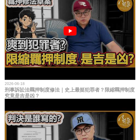
2026-06-18
刑事訴訟法羈押制度修法｜史上最挺犯罪者？限縮羈押制度
究竟是吉是凶？