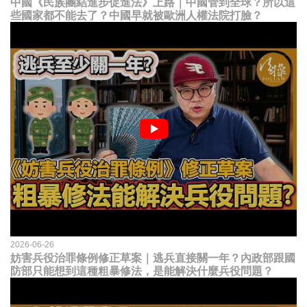
中國《民族團結進步促進法》上路｜中國管到全球？所以這
些國家都不能去了？中國早就被歐洲人權法院打臉？
2026-06-26
妨害兵役治罪條例修正草案｜逃兵直接關一年？內政部跟國
防部只能想到這種粗暴修法，是能解決什麼兵役問題？