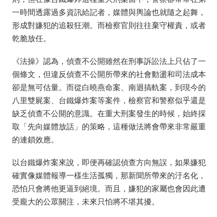
一時間透露過多資訊給記者，媒體與輿論也就隨之起舞，
形成對嫌犯的追殺狂潮。而檢察官則往往棄守權責，或者
乾脆放任。
《法操》認為，偵查不公開雖然在刑事訴訟法上只佔了一
個條文，但違反偵查不公開所帶來的社會動盪和司法成本
卻是無可估量。而從白曉燕命案、南迴搞軌案，到現今的
八里雙屍案、台鐵爆炸案等案件，檢察官和警察似乎還是
缺乏偵查不公開的意識。在重大刑案發生的時候，始終採
取「先向媒體放話」的策略，這種做法將會帶來非常嚴重
的連鎖效應。
以台鐵爆炸案來說，即便再確認偵查方向無誤，如果嫌犯
確實像媒體報導一樣生活孤獨，那新聞所帶來的汙名化，
恐怕只會將他更逼到絕境。而且，嫌犯的家屬也會因此遭
受龐大的公眾關注，未來只怕將不堪其擾。