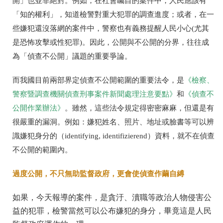
開」也並非絕對。例如，在社會矚目的案件中，人民應該有
「知的權利」，知道檢警對重大犯罪的調查進度；或者，在一
些嫌犯還沒落網的案件中，警察也有義務提醒人民小心(尤其
是恐怖攻擊或性犯罪)。因此，公開與不公開的分界，往往成
為「偵查不公開」議題的重要爭論。
而我國目前兩部界定偵查不公開範圍的重要法令，是
《檢察、
警察暨調查機關偵查刑事案件新聞處理注意要點》
和
《偵查不
公開作業辦法》
。雖然，這些法令規定得密密麻麻，但還是有
很嚴重的漏洞。例如：嫌犯姓名、照片、地址或臉書等可以辨
識嫌犯身分的（identifying, identifizierend）資料，就不在偵查
不公開的範圍內。
過度公開，不只無助監督政府，更會使偵查作繭自縛
如果，今天報導的案件，是貪汙、瀆職等政治人物侵害公
益的犯罪，檢警當然可以公布嫌犯的身分，畢竟這是人民