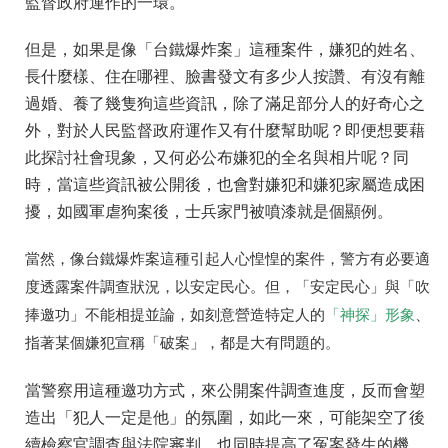
監督政府運作的一環。
但是，如果是像「台鐵爆炸案」這種案件，嫌犯的姓名、
長什麼樣、住在哪裡、臉書發文有多少人按讚、有沒有離
過婚、養了幾隻狗這些資訊，除了滿足部分人的好奇心之
外，對於人民監督政府運作又有什麼幫助呢？即便想要藉
此探討社會現象，又何必公布嫌犯的全名與相片呢？同
時，當這些資訊被公開後，也會對嫌犯和嫌犯家屬造成困
擾，如國軍虐狗案後，士兵家門被噴漆就是個顯例。
當然，像台鐵爆炸案這種引起人心惶惶的案件，警方有必要適
度透露案件調查狀況，以安定民心。但，「安定民心」與「吹
捧邀功」不能相提並論，如刻意營造特定人的
「神探」形象
、
指著某個嫌犯宣稱「破案」，都是大有問題的。
當警察用這種邀功方式，來公開案件調查進度，反而會塑
造出「犯人一定是他」的氛圍，如此一來，可能架空了後
續檢察官調查與法院審判，也同時提高了冤案發生的機