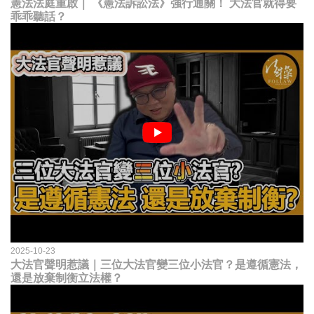
憲法法庭重啟｜ 《憲法訴訟法》強行通關！ 大法官就得要
乖乖聽話？
2025-10-23
大法官聲明惹議｜三位大法官變三位小法官？是遵循憲法，
還是放棄制衡立法權？