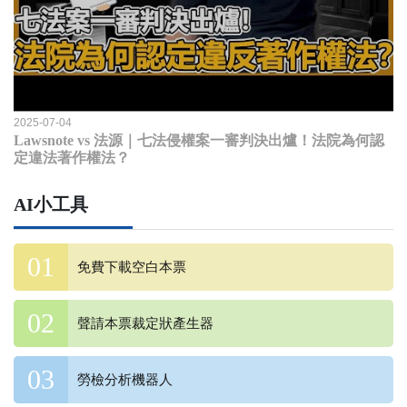
2025-07-04
Lawsnote vs 法源｜七法侵權案一審判決出爐！法院為何認
定違法著作權法？
AI小工具
免費下載空白本票
聲請本票裁定狀產生器
勞檢分析機器人