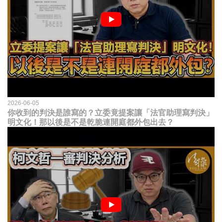
2026-06-05
你收到的判決是誰寫的？立委竟提案讓「法官助理寫判決」
明文化！那以後是不是乾脆連開庭都外包出去？