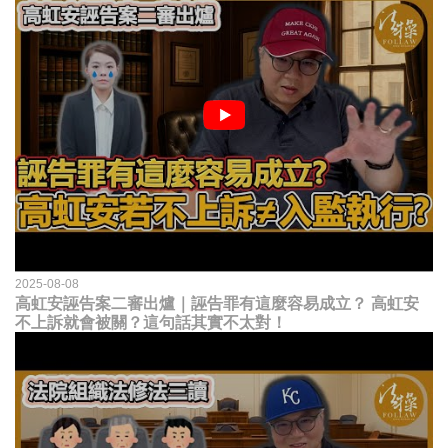
2025-08-08
高虹安誣告案二審出爐｜誣告罪有這麼容易成立？ 高虹安
不上訴就會被關？這句話其實不太對！