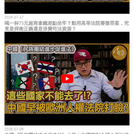
2026-07-17
喝一杯75元超商拿鐵差點坐牢？動用高等法院審微罪案，究
竟是捍衛正義還是浪費司法資源？
2026-07-09