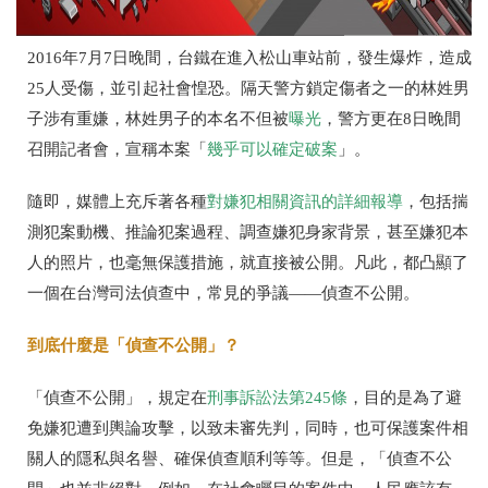
2016年7月7日晚間，台鐵在進入松山車站前，發生爆炸，造成
25人受傷，並引起社會惶恐。隔天警方鎖定傷者之一的林姓男
子涉有重嫌，林姓男子的本名不但被
曝光
，警方更在8日晚間
召開記者會，宣稱本案「
幾乎可以確定破案
」。
隨即，媒體上充斥著各種
對嫌犯相關資訊的詳細報導
，包括揣
測犯案動機、推論犯案過程、調查嫌犯身家背景，甚至嫌犯本
人的照片，也毫無保護措施，就直接被公開。凡此，都凸顯了
一個在台灣司法偵查中，常見的爭議——偵查不公開。
到底什麼是「偵查不公開」？
「偵查不公開」，規定在
刑事訴訟法第245條
，目的是為了避
免嫌犯遭到輿論攻擊，以致未審先判，同時，也可保護案件相
關人的隱私與名譽、確保偵查順利等等。但是，「偵查不公