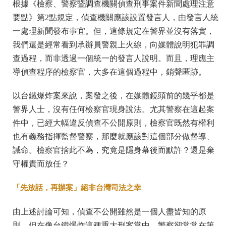
根據《檢察、警察暨調查機關偵查刑事案件新聞處理注意
要點》第2點規定，偵查機關應該設置發言人，由發言人統
一處理新聞發布事宜。但，這條規定在警界並沒有落實，
我們還是經常看到承辦員警親上火線，向媒體說明犯罪調
查過程，而非透過一個統一的發言人說明。而且，理應主
導偵查程序的檢察官，大多在這個過程中，銷聲匿跡。
以台鐵爆炸案來說，案發之後，在媒體鏡頭前的幾乎都是
警界人士，沒有任何檢察官現身說法。尤其警察在這起案
件中，已經大幅違反偵查不公開原則，檢察官既然有權利
也有義務指揮監督警察，那麼就應該對這個部分做督導、
誡命。檢察官捨此不為，究竟是隱身幕後而默許？還是棄
守權責而放任？
「先放話，再辦案」絕非台灣司法之幸
由上述討論可知，偵查不公開雖然是一個人盡皆知的原
則，但在像台鐵爆炸這種重大刑案當中，警察卻常常在第