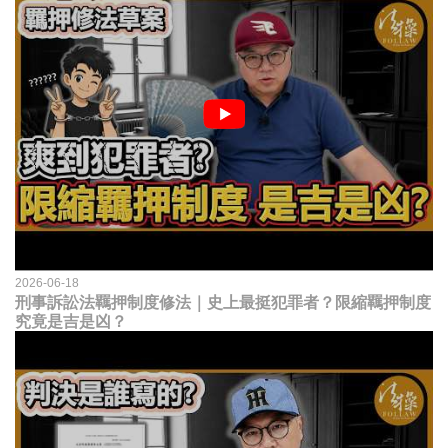
2026-06-18
刑事訴訟法羈押制度修法｜史上最挺犯罪者？限縮羈押制度
究竟是吉是凶？