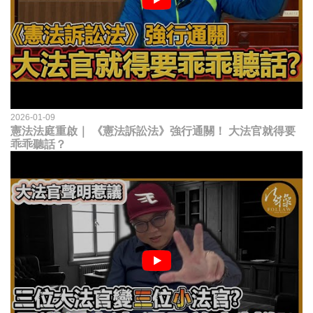
2026-01-09
憲法法庭重啟｜ 《憲法訴訟法》強行通關！ 大法官就得要
乖乖聽話？