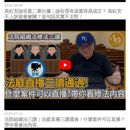
2025-08-08
高虹安誣告案二審出爐｜誣告罪有這麼容易成立？ 高虹安
不上訴就會被關？這句話其實不太對！
2025-07-11
法院組織法三讀｜法庭直播三讀通過！什麼案件可以直播？
帶你看修法內容