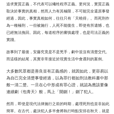
追求實質正義，不代表可以犧牲程序正義。更何況，實質正義
取決於事實的真相，然而人力有其極限，不可能完全還原事發
經過，因此，事實真相如何，往往只有「天曉得」。而死刑作
為一種極刑，一但被施行，人死不能復生，即使有所遺憾，也
已經無法挽回。因此，每道程序的審慎處理，也是司法正義的
實踐。
故事到了最後，安藤究竟是不是兇手，劇中並沒有清楚交代。
而這樣的結尾，其實非常接近於現實生活中會遇到的案例。
大多數民眾都是善良並有正義感的，就因如此，更容易以
為自己完全清楚事發經過，以為罪行都如刑法教科書中那
般一清二楚。一旦在心中形成有罪心證，就認為應該要像
連續劇《包青天》般，馬上「開鍘！」鍘了犯人。
然而，即使是現代法律施行之前的時期，處理死刑也並非如此
簡單。在古代，處決犯人多半會將執行時點安排在秋天，就是