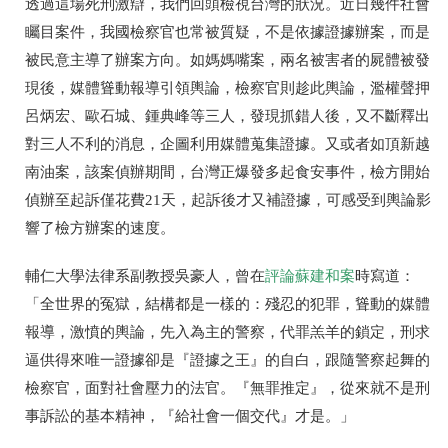
透過這場死刑激辯，我們回頭檢視台灣的狀況。近日幾件社會
矚目案件，我國檢察官也常被質疑，不是依據證據辦案，而是
被民意主導了辦案方向。如媽媽嘴案，兩名被害者的屍體被發
現後，媒體聳動報導引領輿論，檢察官則趁此輿論，濫權聲押
呂炳宏、歐石城、鍾典峰等三人，發現抓錯人後，又不斷釋出
對三人不利的消息，企圖利用媒體蒐集證據。又或者如頂新越
南油案，該案偵辦期間，台灣正爆發多起食安事件，檢方開始
偵辦至起訴僅花費21天，起訴後才又補證據，可感受到輿論影
響了檢方辦案的速度。
輔仁大學法律系副教授吳豪人，曾在
評論蘇建和案
時寫道：
「全世界的冤獄，結構都是一樣的：殘忍的犯罪，聳動的媒體
報導，激憤的輿論，先入為主的警察，代罪羔羊的鎖定，刑求
逼供得來唯一證據卻是『證據之王』的自白，跟隨警察起舞的
檢察官，面對社會壓力的法官。『無罪推定』，從來就不是刑
事訴訟的基本精神，『給社會一個交代』才是。」