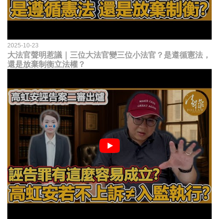
2025-10-23
大法官聲明惹議｜三位大法官變三位小法官？是遵循憲法，
還是放棄制衡立法權？