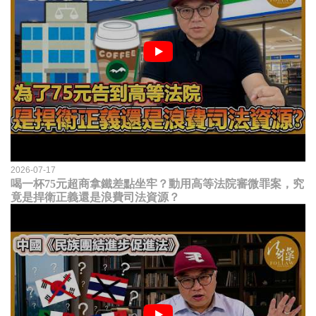
2026-07-17
喝一杯75元超商拿鐵差點坐牢？動用高等法院審微罪案，究
竟是捍衛正義還是浪費司法資源？