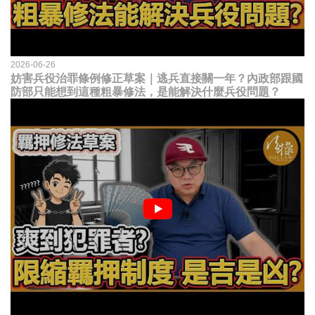
2026-06-26
妨害兵役治罪條例修正草案｜逃兵直接關一年？內政部跟國
防部只能想到這種粗暴修法，是能解決什麼兵役問題？