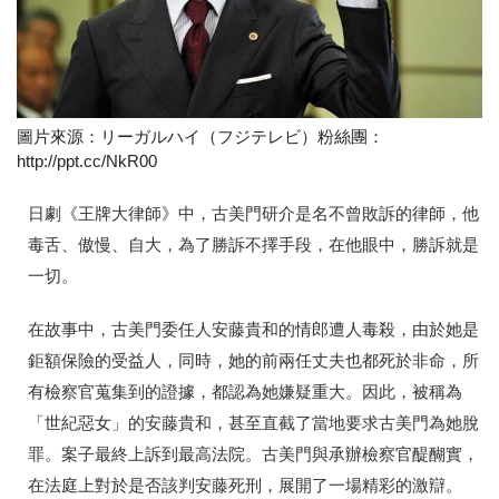
圖片來源：リーガルハイ（フジテレビ）粉絲團：
http://ppt.cc/NkR00
日劇《王牌大律師》中，古美門研介是名不曾敗訴的律師，他
毒舌、傲慢、自大，為了勝訴不擇手段，在他眼中，勝訴就是
一切。
在故事中，古美門委任人安藤貴和的情郎遭人毒殺，由於她是
鉅額保險的受益人，同時，她的前兩任丈夫也都死於非命，所
有檢察官蒐集到的證據，都認為她嫌疑重大。因此，被稱為
「世紀惡女」的安藤貴和，甚至直截了當地要求古美門為她脫
罪。案子最終上訴到最高法院。古美門與承辦檢察官醍醐實，
在法庭上對於是否該判安藤死刑，展開了一場精彩的激辯。