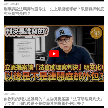
2026-06-18
刑事訴訟法羈押制度修法｜史上最挺犯罪者？限縮羈押制度
究竟是吉是凶？
2026-06-05
你收到的判決是誰寫的？立委竟提案讓「法官助理寫判決」
明文化！那以後是不是乾脆連開庭都外包出去？