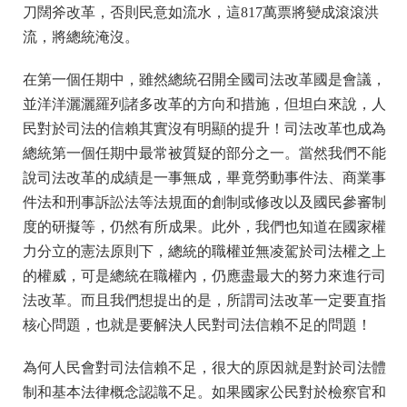
刀闊斧改革，否則民意如流水，這817萬票將變成滾滾洪
流，將總統淹沒。
在第一個任期中，雖然總統召開全國司法改革國是會議，
並洋洋灑灑羅列諸多改革的方向和措施，但坦白來說，人
民對於司法的信賴其實沒有明顯的提升！司法改革也成為
總統第一個任期中最常被質疑的部分之一。當然我們不能
說司法改革的成績是一事無成，畢竟勞動事件法、商業事
件法和刑事訴訟法等法規面的創制或修改以及國民參審制
度的研擬等，仍然有所成果。此外，我們也知道在國家權
力分立的憲法原則下，總統的職權並無凌駕於司法權之上
的權威，可是總統在職權內，仍應盡最大的努力來進行司
法改革。而且我們想提出的是，所謂司法改革一定要直指
核心問題，也就是要解決人民對司法信賴不足的問題！
為何人民會對司法信賴不足，很大的原因就是對於司法體
制和基本法律概念認識不足。如果國家公民對於檢察官和