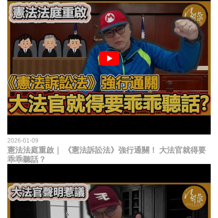
2026-01-09
憲法法庭重啟｜ 《憲法訴訟法》強行通關！ 大法官就得要
乖乖聽話？