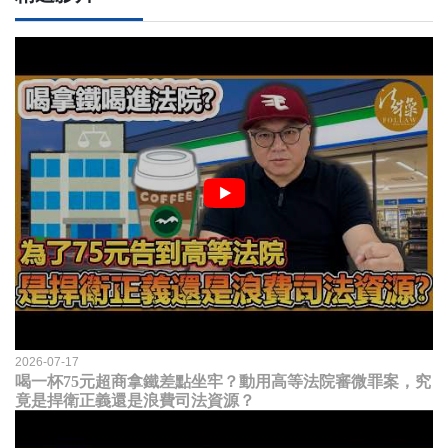
2026-07-17
喝一杯75元超商拿鐵差點坐牢？動用高等法院審微罪案，究
竟是捍衛正義還是浪費司法資源？