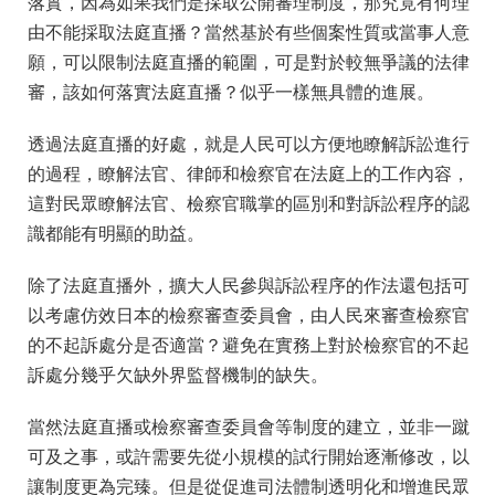
落實，因為如果我們是採取公開審理制度，那究竟有何理
由不能採取法庭直播？當然基於有些個案性質或當事人意
願，可以限制法庭直播的範圍，可是對於較無爭議的法律
審，該如何落實法庭直播？似乎一樣無具體的進展。
透過法庭直播的好處，就是人民可以方便地瞭解訴訟進行
的過程，瞭解法官、律師和檢察官在法庭上的工作內容，
這對民眾瞭解法官、檢察官職掌的區別和對訴訟程序的認
識都能有明顯的助益。
除了法庭直播外，擴大人民參與訴訟程序的作法還包括可
以考慮仿效日本的檢察審查委員會，由人民來審查檢察官
的不起訴處分是否適當？避免在實務上對於檢察官的不起
訴處分幾乎欠缺外界監督機制的缺失。
當然法庭直播或檢察審查委員會等制度的建立，並非一蹴
可及之事，或許需要先從小規模的試行開始逐漸修改，以
讓制度更為完臻。但是從促進司法體制透明化和增進民眾