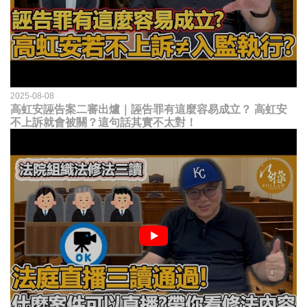
2025-08-08
高虹安誣告案二審出爐｜誣告罪有這麼容易成立？ 高虹安
不上訴就會被關？這句話其實不太對！