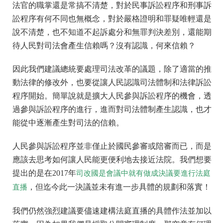
法官的職掌還是常搞不清楚，對於民事訴訟程序和刑事訴
訟程序有何不同也無概念，對於嚴格證明和罪疑唯輕還是
說不清楚，也不知道不起訴處分和無罪判決差別，還能期
待人民對司法會產生信賴嗎？沒有認識，何來信賴？
因此我們建議總統要處理司法改革的議題，除了適當的推
動法律的修改外，也要從讓人民認識司法體制和法律訴訟
程序開始。簡單說就是擴大人民參與訴訟程序的機會，透
過參與訴訟程序的進行，進而對司法體制產生認識，也才
能從中逐漸產生對司法的信賴。
人民參與訴訟程序並非僅止於國民參審或陪審而已，而是
應該去思考如何讓人民能更便利地去接近法院。我們想要
提出的是在2017年
司改國是會議中就有做成決議要進行法庭
，但迄今此一決議並未有進一步具體的規劃和落實！
直播
我們仍然強烈建議要儘速建構法庭直播的具體作法並加以