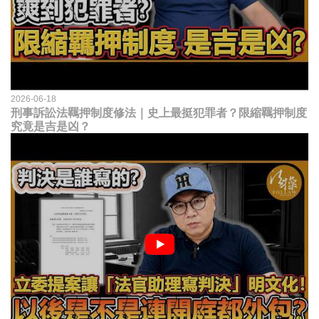
2026-06-18
刑事訴訟法羈押制度修法｜史上最挺犯罪者？限縮羈押制度
究竟是吉是凶？