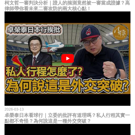
柯文哲一審判決分析｜證人的揣測竟然被一審當成證據？高
律師帶你看未來二審攻防的兩大核心點！
2026-03-13
卓榮泰日本看球行｜立委的批評有道理嗎？私人行程其實一
點都不奇怪？為何說這是一種外交突破？