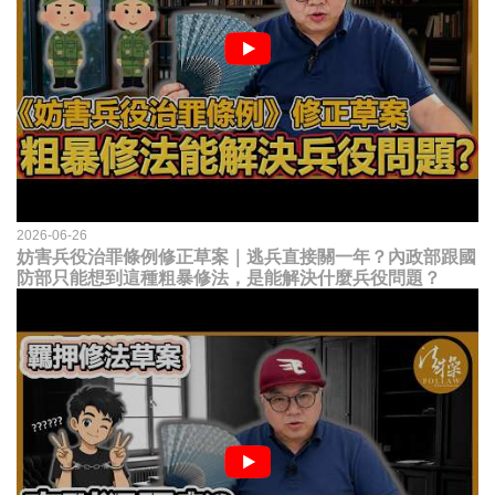
2026-06-26
妨害兵役治罪條例修正草案｜逃兵直接關一年？內政部跟國
防部只能想到這種粗暴修法，是能解決什麼兵役問題？