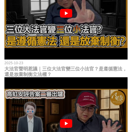
2025-10-23
大法官聲明惹議｜三位大法官變三位小法官？是遵循憲法，
還是放棄制衡立法權？