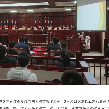
通姦罪有違憲疑義而向大法官聲請釋憲。
3
月
31
日大法官就通姦罪是
法務部、民間代表及多位法官、鑑定人與會，究竟眾多專家學者有什