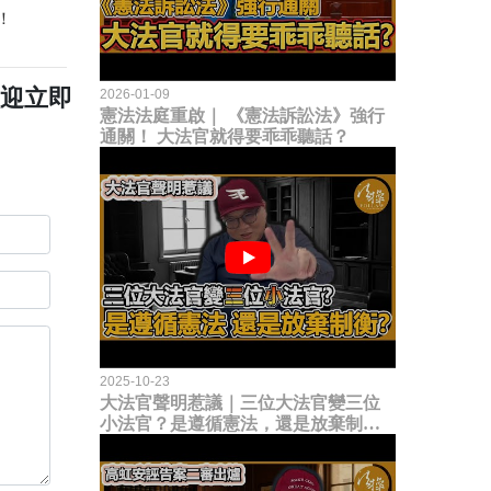
！
歡迎立即
2026-01-09
憲法法庭重啟｜ 《憲法訴訟法》強行
通關！ 大法官就得要乖乖聽話？
2025-10-23
大法官聲明惹議｜三位大法官變三位
小法官？是遵循憲法，還是放棄制衡
立法權？