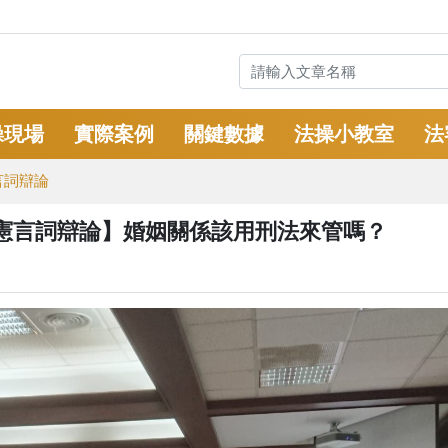
操現場
實際案例
關鍵數據
法操小教室
法
言詞辯論
憲言詞辯論】婚姻關係該用刑法來管嗎？