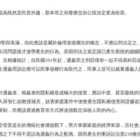
認為既然是民意所趨，那本罪之存廢應交由公投決定更為恰當。
神聖與美滿，但此應該是屬於倫理道德層次的概念，不應以刑法定之
出現問題後才連帶產生的行為。若因刑法之規定讓已產生裂痕的婚姻
。且根據統計，自民國
101
年起，通姦罪之刑罰僅有一起不得易科罰
上通姦罪訴訟應可以民事侵權行為取代之，民事上並可以裁量通姦人
於通姦者、相姦者的隱私權造成極大的侵害，應以中度、甚至嚴格的
人薛智仁副教授補充，妨害家庭案件中便會產生隱私權侵害與證據追
限制，而應該透過教育等方式將道德觀念深植人民的內心。
空背景是在於傳統社會價值觀下，男方掌握家庭的經濟來源，且社會
感之下不得不原諒為通姦行為之配偶。因而產生刑事訴訟法第
239
條