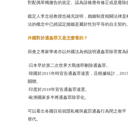
對配偶單獨撤告的規定。認為該條應有修正或是廢除
鑑定人李念祖教授也補充說明，婚姻制度相關法律是
法的概念中已經認定婚姻是屬於性別平等的自主契約
外國對於通姦罪又是怎麼看的？
與會之專家學者亦以外國法為例說明通姦罪除罪實為
‧日本早於第二次世界大戰後即刪除通姦罪。
‧韓國於
2015
年時宣告通姦罪違憲，且根據統計，
201
關聯。
‧印度於
2018
年宣告通姦罪違憲。
‧歐洲國家多半將通姦罪除罪化。
可以看出各國目前就隱私權與處罰通姦行為間之衡平
替代。