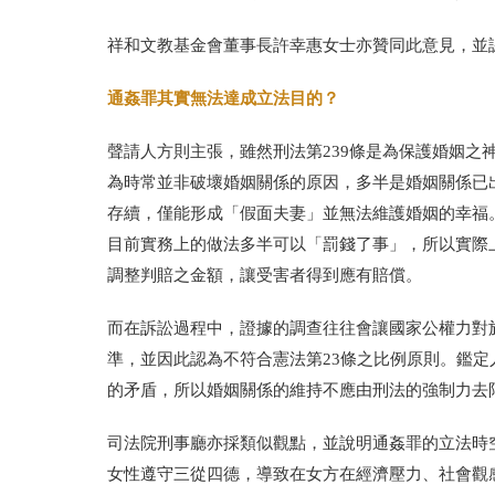
祥和文教基金會董事長許幸惠女士亦贊同此意見，並
通姦罪其實無法達成立法目的？
聲請人方則主張，雖然刑法第
239
條是為保護婚姻之
為時常並非破壞婚姻關係的原因，多半是婚姻關係已
存續，僅能形成「假面夫妻」並無法維護婚姻的幸福
目前實務上的做法多半可以「罰錢了事」，所以實際
調整判賠之金額，讓受害者得到應有賠償。
而在訴訟過程中，證據的調查往往會讓國家公權力對
準，並因此認為不符合憲法第
23
條之比例原則。鑑定
的矛盾，所以婚姻關係的維持不應由刑法的強制力去
司法院刑事廳亦採類似觀點，並說明通姦罪的立法時
女性遵守三從四德，導致在女方在經濟壓力、社會觀