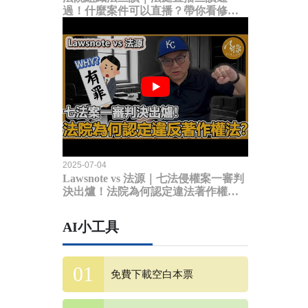
過！什麼案件可以直播？帶你看修法
內容
2025-07-04
Lawsnote vs 法源｜七法侵權案一審判
決出爐！法院為何認定違法著作權
法？
AI小工具
免費下載空白本票