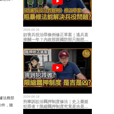
2026-06-26
妨害兵役治罪條例修正草案｜逃兵直
接關一年？內政部跟國防部只能想到
這種粗暴修法，是能解決什麼兵役問
題？
2026-06-18
據法務部
刑事訴訟法羈押制度修法｜史上最挺
0
件，雖
犯罪者？限縮羈押制度究竟是吉是
凶？