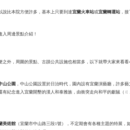
宜蘭火車站
宜蘭轉運站
以說比本院方便許多，基本上只要到達
或
，接
進入周邊景點介紹！
便之外，周圍的景點、古蹟公共設施也相當多，以下就帶大家來看看
中山公園
，中山公園設置於日治時代，園內設有宜蘭演藝廳，許多藝
還有紀念進入宜蘭開墾的漢人和泰雅族，由衝突走向和平的獻馘（ㄍ
蘭美術館
（宜蘭市中山路三段1號），不定期會有各種主題的特展，