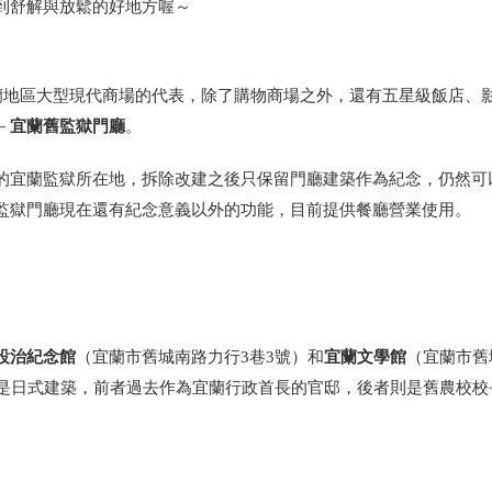
到舒解與放鬆的好地方喔～
宜蘭地區大型現代商場的代表，除了購物商場之外，還有五星級飯店、
宜蘭舊監獄門廳
－
。
的宜蘭監獄所在地，拆除改建之後只保留門廳建築作為紀念，仍然可
監獄門廳現在還有紀念意義以外的功能，目前提供餐廳營業使用。
設治紀念館
宜蘭文學館
（宜蘭市舊城南路力行3巷3號）和
（宜蘭市舊
都是日式建築，前者過去作為宜蘭行政首長的官邸，後者則是舊農校校