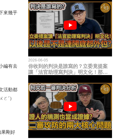
下來幾乎
2026-06-05
小編有去
你收到的判決是誰寫的？立委竟提案
讓「法官助理寫判決」明文化！那以
後是不是乾脆連開庭都外包出去？
文活動都
ㄨㄛˊ）
如果剛好