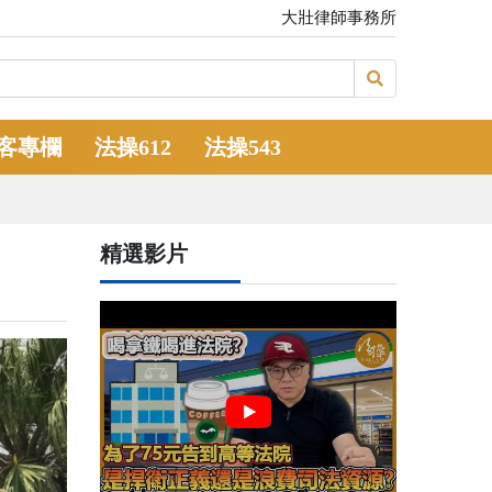
大壯律師事務所
客專欄
法操612
法操543
精選影片