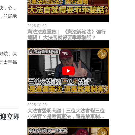
快，心，
，並展示
2026-01-09
憲法法庭重啟｜ 《憲法訴訟法》強行
通關！ 大法官就得要乖乖聽話？
好燒、大
是太幸福
2025-10-23
大法官聲明惹議｜三位大法官變三位
歡迎立即
小法官？是遵循憲法，還是放棄制衡
立法權？