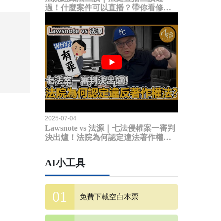
過！什麼案件可以直播？帶你看修法
內容
2025-07-04
Lawsnote vs 法源｜七法侵權案一審判
決出爐！法院為何認定違法著作權
法？
AI小工具
免費下載空白本票