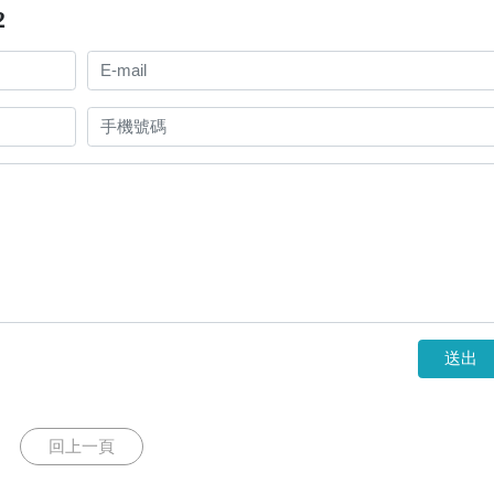
2
送出
回上一頁