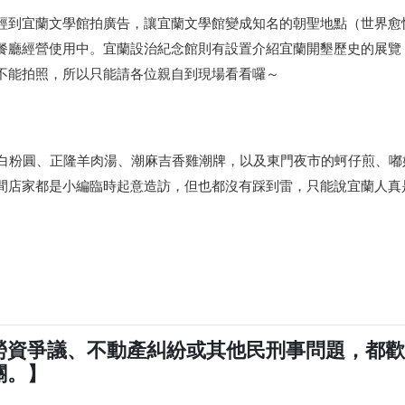
經到宜蘭文學館拍廣告，讓宜蘭文學館變成知名的朝聖地點（世界愈
餐廳經營使用中。宜蘭設治紀念館則有設置介紹宜蘭開墾歷史的展覽
不能拍照，所以只能請各位親自到現場看看囉～
冷白粉圓、正隆羊肉湯、潮麻吉香雞潮牌，以及東門夜市的蚵仔煎、嘟
間店家都是小編臨時起意造訪，但也都沒有踩到雷，只能說宜蘭人真
勞資爭議、不動產糾紛或其他民刑事問題，都
關。】