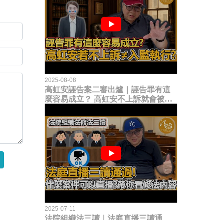
2025-08-08
高虹安誣告案二審出爐｜誣告罪有這
麼容易成立？ 高虹安不上訴就會被
關？這句話其實不太對！
2025-07-11
法院組織法三讀｜法庭直播三讀通