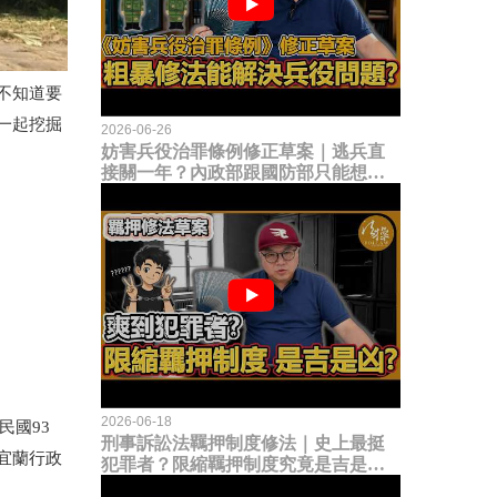
不知道要
一起挖掘
2026-06-26
妨害兵役治罪條例修正草案｜逃兵直
接關一年？內政部跟國防部只能想到
這種粗暴修法，是能解決什麼兵役問
題？
2026-06-18
民國93
刑事訴訟法羈押制度修法｜史上最挺
宜蘭行政
犯罪者？限縮羈押制度究竟是吉是
凶？