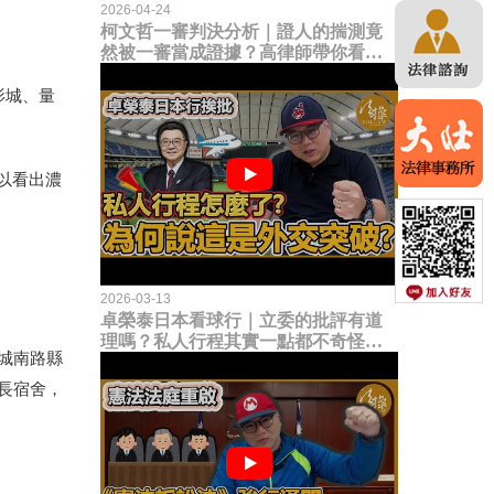
2026-04-24
柯文哲一審判決分析｜證人的揣測竟
然被一審當成證據？高律師帶你看未
來二審攻防的兩大核心點！
影城、量
以看出濃
2026-03-13
卓榮泰日本看球行｜立委的批評有道
理嗎？私人行程其實一點都不奇怪？
城南路縣
為何說這是一種外交突破？
長宿舍，