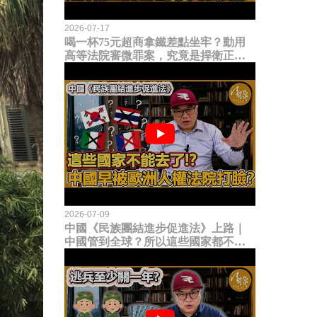
2026-07-17
喝一杯75元超商拿鐵差點坐牢？動用
高等法院審微罪案，究竟是捍衛正義
還是浪費司法資源？
2026-07-09
中國《民族團結進步促進法》上路｜
中國管到全球？所以這些國家都不能
去了？中國早就被歐洲人權法院打
臉？