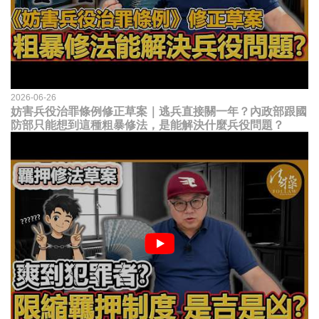
2026-06-26
妨害兵役治罪條例修正草案｜逃兵直接關一年？內政部跟國
防部只能想到這種粗暴修法，是能解決什麼兵役問題？