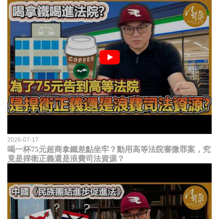
2026-07-17
喝一杯75元超商拿鐵差點坐牢？動用高等法院審微罪案，究
竟是捍衛正義還是浪費司法資源？