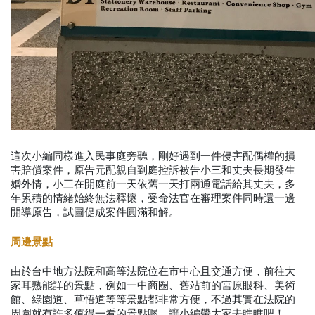
這次小編同樣進入民事庭旁聽，剛好遇到一件侵害配偶權的損
害賠償案件，原告元配親自到庭控訴被告小三和丈夫長期發生
婚外情，小三在開庭前一天依舊一天打兩通電話給其丈夫，多
年累積的情緒始終無法釋懷，受命法官在審理案件同時還一邊
開導原告，試圖促成案件圓滿和解。
周邊景點
由於台中地方法院和高等法院位在市中心且交通方便，前往大
家耳熟能詳的景點，例如一中商圈、舊站前的宮原眼科、美術
館、綠園道、草悟道等等景點都非常方便，不過其實在法院的
周圍就有許多值得一看的景點喔，讓小編帶大家去瞧瞧吧！