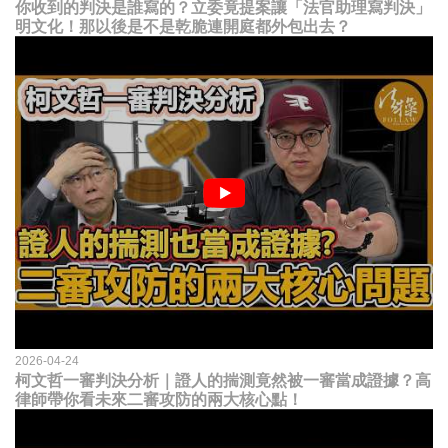
你收到的判決是誰寫的？立委竟提案讓「法官助理寫判決」
明文化！那以後是不是乾脆連開庭都外包出去？
2026-04-24
柯文哲一審判決分析｜證人的揣測竟然被一審當成證據？高
律師帶你看未來二審攻防的兩大核心點！