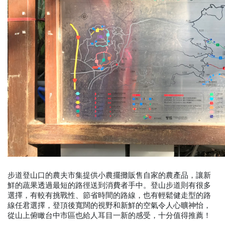
步道登山口的農夫市集提供小農擺攤販售自家的農產品，讓新
鮮的蔬果透過最短的路徑送到消費者手中。登山步道則有很多
選擇，有較有挑戰性、節省時間的路線，也有輕鬆健走型的路
線任君選擇，登頂後寬闊的視野和新鮮的空氣令人心曠神怡，
從山上俯瞰台中市區也給人耳目一新的感受，十分值得推薦！