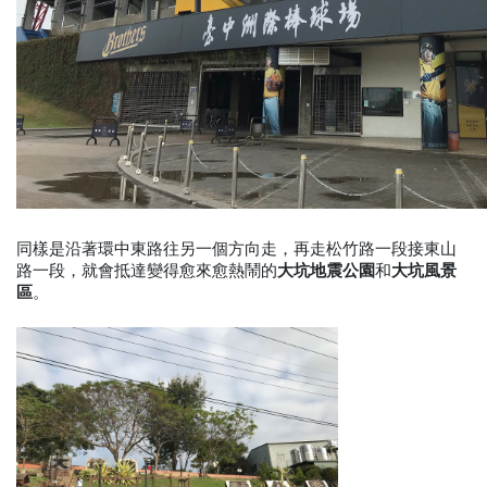
同樣是沿著環中東路往另一個方向走，再走松竹路一段接東山
路一段，就會抵達變得愈來愈熱鬧的
大坑地震公園
和
大坑風景
區
。