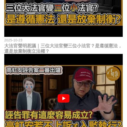
2025-10-23
大法官聲明惹議｜三位大法官變三位小法官？是遵循憲法，
還是放棄制衡立法權？