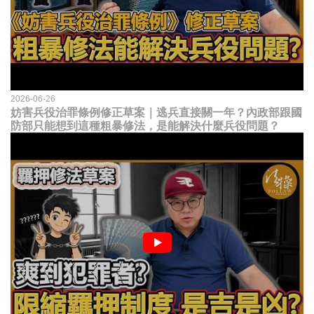
2026-06-26
妨害兵役治罪條例修正草案｜逃兵直接關一年？內政部跟國
防部只能想到這種粗暴修法，是能解決什麼兵役問題？