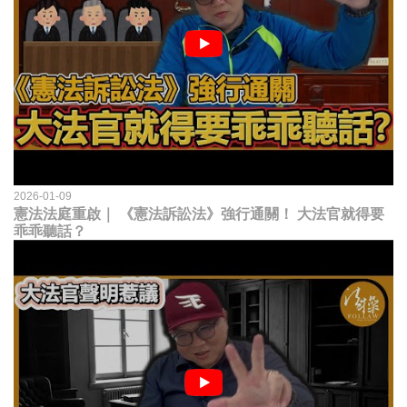
2026-01-09
憲法法庭重啟｜ 《憲法訴訟法》強行通關！ 大法官就得要
乖乖聽話？