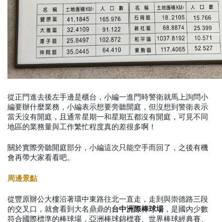
從正門進去後左手邊是櫃台，小編一進門時警衛就馬上詢問小
編要辦什麼業務，小編表示想要旁聽開庭，但沒想到警衛表示
當天沒有開庭，且通常星期一和星期五都沒有開庭，可見不同
地區的業務量與工作繁忙程度真的差很多啊！
關於實際旁聽開庭部分，小編這次只能空手而回了，之後有機
會再帶大家看看吧。
周邊景點
從豐原辦公大樓沿著環中東路往北一直走，走到與崇德路三段
的交叉口，就會看到大名鼎鼎的
台中洲際棒球場
，是國內少數
符合國際標準的棒球場，
亞洲棒球錦標賽、世界棒球經典賽、