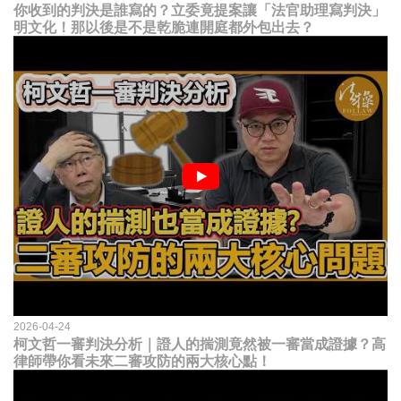
你收到的判決是誰寫的？立委竟提案讓「法官助理寫判決」
明文化！那以後是不是乾脆連開庭都外包出去？
2026-04-24
柯文哲一審判決分析｜證人的揣測竟然被一審當成證據？高
律師帶你看未來二審攻防的兩大核心點！