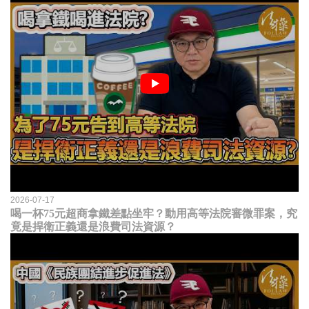
2026-07-17
喝一杯75元超商拿鐵差點坐牢？動用高等法院審微罪案，究
竟是捍衛正義還是浪費司法資源？