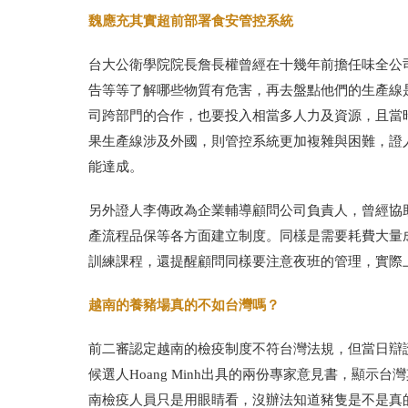
魏應充其實超前部署食安管控系統
台大公衛學院院長詹長權曾經在十幾年前擔任味全公
告等等了解哪些物質有危害，再去盤點他們的生產線
司跨部門的合作，也要投入相當多人力及資源，且當
果生產線涉及外國，則管控系統更加複雜與困難，證
能達成。
另外證人李傳政為企業輔導顧問公司負責人，曾經協
產流程品保等各方面建立制度。同樣是需要耗費大量
訓練課程，還提醒顧問同樣要注意夜班的管理，實際
越南的養豬場真的不如台灣嗎？
前二審認定越南的檢疫制度不符台灣法規，但當日辯
候選人Hoang Minh出具的兩份專家意見書，顯
南檢疫人員只是用眼睛看，沒辦法知道豬隻是不是真