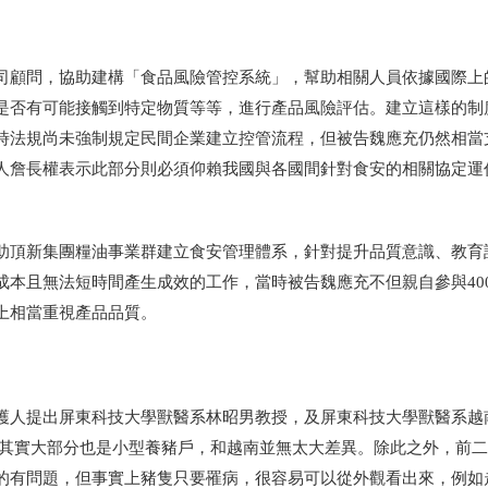
司顧問，協助建構「食品風險管控系統」，幫助相關人員依據國際上
是否有可能接觸到特定物質等等，進行產品風險評估。建立這樣的制
時法規尚未強制規定民間企業建立控管流程，但被告魏應充仍然相當
人詹長權表示此部分則必須仰賴我國與各國間針對食安的相關協定運
助頂新集團糧油事業群建立食安管理體系，針對提升品質意識、教育
成本且無法短時間產生成效的工作，當時被告魏應充不但親自參與40
上相當重視產品品質。
護人提出屏東科技大學獸醫系林昭男教授，及屏東科技大學獸醫系越
示台灣其實大部分也是小型養豬戶，和越南並無太大差異。除此之外，前
的有問題，但事實上豬隻只要罹病，很容易可以從外觀看出來，例如