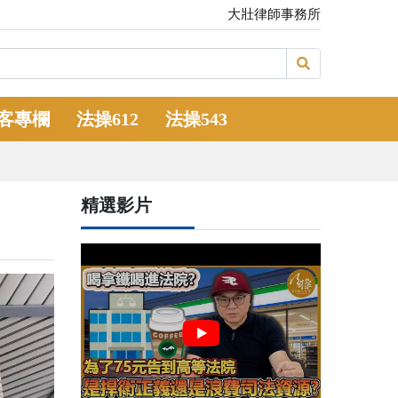
大壯律師事務所
客專欄
法操612
法操543
？
精選影片