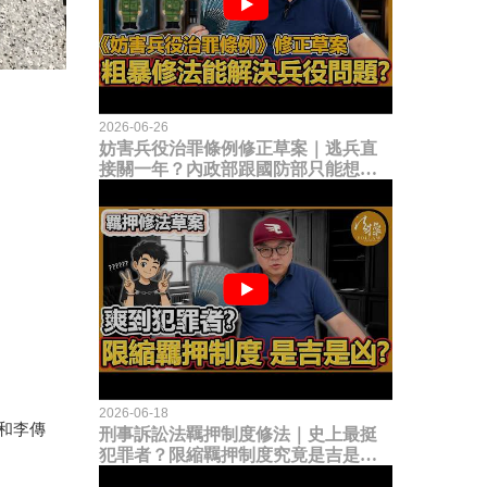
2026-06-26
妨害兵役治罪條例修正草案｜逃兵直
接關一年？內政部跟國防部只能想到
這種粗暴修法，是能解決什麼兵役問
題？
2026-06-18
和李傳
刑事訴訟法羈押制度修法｜史上最挺
犯罪者？限縮羈押制度究竟是吉是
凶？