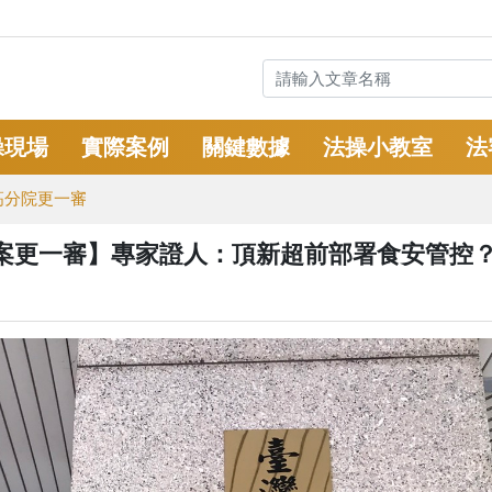
操現場
實際案例
關鍵數據
法操小教室
法
高分院更一審
案更一審】專家證人：頂新超前部署食安管控