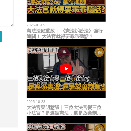
2026-01-09
憲法法庭重啟｜ 《憲法訴訟法》強行
通關！ 大法官就得要乖乖聽話？
2025-10-23
大法官聲明惹議｜三位大法官變三位
小法官？是遵循憲法，還是放棄制衡
立法權？