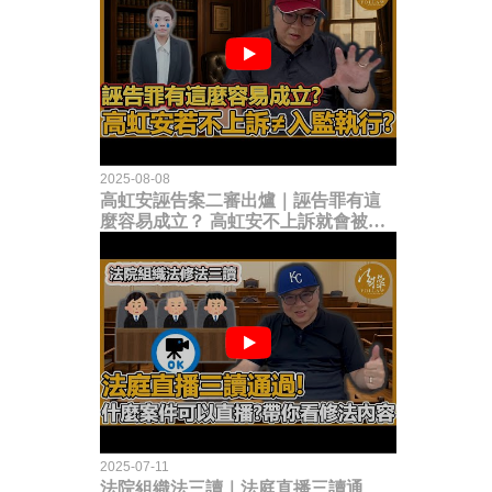
2025-08-08
高虹安誣告案二審出爐｜誣告罪有這
麼容易成立？ 高虹安不上訴就會被
關？這句話其實不太對！
2025-07-11
法院組織法三讀｜法庭直播三讀通