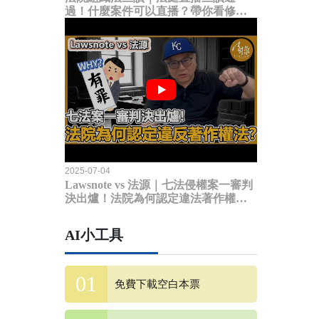
過！什麼案件可以直播？帶你看修法
內容
2025-07-04
Lawsnote vs 法源｜七法侵權案一審判
決出爐！法院為何認定違法著作權
法？
AI小工具
免費下載空白本票