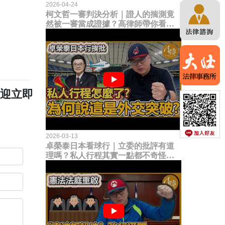
2026-04-24
柯文哲一審判決分析｜證人的揣測竟
然被一審當成證據？高律師帶你看未
來二審攻防的兩大核心點！
歡迎立即
2026-03-13
卓榮泰日本看球行｜立委的批評有道
理嗎？私人行程其實一點都不奇怪？
為何說這是一種外交突破？