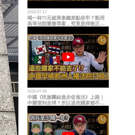
2026-07-17
喝一杯75元超商拿鐵差點坐牢？動用
高等法院審微罪案，究竟是捍衛正義
還是浪費司法資源？
2026-07-09
中國《民族團結進步促進法》上路｜
中國管到全球？所以這些國家都不能
去了？中國早就被歐洲人權法院打
臉？