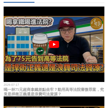
2026-07-17
喝一杯75元超商拿鐵差點坐牢？動用高等法院審微罪案，究
竟是捍衛正義還是浪費司法資源？