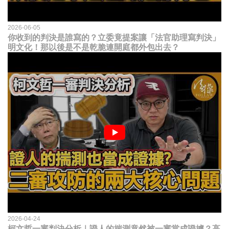
2026-06-05
你收到的判決是誰寫的？立委竟提案讓「法官助理寫判決」
明文化！那以後是不是乾脆連開庭都外包出去？
2026-04-24
柯文哲一審判決分析｜證人的揣測竟然被一審當成證據？高