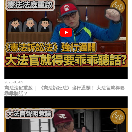
2026-01-09
憲法法庭重啟｜ 《憲法訴訟法》強行通關！ 大法官就得要
乖乖聽話？