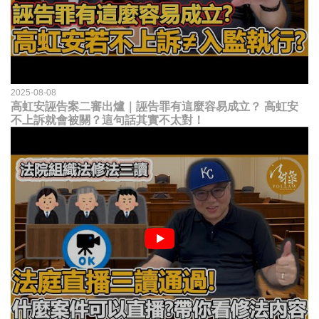
2025-08-08
高虹安誣告案二審出爐｜誣告罪有這麼容易成立？ 高虹安
不上訴就會被關？這句話其實不太對！