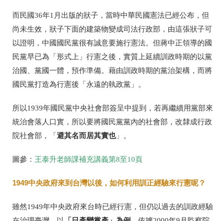
而民國36年1月出版的狀子，當時中華民國憲法已經公布，但
尚未生效，狀子下面的建築物變成司法行政部，由這張狀子可
以證明，中國國民黨很有誠意要施行憲法。但蔣中正領導的國
民黨早已為「形式上」行憲之後，實質上延續訓政時期的以黨
治國、黨國一體，預作準備。藉由訓政時期的黨治架構，而將
國民黨打造為行憲後「永遠的執政黨」。
所以1939年國民黨中央社會部簽呈中提到，若再繼續用黨部來
統治會落人口實，所以要將國民黨黨內的社會部，改隸成行政
避其名而居其實也
院社會部，「
」。
圖參：
王泰升老師課補充講義第8至10頁
1949中央政府來到台灣以後，如何利用訓正經驗來行憲呢？
雖然1949年中央政府來台時已經行憲，但仍以過去的訓政經驗
「日產變黨產」為例
在治理臺灣。以
，依據2000年9月監察院