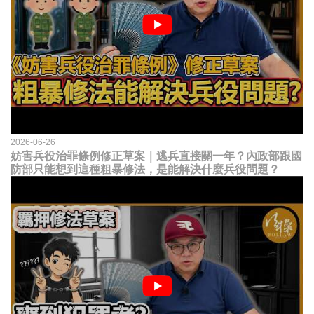
2026-06-26
妨害兵役治罪條例修正草案｜逃兵直接關一年？內政部跟國
防部只能想到這種粗暴修法，是能解決什麼兵役問題？