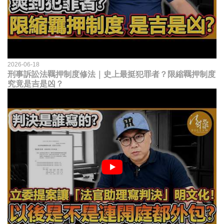
2026-06-18
刑事訴訟法羈押制度修法｜史上最挺犯罪者？限縮羈押制度
究竟是吉是凶？