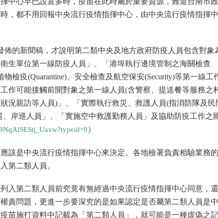
指揮中心早已設置多時，疫苗在此時屬於重要資源，難道台南市
員時，都不用回報中央流行疫情指揮中心，由中央流行疫情指揮
5日發佈的新聞稿，才說明第二類中央及地方政府防疫人員包含對象
「衛生單位第一線防疫人員」、「港埠執行邊境管制之海關檢查
及動植物檢疫(Quarantine)、安全檢查及航空保安(Security)等第一線
工作可能接觸前開對象之第一線人員(含警察、提送餐等服務之
狀況親訪等人員)」、「實際執行救災、救護人員(指消防隊及民
巡、岸巡人員」、「實施空中救護勤務人員」及協助防疫工作之
）
5ro9NqAlSEStj_Uaxw?typeid=9
，應該是中央流行疫情指揮中心來決定。各地檢署負責相驗業務
列入第二類人員。
員列入第二類人員前究竟有無經過中央流行疫情指揮中心同意，
的權責問題，更進一步要深究的是如果認定是否屬第二類人員是
在疫苗施打資料中記載為「第二類人員」，就可能是一種虛偽之