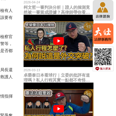
2026-04-24
柯文哲一審判決分析｜證人的揣測竟
南檢有人
然被一審當成證據？高律師帶你看未
來二審攻防的兩大核心點！
應該要有
任檢察官
法警等，
員是否都
局局長還
2026-03-13
卓榮泰日本看球行｜立委的批評有道
防救護人
理嗎？私人行程其實一點都不奇怪？
為何說這是一種外交突破？
疫情指揮
趕緊爭奪