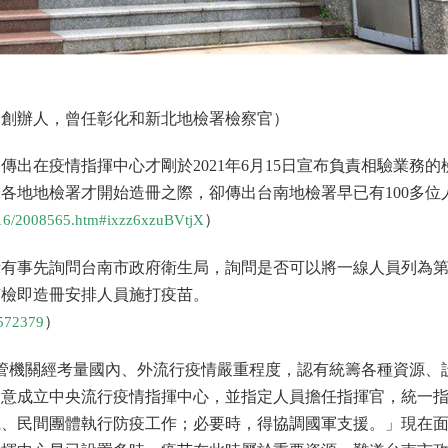
同創辦人，曾任彰化和新北地檢署檢察官）
傳出在疫情指揮中心才剛於2021年6月15日宣布負責相驗業務的
各地地檢署才開始造冊之際，卻傳出台南地檢署早已有100多位
）
0616/2008565.htm#ixzz6xzuBVtjX
示有事先詢問台南市政府衛生局，詢問是否可以將一線人員列為
南檢即造冊安排人員施打疫苗。
）
3572379
主管機關經考量國內、外流行疫情嚴重程度，認有統籌各種資源、
同意成立中央流行疫情指揮中心，並指定人員擔任指揮官，統一
織、民間團體執行防疫工作；必要時，得協調國軍支援。」現在