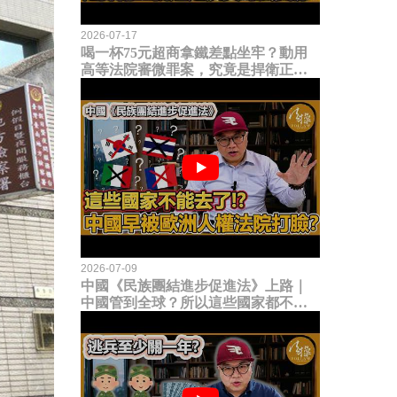
2026-07-17
喝一杯75元超商拿鐵差點坐牢？動用
高等法院審微罪案，究竟是捍衛正義
還是浪費司法資源？
2026-07-09
中國《民族團結進步促進法》上路｜
中國管到全球？所以這些國家都不能
去了？中國早就被歐洲人權法院打
臉？