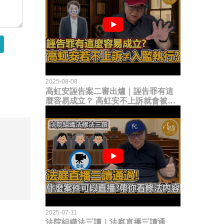
2025-08-08
高虹安誣告案二審出爐｜誣告罪有這
麼容易成立？ 高虹安不上訴就會被
關？這句話其實不太對！
2025-07-11
法院組織法三讀｜法庭直播三讀通