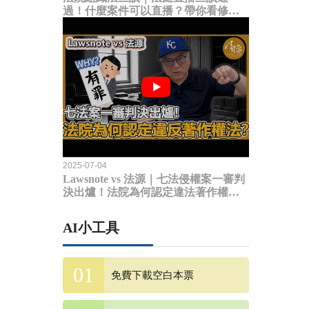
過！什麼案件可以直播？帶你看修法
內容
2025-07-04
Lawsnote vs 法源｜七法侵權案一審判
決出爐！法院為何認定違法著作權
法？
AI小工具
免費下載空白本票