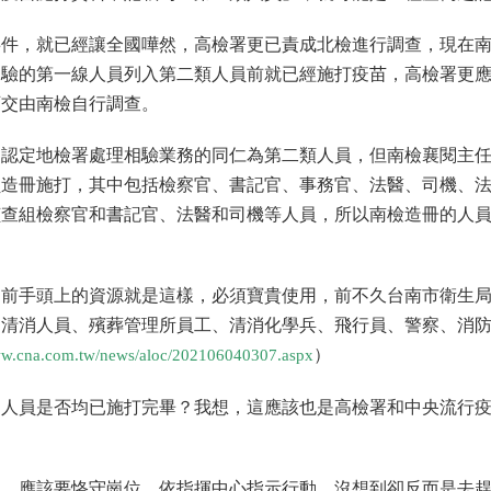
事件，就已經讓全國嘩然，高檢署更已責成北檢進行調查，現在
相驗的第一線人員列入第二類人員前就已經施打疫苗，高檢署更
可交由南檢自行調查。
是認定地檢署處理相驗業務的同仁為第二類人員，但南檢襄閱主
員造冊施打，其中包括檢察官、書記官、事務官、法醫、司機、
偵查組檢察官和書記官、法醫和司機等人員，所以南檢造冊的人
目前手頭上的資源就是這樣，必須寶貴使用，前不久台南市衛生
局清消人員、殯葬管理所員工、清消化學兵、飛行員、警察、消
）
ww.cna.com.tw/news/aloc/202106040307.aspx
的人員是否均已施打完畢？我想，這應該也是高檢署和中央流行
員，應該要恪守崗位，依指揮中心指示行動，沒想到卻反而是去