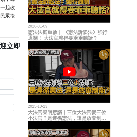
該一起改
和民眾接
2026-01-09
憲法法庭重啟｜ 《憲法訴訟法》強行
通關！ 大法官就得要乖乖聽話？
歡迎立即
2025-10-23
大法官聲明惹議｜三位大法官變三位
小法官？是遵循憲法，還是放棄制衡
立法權？