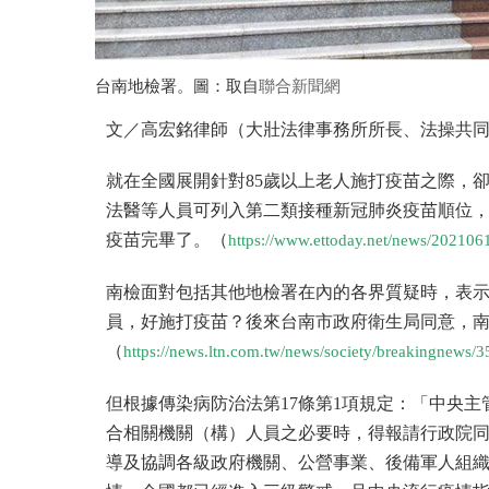
台南地檢署。圖：取自
聯合新聞網
文／高宏銘律師（大壯法律事務所所長、法操共
就在全國展開針對85歲以上老人施打疫苗之際，卻
法醫等人員可列入第二類接種新冠肺炎疫苗順位，
疫苗完畢了。（
https://www.ettoday.net/news/2021
南檢面對包括其他地檢署在內的各界質疑時，表
員，好施打疫苗？後來台南市政府衛生局同意，
（
https://news.ltn.com.tw/news/society/breakingnews/
但根據傳染病防治法第17條第1項規定：「中央
合相關機關（構）人員之必要時，得報請行政院
導及協調各級政府機關、公營事業、後備軍人組