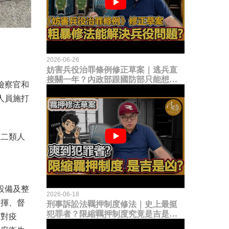
2026-06-26
妨害兵役治罪條例修正草案｜逃兵直
接關一年？內政部跟國防部只能想到
檢察官和
這種粗暴修法，是能解決什麼兵役問
人員施打
題？
第二類人
設備及整
2026-06-18
指揮、督
刑事訴訟法羈押制度修法｜史上最挺
犯罪者？限縮羈押制度究竟是吉是
面對疫
凶？