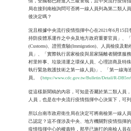
情，全國都已經進入三級警戒，且中央流行疫情
局在接到南檢詢問可否將一線人員列為第二類人
後決定嗎？
況且根據中央流行疫情指揮中心在2021年6月1
持防疫體系運作之中央及地方政府重要官員」、
(Customs)、證照查驗(Immigration)、人員檢疫
員」、「實際執行居家檢疫與居家隔離者關懷服務
村里幹事、垃圾清運之環保人員、心理諮商及特殊
執行緊急救護技術之第一線人員)」、「第一線海
員。（
https://www.cdc.gov.tw/Bulletin/Detail/R-DB
從這樣新聞稿的內容，可知是否屬於第二類人員
人員，也是在中央流行疫情指揮中心決策下，可
所以台南市政府衛生局在決定可將南檢第一線人
己認定？這不僅涉及中央、地方機關對疫情指揮
疫情指揮中心的權責時，那早已施打的南檢人員