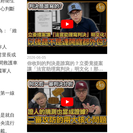
政府衛生
中心判斷
為：「維
工作人
村里長或
2026-06-05
間救護車
你收到的判決是誰寫的？立委竟提案
讓「法官助理寫判決」明文化！那以
國軍人
後是不是乾脆連開庭都外包出去？
的第一線
還是就自
中央流行
記載。