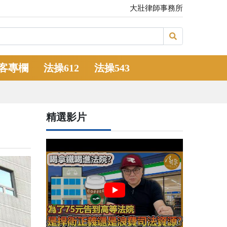
大壯律師事務所
客專欄
法操612
法操543
精選影片