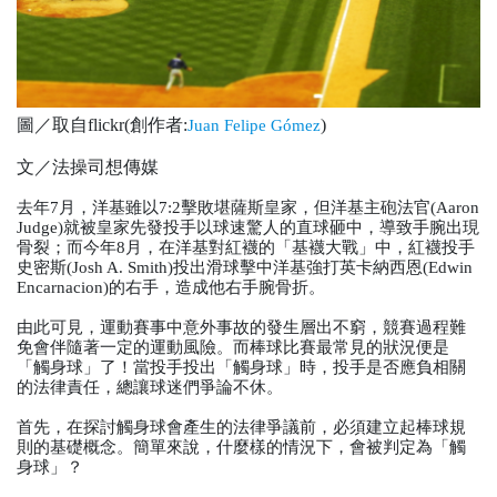
圖／取自flickr(創作者:
)
Juan Felipe Gómez
文／法操司想傳媒
去年7月，洋基雖以7:2擊敗堪薩斯皇家，但洋基主砲法官(Aaron
Judge)就被皇家先發投手以球速驚人的直球砸中，導致手腕出現
骨裂；而今年8月，在洋基對紅襪的「基襪大戰」中，紅襪投手
史密斯(Josh A. Smith)投出滑球擊中洋基強打英卡納西恩(Edwin
Encarnacion)的右手，造成他右手腕骨折。
由此可見，運動賽事中意外事故的發生層出不窮，競賽過程難
免會伴隨著一定的運動風險。而棒球比賽最常見的狀況便是
「觸身球」了！當投手投出「觸身球」時，投手是否應負相關
的法律責任，總讓球迷們爭論不休。
首先，在探討觸身球會產生的法律爭議前，必須建立起棒球規
則的基礎概念。簡單來說，什麼樣的情況下，會被判定為「觸
身球」？