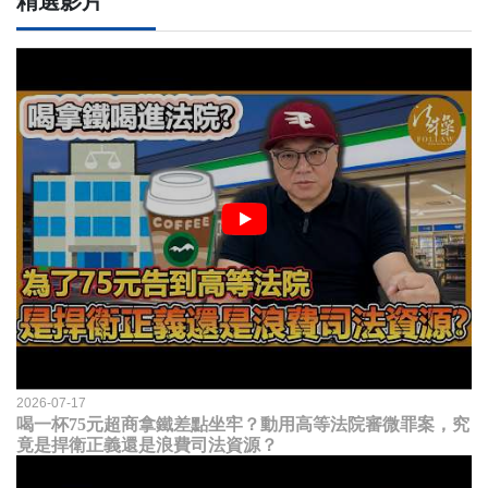
精選影片
2026-07-17
喝一杯75元超商拿鐵差點坐牢？動用高等法院審微罪案，究
竟是捍衛正義還是浪費司法資源？