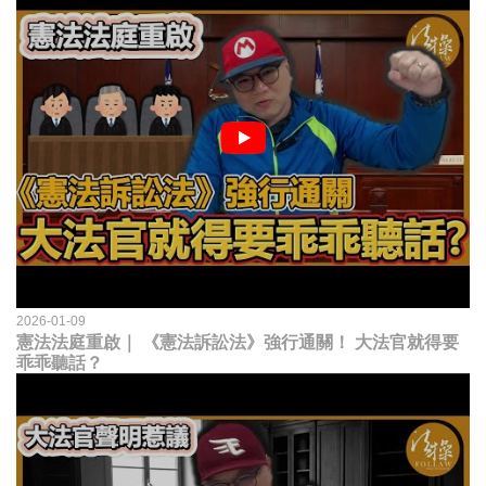
2026-01-09
憲法法庭重啟｜ 《憲法訴訟法》強行通關！ 大法官就得要
乖乖聽話？