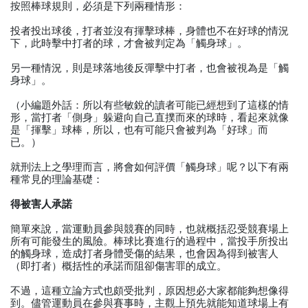
按照棒球規則，必須是下列兩種情形：
投者投出球後，打者並沒有揮擊球棒，身體也不在好球的情況
下，此時擊中打者的球，才會被判定為「觸身球」。
另一種情況，則是球落地後反彈擊中打者，也會被視為是「觸
身球」。
（小編題外話：所以有些敏銳的讀者可能已經想到了這樣的情
形，當打者「側身」躲避向自己直撲而來的球時，看起來就像
是「揮擊」球棒，所以，也有可能只會被判為「好球」而
已。）
就刑法上之學理而言，將會如何評價「觸身球」呢？以下有兩
種常見的理論基礎：
得被害人承諾
簡單來說，當運動員參與競賽的同時，也就概括忍受競賽場上
所有可能發生的風險。棒球比賽進行的過程中，當投手所投出
的觸身球，造成打者身體受傷的結果，也會因為得到被害人
（即打者）概括性的承諾而阻卻傷害罪的成立。
不過，這種立論方式也頗受批判，原因想必大家都能夠想像得
到。儘管運動員在參與賽事時，主觀上預先就能知道球場上有