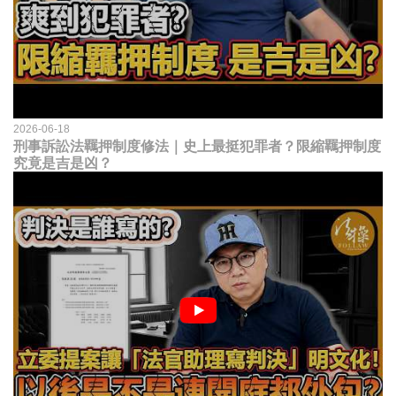
2026-06-18
刑事訴訟法羈押制度修法｜史上最挺犯罪者？限縮羈押制度
究竟是吉是凶？