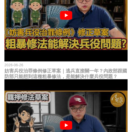
2026-06-26
妨害兵役治罪條例修正草案｜逃兵直接關一年？內政部跟國
防部只能想到這種粗暴修法，是能解決什麼兵役問題？