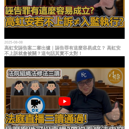
2025-08-08
高虹安誣告案二審出爐｜誣告罪有這麼容易成立？ 高虹安
不上訴就會被關？這句話其實不太對！