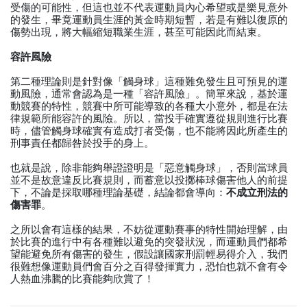
受傷的可能性，但這也並不代表運動員內心希望或是樂見意外
的發生，畢竟運動員生涯的黃金時期短暫，若是有難以復原的
傷勢出現，將大幅縮短職業生涯，甚至可能因此而結束。
容許風險
第二種理論則是針對像「觸身球」這種難免發生且可預見的運
動風險，通常會認為是一種「容許風險」。簡單來說，基於運
動競賽的特性，競賽中所可能導致的各種大小意外，都是在法
律規範所能容許的風險。所以，當投手確實遵從規則進行比賽
時，儘管觸身球確實有造成打者受傷，也不能將因此所產生的
刑事責任都歸咎於投手的身上。
也就是說，除非能夠舉證證明是「惡意觸身球」，否則當球員
並不是故意違反比賽規則，而蓄意以投擲棒球傷害他人的前提
不成立刑法的
下，不論是採取哪種理論基礎，結論都會導向：
傷害罪
。
之所以會有這樣的結果，不妨從運動賽事的特性開始理解，由
於比賽的進行中有各種難以避免的突發狀況，而運動員們都希
望能避免所有傷害的發生，假設讓國家刑罰輕易得介入，我們
很難想像運動員們會百分之百得發揮實力，恐怕也就不會有令
人熱血沸騰的比賽能夠欣賞了！