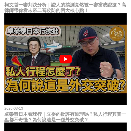
柯文哲一審判決分析｜證人的揣測竟然被一審當成證據？高
律師帶你看未來二審攻防的兩大核心點！
2026-03-13
卓榮泰日本看球行｜立委的批評有道理嗎？私人行程其實一
點都不奇怪？為何說這是一種外交突破？