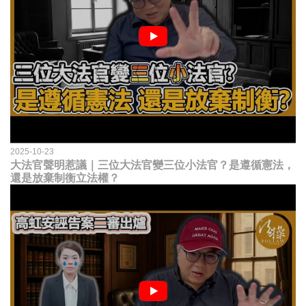
2025-10-23
大法官聲明惹議｜三位大法官變三位小法官？是遵循憲法，
還是放棄制衡立法權？