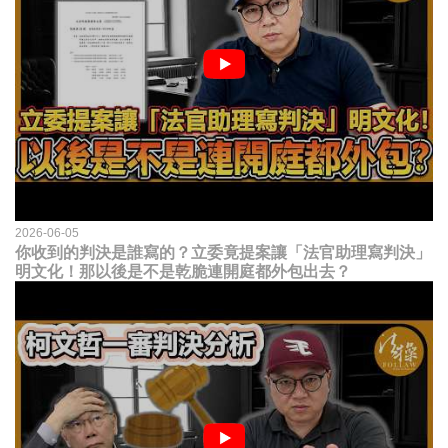
2026-06-05
你收到的判決是誰寫的？立委竟提案讓「法官助理寫判決」
明文化！那以後是不是乾脆連開庭都外包出去？