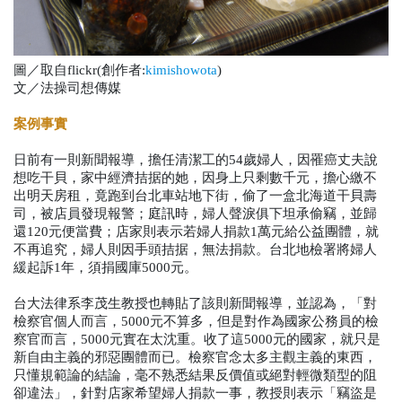
圖／取自flickr(創作者:
kimishowota
)
文／法操司想傳媒
案例事實
日前有一則新聞報導，擔任清潔工的54歲婦人，因罹癌丈夫說
想吃干貝，家中經濟拮据的她，因身上只剩數千元，擔心繳不
出明天房租，竟跑到台北車站地下街，偷了一盒北海道干貝壽
司，被店員發現報警；庭訊時，婦人聲淚俱下坦承偷竊，並歸
還120元便當費；店家則表示若婦人捐款1萬元給公益團體，就
不再追究，婦人則因手頭拮据，無法捐款。台北地檢署將婦人
緩起訴1年，須捐國庫5000元。
台大法律系李茂生教授也轉貼了該則新聞報導，並認為，「對
檢察官個人而言，5000元不算多，但是對作為國家公務員的檢
察官而言，5000元實在太沈重。收了這5000元的國家，就只是
新自由主義的邪惡團體而已。檢察官念太多主觀主義的東西，
只懂規範論的結論，毫不熟悉結果反價值或絕對輕微類型的阻
卻違法」，針對店家希望婦人捐款一事，教授則表示「竊盜是