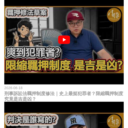
2026-06-18
刑事訴訟法羈押制度修法｜史上最挺犯罪者？限縮羈押制度
究竟是吉是凶？