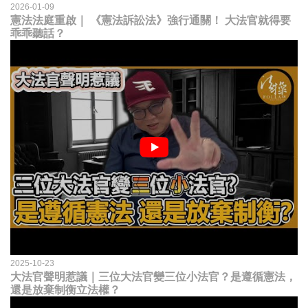
2026-01-09
憲法法庭重啟｜ 《憲法訴訟法》強行通關！ 大法官就得要
乖乖聽話？
2025-10-23
大法官聲明惹議｜三位大法官變三位小法官？是遵循憲法，
還是放棄制衡立法權？