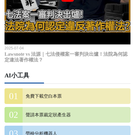
2025-07-04
Lawsnote vs 法源｜七法侵權案一審判決出爐！法院為何認
定違法著作權法？
AI小工具
免費下載空白本票
聲請本票裁定狀產生器
勞檢分析機器人