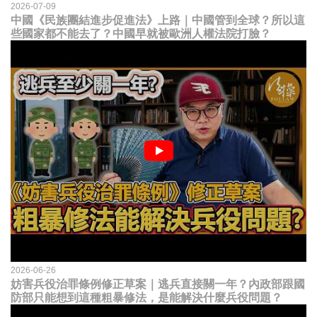
2026-07-09
中國《民族團結進步促進法》上路｜中國管到全球？所以這
些國家都不能去了？中國早就被歐洲人權法院打臉？
2026-06-26
妨害兵役治罪條例修正草案｜逃兵直接關一年？內政部跟國
防部只能想到這種粗暴修法，是能解決什麼兵役問題？