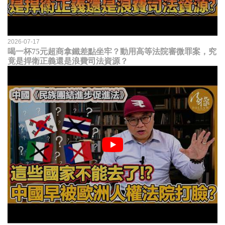
2026-07-17
喝一杯75元超商拿鐵差點坐牢？動用高等法院審微罪案，究
竟是捍衛正義還是浪費司法資源？