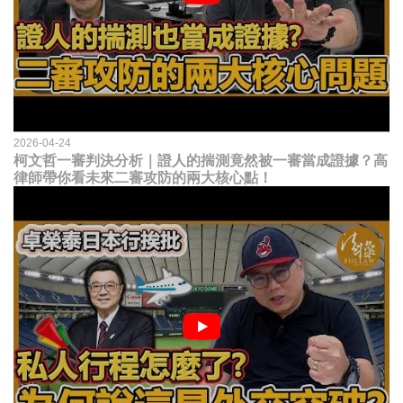
2026-04-24
柯文哲一審判決分析｜證人的揣測竟然被一審當成證據？高
律師帶你看未來二審攻防的兩大核心點！