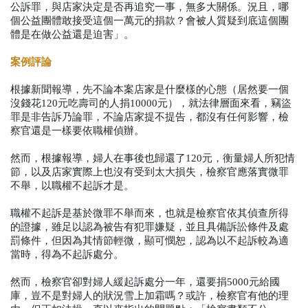
公訴罪，與店家決定是否再追究一事，無多大關係。況且，哪
個公益團體敢接受這個一萬元的捐款？會被人質疑到底這個團
體是在做公益還是迫害」。
案例評論
根據新聞報導，先不論本案店家是什麼樣的心態（居然要一個
沒錢花120元吃壽司的人捐10000元），就法律層面來看，竊盜
罪是非告訴乃論罪，不論店家提不提告，都沒有任何影響，檢
察官還是一樣要依職權偵辦。
然而，根據報導，婦人在事後也歸還了120元，衡量婦人所犯情
節，以及店家實際上也沒有受到太大損失，檢察官應落實微罪
不舉，以職權不起訴才是。
職權不起訴是基於微罪不舉而來，也就是檢察官依其偵查所得
的證據，雖足以認為被告有犯罪嫌疑，並且具備訴訟條件及處
罰條件，但因為其情節輕微，顯可憫恕，認為以不起訴較為適
當時，得為不起訴處分。
然而，檢察官卻對婦人緩起訴處分一年，還要捐5000元給國
庫，豈不是對婦人的狀況雪上加霜嗎？或許，檢察官有他的理