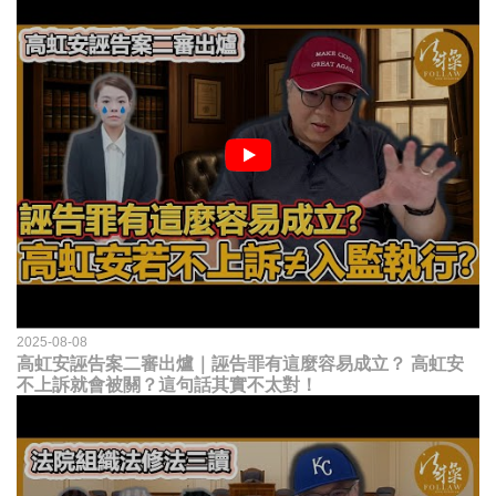
2025-08-08
高虹安誣告案二審出爐｜誣告罪有這麼容易成立？ 高虹安
不上訴就會被關？這句話其實不太對！