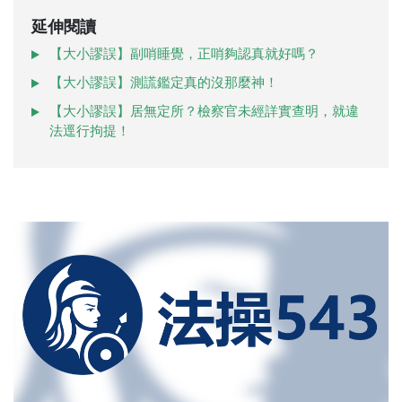
延伸閱讀
【大小謬誤】副哨睡覺，正哨夠認真就好嗎？
【大小謬誤】測謊鑑定真的沒那麼神！
【大小謬誤】居無定所？檢察官未經詳實查明，就違
法逕行拘提！