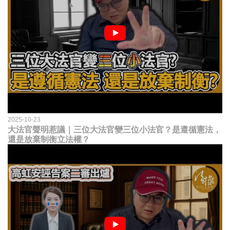
2025-10-23
大法官聲明惹議｜三位大法官變三位小法官？是遵循憲法，
還是放棄制衡立法權？