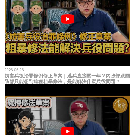
2026-06-26
妨害兵役治罪條例修正草案｜逃兵直接關一年？內政部跟國
防部只能想到這種粗暴修法，是能解決什麼兵役問題？