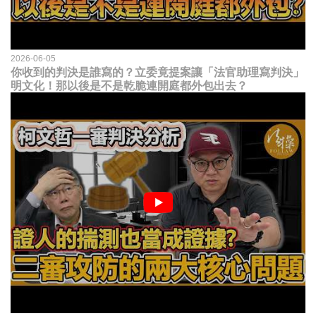
2026-06-05
你收到的判決是誰寫的？立委竟提案讓「法官助理寫判決」
明文化！那以後是不是乾脆連開庭都外包出去？