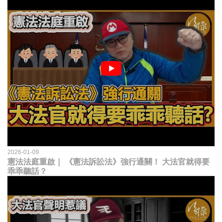
2026-01-09
憲法法庭重啟｜ 《憲法訴訟法》強行通關！ 大法官就得要
乖乖聽話？