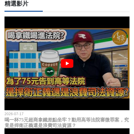
精選影片
2026-07-17
喝一杯75元超商拿鐵差點坐牢？動用高等法院審微罪案，究
竟是捍衛正義還是浪費司法資源？