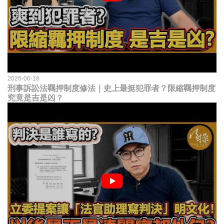
2026-06-18
刑事訴訟法羈押制度修法｜史上最挺犯罪者？限縮羈押制度
究竟是吉是凶？