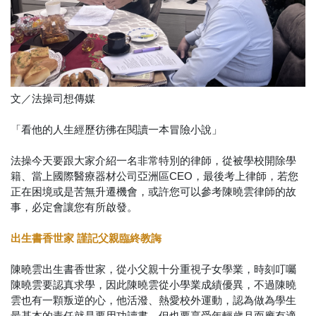
文／法操司想傳媒
「看他的人生經歷彷彿在閱讀一本冒險小說」
法操今天要跟大家介紹一名非常特別的律師，從被學校開除學
籍、當上國際醫療器材公司亞洲區CEO，最後考上律師，若您
正在困境或是苦無升遷機會，或許您可以參考陳曉雲律師的故
事，必定會讓您有所啟發。
出生書香世家 謹記父親臨終教誨
陳曉雲出生書香世家，從小父親十分重視子女學業，時刻叮囑
陳曉雲要認真求學，因此陳曉雲從小學業成績優異，不過陳曉
雲也有一顆叛逆的心，他活潑、熱愛校外運動，認為做為學生
最基本的責任就是要用功讀書，但也要享受年輕歲月而應有適