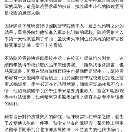
當的玩樂，這是陳曉雲求學的宗旨，據說學生時代的陳曉雲可
是校園的風雲人物。
因緣際會下陳曉雲錄取國防醫學院藥學系，這是他預料之外的
結果，畢竟外向如他卻進入軍事化訓練的學校。陳曉雲形容入
學第一天他就被剃了平頭，坐夜班火車到位於高雄的陸軍官校
接受軍事訓練，當下十分震撼。
不過陳曉雲很快適應學校生活，在校四年學業均名列第一，連
續四年獲得學校頒發的品學兼優獎狀。「雖然我很會讀書，也
熱愛讀書，但我在學校隊職官眼中也是個問題學生」，陳曉雲
形容有一次他與隊職官槓上，由於國防醫學院校規規定晚上寢
室10點熄燈，學生必須在此時段就寢，陳曉雲認為校規不合人
情，他認為讀醫學院的學生未來是要濟世救人，寢室10點關燈
學生無法讀書，如何積累更多醫學知識？簡直是剝奪學生讀書
的權利。
雖有這份對於濟世救人的熱忱，但陳曉雲卻在畢業之際，發生
了改變他人生的一件事。熱愛交朋友的陳曉雲，某天晚上與兩
名醫學系同學到台北市啤酒屋飲酒，不勝酒力的他很快醉倒，