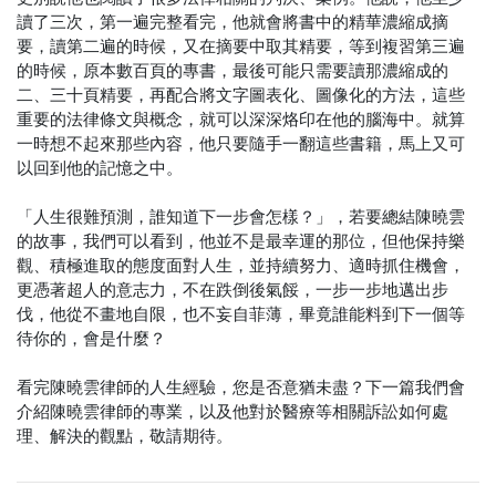
讀了三次，第一遍完整看完，他就會將書中的精華濃縮成摘
要，讀第二遍的時候，又在摘要中取其精要，等到複習第三遍
的時候，原本數百頁的專書，最後可能只需要讀那濃縮成的
二、三十頁精要，再配合將文字圖表化、圖像化的方法，這些
重要的法律條文與概念，就可以深深烙印在他的腦海中。就算
一時想不起來那些內容，他只要隨手一翻這些書籍，馬上又可
以回到他的記憶之中。
「人生很難預測，誰知道下一步會怎樣？」，若要總結陳曉雲
的故事，我們可以看到，他並不是最幸運的那位，但他保持樂
觀、積極進取的態度面對人生，並持續努力、適時抓住機會，
更憑著超人的意志力，不在跌倒後氣餒，一步一步地邁出步
伐，他從不畫地自限，也不妄自菲薄，畢竟誰能料到下一個等
待你的，會是什麼？
看完陳曉雲律師的人生經驗，您是否意猶未盡？下一篇我們會
介紹陳曉雲律師的專業，以及他對於醫療等相關訴訟如何處
理、解決的觀點，敬請期待。