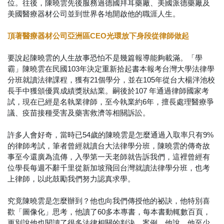
位。往後，陳曉雲先後服務過德國拜耳藥廠、美國派德藥廠及
美國醫療器材公司並到世界各地開啟他的職涯人生。
頂著醫療器材公司亞洲區CEO光環放下身段從律師做起
要說起陳曉雲的人生故事恐怕不是幾篇報導能夠載滿。「學
霸」陳曉雲在民國103年決定重新拾起書本報考台灣大學法律學
分班就讀法律課程，獲有21個學分，並在105年從台大楊泮池校
長手中獲頒優異成績獎狀結業。嗣後於107 年通過律師國家考
試，現在已經是名執業律師，至今執業約6年，擅長處理醫療爭
議、疫苗接種受害及藥害救濟等相關訴訟。
許多人會好奇，當時已54歲的陳曉雲是怎麼通過入取率只有9%
的律師考試，筆者曾經就讀台大法律學分班，陳曉雲的傳奇故
事至今還廣為流傳，入學第一天老師就告訴我們，這裡曾經有
位學長每週不辭千里從新加坡飛回台灣就讀法律學分班，也考
上律師，以此鼓勵我們努力認真求學。
究竟陳曉雲是怎麼辦到？他也向我們傳授他的祕訣，他特別喜
歡「圖像化」思考，他讀了60多本專書，每本書動輒數百頁，
更別說他也閱讀了很多法律相關的判決、案例。他說，他至少