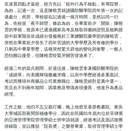
至凌晨四點才返校，校方先以「校外行為不檢點，有辱院譽」
為由，記過一次，這是陳曉雲就讀國防醫學院四年第一次的記
過處分，然而，學校卻在記過後一個月時間，竟然以同一行
為，依校規「夜不歸營」條款為由，在畢業前夕「開除」陳曉
雲的學籍，致原本已通過國家高考及格取得藥師證照及能夠授
頒中尉軍階並依成績分發服務於三軍總醫院藥學部的陳曉雲，
突然在畢業前夕喪失了四年苦讀的大學學歷及所有修的學分，
只剩高中畢業學歷，這種突然驚天辟地的變化與衝擊，一般人
恐怕難以接受，但陳曉雲咬緊牙關苦撐過來了。
經過二年的當兵期間，於退伍後，陳曉雲拿著國防醫學院的
「成績單」向美國輝瑞藥廠求職，以高中學歷經過多重面試、
考試而獲得外商藥品公司業務職位，陳曉雲絕對是萬中選一，
而且在不到兩年期間，因業務及學識表現優異，他進升為產品
經理。
工作之餘，他仍不忘父親叮囑，晚上他曾至基督教書院、東吳
大學城區部夜間部補修學分，因此在民國81年底向位於菲律賓
的亞洲管理學院管理學碩士班申請就讀，經過考試及面試後獲
得錄取，並以獲頒「院長奬」之榮譽畢業，取得管理學碩士學