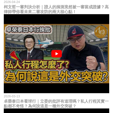
2026-04-24
柯文哲一審判決分析｜證人的揣測竟然被一審當成證據？高
律師帶你看未來二審攻防的兩大核心點！
2026-03-13
卓榮泰日本看球行｜立委的批評有道理嗎？私人行程其實一
點都不奇怪？為何說這是一種外交突破？