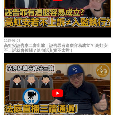
2025-08-08
高虹安誣告案二審出爐｜誣告罪有這麼容易成立？ 高虹安
不上訴就會被關？這句話其實不太對！