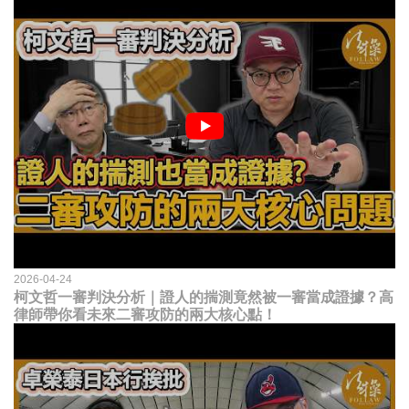
2026-04-24
柯文哲一審判決分析｜證人的揣測竟然被一審當成證據？高
律師帶你看未來二審攻防的兩大核心點！