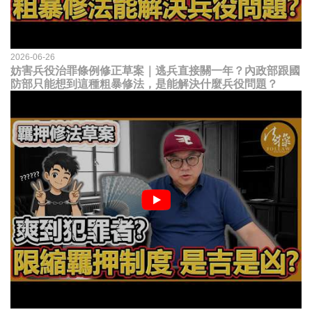
2026-06-26
妨害兵役治罪條例修正草案｜逃兵直接關一年？內政部跟國
防部只能想到這種粗暴修法，是能解決什麼兵役問題？