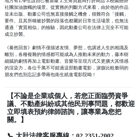
地方有1.學生說自己被留級 2.主角買超商打折商品 3.校園懸掛
社團加油旗幟的場景。從實務的判斷方式來看，由於他的作品
並未出版、動畫公司也無直接接觸之機會，很難符合「接觸」
要件。且其所稱被抄襲的段落也都屬於日常生活場景，也無法
通過「實質相似」的檢驗，因此動畫公司在法律上完全不可能
成立抄襲。
《驀然回首》劇情不僅描述友情、夢想，也講述人生的相識及
離別，各種複雜的情感都可能成為人推動未來的動力，藤本樹
細膩的劇情再加上電影動畫、音樂等呈現方式又更擴大其情感
的渲染力，各位千萬不可錯過這部動畫電影，淚腺比較脆弱的
朋友們也別忘記多帶兩包衛生紙進電影院呦！
【不論是企業或個人，若您正面臨勞資爭
議、不動產糾紛或其他民刑事問題，都歡迎
立即填表預約律師諮詢，讓專業為您把
關。】
📞 大壯法律客服專線：02 2351-2002