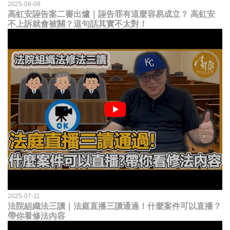
2025-08-08
高虹安誣告案二審出爐｜誣告罪有這麼容易成立？ 高虹安
不上訴就會被關？這句話其實不太對！
2025-07-11
法院組織法三讀｜法庭直播三讀通過！什麼案件可以直播？
帶你看修法內容