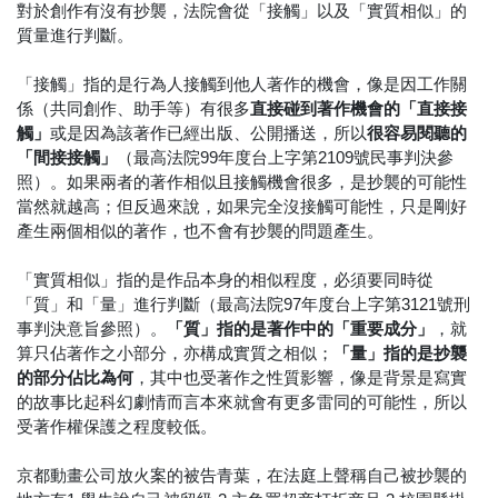
對於創作有沒有抄襲，法院會從「接觸」以及「實質相似」的
質量進行判斷。
「接觸」指的是行為人接觸到他人著作的機會，像是因工作關
係（共同創作、助手等）有很多
直接碰到著作機會的「直接接
觸」
或是因為該著作已經出版、公開播送，所以
很容易閱聽的
「間接接觸」
（最高法院99年度台上字第2109號民事判決參
照）。如果兩者的著作相似且接觸機會很多，是抄襲的可能性
當然就越高；但反過來說，如果完全沒接觸可能性，只是剛好
產生兩個相似的著作，也不會有抄襲的問題產生。
「實質相似」指的是作品本身的相似程度，必須要同時從
「質」和「量」進行判斷（最高法院97年度台上字第3121號刑
事判決意旨參照）。
「質」指的是著作中的「重要成分」
，就
算只佔著作之小部分，亦構成實質之相似；
「量」指的是抄襲
的部分佔比為何
，其中也受著作之性質影響，像是背景是寫實
的故事比起科幻劇情而言本來就會有更多雷同的可能性，所以
受著作權保護之程度較低。
京都動畫公司放火案的被告青葉，在法庭上聲稱自己被抄襲的