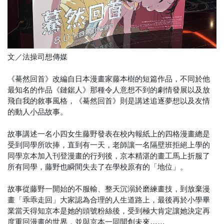
文／法操司想傳媒
《驀然回首》改編自日本漫畫家藤本樹的短篇作品，不同於他
最知名的作品《鏈鋸人》那種令人意想不到的劇情發展以及放
飛自我的敘事風格，《驀然回首》則是講述追逐夢想以及友情
的動人小品故事。
故事講述一名小四女生藤野發表在校內報紙上的四格漫畫總是
受到同學所吹捧，直到有一天，老師讓一名隔壁班拒絕上學的
同學京本加入刊登漫畫的行列後，京本精湛的畫工馬上折服了
所有同學，藤野也瞬間失去了在學校原有的「地位」。
故事從藤野一開始的不服輸、整天沉溺於磨練畫技，到放棄漫
畫「乖乖走回」大家認為合理的人生道路上，最後再於小學畢
業當天得知京本是她的頭號粉絲後，受到極大肯定讓她決定再
度重回漫畫的世界，並與京本一同開創未來……