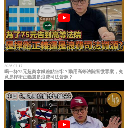
2026-07-17
喝一杯75元超商拿鐵差點坐牢？動用高等法院審微罪案，究
竟是捍衛正義還是浪費司法資源？