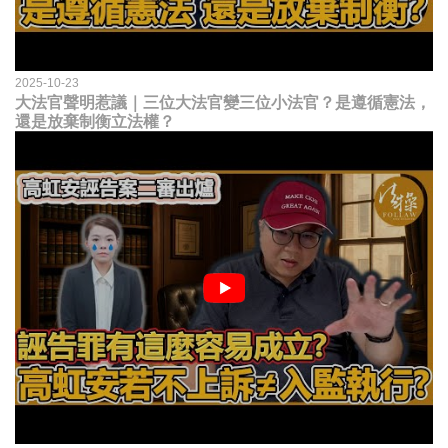
2025-10-23
大法官聲明惹議｜三位大法官變三位小法官？是遵循憲法，
還是放棄制衡立法權？