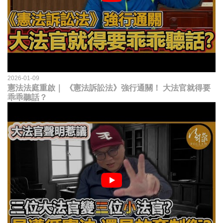
2026-01-09
憲法法庭重啟｜ 《憲法訴訟法》強行通關！ 大法官就得要
乖乖聽話？