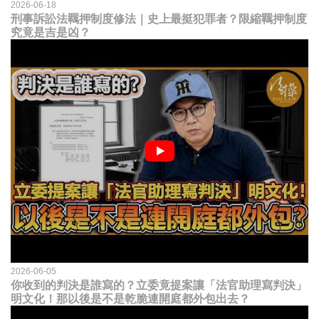
2026-06-18
刑事訴訟法羈押制度修法｜史上最挺犯罪者？限縮羈押制度
究竟是吉是凶？
2026-06-05
你收到的判決是誰寫的？立委竟提案讓「法官助理寫判決」
明文化！那以後是不是乾脆連開庭都外包出去？