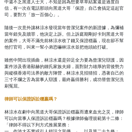
中還不乏黑道人士大，不知是因為想要草草結案還是過度自
信，有一次在電話那頭向黑道大哥「保證」自己會搞定這起官
司，要對方「放一百個心」。
隨後一次意外讓林涼水發現當年曾潔兒案件的新證據，為彌補
當年錯失及贖罪，他決定上訴。但上訴庭期剛好卡到黑道大哥
的案件，大哥不滿先前林涼水收了錢又保證穩贏，現在卻不幫
他打官司，叫來一幫小弟恐嚇林涼水並把他頭給打破。
雖然中間出現插曲，林涼水還是卯足全力要為曾潔兒辯護，因
案件涉及香港顯赫的鍾氏家族夫婦，面對財力雄厚的背後勢力
與縱橫香港司法界的敵方陣營，林涼水見招猜招，憑著自己的
三寸不爛之舌為當事人辯護，最終贏得勝利，成功替曾潔兒洗
刷冤屈。
律師可以保證訴訟穩贏嗎？
林涼水在劇中向黑道大哥保證訴訟穩贏而遭來血光之災，律師
可以向當事人保證訴訟穩贏嗎？根據律師倫理規範第十二條：
「律師不得以下列方式推展業務：
一、作誇大不實或引人錯誤之宣傳。」，以及第二十九條：