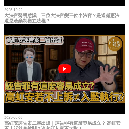
2025-10-23
大法官聲明惹議｜三位大法官變三位小法官？是遵循憲法，
還是放棄制衡立法權？
2025-08-08
高虹安誣告案二審出爐｜誣告罪有這麼容易成立？ 高虹安
不上訴就會被關？這句話其實不太對！