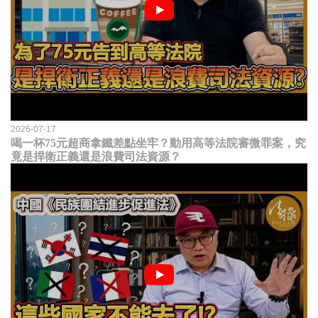
2026-07-17
喝一杯75元超商拿鐵差點坐牢？動用高等法院審微罪案，究
竟是捍衛正義還是浪費司法資源？