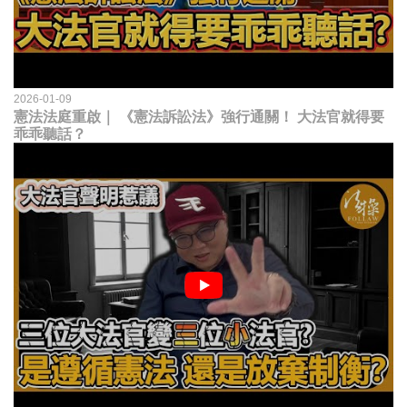
2026-01-09
憲法法庭重啟｜ 《憲法訴訟法》強行通關！ 大法官就得要
乖乖聽話？