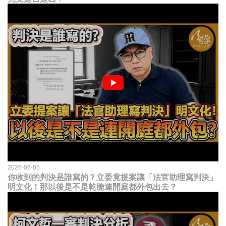
2026-06-05
你收到的判決是誰寫的？立委竟提案讓「法官助理寫判決」
明文化！那以後是不是乾脆連開庭都外包出去？