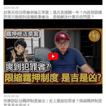
2026-06-26
妨害兵役治罪條例修正草案｜逃兵直接關一年？內政部跟國
防部只能想到這種粗暴修法，是能解決什麼兵役問題？
2026-06-18
刑事訴訟法羈押制度修法｜史上最挺犯罪者？限縮羈押制度
究竟是吉是凶？