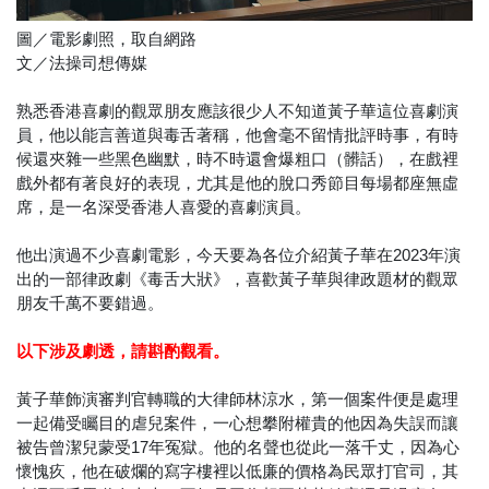
圖／電影劇照，取自網路
文／法操司想傳媒
熟悉香港喜劇的觀眾朋友應該很少人不知道黃子華這位喜劇演
員，他以能言善道與毒舌著稱，他會毫不留情批評時事，有時
候還夾雜一些黑色幽默，時不時還會爆粗口（髒話），在戲裡
戲外都有著良好的表現，尤其是他的脫口秀節目每場都座無虛
席，是一名深受香港人喜愛的喜劇演員。
他出演過不少喜劇電影，今天要為各位介紹黃子華在2023年演
出的一部律政劇《毒舌大狀》，喜歡黃子華與律政題材的觀眾
朋友千萬不要錯過。
以下涉及劇透，請斟酌觀看。
黃子華飾演審判官轉職的大律師林涼水，第一個案件便是處理
一起備受矚目的虐兒案件，一心想攀附權貴的他因為失誤而讓
被告曾潔兒蒙受17年冤獄。他的名聲也從此一落千丈，因為心
懷愧疚，他在破爛的寫字樓裡以低廉的價格為民眾打官司，其