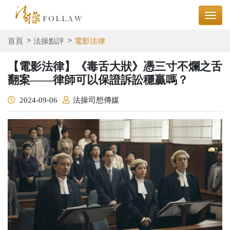
首頁
法操點評
電影法律
【電影法律】《毒舌大狀》憑三寸不爛之舌
翻案——律師可以保證訴訟穩贏嗎？
2024-09-06
法操司想傳媒