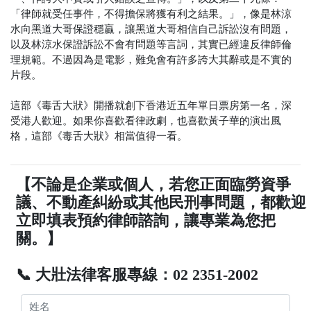
「律師就受任事件，不得擔保將獲有利之結果。」，像是林涼
水向黑道大哥保證穩贏，讓黑道大哥相信自己訴訟沒有問題，
以及林涼水保證訴訟不會有問題等言詞，其實已經違反律師倫
理規範。不過因為是電影，難免會有許多誇大其辭或是不實的
片段。
這部《毒舌大狀》開播就創下香港近五年單日票房第一名，深
受港人歡迎。如果你喜歡看律政劇，也喜歡黃子華的演出風
格，這部《毒舌大狀》相當值得一看。
【不論是企業或個人，若您正面臨勞資爭
議、不動產糾紛或其他民刑事問題，都歡迎
立即填表預約律師諮詢，讓專業為您把
關。】
📞 大壯法律客服專線：02 2351-2002