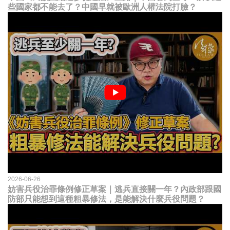
些國家都不能去了？中國早就被歐洲人權法院打臉？
2026-06-26
妨害兵役治罪條例修正草案｜逃兵直接關一年？內政部跟國
防部只能想到這種粗暴修法，是能解決什麼兵役問題？