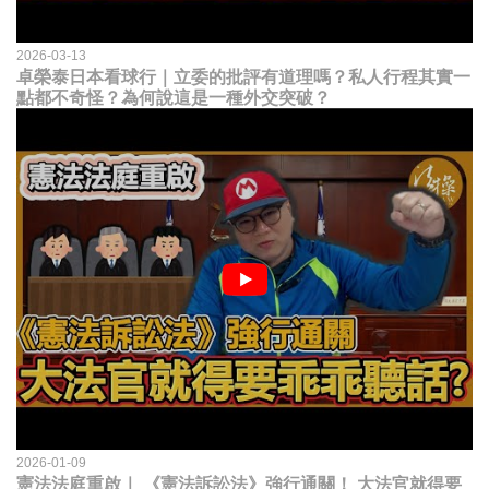
2026-03-13
卓榮泰日本看球行｜立委的批評有道理嗎？私人行程其實一
點都不奇怪？為何說這是一種外交突破？
2026-01-09
憲法法庭重啟｜ 《憲法訴訟法》強行通關！ 大法官就得要