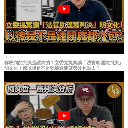
2026-06-05
你收到的判決是誰寫的？立委竟提案讓「法官助理寫判決」
明文化！那以後是不是乾脆連開庭都外包出去？