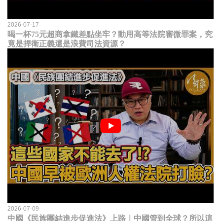
2026-07-17
喝一杯75元超商拿鐵差點坐牢？動用高等法院審微罪案，究
竟是捍衛正義還是浪費司法資源？
2026-07-09
中國《民族團結進步促進法》上路｜中國管到全球？所以這