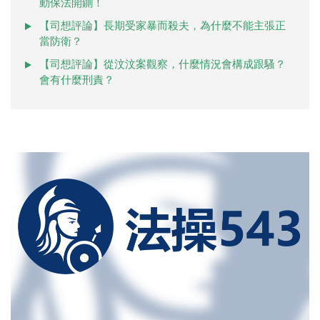
動保法開鍘！
【司想評論】長期受家暴而殺夫，為什麼不能主張正
當防衛？
【司想評論】從汶汶案觀察，什麼情況會構成跟騷？
會有什麼刑責？