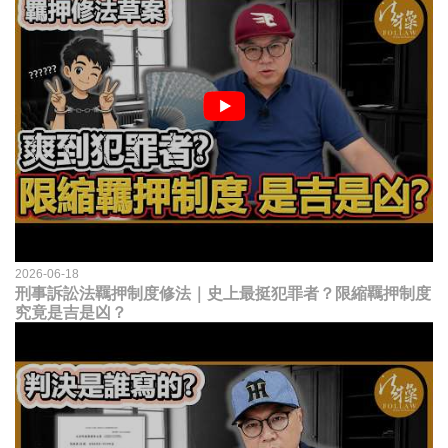
2026-06-18
刑事訴訟法羈押制度修法｜史上最挺犯罪者？限縮羈押制度
究竟是吉是凶？