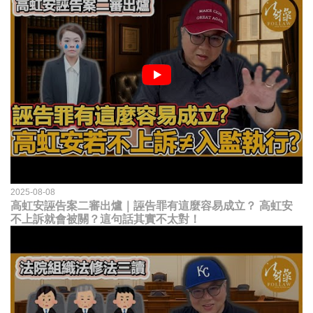
2025-08-08
高虹安誣告案二審出爐｜誣告罪有這麼容易成立？ 高虹安
不上訴就會被關？這句話其實不太對！