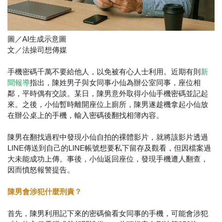
圖／AI生成示意圖
文／法操司想傳媒
手機密碼千萬不要給他人，以免被有心人士利用。近期有則
新
指出，陳姓男子與女同事小仙為辦公室同事，座位相
聞報導
鄰，平時偶有交談。某日，陳男意外取得小仙手機密碼並記起
來。之後，小仙暫時離開座位上廁所，陳男遂趁機拿起小仙放
在辦公桌上的手機，輸入密碼後翻找相簿內容。
陳男在翻找過程中發現小仙自拍的裸體影片，就將該影片透過
LINE傳送到自己的LINE帳號想要私下留存及觀看，但因檔案過
大未能成功上傳。事後，小仙返回座位，發現手機遭人翻查，
因而憤怒報警提告。
陳男會涉犯什麼刑責？
首先，陳男利用記下來的密碼偷看女同事的手機，可能會涉犯