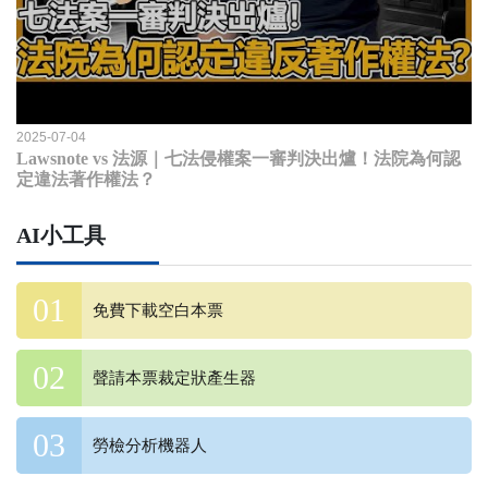
2025-07-04
Lawsnote vs 法源｜七法侵權案一審判決出爐！法院為何認
定違法著作權法？
AI小工具
免費下載空白本票
聲請本票裁定狀產生器
勞檢分析機器人