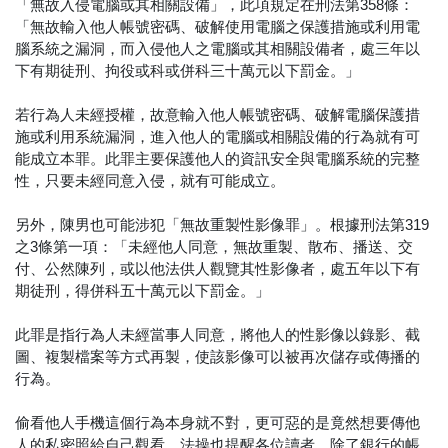
「無故入侵電腦或其相關設備」，此項規定在刑法第358條：
「無故輸入他人帳號密碼、破解使用電腦之保護措施或利用電
腦系統之漏洞，而入侵他人之電腦或其相關設備者，處三年以
下有期徒刑、拘役或科或併科三十萬元以下罰金。」
若行為人未經授權，故意輸入他人帳號密碼、破解電腦保護措
施或利用系統漏洞，進入他人的電腦或相關設備的行為就有可
能成立本罪。此罪主要保護他人的資訊安全與電腦系統的完整
性，只要未經同意入侵，就有可能成立。
另外，陳男也可能涉犯「無故重製性影像罪」。根據刑法第319
之3條第一項：「未經他人同意，無故重製、散布、播送、交
付、公然陳列，或以他法供人觀覽其性影像者，處五年以下有
期徒刑，得併科五十萬元以下罰金。」
此罪是指行為人未經當事人同意，將他人的性影像以錄影、截
圖、複製檔案等方式再製，使該影像可以被再次儲存或傳播的
行為。
偷看他人手機這個行為本身就不對，更可惡的是竟然想要傳他
人的私密照給自己觀看，法操也提醒各位讀者，除了銀行的帳