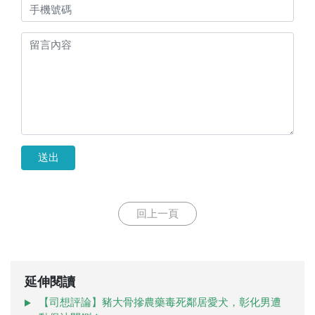
送出
回上一頁
延伸閱讀
【司想評論】豬大骨摻農藥毒死鄰居愛犬，彰化男遭