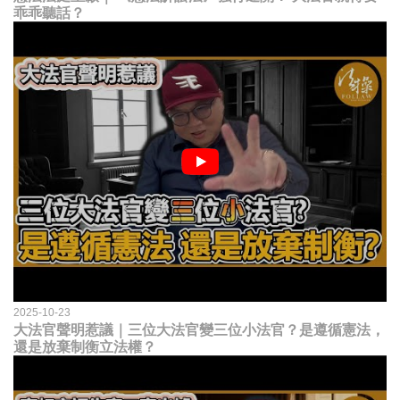
乖乖聽話？
2025-10-23
大法官聲明惹議｜三位大法官變三位小法官？是遵循憲法，
還是放棄制衡立法權？