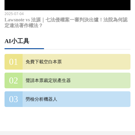
2025-07-04
Lawsnote vs 法源｜七法侵權案一審判決出爐！法院為何認
定違法著作權法？
AI小工具
免費下載空白本票
聲請本票裁定狀產生器
勞檢分析機器人