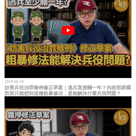
2026-06-26
妨害兵役治罪條例修正草案｜逃兵直接關一年？內政部跟國
防部只能想到這種粗暴修法，是能解決什麼兵役問題？