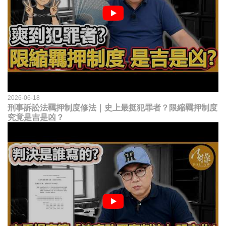
2026-06-18
刑事訴訟法羈押制度修法｜史上最挺犯罪者？限縮羈押制度
究竟是吉是凶？