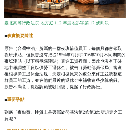
臺北高等行政法院 地方庭 112 年度地訴字第 17 號判決
■
事實概要陳述
原告（台灣中油）所屬的⼀群夜班輪值員⼯，每個⽉都會領取
夜班津貼。但原告沒有把從1994年7⽉到2016年10⽉不同期間的
夜班津貼（以下稱爭議津貼）算進⼯資裡⾯，因此也沒有正確
地申報調整⼯資以供勞⼯退休⾦。被告（勞動部勞保局）審查
後根據勞⼯退休⾦法規，決定根據原來的處分來修正並調整這
群員⼯的⼯資，並在他們最近的退休⾦中補收這些少算的錢。
原告不滿意，提起訴願被駁回後，提起了⾏政訴訟。
■
重要爭點
到底『夜點費』性質上是否屬於勞基法第2條第3款所規定之⼯
資呢？