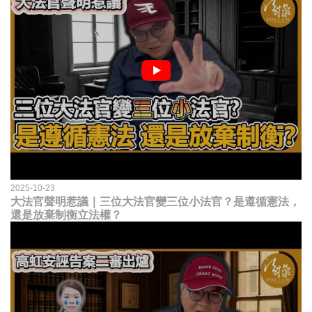
2025-10-23
大法官聲明惹議｜三位大法官變三位小法官？是遵循憲法，
還是放棄制衡立法權？