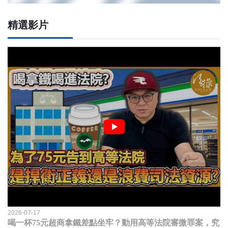
精選影片
2026-07-17
喝一杯75元超商拿鐵差點坐牢？動用高等法院審微罪案，究