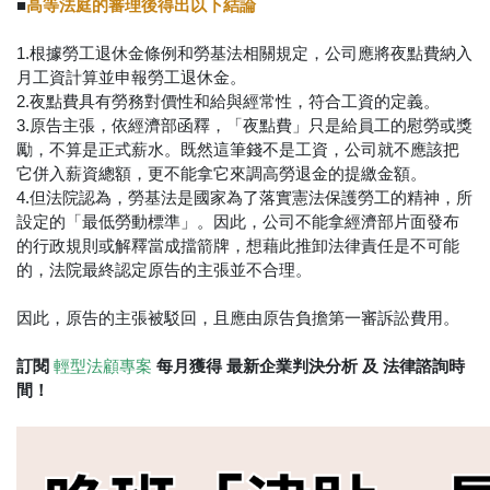
■
⾼等法庭的審理後得出以下結論
1.根據勞⼯退休⾦條例和勞基法相關規定，公司應將夜點費納⼊
⽉⼯資計算並申報勞⼯退休⾦。
2.夜點費具有勞務對價性和給與經常性，符合⼯資的定義。
3.原告主張，依經濟部函釋，「夜點費」只是給員工的慰勞或獎
勵，不算是正式薪水。既然這筆錢不是工資，公司就不應該把
它併入薪資總額，更不能拿它來調高勞退金的提繳金額。
4.但法院認為，勞基法是國家為了落實憲法保護勞工的精神，所
設定的「最低勞動標準」。因此，公司不能拿經濟部片面發布
的行政規則或解釋當成擋箭牌，想藉此推卸法律責任是不可能
的，法院最終認定原告的主張並不合理。
因此，原告的主張被駁回，且應由原告負擔第⼀審訴訟費⽤。
訂閱 ​
每月獲得 最新企業判決分析 及 法律諮詢時
輕型法顧專案
間！