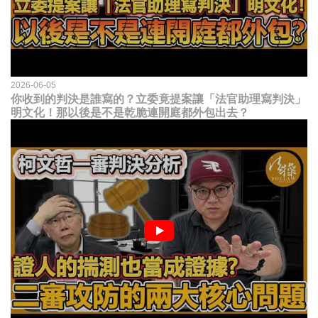
2026-06-05
你收到的判決是誰寫的？立委竟提案讓「法官助理寫判決」
明文化！那以後是不是乾脆連開庭都外包出去？