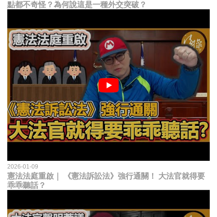
點都不奇怪？為何說這是一種外交突破？
2026-01-09
憲法法庭重啟｜ 《憲法訴訟法》強行通關！ 大法官就得要
乖乖聽話？