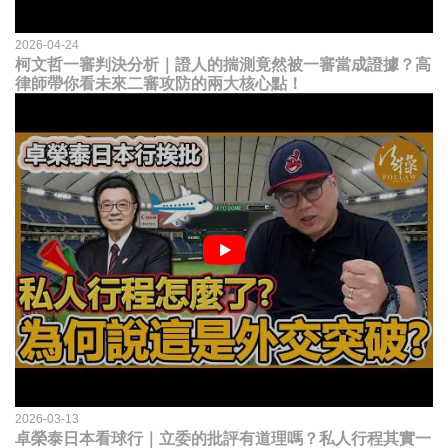
2026-04-24
柯文哲一審判決分析｜證人的揣測竟然被一審當成證據？高
律師帶你看未來二審攻防的兩大核心點！
2026-03-13
卓榮泰日本看球行｜立委的批評有道理嗎？私人行程其實一