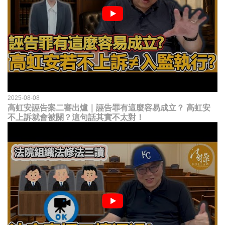
2025-08-08
高虹安誣告案二審出爐｜誣告罪有這麼容易成立？ 高虹安
不上訴就會被關？這句話其實不太對！